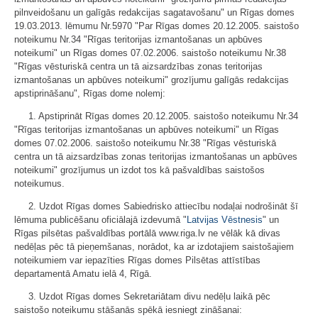
pilnveidošanu un galīgās redakcijas sagatavošanu" un Rīgas domes
19.03.2013. lēmumu Nr.5970 "Par Rīgas domes 20.12.2005. saistošo
noteikumu Nr.34 "Rīgas teritorijas izmantošanas un apbūves
noteikumi" un Rīgas domes 07.02.2006. saistošo noteikumu Nr.38
"Rīgas vēsturiskā centra un tā aizsardzības zonas teritorijas
izmantošanas un apbūves noteikumi" grozījumu galīgās redakcijas
apstiprināšanu", Rīgas dome nolemj:
1. Apstiprināt Rīgas domes 20.12.2005. saistošo noteikumu Nr.34
"Rīgas teritorijas izmantošanas un apbūves noteikumi" un Rīgas
domes 07.02.2006. saistošo noteikumu Nr.38 "Rīgas vēsturiskā
centra un tā aizsardzības zonas teritorijas izmantošanas un apbūves
noteikumi" grozījumus un izdot tos kā pašvaldības saistošos
noteikumus.
2. Uzdot Rīgas domes Sabiedrisko attiecību nodaļai nodrošināt šī
lēmuma publicēšanu oficiālajā izdevumā "
Latvijas Vēstnesis
" un
Rīgas pilsētas pašvaldības portālā www.riga.lv ne vēlāk kā divas
nedēļas pēc tā pieņemšanas, norādot, ka ar izdotajiem saistošajiem
noteikumiem var iepazīties Rīgas domes Pilsētas attīstības
departamentā Amatu ielā 4, Rīgā.
3. Uzdot Rīgas domes Sekretariātam divu nedēļu laikā pēc
saistošo noteikumu stāšanās spēkā iesniegt zināšanai: