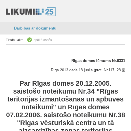
Darbības ar dokumentu
Tiesību akts:
spēkā esošs
Rīgas domes lēmums Nr.6331
Rīgā 2013.gada 18.jūnijā (prot. Nr.117, 28.§)
Par Rīgas domes 20.12.2005.
saistošo noteikumu Nr.34 "Rīgas
teritorijas izmantošanas un apbūves
noteikumi" un Rīgas domes
07.02.2006. saistošo noteikumu Nr.38
"Rīgas vēsturiskā centra un tā
aizsardzības zonas teritorijas