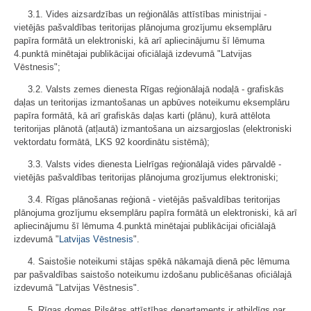
3.1. Vides aizsardzības un reģionālās attīstības ministrijai -
vietējās pašvaldības teritorijas plānojuma grozījumu eksemplāru
papīra formātā un elektroniski, kā arī apliecinājumu šī lēmuma
4.punktā minētajai publikācijai oficiālajā izdevumā "Latvijas
Vēstnesis";
3.2. Valsts zemes dienesta Rīgas reģionālajā nodaļā - grafiskās
daļas un teritorijas izmantošanas un apbūves noteikumu eksemplāru
papīra formātā, kā arī grafiskās daļas karti (plānu), kurā attēlota
teritorijas plānotā (atļautā) izmantošana un aizsargjoslas (elektroniski
vektordatu formātā, LKS 92 koordinātu sistēmā);
3.3. Valsts vides dienesta Lielrīgas reģionālajā vides pārvaldē -
vietējās pašvaldības teritorijas plānojuma grozījumus elektroniski;
3.4. Rīgas plānošanas reģionā - vietējās pašvaldības teritorijas
plānojuma grozījumu eksemplāru papīra formātā un elektroniski, kā arī
apliecinājumu šī lēmuma 4.punktā minētajai publikācijai oficiālajā
izdevumā "
Latvijas Vēstnesis
".
4. Saistošie noteikumi stājas spēkā nākamajā dienā pēc lēmuma
par pašvaldības saistošo noteikumu izdošanu publicēšanas oficiālajā
izdevumā "Latvijas Vēstnesis".
5. Rīgas domes Pilsētas attīstības departaments ir atbildīgs par