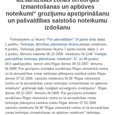
izmantošanas un apbūves
noteikumi" grozījumu apstiprināšanu
un pašvaldības saistošo noteikumu
izdošanu
Pamatojoties uz likuma "
Par pašvaldībām
"
14.panta
otrās daļas
1.punktu,
Teritorijas attīstības plānošanas likuma
pārejas noteikumu
8.punktu, Teritorijas plānošanas likuma 7.panta sestās daļas 1. un
2.punktu, Ministru kabineta 06.10.2009. noteikumu Nr.1148 "
Vietējās
pašvaldības teritorijas plānošanas noteikumi
"
47.
un
48.punktu
,
49.5.apakšpunktu, ņemot vērā Rīgas domes 09.10.2007. lēmumu
Nr.2908 "Par grozījumu izstrādes uzsākšanu Rīgas vēsturiskā centra
un tā aizsardzības zonas teritorijas plānojuma sastāvā izdoto Rīgas
domes 07.02.2006. saistošo noteikumu Nr.38 "Rīgas vēsturiskā
centra un tā aizsardzības zonas teritorijas izmantošanas un apbūves
noteikumi" grafiskajā daļā, koriģējot aizsargjoslu izvietojumu", Rīgas
domes 09.10.2007. lēmumu Nr.2909 "Par grozījumu izstrādes
uzsākšanu Rīgas vēsturiskā centra un tā aizsardzības zonas
teritorijas plānojuma sastāvā izdoto Rīgas domes 07.02.2006.
saistošo noteikumu Nr.38 "Rīgas vēsturiskā centra un tā aizsardzības
zonas teritorijas izmantošanas un apbūves noteikumi" teritorijas