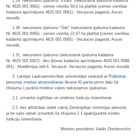
1.29. nekustamo īpašumu "Ēvarti" (nekustamā īpašuma kadastra
Nr. 4625 001 0061) - zemes vienību 59,5 ha platībā (zemes vienības
kadastra apzīmējums 4625 001 0061) - Vecauces pagastā, Auces
novadā;
1.30. nekustamo īpašumu "Ūdri" (nekustamā īpašuma kadastra
Nr. 4625 001 0065) - zemes vienību 22,67 ha platībā (zemes vienības
kadastra apzīmējums 4625 001 0065) - Vecauces pagastā, Auces
novadā;
1.31. nekustamo īpašumu (nekustamā īpašuma kadastra
Nr. 4625 501 0007) - ēku (būves kadastra apzīmējums 4625 001 0088
001) - Akadēmijas ielā 6, Vecaucē, Vecauces pagastā, Auces novadā.
2. Latvijas Lauksaimniecības universitātei saskaņā ar
Publiskas
personas mantas atsavināšanas likuma
42.panta
pirmo daļu šā
rīkojuma 1.punktā minētos valsts nekustamos īpašumus:
2.1. izmantot izglītības un zinātnes funkciju īstenošanai;
2.2. bez atlīdzības nodot valstij Zemkopības ministrijas personā,
ja tie vairs netiek izmantoti šā rīkojuma 2.1.apakšpunktā minēto
funkciju īstenošanai.
Ministru prezidents
Valdis Dombrovskis