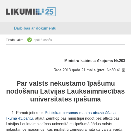
Darbības ar dokumentu
Tiesību akts:
spēkā esošs
Ministru kabineta rīkojums Nr.203
Rīgā 2013.gada 21.maijā (prot. Nr.30 41.§)
Par valsts nekustamo īpašumu
nodošanu Latvijas Lauksaimniecības
universitātes īpašumā
1. Pamatojoties uz
Publiskas personas mantas atsavināšanas
likuma
43.pantu
, atļaut Zemkopības ministrijai nodot bez atlīdzības
Latvijas Lauksaimniecības universitātes īpašumā šādus valsts
nekustamos īpašumus, kas ierakstīti zemesgrāmatā uz valsts vārda