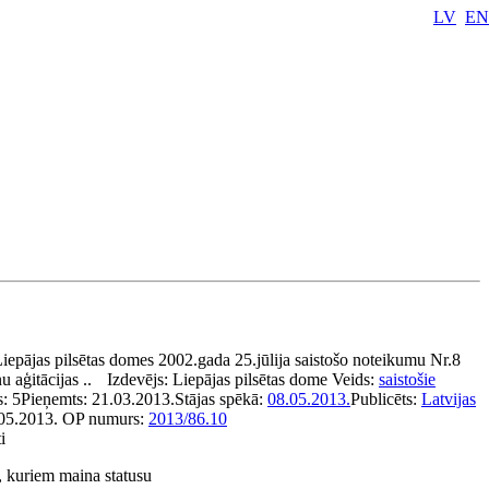
LV
EN
iepājas pilsētas domes 2002.gada 25.jūlija saistošo noteikumu Nr.8
 aģitācijas ..
Izdevējs:
Liepājas pilsētas dome
Veids:
saistošie
s:
5
Pieņemts:
21.03.2013.
Stājas spēkā:
08.05.2013.
Publicēts:
Latvijas
.05.2013.
OP numurs:
2013/86.10
i
i, kuriem maina statusu