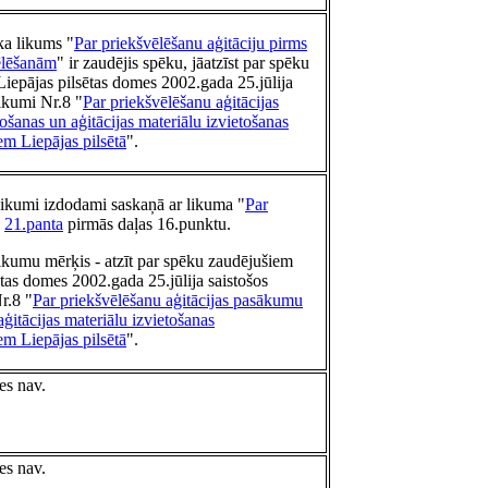
ka likums "
Par priekšvēlēšanu aģitāciju pirms
ēlēšanām
" ir zaudējis spēku, jāatzīst par spēku
iepājas pilsētas domes 2002.gada 25.jūlija
eikumi Nr.8 "
Par priekšvēlēšanu aģitācijas
šanas un aģitācijas materiālu izvietošanas
m Liepājas pilsētā
".
eikumi izdodami saskaņā ar likuma "
Par
"
21.panta
pirmās daļas 16.punktu.
ikumu mērķis - atzīt par spēku zaudējušiem
ētas domes 2002.gada 25.jūlija saistošos
r.8 "
Par priekšvēlēšanu aģitācijas pasākumu
aģitācijas materiālu izvietošanas
m Liepājas pilsētā
".
es nav.
es nav.