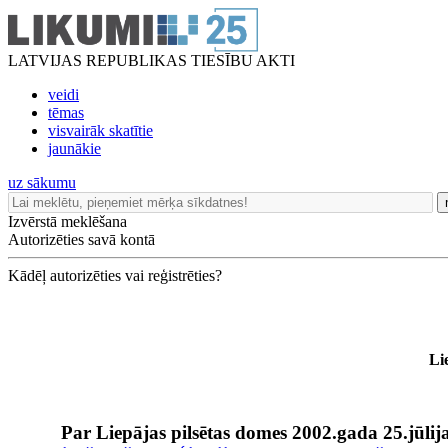
LATVIJAS REPUBLIKAS TIESĪBU AKTI
veidi
tēmas
visvairāk skatītie
jaunākie
uz sākumu
Izvērstā meklēšana
Autorizēties savā kontā
Kādēļ autorizēties vai reģistrēties?
Li
Par Liepājas pilsētas domes 2002.gada 25.jūlij