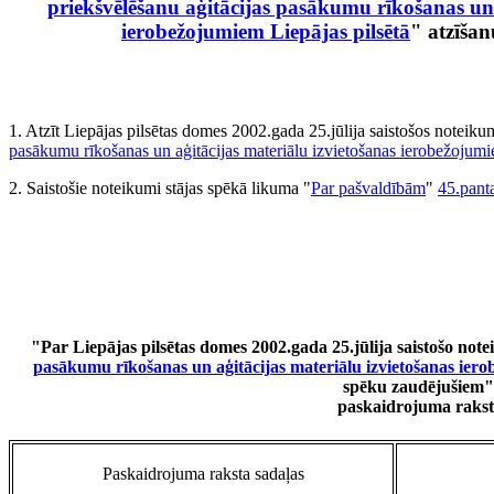
priekšvēlēšanu aģitācijas pasākumu rīkošanas un 
ierobežojumiem Liepājas pilsētā
" atzīša
1. Atzīt Liepājas pilsētas domes 2002.gada 25.jūlija saistošos noteiku
pasākumu rīkošanas un aģitācijas materiālu izvietošanas ierobežojumi
2. Saistošie noteikumi stājas spēkā likuma "
Par pašvaldībām
"
45.pant
"Par Liepājas pilsētas domes 2002.gada 25.jūlija saistošo not
pasākumu rīkošanas un aģitācijas materiālu izvietošanas iero
spēku zaudējušiem"
paskaidrojuma rakst
Paskaidrojuma raksta sadaļas