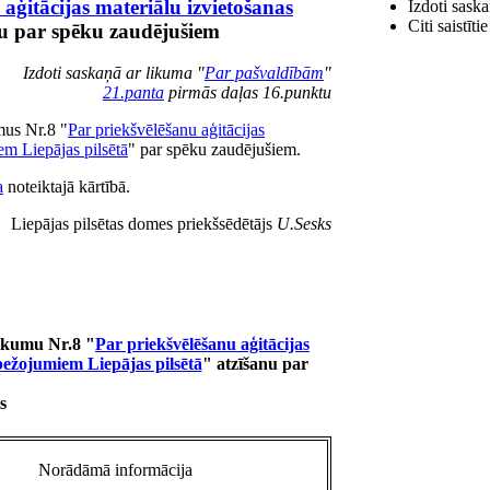
aģitācijas materiālu izvietošanas
Izdoti saska
Citi saistīt
nu par spēku zaudējušiem
Izdoti saskaņā ar likuma "
Par pašvaldībām
"
21.panta
pirmās daļas 16.punktu
mus Nr.8 "
Par priekšvēlēšanu aģitācijas
em Liepājas pilsētā
" par spēku zaudējušiem.
a
noteiktajā kārtībā.
Liepājas pilsētas domes priekšsēdētājs
U.Sesks
eikumu Nr.8 "
Par priekšvēlēšanu aģitācijas
bežojumiem Liepājas pilsētā
" atzīšanu par
s
Norādāmā informācija