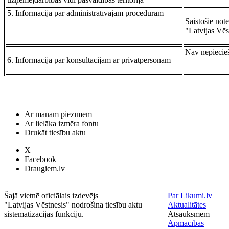
5. Informācija par administratīvajām procedūrām
Saistošie not
"Latvijas Vēs
Nav nepiecie
6. Informācija par konsultācijām ar privātpersonām
Ar manām piezīmēm
Ar lielāka izmēra fontu
Drukāt tiesību aktu
X
Facebook
Draugiem.lv
Šajā vietnē oficiālais izdevējs
Par Likumi.lv
"Latvijas Vēstnesis" nodrošina tiesību aktu
Aktualitātes
sistematizācijas funkciju.
Atsauksmēm
Apmācības