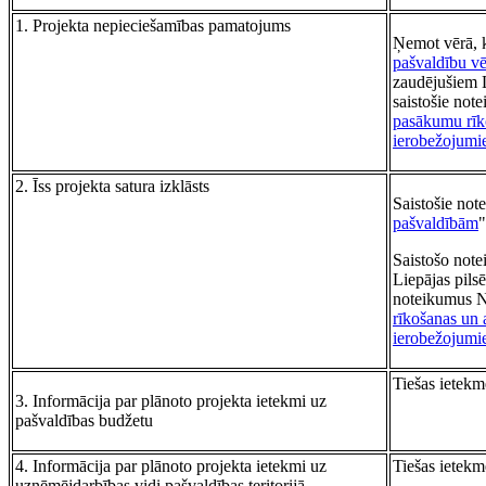
1. Projekta nepieciešamības pamatojums
Ņemot vērā, 
pašvaldību v
zaudējušiem L
saistošie not
pasākumu rīko
ierobežojumie
2. Īss projekta satura izklāsts
Saistošie not
pašvaldībām
Saistošo note
Liepājas pils
noteikumus N
rīkošanas un 
ierobežojumie
Tiešas ietekm
3. Informācija par plānoto projekta ietekmi uz
pašvaldības budžetu
4. Informācija par plānoto projekta ietekmi uz
Tiešas ietekm
uzņēmējdarbības vidi pašvaldības teritorijā