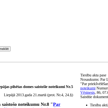
meklēt
Tiesību akta pase
Nosaukums:
Par L
"Par priekšvēlēšanu
epājas pilsētas domes saistošie noteikumi Nr.5
noteikumi
Numur
Vēstnesis
, 86, 07
Liepājā 2013.gada 21.martā (prot. Nr.4, 24.§)
Saistītie dokument
a saistošo noteikumu Nr.8 "
Par
Tiesību akt