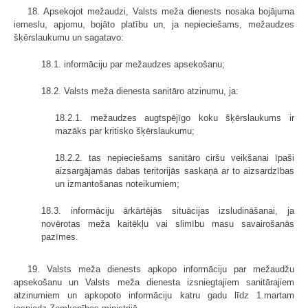
18. Apsekojot mežaudzi, Valsts meža dienests nosaka bojājuma
iemeslu, apjomu, bojāto platību un, ja nepieciešams, mežaudzes
šķērslaukumu un sagatavo:
18.1. informāciju par mežaudzes apsekošanu;
18.2. Valsts meža dienesta sanitāro atzinumu, ja:
18.2.1. mežaudzes augtspējīgo koku šķērslaukums ir
mazāks par kritisko šķērslaukumu;
18.2.2. tas nepieciešams sanitāro ciršu veikšanai īpaši
aizsargājamās dabas teritorijās saskaņā ar to aizsardzības
un izmantošanas noteikumiem;
18.3. informāciju ārkārtējās situācijas izsludināšanai, ja
novērotas meža kaitēkļu vai slimību masu savairošanās
pazīmes.
19. Valsts meža dienests apkopo informāciju par mežaudžu
apsekošanu un Valsts meža dienesta izsniegtajiem sanitārajiem
atzinumiem un apkopoto informāciju katru gadu līdz 1.martam