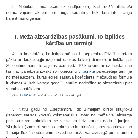
3. Noteikumi neattiecas uz gadījumiem, kad mežā atbilstoši
normatīvajiem aktiem par augu karantīnu tiek konstatēti augu
karantīnas organismi.
II. Meža aizsardzības pasākumi, to izpildes
kārtība un termiņi
4. Ja konstatēts, ka laikposmā no 1. septembra līdz 1. martam
gāzto un lauzto egļu (izņemot sausos kokus) diametrs ir lielāks par
20 centimetriem, to apjoms pārsniedz 10 kubikmetru uz hektāru un
tās nav paredzēts izvākt šo noteikumu
5. punktā
paredzētajā termiņā
no mežaudzēm, kurās egles sastāva koeficients mežaudzes formulā
ir vismaz 4, līdz kārtējā gada 1. aprīlim nodrošina to aizsardzību pret
stumbra kaitēkļiem.
(MK
15.02.2022.
noteikumu Nr. 123 redakcijā)
5. Katru gadu no 1.septembra līdz 1.maijam cirsto skujkoku
(izņemot sausos kokus) kokmateriālus izved no meža vai aizsargā
pret stumbra kaitēkļiem ne vēlāk kā līdz kārtējā gada 1.jūnijam.
Skujkoku (izņemot sausos kokus) kokmateriālus, kas sagatavoti no
1.maija līdz 1.septembrim, izved no meža vai aizsargā pret stumbra