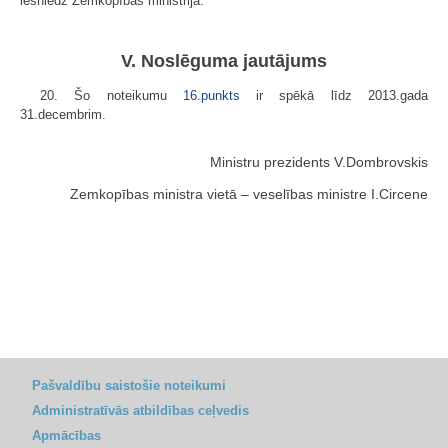
iesniedz Zemkopības ministrijā.
V. Noslēguma jautājums
20. Šo noteikumu
16.punkts
ir spēkā līdz 2013.gada
31.decembrim.
Ministru prezidents V.Dombrovskis
Zemkopības ministra vietā – veselības ministre I.Circene
Pašvaldību saistošie noteikumi
Administratīvās atbildības ceļvedis
Apmācības