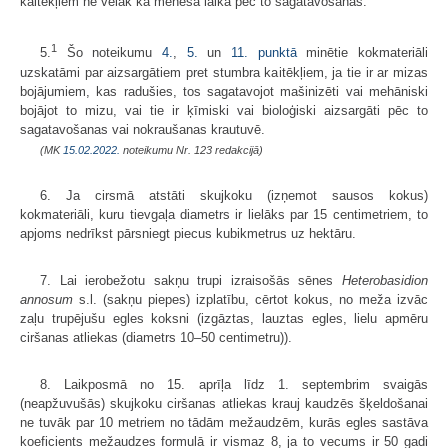
kaitēkļiem ne vēlāk kā mēneša laikā pēc to sagatavošanas.
1
5.
Šo noteikumu
4.
,
5.
un
11. punktā
minētie kokmateriāli
uzskatāmi par aizsargātiem pret stumbra kaitēkļiem, ja tie ir ar mizas
bojājumiem, kas radušies, tos sagatavojot mašinizēti vai mehāniski
bojājot to mizu, vai tie ir ķīmiski vai bioloģiski aizsargāti pēc to
sagatavošanas vai nokraušanas krautuvē.
(MK
15.02.2022.
noteikumu Nr. 123 redakcijā)
6. Ja cirsmā atstāti skujkoku (izņemot sausos kokus)
kokmateriāli, kuru tievgaļa diametrs ir lielāks par 15 centimetriem, to
apjoms nedrīkst pārsniegt piecus kubikmetrus uz hektāru.
7. Lai ierobežotu sakņu trupi izraisošās sēnes
Heterobasidion
annosum
s.l. (sakņu piepes) izplatību, cērtot kokus, no meža izvāc
zaļu trupējušu egles koksni (izgāztas, lauztas egles, lielu apmēru
ciršanas atliekas (diametrs 10–50 centimetru)).
8. Laikposmā no 15. aprīļa līdz 1. septembrim svaigās
(neapžuvušās) skujkoku ciršanas atliekas krauj kaudzēs šķeldošanai
ne tuvāk par 10 metriem no tādām mežaudzēm, kurās egles sastāva
koeficients mežaudzes formulā ir vismaz 8, ja to vecums ir 50 gadi