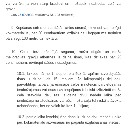
vai vairāk, ja vien starp krautuvi un mežaudzi neatrodas ceļš vai
grāvis.
(MK
15.02.2022.
noteikumu Nr. 123 redakcijā)
9. Kopšanas cirtes un sanitārās cirtes cirsmā, pievedot vai treilējot
kokmateriālus, par 20 centimetriem dziļāku risu kopgarums nedrīkst
pārsniegt 100 metru uz hektāru.
10. Ceļos bez mākslīgā seguma, meža stigās un meža
meliorācijas grāvju atbērtnēs izlīdzina risas, kas dziļākas par 25
centimetriem, ievērojot šādus nosacījumus:
10.1. laikposmā no 1. septembra līdz 1. aprīlim izveidojušās
risas izlīdzina līdz 15. maijam. Ja laikapstākļu dēļ ceļu
pārvaldītājs tā pārziņā esošajos ceļos ir noteicis pārvietošanās
ierobežojumus vai risas nav iespējams tehniski izlīdzināt meža
ceļa stāvokļa dēļ, tās izlīdzina divu nedēļu laikā pēc
ierobežojumu atcelšanas vai pēc meža ceļa tehniskā stāvokļa
uzlabošanās, bet ne vēlāk kā līdz 1. jūlijam;
10.2. pārējā laikā izveidojušās risas izlīdzina divu mēnešu laikā
pēc kokmateriālu aizvešanas no pagaidu uzglabāšanas vietas.