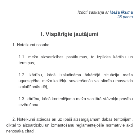
Izdoti saskaņā ar
Meža likuma
28.pantu
I. Vispārīgie jautājumi
1. Noteikumi nosaka:
1.1. meža aizsardzības pasākumus, to izpildes kārtību un
termiņus;
1.2. kārtību, kādā izsludināma ārkārtējā situācija meža
ugunsgrēka, meža kaitēkļu savairošanās vai slimību masveida
izplatīšanās dēļ;
1.3. kārtību, kādā kontrolējama meža sanitārā stāvokļa prasību
ievērošana.
2. Noteikumi attiecas arī uz īpaši aizsargājamām dabas teritorijām,
ciktāl to aizsardzību un izmantošanu reglamentējošie normatīvie akti
nenosaka citādi.