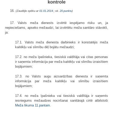
kontrole
16.
(Zaudējis spēku ar
01.01.2014.
; sk.
20.punktu
)
17. Valsts meža dienests izvērtē iespējamo risku un, ja
nepieciešams, apseko mežaudzi, lai izvērtētu meža sanitāro stāvokli,
ja:
17.1. Valsts meža dienesta darbinieks ir konstatējis meža
kaitēkļu vai slimību dēļ bojātu mežaudzi;
17.2. no meža īpašnieka, tiesiskā valdītāja vai citas personas
ir saņemta informācija par meža kaitēkļu vai slimību izraisītiem
bojājumiem;
17.3. no Valsts augu aizsardzības dienesta ir saņemta
informācija par meža kaitēkļu vai slimību izraisītiem
bojājumiem;
17.4. no meža īpašnieka vai tiesiskā valdītāja ir saņemts
iesniegums mežaudzes nociršanai sanitārajā cirtē atbilstoši
Meža likuma
11.pantam
.