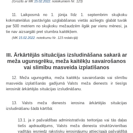
(Grozīts ar MK
15.02.2022.
noteikumiem Nr. 123)
11. Laikposmā no 1. jūnija līdz 1. septembrim skujkoku
kokmateriālus pastāvīgās uzglabāšanas vietās aizliegts glabāt tuvāk
par 500 metriem no skujkoku mežaudzēm ilgāk par vienu mēnesi, ja
tie nav aizsargāti pret stumbra kaitēkļiem.
(MK
15.02.2022.
noteikumu Nr. 123 redakcijā)
III. Ārkārtējās situācijas izsludināšana sakarā ar
meža ugunsgrēku, meža kaitēkļu savairošanos
vai slimību masveida izplatīšanos
12. Meža ugunsgrēka, meža kaitēkļu savairošanās vai slimību
masveida izplatīšanās gadījumā Valsts meža dienests ir tiesīgs
ierosināt ārkārtējās situācijas izsludināšanu.
13. Valsts meža dienests ierosina ārkārtējās situācijas
izsludināšanu šādā kārtībā:
13.1. ja ir pašvaldības administratīvās teritorijas vai tās daļas
tiešs apdraudējums, Valsts meža dienesta struktūrvienības
vadītājs iesniedz rakstisku ierosinājumu attiecīgajā pašvaldībā