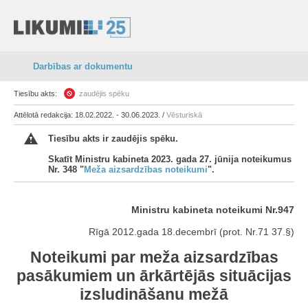
Darbības ar dokumentu
Tiesību akts:
zaudējis spēku
Attēlotā redakcija: 18.02.2022. - 30.06.2023. /
Vēsturiskā
Tiesību akts ir zaudējis spēku.
Skatīt Ministru kabineta 2023. gada 27. jūnija noteikumus
Nr. 348 "
Meža aizsardzības noteikumi
".
Ministru kabineta noteikumi Nr.947
Rīgā 2012.gada 18.decembrī (prot. Nr.71 37.§)
Noteikumi par meža aizsardzības
pasākumiem un ārkārtējās situācijas
izsludināšanu mežā