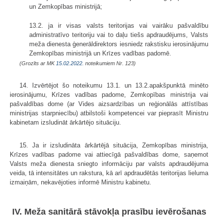
un Zemkopības ministrijā;
13.2. ja ir visas valsts teritorijas vai vairāku pašvaldību
administratīvo teritoriju vai to daļu tiešs apdraudējums, Valsts
meža dienesta ģenerāldirektors iesniedz rakstisku ierosinājumu
Zemkopības ministrijā un Krīzes vadības padomē.
(Grozīts ar MK
15.02.2022.
noteikumiem Nr. 123)
14. Izvērtējot šo noteikumu 13.1. un 13.2.apakšpunktā minēto
ierosinājumu, Krīzes vadības padome, Zemkopības ministrija vai
pašvaldības dome (ar Vides aizsardzības un reģionālās attīstības
ministrijas starpniecību) atbilstoši kompetencei var pieprasīt Ministru
kabinetam izsludināt ārkārtējo situāciju.
15. Ja ir izsludināta ārkārtējā situācija, Zemkopības ministrija,
Krīzes vadības padome vai attiecīgā pašvaldības dome, saņemot
Valsts meža dienesta sniegto informāciju par valsts apdraudējuma
veida, tā intensitātes un rakstura, kā arī apdraudētās teritorijas lieluma
izmaiņām, nekavējoties informē Ministru kabinetu.
IV. Meža sanitārā stāvokļa prasību ievērošanas