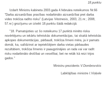
18.punktu
Izdarīt Ministru kabineta 2003.gada 4.februāra noteikumos Nr.66
''Darba aizsardzības prasības nodarbināto aizsardzībai pret darba
vides trokšņa radīto risku" (Latvijas Vēstnesis, 2003, 21.nr.; 2008,
57.nr.) grozījumu un izteikt 18.punktu šādā redakcijā:
"18. Pamatojoties uz šo noteikumu 17.punktā minēto riska
novērtējumu un iekārtu tehniskās dokumentācijas, tai skaitā tehniskās
apkopes dokumentācijas, pārbaudi, trokšņa līmeni mēra, ja ir pamats
domāt, ka, salīdzinot ar iepriekšējiem darba vietas pārbaudes
rezultātiem, trokšņa līmenis ir paaugstinājies un rada vai var radīt
risku nodarbināto drošībai un veselībai, bet ne retāk kā reizi trijos
gados."
Ministru prezidents
V.Dombrovskis
Labklājības ministre
I.Viņķele