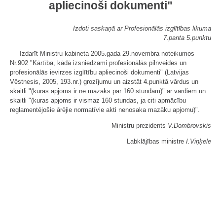
apliecinoši dokumenti"
Izdoti saskaņā ar Profesionālās izglītības likuma
7.panta 5.punktu
Izdarīt Ministru kabineta 2005.gada 29.novembra noteikumos
Nr.902 "Kārtība, kādā izsniedzami profesionālās pilnveides un
profesionālās ievirzes izglītību apliecinoši dokumenti" (Latvijas
Vēstnesis, 2005, 193.nr.) grozījumu un aizstāt 4.punktā vārdus un
skaitli "(kuras apjoms ir ne mazāks par 160 stundām)" ar vārdiem un
skaitli "(kuras apjoms ir vismaz 160 stundas, ja citi apmācību
reglamentējošie ārējie normatīvie akti nenosaka mazāku apjomu)".
Ministru prezidents
V.Dombrovskis
Labklājības ministre
I.Viņķele