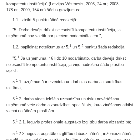
kompetentu institūciju" (Latvijas Vēstnesis, 2005, 24.nr.; 2008,
178.nr.; 2009, 154.nr.) šādus grozījumus:
1.1. izteikt 5.punktu šādā redakcijā:
"5. Darba devējs drīkst neiesaistīt kompetentu institūciju, ja
uzņēmumā nav vairāk par pieciem nodarbinātajiem.";
1
2
1.2. papildināt noteikumus ar 5.
un 5.
punktu šādā redakcijā:
1
"5.
Ja uzņēmumā ir 6 līdz 10 nodarbināto, darba devējs drīkst
neiesaistīt kompetentu institūciju, ja viņš nodrošina šādu prasību
izpildi:
1
5.
1. uzņēmumā ir izveidota un darbojas darba aizsardzības
sistēma;
1
5.
2. darba vides iekšējo uzraudzību un risku novērtēšanu
uzņēmumā veic darba aizsardzības speciālists, kura zināšanas atbilst
vienai no šādām prasībām:
1
5.
2.1. ieguvis profesionālo augstāko izglītību darba aizsardzībā;
1
5.
2.2. ieguvis augstāko izglītību dabaszinātnēs, inženierzinātnēs,
veselības aizsardzības jomā vai tiesību zinātnēs un viņam ir vismaz