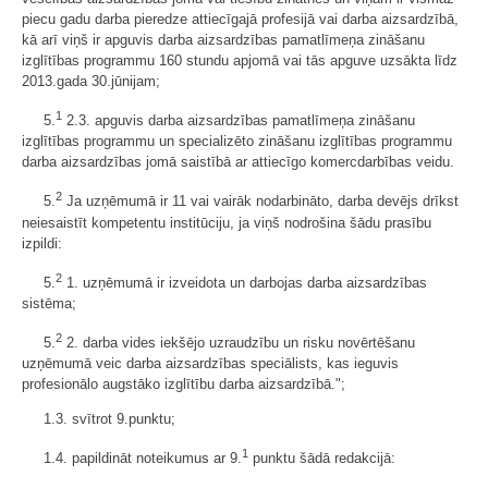
piecu gadu darba pieredze attiecīgajā profesijā vai darba aizsardzībā,
kā arī viņš ir apguvis darba aizsardzības pamatlīmeņa zināšanu
izglītības programmu 160 stundu apjomā vai tās apguve uzsākta līdz
2013.gada 30.jūnijam;
1
5.
2.3. apguvis darba aizsardzības pamatlīmeņa zināšanu
izglītības programmu un specializēto zināšanu izglītības programmu
darba aizsardzības jomā saistībā ar attiecīgo komercdarbības veidu.
2
5.
Ja uzņēmumā ir 11 vai vairāk nodarbināto, darba devējs drīkst
neiesaistīt kompetentu institūciju, ja viņš nodrošina šādu prasību
izpildi:
2
5.
1. uzņēmumā ir izveidota un darbojas darba aizsardzības
sistēma;
2
5.
2. darba vides iekšējo uzraudzību un risku novērtēšanu
uzņēmumā veic darba aizsardzības speciālists, kas ieguvis
profesionālo augstāko izglītību darba aizsardzībā.";
1.3. svītrot 9.punktu;
1
1.4. papildināt noteikumus ar 9.
punktu šādā redakcijā: