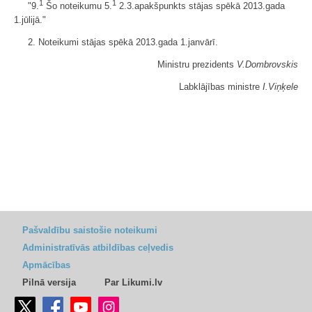
1
1
"9.
Šo noteikumu 5.
2.3.apakšpunkts stājas spēkā 2013.gada
1.jūlijā."
2. Noteikumi stājas spēkā 2013.gada 1.janvārī.
Ministru prezidents
V.Dombrovskis
Labklājības ministre
I.Vi
ņķele
Pašvaldību saistošie noteikumi
Administratīvās atbildības ceļvedis
Apmācības
Pilnā versija
Par Likumi.lv