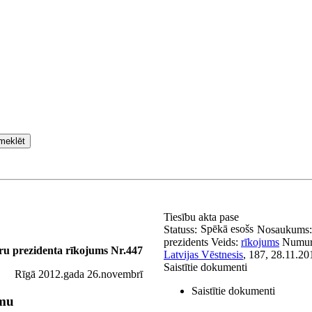
meklēt
Tiesību akta pase
Spēkā esošs
Statuss:
Nosaukums
prezidents
Veids:
rīkojums
Numur
ru prezidenta rīkojums Nr.447
Latvijas Vēstnesis
, 187, 28.11.20
Saistītie dokumenti
Rīgā 2012.gada 26.novembrī
Saistītie dokumenti
umu