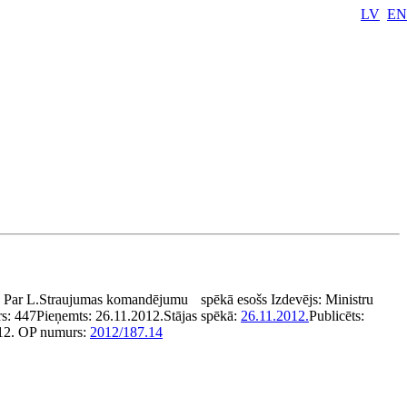
LV
EN
:
Par L.Straujumas komandējumu
spēkā esošs
Izdevējs:
Ministru
s:
447
Pieņemts:
26.11.2012.
Stājas spēkā:
26.11.2012.
Publicēts:
12.
OP numurs:
2012/187.14