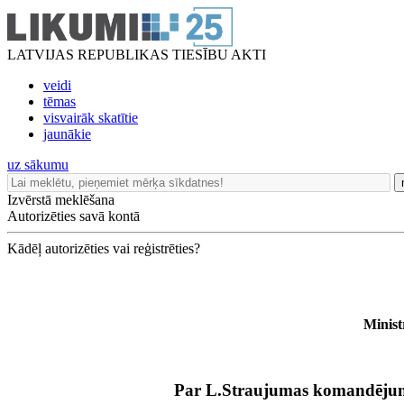
LATVIJAS REPUBLIKAS TIESĪBU AKTI
veidi
tēmas
visvairāk skatītie
jaunākie
uz sākumu
Izvērstā meklēšana
Autorizēties savā kontā
Kādēļ autorizēties vai reģistrēties?
Minist
Par L.Straujumas komandēj