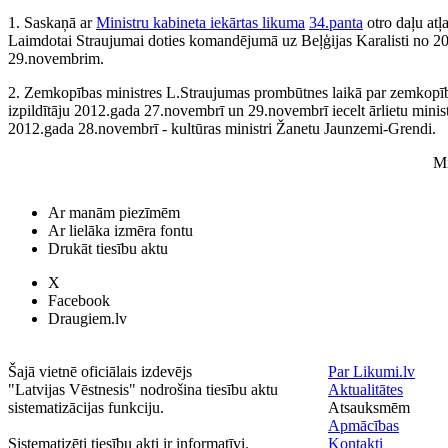
1. Saskaņā ar
Ministru kabineta iekārtas likuma
34.panta
otro daļu atļ
Laimdotai Straujumai doties komandējumā uz Beļģijas Karalisti no 2
29.novembrim.
2. Zemkopības ministres L.Straujumas prombūtnes laikā par zemkopī
izpildītāju 2012.gada 27.novembrī un 29.novembrī iecelt ārlietu mini
2012.gada 28.novembrī - kultūras ministri Žanetu Jaunzemi-Grendi.
Mi
Ar manām piezīmēm
Ar lielāka izmēra fontu
Drukāt tiesību aktu
X
Facebook
Draugiem.lv
Šajā vietnē oficiālais izdevējs
Par Likumi.lv
"Latvijas Vēstnesis" nodrošina tiesību aktu
Aktualitātes
sistematizācijas funkciju.
Atsauksmēm
Apmācības
Sistematizēti tiesību akti ir informatīvi.
Kontakti