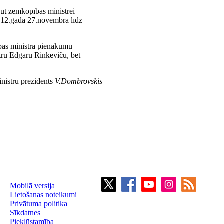
aut zemkopības ministrei
012.gada 27.novembra līdz
bas ministra pienākumu
stru Edgaru Rinkēviču, bet
nistru prezidents
V.Dombrovskis
Mobilā versija
Lietošanas noteikumi
Privātuma politika
Sīkdatnes
Piekļūstamība