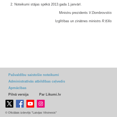
2. Noteikumi stājas spēkā 2013.gada 1.janvārī.
Ministru prezidents
V.Dombrovskis
Izglītības un zinātnes ministrs
R.Ķīlis
Pašvaldību saistošie noteikumi
Administratīvās atbildības ceļvedis
Apmācības
Pilnā versija
Par Likumi.lv
© Oficiālais izdevējs "Latvijas Vēstnesis"