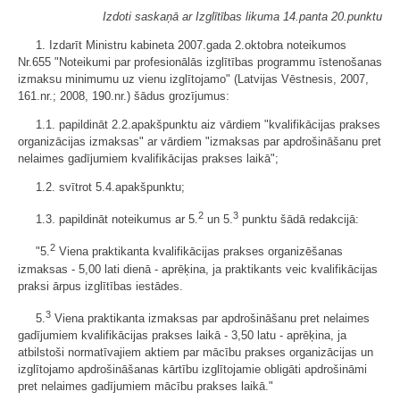
Izdoti saskaņā ar Izglītības likuma 14.panta 20.punktu
1. Izdarīt Ministru kabineta 2007.gada 2.oktobra noteikumos
Nr.655 "Noteikumi par profesionālās izglītības programmu īstenošanas
izmaksu minimumu uz vienu izglītojamo" (Latvijas Vēstnesis, 2007,
161.nr.; 2008, 190.nr.) šādus grozījumus:
1.1. papildināt 2.2.apakšpunktu aiz vārdiem "kvalifikācijas prakses
organizācijas izmaksas" ar vārdiem "izmaksas par apdrošināšanu pret
nelaimes gadījumiem kvalifikācijas prakses laikā";
1.2. svītrot 5.4.apakšpunktu;
2
3
1.3. papildināt noteikumus ar 5.
un 5.
punktu šādā redakcijā:
2
"5.
Viena praktikanta kvalifikācijas prakses organizēšanas
izmaksas - 5,00 lati dienā - aprēķina, ja praktikants veic kvalifikācijas
praksi ārpus izglītības iestādes.
3
5.
Viena praktikanta izmaksas par apdrošināšanu pret nelaimes
gadījumiem kvalifikācijas prakses laikā - 3,50 latu - aprēķina, ja
atbilstoši normatīvajiem aktiem par mācību prakses organizācijas un
izglītojamo apdrošināšanas kārtību izglītojamie obligāti apdrošināmi
pret nelaimes gadījumiem mācību prakses laikā."