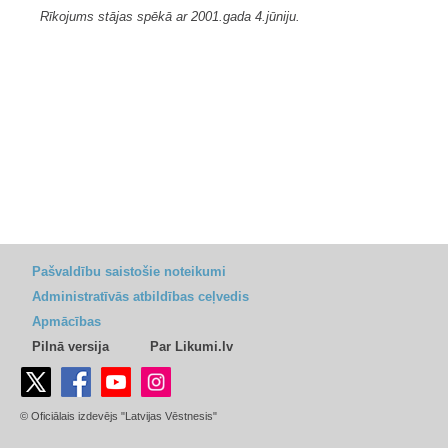
Rīkojums stājas spēkā ar 2001.gada 4.jūniju.
Pašvaldību saistošie noteikumi
Administratīvās atbildības ceļvedis
Apmācības
Pilnā versija
Par Likumi.lv
© Oficiālais izdevējs "Latvijas Vēstnesis"