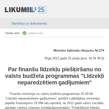
Darbības ar dokumentu
Tiesību akts:
spēkā esošs
Ministru kabineta rīkojums Nr.274
Rīgā 2012.gada 25.jūnijā (prot. Nr.34 39.§)
Par finanšu līdzekļu piešķiršanu no
valsts budžeta programmas "Līdzekļi
neparedzētiem gadījumiem"
Finanšu ministrijai no valsts budžeta programmas 02.00.00
"Līdzekļi neparedzētiem gadījumiem" piešķirt Labklājības ministrijai
papildu finansējumu 19 094 latu apmērā, lai 2012.gadā valsts sociālās
aprūpes centros īstenotu izmēģinājumprojektu "Priekšlikumi klientu