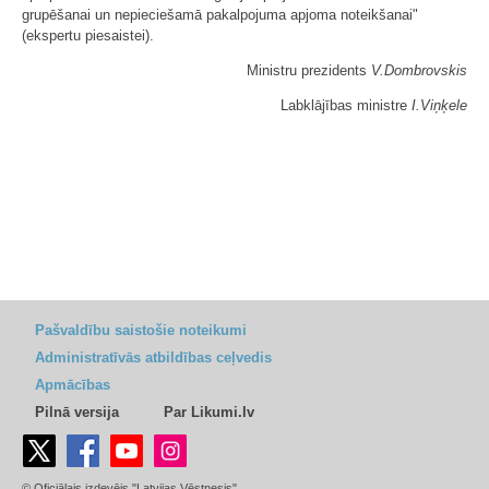
grupēšanai un nepieciešamā pakalpojuma apjoma noteikšanai"
(ekspertu piesaistei).
Ministru prezidents
V.Dombrovskis
Labklājības ministre
I.Viņķele
Pašvaldību saistošie noteikumi
Administratīvās atbildības ceļvedis
Apmācības
Pilnā versija
Par Likumi.lv
© Oficiālais izdevējs "Latvijas Vēstnesis"