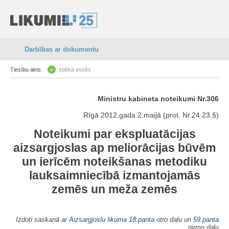
Darbības ar dokumentu
Tiesību akts:
spēkā esošs
Ministru kabineta noteikumi Nr.306
Rīgā 2012.gada 2.maijā (prot. Nr.24 23.§)
Noteikumi par ekspluatācijas
aizsargjoslas ap meliorācijas būvēm
un ierīcēm noteikšanas metodiku
lauksaimniecībā izmantojamās
zemēs un meža zemēs
Izdoti saskaņā ar
Aizsargjoslu likuma
18.panta
otro daļu un
59.panta
pirmo daļu