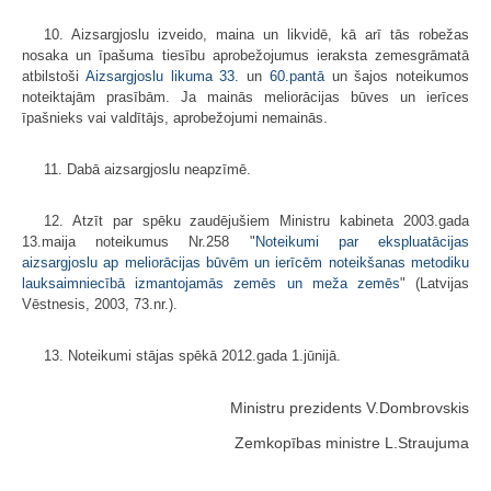
10. Aizsargjoslu izveido, maina un likvidē, kā arī tās robežas
nosaka un īpašuma tiesību aprobežojumus ieraksta zemesgrāmatā
atbilstoši
Aizsargjoslu likuma
33.
un
60.pantā
un šajos noteikumos
noteiktajām prasībām. Ja mainās meliorācijas būves un ierīces
īpašnieks vai valdītājs, aprobežojumi nemainās.
11. Dabā aizsargjoslu neapzīmē.
12. Atzīt par spēku zaudējušiem Ministru kabineta 2003.gada
13.maija noteikumus Nr.258 "
Noteikumi par ekspluatācijas
aizsargjoslu ap meliorācijas būvēm un ierīcēm noteikšanas metodiku
lauksaimniecībā izmantojamās zemēs un meža zemēs
" (Latvijas
Vēstnesis, 2003, 73.nr.).
13. Noteikumi stājas spēkā 2012.gada 1.jūnijā.
Ministru prezidents V.Dombrovskis
Zemkopības ministre L.Straujuma