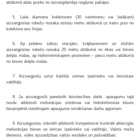
attālumā abās pusēs no aizsargdambja nogāzes pakājes.
5. Liela diametra kolektoram (30 centimetru vai lielākam)
aizsargjoslas robežu nosaka astoņu metru attālumā uz katru pusi no
kolektora ass līnijas.
6. Ap polderu sūkņu stacijām, krājbaseiniem un slūžām
aizsargjoslas robežu nosaka 20 metru attālumā no ēkas vai būves
ārējās malas, ap hidrometriskajiem posteņiem – piecu metru attālumā
no būves ārējās malas.
7. Aizsargjoslu uztur kārtībā zemes īpašnieks vai tiesiskais
valdītājs.
8. Ja aizsargjoslā paredzēti būvniecības darbi, apaugumu tajā
novāc atbilstoši meliorācijas sistēmas vai hidrotehniskās būves
būvprojektā noteiktajam apauguma novākšanas darbu apjomam.
9. Aizsargjoslas stāvokli atbilstoši kompetencei kontrolē attiecīgās
meliorācijas būves un ierīces īpašnieks vai valdītājs, Valsts meža
dienests, vides aizsardzības valsts iestādes un pašvaldības.