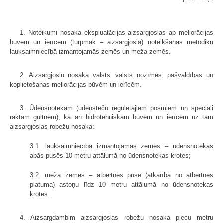
1. Noteikumi nosaka ekspluatācijas aizsargjoslas ap meliorācijas
būvēm un ierīcēm (turpmāk – aizsargjosla) noteikšanas metodiku
lauksaimniecībā izmantojamās zemēs un meža zemēs.
2. Aizsargjoslu nosaka valsts, valsts nozīmes, pašvaldības un
koplietošanas meliorācijas būvēm un ierīcēm.
3. Ūdensnotekām (ūdensteču regulētajiem posmiem un speciāli
raktām gultnēm), kā arī hidrotehniskām būvēm un ierīcēm uz tām
aizsargjoslas robežu nosaka:
3.1. lauksaimniecībā izmantojamās zemēs – ūdensnotekas
abās pusēs 10 metru attālumā no ūdensnotekas krotes;
3.2. meža zemēs – atbērtnes pusē (atkarībā no atbērtnes
platuma) astoņu līdz 10 metru attālumā no ūdensnotekas
krotes.
4. Aizsargdambim aizsargjoslas robežu nosaka piecu metru