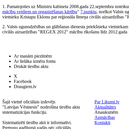
1. Pamatojoties uz Ministru kabineta 2008.gada 22.septembra noteik
mācību veidiem un organizēšanas kārtību
"
7.punktu
, norīkot Valsts 
vietnieku Kristapu Eklonu par reģionāla līmeņa civilās aizsardzība
2. Valsts ugunsdzēsības un glābšanas dienesta priekšnieka vietnieka
civilās aizsardzības "REGEX 2012" mācību rīkošanu līdz 2012.gada
Ar manām piezīmēm
Ar lielāka izmēra fontu
Drukāt tiesību aktu
X
Facebook
Draugiem.lv
Šajā vietnē oficiālais izdevējs
Par Likumi.lv
"Latvijas Vēstnesis" nodrošina tiesību aktu
Aktualitātes
sistematizācijas funkciju.
Atsauksmēm
Apmācības
Sistematizēti tiesību akti ir informatīvi.
Kontakti
Pretrunu gadījumā vadās pēc oficiālās