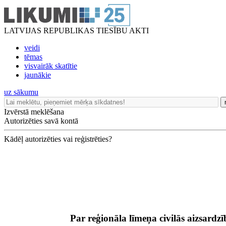
LATVIJAS REPUBLIKAS TIESĪBU AKTI
veidi
tēmas
visvairāk skatītie
jaunākie
uz sākumu
Izvērstā meklēšana
Autorizēties savā kontā
Kādēļ autorizēties vai reģistrēties?
Par reģionāla līmeņa civilās aizsardz