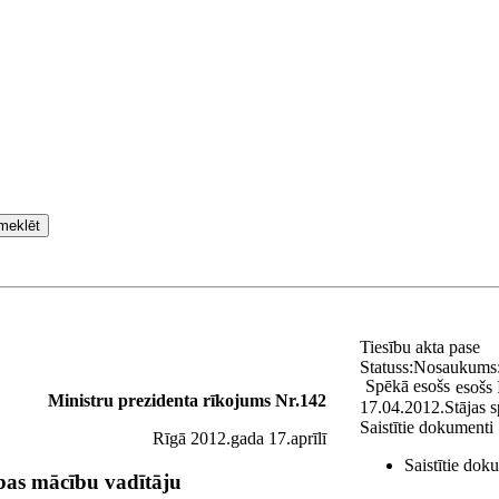
meklēt
Tiesību akta pase
Statuss:
Nosaukums
Spēkā esošs
esošs
Ministru prezidenta rīkojums Nr.142
17.04.2012.
Stājas 
Saistītie dokumenti
Rīgā 2012.gada 17.aprīlī
Saistītie dok
ības mācību vadītāju