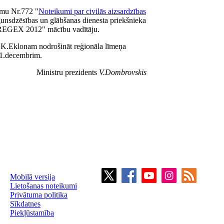
umu Nr.772 "
Noteikumi par civilās aizsardzības
ugunsdzēsības un glābšanas dienesta priekšnieka
s "REGEX 2012" mācību vadītāju.
m K.Eklonam nodrošināt reģionāla līmeņa
 1.decembrim.
Ministru prezidents
V.Dombrovskis
Mobilā versija
Lietošanas noteikumi
Privātuma politika
Sīkdatnes
Piekļūstamība