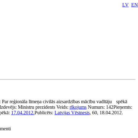
LV
EN
:
Par reģionāla līmeņa civilās aizsardzības mācību vadītāju
spēkā
Izdevējs:
Ministru prezidents
Veids:
rīkojums
Numurs:
142
Pieņemts:
spēkā:
17.04.2012.
Publicēts:
Latvijas Vēstnesis
, 60, 18.04.2012.
umenti