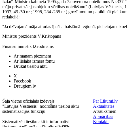
Izdarīt Ministru kabineta 1995.gada 7.novembra noteikumos Nr.337 
māju privatizācijas objektu vērtības noteikšanu" (Latvijas Vēstnesis, 1
1997, 49./50.nr.; 1998, 284./285.nr.) grozījumu un papildināt pielik
redakcijā:
"Ja dzīvojamā māja atrodas īpaši atbalstāmā reģionā, pielietojams koef
Ministru prezidents V.Krištopans
Finansu ministrs I.Godmanis
Ar manām piezīmēm
Ar lielāka izmēra fontu
Drukāt tiesību aktu
X
Facebook
Draugiem.lv
Šajā vietnē oficiālais izdevējs
Par Likumi.lv
"Latvijas Vēstnesis" nodrošina tiesību aktu
Aktualitātes
sistematizācijas funkciju.
Atsauksmēm
Apmācības
Sistematizēti tiesību akti ir informatīvi.
Kontakti
Pretrunu gadījumā vadās pēc oficiālās