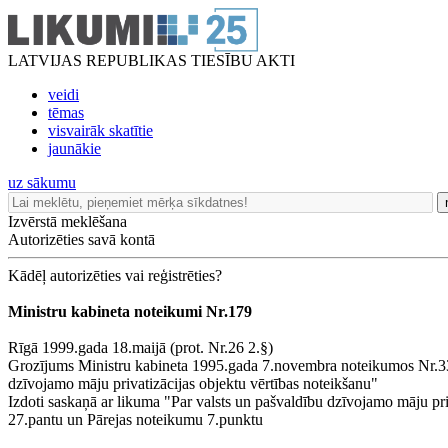
LATVIJAS REPUBLIKAS TIESĪBU AKTI
veidi
tēmas
visvairāk skatītie
jaunākie
uz sākumu
Izvērstā meklēšana
Autorizēties savā kontā
Kādēļ autorizēties vai reģistrēties?
Ministru kabineta noteikumi Nr.179
Rīgā 1999.gada 18.maijā (prot. Nr.26 2.§)
Grozījums Ministru kabineta 1995.gada 7.novembra noteikumos Nr.3
dzīvojamo māju privatizācijas objektu vērtības noteikšanu"
Izdoti saskaņā ar likuma "Par valsts un pašvaldību dzīvojamo māju pri
27.pantu un Pārejas noteikumu 7.punktu