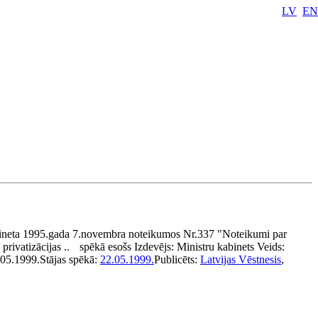
LV
EN
ineta 1995.gada 7.novembra noteikumos Nr.337 "Noteikumi par
rivatizācijas ..
spēkā esošs
Izdevējs:
Ministru kabinets
Veids:
.05.1999.
Stājas spēkā:
22.05.1999.
Publicēts:
Latvijas Vēstnesis
,