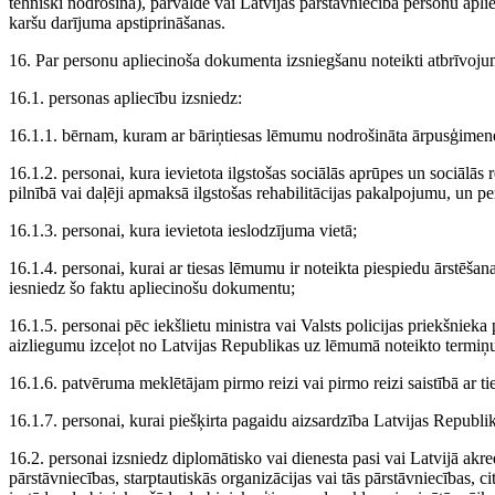
tehniski nodrošina), pārvalde vai Latvijas pārstāvniecība personu a
karšu darījuma apstiprināšanas.
16. Par personu apliecinoša dokumenta izsniegšanu noteikti atbrīvojum
16.1. personas apliecību izsniedz:
16.1.1. bērnam, kuram ar bāriņtiesas lēmumu nodrošināta ārpusģimen
16.1.2. personai, kura ievietota ilgstošas sociālās aprūpes un sociālās re
pilnībā vai daļēji apmaksā ilgstošas rehabilitācijas pakalpojumu, un 
16.1.3. personai, kura ievietota ieslodzījuma vietā;
16.1.4. personai, kurai ar tiesas lēmumu ir noteikta piespiedu ārstēšana
iesniedz šo faktu apliecinošu dokumentu;
16.1.5. personai pēc iekšlietu ministra vai Valsts policijas priekšnie
aizliegumu izceļot no Latvijas Republikas uz lēmumā noteikto termiņ
16.1.6. patvēruma meklētājam pirmo reizi vai pirmo reizi saistībā ar t
16.1.7. personai, kurai piešķirta pagaidu aizsardzība Latvijas Republi
16.2. personai izsniedz diplomātisko vai dienesta pasi vai Latvijā akre
pārstāvniecības, starptautiskās organizācijas vai tās pārstāvniecības, ci