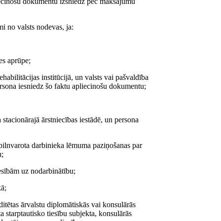
pliecinošu dokumentu izsniedz pēc maksājumu
i no valsts nodevas, ja:
es aprūpe;
habilitācijas institūcijā, un valsts vai pašvaldība
persona iesniedz šo faktu apliecinošu dokumentu;
 stacionārajā ārstniecības iestādē, un persona
ka pilnvarota darbinieka lēmuma paziņošanas par
u;
iesībām uz nodarbinātību;
kā;
ditētas ārvalstu diplomātiskās vai konsulārās
ta starptautisko tiesību subjekta, konsulārās