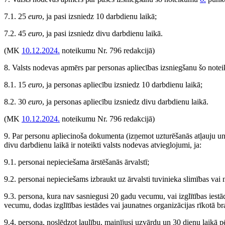
7.1. 25
euro
, ja pasi izsniedz 10 darbdienu laikā;
7.2. 45
euro
, ja pasi izsniedz divu darbdienu laikā.
(MK
10.12.2024.
noteikumu Nr. 796 redakcijā)
8. Valsts nodevas apmērs par personas apliecības izsniegšanu šo not
8.1. 15
euro
, ja personas apliecību izsniedz 10 darbdienu laikā;
8.2. 30
euro
, ja personas apliecību izsniedz divu darbdienu laikā.
(MK
10.12.2024.
noteikumu Nr. 796 redakcijā)
9. Par personu apliecinoša dokumenta (izņemot uzturēšanās atļauju u
divu darbdienu laikā ir noteikti valsts nodevas atvieglojumi, ja:
9.1. personai nepieciešama ārstēšanās ārvalstī;
9.2. personai nepieciešams izbraukt uz ārvalsti tuvinieka slimības vai
9.3. persona, kura nav sasniegusi 20 gadu vecumu, vai izglītības iest
vecumu, dodas izglītības iestādes vai jaunatnes organizācijas rīkotā br
9.4. persona, noslēdzot laulību, mainījusi uzvārdu un 30 dienu laikā 