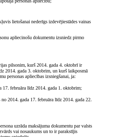
lpotāja personas apliecību;
ļuvis lietošanai nederīgs izdevējiestādes vainas
 personu apliecinošu dokumentu izsniedz pirmo
jas pilsonim, kurš 2014. gada 4. oktobrī ir
dz 2014. gada 3. oktobrim, un kurš laikposmā
mu personas apliecības izsniegšanai, ja:
a 17. februāra līdz 2014. gada 1. oktobrim;
s no 2014. gada 17. februāra līdz 2014. gada 22.
 persona uzrāda maksājuma dokumentu par valsts
zvārds vai nosaukums un to ir parakstījis
ojumu sniedzējs.