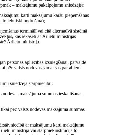
urpmāk – maksājumu pakalpojumu sniedzējs);
ar maksājumu karti maksājumu karšu pieņemšanas
ja to tehniski nodrošina);
emšanas terminālī vai citā alternatīvā sistēmā
zekļus, kas iekasēti ar Ārlietu ministrijas
rē Ārlietu ministrija.
an personas apliecības izsniegšanai, pārvalde
ikai pēc valsts nodevas samaksas par abiem
umu sniedzēja starpniecību:
sts nodevas maksājuma summas ieskaitīšanas
z tikai pēc valsts nodevas maksājuma summas
pārstāvniecībā ar maksājumu karti maksājumu
lietu ministrija vai starpniekinstitūcija to