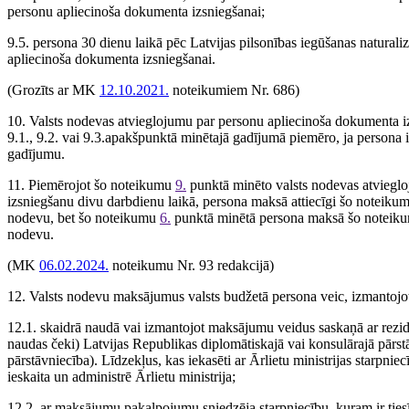
personu apliecinoša dokumenta izsniegšanai;
9.5. persona 30 dienu laikā pēc Latvijas pilsonības iegūšanas natural
apliecinoša dokumenta izsniegšanai.
(Grozīts ar MK
12.10.2021.
noteikumiem Nr. 686)
10. Valsts nodevas atvieglojumu par personu apliecinoša dokumenta i
9.1., 9.2. vai 9.3.apakšpunktā minētajā gadījumā piemēro, ja persona 
gadījumu.
11. Piemērojot šo noteikumu
9.
punktā minēto valsts nodevas atviegl
izsniegšanu divu darbdienu laikā, persona maksā attiecīgi šo noteik
nodevu, bet šo noteikumu
6.
punktā minētā persona maksā šo notei
nodevu.
(MK
06.02.2024.
noteikumu Nr. 93 redakcijā)
12. Valsts nodevu maksājumus valsts budžetā persona veic, izmantoj
12.1. skaidrā naudā vai izmantojot maksājumu veidus saskaņā ar rezid
naudas čeki) Latvijas Republikas diplomātiskajā vai konsulārajā pārstā
pārstāvniecība). Līdzekļus, kas iekasēti ar Ārlietu ministrijas starpn
ieskaita un administrē Ārlietu ministrija;
12.2. ar maksājumu pakalpojumu sniedzēja starpniecību, kuram ir ti