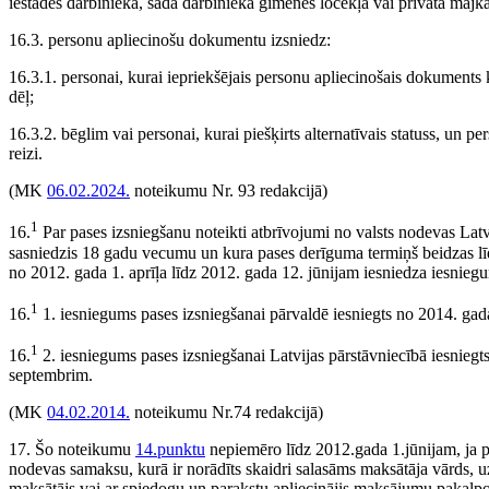
iestādes darbinieka, šāda darbinieka ģimenes locekļa vai privātā mājka
16.3. personu apliecinošu dokumentu izsniedz:
16.3.1. personai, kurai iepriekšējais personu apliecinošais dokuments k
dēļ;
16.3.2. bēglim vai personai, kurai piešķirts alternatīvais statuss, un
reizi.
(MK
06.02.2024.
noteikumu Nr. 93 redakcijā)
1
16.
Par pases izsniegšanu noteikti atbrīvojumi no valsts nodevas Latvi
sasniedzis 18 gadu vecumu un kura pases derīguma termiņš beidzas lī
no 2012. gada 1. aprīļa līdz 2012. gada 12. jūnijam iesniedza iesniegu
1
16.
1. iesniegums pases izsniegšanai pārvaldē iesniegts no 2014. gad
1
16.
2. iesniegums pases izsniegšanai Latvijas pārstāvniecībā iesniegt
septembrim.
(MK
04.02.2014.
noteikumu Nr.74 redakcijā)
17. Šo noteikumu
14.punktu
nepiemēro līdz 2012.gada 1.jūnijam, ja
nodevas samaksu, kurā ir norādīts skaidri salasāms maksātāja vārds, u
maksātājs vai ar spiedogu un parakstu apliecinājis maksājumu pakalp