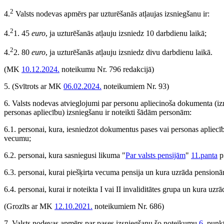
2
4.
Valsts nodevas apmērs par uzturēšanās atļaujas izsniegšanu ir:
2
4.
1. 45
euro
, ja uzturēšanās atļauju izsniedz 10 darbdienu laikā;
2
4.
2. 80
euro
, ja uzturēšanās atļauju izsniedz divu darbdienu laikā.
(MK
10.12.2024.
noteikumu Nr. 796 redakcijā)
5.
(Svītrots ar MK
06.02.2024.
noteikumiem Nr. 93)
6. Valsts nodevas atvieglojumi par personu apliecinoša dokumenta (i
personas apliecību) izsniegšanu ir noteikti šādām personām:
6.1. personai, kura, iesniedzot dokumentus pases vai personas apliecī
vecumu;
6.2. personai, kura sasniegusi likuma "
Par valsts pensijām
"
11.panta
p
6.3. personai, kurai piešķirta vecuma pensija un kura uzrāda pensionār
6.4. personai, kurai ir noteikta I vai II invaliditātes grupa un kura uzr
(Grozīts ar MK
12.10.2021.
noteikumiem Nr. 686)
7. Valsts nodevas apmērs par pases izsniegšanu šo noteikumu
6.
punktā