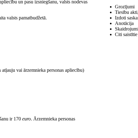
pliecību un pasu izsniegšanu, valsts nodevas
Grozījumi
Tiesību akt
ita valsts pamatbudžetā.
Izdoti saska
Anotācija
Skaidrojum
Citi saistīt
 atļauju vai ārzemnieka personas apliecību)
šanu ir 170
euro
. Ārzemnieka personas