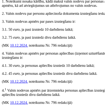
1. Noteikumi nosaka kārtību, kādā maksā valsts nodevu par personas a
apmēru, kā arī atvieglojumus un atbrīvojumus no valsts nodevas.
2. Valsts nodevu par personu apliecinoša dokumenta izsniegšanu ieska
3. Valsts nodevas apmērs par pases izsniegšanu ir:
3.1. 50
euro
, ja pasi izsniedz 10 darbdienu laikā;
3.2. 75
euro
, ja pasi izsniedz divu darbdienu laikā.
(MK
10.12.2024.
noteikumu Nr. 796 redakcijā)
4. Valsts nodevas apmērs par personas apliecības (izņemot uzturēšanās
izsniegšanu ir:
4.1. 30
euro
, ja personas apliecību izsniedz 10 darbdienu laikā;
4.2. 45
euro
, ja personas apliecību izsniedz divu darbdienu laikā.
(MK
10.12.2024.
noteikumu Nr. 796 redakcijā)
1
4.
Valsts nodevas apmērs par ārzemnieka personas apliecības izsnieg
apliecību izsniedz divu darbdienu laikā.
(MK
10.12.2024.
noteikumu Nr. 796 redakcijā)