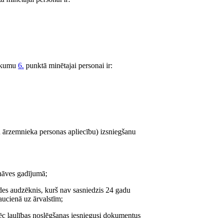
eikumu
6.
punktā minētajai personai ir:
n ārzemnieka personas apliecību) izsniegšanu
 nāves gadījumā;
ādes audzēknis, kurš nav sasniedzis 24 gadu
aucienā uz ārvalstīm;
pēc laulības noslēgšanas iesniegusi dokumentus