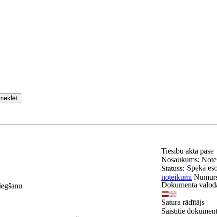
meklēt
Tiesību akta pase
Nosaukums:
Note
Spēkā es
Statuss:
noteikumi
Numur
Dokumenta valod
iegšanu
Satura rādītājs
Saistītie dokument