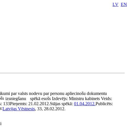
LV
EN
ikumi par valsts nodevu par personu apliecinošu dokumentu
ošs
izsniegšanu
spēkā esošs
Izdevējs:
Ministru kabinets
Veids:
s:
133
Pieņemts:
21.02.2012.
Stājas spēkā:
01.04.2012.
Publicēts:
a:
Latvijas Vēstnesis
, 33, 28.02.2012.
i