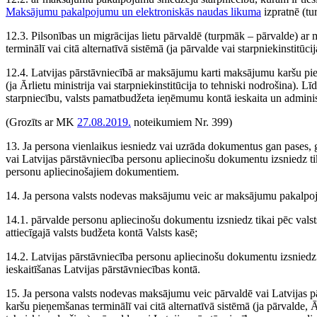
Maksājumu pakalpojumu un elektroniskās naudas likuma
izpratnē (t
12.3. Pilsonības un migrācijas lietu pārvaldē (turpmāk – pārvalde) 
terminālī vai citā alternatīvā sistēmā (ja pārvalde vai starpniekinstitūci
12.4. Latvijas pārstāvniecībā ar maksājumu karti maksājumu karšu pieņ
(ja Ārlietu ministrija vai starpniekinstitūcija to tehniski nodrošina). Līd
starpniecību, valsts pamatbudžeta ieņēmumu kontā ieskaita un administ
(Grozīts ar MK
27.08.2019.
noteikumiem Nr. 399)
13. Ja persona vienlaikus iesniedz vai uzrāda dokumentus gan pases, g
vai Latvijas pārstāvniecība personu apliecinošu dokumentu izsniedz t
personu apliecinošajiem dokumentiem.
14. Ja persona valsts nodevas maksājumu veic ar maksājumu pakalpoj
14.1. pārvalde personu apliecinošu dokumentu izsniedz tikai pēc val
attiecīgajā valsts budžeta kontā Valsts kasē;
14.2. Latvijas pārstāvniecība personu apliecinošu dokumentu izsnied
ieskaitīšanas Latvijas pārstāvniecības kontā.
15. Ja persona valsts nodevas maksājumu veic pārvaldē vai Latvijas 
karšu pieņemšanas terminālī vai citā alternatīvā sistēmā (ja pārvalde, Ār