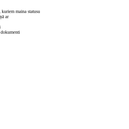
i, kuriem maina statusu
ņā ar
i
ie dokumenti