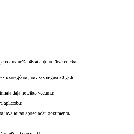
zņemot uzturēšanās atļauju un ārzemnieka
bas izsniegšanai, nav sasniegusi 20 gadu
irmajā daļā noteikto vecumu;
a apliecību;
āda invaliditāti apliecinošu dokumentu.
 minētajai personai ir: