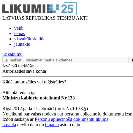
LATVIJAS REPUBLIKAS TIESĪBU AKTI
veidi
tēmas
visvairāk skatītie
jaunākie
uz sākumu
Izvērstā meklēšana
Autorizēties savā kontā
Kādēļ autorizēties vai reģistrēties?
Attēlotā redakcija
Ministru kabineta noteikumi Nr.133
Rīgā 2012.gada 21.februārī (prot. Nr.10 33.§)
Noteikumi par valsts nodevu par personu apliecinošu dokumentu izsn
Izdoti saskaņā ar
Personu apliecinošu dokumentu likuma
5.panta
devīto daļu un
6.panta
astoto daļu