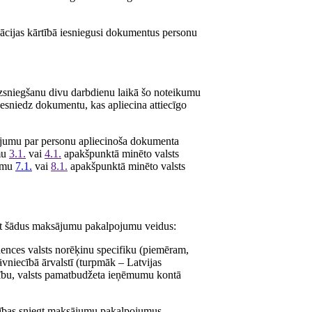
izācijas kārtībā iesniegusi dokumentus personu
zsniegšanu divu darbdienu laikā šo noteikumu
iesniedz dokumentu, kas apliecina attiecīgo
ojumu par personu apliecinoša dokumenta
umu
3.1.
vai
4.1.
apakšpunktā minēto valsts
kumu
7.1.
vai
8.1.
apakšpunktā minēto valsts
ot šādus maksājumu pakalpojumu veidus:
ences valsts norēķinu specifiku (piemēram,
vniecībā ārvalstī (turpmāk – Latvijas
iecību, valsts pamatbudžeta ieņēmumu kontā
esības sniegt maksājumu pakalpojumus