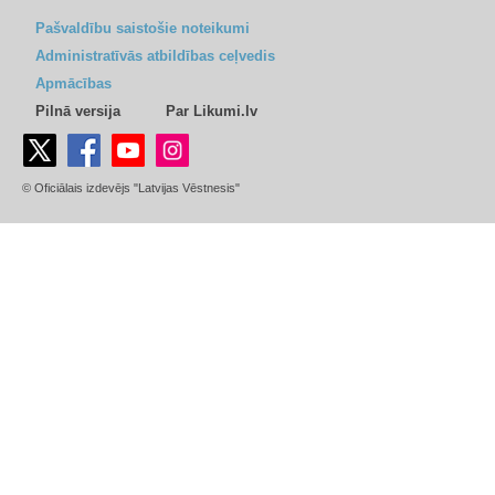
Pašvaldību saistošie noteikumi
Administratīvās atbildības ceļvedis
Apmācības
Pilnā versija
Par Likumi.lv
© Oficiālais izdevējs "Latvijas Vēstnesis"