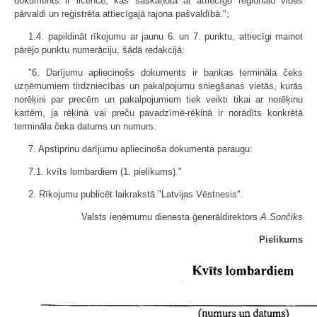
dokuments ir licence, kas saskaņota ar attiecīgo reģionālo vides
pārvaldi un reģistrēta attiecīgajā rajona pašvaldībā.";
1.4. papildināt rīkojumu ar jaunu 6. un 7. punktu, attiecīgi mainot
pārējo punktu numerāciju, šādā redakcijā:
"6. Darījumu apliecinošs dokuments ir bankas termināla čeks
uzņēmumiem tirdzniecības un pakalpojumu sniegšanas vietās, kurās
norēķini par precēm un pakalpojumiem tiek veikti tikai ar norēķinu
kartēm, ja rēķinā vai preču pavadzīmē-rēķinā ir norādīts konkrētā
termināla čeka datums un numurs.
7. Apstiprinu darījumu apliecinoša dokumenta paraugu:
7.1. kvīts lombardiem (1. pielikums)."
2. Rīkojumu publicēt laikrakstā "Latvijas Vēstnesis".
Valsts ieņēmumu dienesta ģenerāldirektors
A.Sončiks
Pielikums