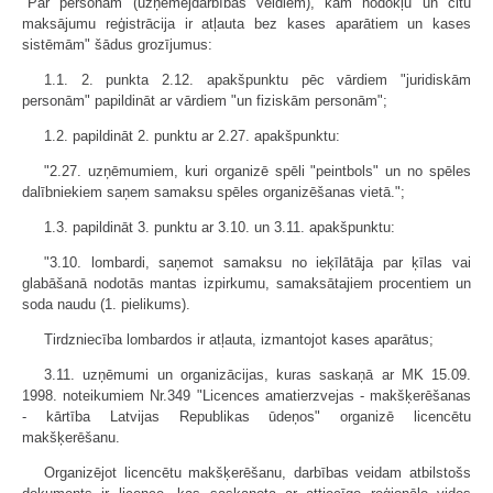
"Par personām (uzņēmējdarbības veidiem), kam nodokļu un citu
maksājumu reģistrācija ir atļauta bez kases aparātiem un kases
sistēmām" šādus grozījumus:
1.1. 2. punkta 2.12. apakšpunktu pēc vārdiem "juridiskām
personām" papildināt ar vārdiem "un fiziskām personām";
1.2. papildināt 2. punktu ar 2.27. apakšpunktu:
"2.27. uzņēmumiem, kuri organizē spēli "peintbols" un no spēles
dalībniekiem saņem samaksu spēles organizēšanas vietā.";
1.3. papildināt 3. punktu ar 3.10. un 3.11. apakšpunktu:
"3.10. lombardi, saņemot samaksu no ieķīlātāja par ķīlas vai
glabāšanā nodotās mantas izpirkumu, samaksātajiem procentiem un
soda naudu (1. pielikums).
Tirdzniecība lombardos ir atļauta, izmantojot kases aparātus;
3.11. uzņēmumi un organizācijas, kuras saskaņā ar MK 15.09.
1998. noteikumiem Nr.349 "Licences amatierzvejas - makšķerēšanas
- kārtība Latvijas Republikas ūdeņos" organizē licencētu
makšķerēšanu.
Organizējot licencētu makšķerēšanu, darbības veidam atbilstošs