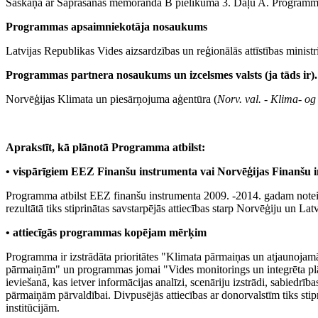
Saskaņā ar Saprašanās memoranda B pielikuma 3. Daļu A. Programma
Programmas apsaimniekotāja nosaukums
Latvijas Republikas Vides aizsardzības un reģionālās attīstības mini
Programmas partnera nosaukums un izcelsmes valsts (ja tāds ir).
Norvēģijas Klimata un piesārņojuma aģentūra (
Norv. val. - Klima- og
Aprakstīt, kā plānotā Programma atbilst:
• vispārīgiem EEZ Finanšu instrumenta vai Norvēģijas Finanšu
Programma atbilst EEZ finanšu instrumenta 2009. -2014. gadam not
rezultātā tiks stiprinātas savstarpējās attiecības starp Norvēģiju un Latv
• attiecīgās programmas kopējam mērķim
Programma ir izstrādāta prioritātes "Klimata pārmaiņas un atjaunojamā
pārmaiņām" un programmas jomai "Vides monitorings un integrēta plāno
ieviešanā, kas ietver informācijas analīzi, scenāriju izstrādi, sabiedr
pārmaiņām pārvaldībai. Divpusējās attiecības ar donorvalstīm tiks stip
institūcijām.