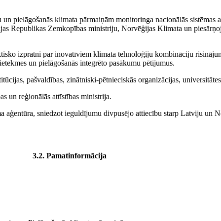
u un pielāgošanās klimata pārmaiņām monitoringa nacionālās sistēmas att
atvijas Republikas Zemkopības ministriju, Norvēģijas Klimata un piesār
tisko izpratni par inovatīviem klimata tehnoloģiju kombināciju risinājum
ietekmes un pielāgošanās integrēto pasākumu pētījumus.
itūcijas, pašvaldības, zinātniski-pētnieciskās organizācijas, universitāte
s un reģionālās attīstības ministrija.
 aģentūra, sniedzot ieguldījumu divpusējo attiecību starp Latviju un Nor
3.2. Pamatinformācija