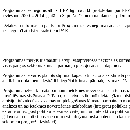
Programmas iesniegums atbilst EEZ līguma 38.b protokolam par EEZ 
ieviešanu 2009. - 2014. gadā un Saprašanās memorandam starp Donor
Detalizētu informāciju par katru Programmas iesnieguma sadaļas aizp
iesniegumā atbilst virsrakstiem PAR.
Programmas mērķis ir atbalstīt Latviju visaptverošas nacionālās klimat
visus pārējos sektorus klimata pārmaiņu pielāgošanās jautājumos.
Programmas ietvaros plānots stiprināt kapacitāti nacionālās klimata polit
analīzi un dokumentu izstrādi integrētai klimata pārmaiņu samazināša
Programma ietver klimata pārmaiņu ietekmes novērtēšanas sistēmas izv
novērtēšanas sistēmas attīstīšana, kas ietver siltumnīcefekta gāzu emis
emisiju tirdzniecības sistēmas un pielāgošanās klimata pārmaiņām moni
analīzes un tās ietekmes novērtēšanas uzlabošanu (integrētu politika
ex-ante un ex-post politiku ietekmes vērtējumu un interaktīvu politik
gatavošanu un attīstības scenāriju izstrādi (zinātniskā potenciāla kap
sektoriem prognožu izstrādei).