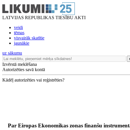
LATVIJAS REPUBLIKAS TIESĪBU AKTI
veidi
tēmas
visvairāk skatītie
jaunākie
uz sākumu
Izvērstā meklēšana
Autorizēties savā kontā
Kādēļ autorizēties vai reģistrēties?
Par Eiropas Ekonomikas zonas finanšu instrument