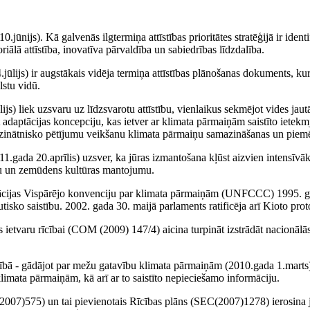
0.jūnijs). Kā galvenās ilgtermiņa attīstības prioritātes stratēģijā ir ident
iālā attīstība, inovatīva pārvaldība un sabiedrības līdzdalība.
ūlijs) ir augstākais vidēja termiņa attīstības plānošanas dokuments, kur
lstu vidū.
) liek uzsvaru uz līdzsvarotu attīstību, vienlaikus sekmējot vides jaut
t adaptācijas koncepciju, kas ietver ar klimata pārmaiņām saistīto ietek
nāt zinātnisko pētījumu veikšanu klimata pārmaiņu samazināšanas un pie
1.gada 20.aprīlis) uzsver, ka jūras izmantošana kļūst aizvien intensīvā
anu un zemūdens kultūras mantojumu.
izācijas Vispārējo konvenciju par klimata pārmaiņām (UNFCCC) 1995. ga
autisko saistību. 2002. gada 30. maijā parlaments ratificēja arī Kioto pro
etvaru rīcībai (COM (2009) 147/4) aicina turpināt izstrādāt nacionālās 
bā - gādājot par mežu gatavību klimata pārmaiņām (2010.gada 1.marts) 
limata pārmaiņām, kā arī ar to saistīto nepieciešamo informāciju.
(2007)575) un tai pievienotais Rīcības plāns (SEC(2007)1278) ierosina 