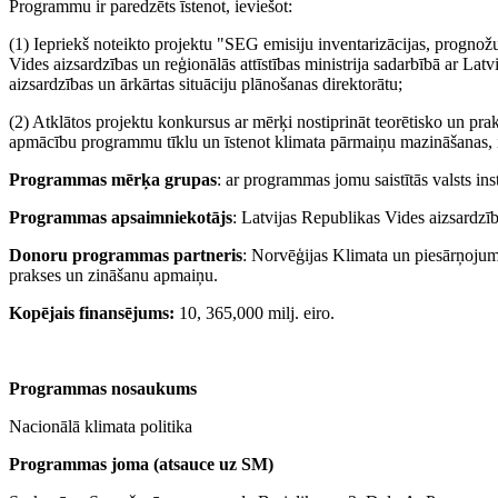
Programmu ir paredzēts īstenot, ieviešot:
(1) Iepriekš noteikto projektu "SEG emisiju inventarizācijas, prognož
Vides aizsardzības un reģionālās attīstības ministrija sadarbībā ar L
aizsardzības un ārkārtas situāciju plānošanas direktorātu;
(2) Atklātos projektu konkursus ar mērķi nostiprināt teorētisko un prak
apmācību programmu tīklu un īstenot klimata pārmaiņu mazināšanas, 
Programmas
mērķa grupas
: ar programmas jomu saistītās valsts inst
Programmas apsaimniekotājs
: Latvijas Republikas Vides aizsardzība
Donoru programmas partneris
: Norvēģijas Klimata un piesārņojuma
prakses un zināšanu apmaiņu.
Kopējais finansējums:
10, 365,000 milj. eiro.
Programmas nosaukums
Nacionālā klimata politika
Programmas joma (atsauce uz SM)