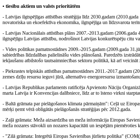
• tiesību aktiem un valsts prioritātēm
- Latvijas ilgtspējīgas attīstības stratēģija līdz 2030.gadam (2010.gada 1
novatoriska un ekoefektīva ekonomika, ilgtspējīga un līdzsvarota teritor
- Latvijas Nacionālais attīstības plāns 2007.-2013.gadam (2006.gada 4.j
ilgtspējīgu Latvijas attīstību, nodrošinot Latvijas konkurētspēju citu va
- Vides politikas pamatnostādnes 2009.-2015.gadam (2009.gada 31.jūlijs
sabiedrības līdzdalības palielināšu vides plānošanā. Paredzēts izstrādā
iekļaušanu atbilstošo tautsaimniecības sektoru politikā, kā arī veici
- Piekrastes telpiskās attīstības pamatnostādnes 2011.-2017.gadam (201
zemes dzīļu resursu ieguvi jūrā, alternatīvo energoresursu izmantoš
- Latvijas Republikas parlaments ratificēja Apvienoto Nāciju Organ
marta Latvija ir Konvencijas dalībniece, līdz ar to īsteno virkni starpt
- Baltā grāmata par pielāgošanos klimata pārmaiņām": Ceļā uz Eiropas i
mērķi ņemt vērā obligātās pielāgošanās stratēģijas pēc 2012.gada.
- Zaļā grāmata: Meža aizsardzība un meža informācija Eiropas Savienī
meža nozares stāvokli un nozares kapacitāti un iespējām piemēroties k
- "Zilā grāmata: Integrētā Eiropas Savienības jūrlietu politika" (COM