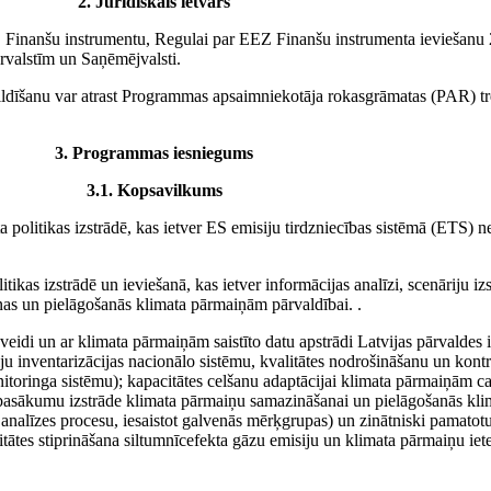
2. Juridiskais ietvars
Finanšu instrumentu, Regulai par EEZ Finanšu instrumenta ieviešanu 2
valstīm un Saņēmējvalsti.
ildīšanu var atrast Programmas apsaimniekotāja rokasgrāmatas (PAR) tr
3. Programmas iesniegums
3.1. Kopsavilkums
a politikas izstrādē, kas ietver ES emisiju tirdzniecības sistēmā (ETS) 
ikas izstrādē un ieviešanā, kas ietver informācijas analīzi, scenāriju izs
nas un pielāgošanās klimata pārmaiņām pārvaldībai. .
eidi un ar klimata pārmaiņām saistīto datu apstrādi Latvijas pārvaldes 
iju inventarizācijas nacionālo sistēmu, kvalitātes nodrošināšanu un kontr
toringa sistēmu); kapacitātes celšanu adaptācijai klimata pārmaiņām cau
s pasākumu izstrāde klimata pārmaiņu samazināšanai un pielāgošanās klim
u analīzes procesu, iesaistot galvenās mērķgrupas) un zinātniski pamato
acitātes stiprināšana siltumnīcefekta gāzu emisiju un klimata pārmaiņu i