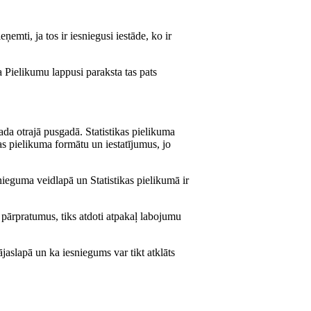
ti, ja tos ir iesniegusi iestāde, ko ir
 Pielikumu lappusi paraksta tas pats
ada otrajā pusgadā. Statistikas pielikuma
as pielikuma formātu un iestatījumus, jo
snieguma veidlapā un Statistikas pielikumā ir
t pārpratumus, tiks atdoti atpakaļ labojumu
slapā un ka iesniegums var tikt atklāts