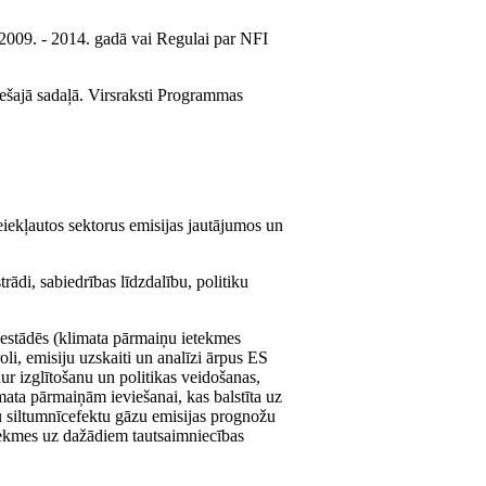
009. - 2014. gadā vai Regulai par NFI
ešajā sadaļā. Virsraksti Programmas
neiekļautos sektorus emisijas jautājumos un
trādi, sabiedrības līdzdalību, politiku
iestādēs (klimata pārmaiņu ietekmes
oli, emisiju uzskaiti un analīzi ārpus ES
r izglītošanu un politikas veidošanas,
ata pārmaiņām ieviešanai, kas balstīta uz
tu siltumnīcefektu gāzu emisijas prognožu
etekmes uz dažādiem tautsaimniecības