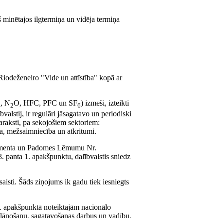
 minētajos ilgtermiņa un vidēja termiņa
Riodeženeiro "Vide un attīstība" kopā ar
, N
O, HFC, PFC un SF
) izmeši, izteikti
4
2
6
stij, ir regulāri jāsagatavo un periodiski
araksti, pa sekojošiem sektoriem:
a, mežsaimniecība un atkritumi.
Parlamenta un Padomes Lēmumu Nr.
. panta 1. apakšpunktu, dalībvalstis sniedz
isti. Šāds ziņojums ik gadu tiek iesniegts
1. apakšpunktā noteiktajām nacionālo
r plānošanu, sagatavošanas darbus un vadību,