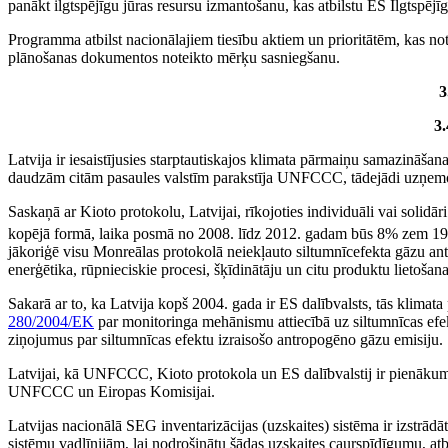
panākt ilgtspējīgu jūras resursu izmantošanu, kas atbilstu ES Ilgtspējīgas
Programma atbilst nacionālajiem tiesību aktiem un prioritātēm, kas n
plānošanas dokumentos noteikto mērķu sasniegšanu.
3
3.
Latvija ir iesaistījusies starptautiskajos klimata pārmaiņu samazināš
daudzām citām pasaules valstīm parakstīja UNFCCC, tādejādi uzņemotie
Saskaņā ar Kioto protokolu, Latvijai, rīkojoties individuāli vai solidār
kopējā formā, laika posmā no 2008. līdz 2012. gadam būs 8% zem 1990
jākoriģē visu Monreālas protokolā neiekļauto siltumnīcefekta gāzu ant
enerģētika, rūpnieciskie procesi, šķīdinātāju un citu produktu lieto
Sakarā ar to, ka Latvija kopš 2004. gada ir ES dalībvalsts, tās klima
280/2004/EK
par monitoringa mehānismu attiecībā uz siltumnīcas efek
ziņojumus par siltumnīcas efektu izraisošo antropogēno gāzu emisiju.
Latvijai, kā UNFCCC, Kioto protokola un ES dalībvalstij ir pienākums 
UNFCCC un Eiropas Komisijai.
Latvijas nacionālā SEG inventarizācijas (uzskaites) sistēma ir izstr
sistēmu vadlīnijām, lai nodrošinātu šādas uzskaites caurspīdīgumu, atb