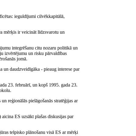
ificētas: ieguldījumi cilvēkkapitālā,
a mērķis ir veicināt līdzsvarotu un
ājumu integrēšanu citu nozaru politikā un
mju izvērtējumu un risku pārvaldības
mērošanās jomā.
ka un daudzveidīgāka - pieaug interese par
da 23. februārī, un kopš 1995. gada 23.
tokolu.
un reģionālās pielāgošanās stratēģijas ar
aicina ES uzsākt plašas diskusijas par
jūras telpisko plānošanu visā ES ar mērķi