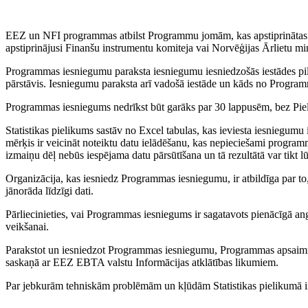
EEZ un NFI programmas atbilst Programmu jomām, kas apstiprinātas att
apstiprinājusi Finanšu instrumentu komiteja vai Norvēģijas Ārlietu min
Programmas iesniegumu paraksta iesniegumu iesniedzošās iestādes piln
pārstāvis. Iesniegumu paraksta arī vadošā iestāde un kāds no Program
Programmas iesniegums nedrīkst būt garāks par 30 lappusēm, bez Piel
Statistikas pielikums sastāv no Excel tabulas, kas ieviesta iesniegumu 
mērķis ir veicināt noteiktu datu ielādēšanu, kas nepieciešami program
izmaiņu dēļ nebūs iespējama datu pārsūtīšana un tā rezultātā var tikt lū
Organizācija, kas iesniedz Programmas iesniegumu, ir atbildīga par to, 
jānorāda līdzīgi dati.
Pārliecinieties, vai Programmas iesniegums ir sagatavots pienācīgā ang
veikšanai.
Parakstot un iesniedzot Programmas iesniegumu, Programmas apsaimnie
saskaņā ar EEZ EBTA valstu Informācijas atklātības likumiem.
Par jebkurām tehniskām problēmām un kļūdām Statistikas pielikumā ir 