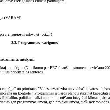
s joma: Pielāgošanās klimata pārmaiņām.
strija (VARAM)
 forurensningsdirektoratet - KLIF
)
3.3. Programmas svarīgums
 instrumenta mērķiem
eiktajam mērķim (Noteikumu par EEZ finanšu instrumenta ieviešanu 2
iju tās prioritārajos sektoros.
 enerģija" un prioritātes "Vides aizsardzība un vadība" ietvaros atbils
šana un kontrole". Programmas ietvaros plānots stiprināt kapacitāti na
ības līdzdalību, politiku analīzi un dokumentēšanu integrētai klimata pā
rinātas gan programmas līmenī, gan projektu līmenī, cieši sadarbojoties 