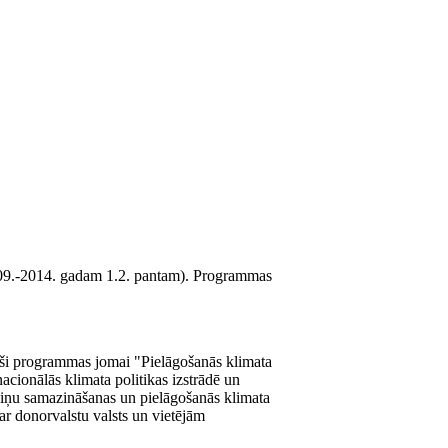
009.-2014. gadam 1.2. pantam). Programmas
toši programmas jomai "Pielāgošanās klimata
cionālās klimata politikas izstrādē un
rmaiņu samazināšanas un pielāgošanās klimata
ar donorvalstu valsts un vietējām