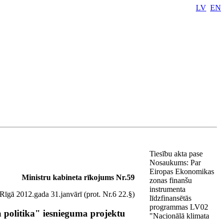
LV
EN
Tiesību akta pase
Nosaukums:
Par
Eiropas Ekonomikas
Ministru kabineta rīkojums Nr.59
zonas finanšu
instrumenta
Rīgā 2012.gada 31.janvārī (prot. Nr.6 22.§)
līdzfinansētās
programmas LV02
politika" iesnieguma projektu
"Nacionālā klimata