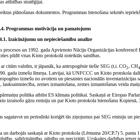
 attīstības stratēģijai.
oteiktas plānošanas dokumentos. Programmas īstenošana sekmēs iepriekš
.4. Programmas motivācija un pamatojums
4.1. Izaicinājumu un nepieciešamību analīze
anas procesos un 1992. gada Apvienoto Nāciju Organizācijas konferencē 
s pildīt visas Kioto protokolā noteiktās saistības.
i ar citām valstīm, ir jāpanāk, ka antropogēnie tiešie SEG (t.i. CO
, CH
2
. gada izmešu līmeņa. Latvijai, kā UNFCCC un Kioto protokola dalībval
ropogēno izmešu no avotiem un piesaistes nacionālās inventarizācijas s
šana, lauksaimniecība, zemes izmantošana, zemes izmantošanas veida maiņ
ta pārmaiņu politika atbilst ES klimata politikai. Saskaņā ar Eiropas 
tu izraisošo gāzu emisiju un par Kioto protokola īstenošanu Kopienā, 3
sagatavot un periodiski koriģēt tās ziņojumus par SEG emisiju un piesa
ādāta un darbojās saskaņā ar Kioto protokola (Lēmuma 20/CP.7) 5. panta 
ilstību, salīdzināmību, pilnību un precizitāti. Uzskaites darbības ietve