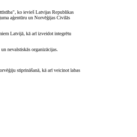
īstība", ko ievieš Latvijas Republikas
ņojuma aģentūru un Norvēģijas Civilās
iem Latvijā, kā arī izveidot integrētu
s un nevalstiskās organizācijas.
vēģiju stiprināšanā, kā arī veicinot labas