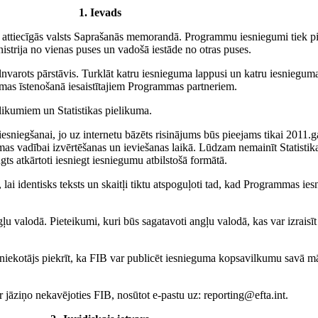
1. Ievads
iecīgās valsts Saprašanās memorandā. Programmu iesniegumi tiek pieņem
istrija no vienas puses un vadošā iestāde no otras puses.
varots pārstāvis. Turklāt katru iesnieguma lappusi un katru iesnieguma
mas īstenošanā iesaistītajiem Programmas partneriem.
ikumiem un Statistikas pielikuma.
iesniegšanai, jo uz internetu bāzēts risinājums būs pieejams tikai 2011.g
mas vadībai izvērtēšanas un ieviešanas laikā. Lūdzam nemainīt Statistik
gts atkārtoti iesniegt iesniegumu atbilstošā formātā.
lai identisks teksts un skaitļi tiktu atspoguļoti tad, kad Programmas ie
ļu valodā. Pieteikumi, kuri būs sagatavoti angļu valodā, kas var izraisī
kotājs piekrīt, ka FIB var publicēt iesnieguma kopsavilkumu savā māja
jāziņo nekavējoties FIB, nosūtot e-pastu uz: reporting@efta.int.