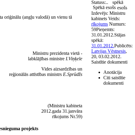
Statuss:
..
spēkā
Spēkā esošs
esošs
Izdevējs:
Ministru
ta oriģinālu (angļu valodā) un vienu tā
kabinets
Veids:
rīkojums
Numurs:
59
Pieņemts:
31.01.2012.
Stājas
spēkā:
31.01.2012.
Publicēts:
Latvijas Vēstnesis
,
Ministru prezidenta vietā -
20, 03.02.2012.
labklājības ministre
I.Viņķele
Saistītie dokumenti
Vides aizsardzības un
Anotācija
reģionālās attīstības ministrs
E.Sprūdžs
Citi saistītie
dokumenti
(Ministru kabineta
2012.gada 31.janvāra
rīkojums Nr.59)
esnieguma projekts