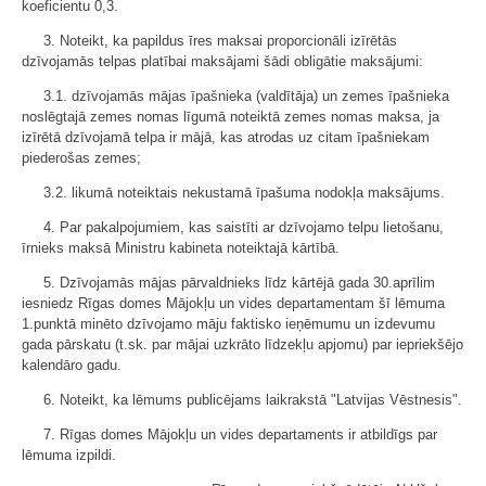
koeficientu 0,3.
3. Noteikt, ka papildus īres maksai proporcionāli izīrētās
dzīvojamās telpas platībai maksājami šādi obligātie maksājumi:
3.1. dzīvojamās mājas īpašnieka (valdītāja) un zemes īpašnieka
noslēgtajā zemes nomas līgumā noteiktā zemes nomas maksa, ja
izīrētā dzīvojamā telpa ir mājā, kas atrodas uz citam īpašniekam
piederošas zemes;
3.2. likumā noteiktais nekustamā īpašuma nodokļa maksājums.
4. Par pakalpojumiem, kas saistīti ar dzīvojamo telpu lietošanu,
īrnieks maksā Ministru kabineta noteiktajā kārtībā.
5. Dzīvojamās mājas pārvaldnieks līdz kārtējā gada 30.aprīlim
iesniedz Rīgas domes Mājokļu un vides departamentam šī lēmuma
1.punktā minēto dzīvojamo māju faktisko ieņēmumu un izdevumu
gada pārskatu (t.sk. par mājai uzkrāto līdzekļu apjomu) par iepriekšējo
kalendāro gadu.
6. Noteikt, ka lēmums publicējams laikrakstā "Latvijas Vēstnesis".
7. Rīgas domes Mājokļu un vides departaments ir atbildīgs par
lēmuma izpildi.