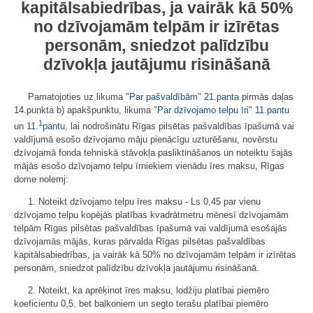
kapitālsabiedrības, ja vairāk kā 50%
no dzīvojamām telpām ir izīrētas
personām, sniedzot palīdzību
dzīvokļa jautājumu risināšanā
Pamatojoties uz likuma "
Par pašvaldībām
"
21.panta
pirmās daļas
14.punkta b) apakšpunktu, likuma "
Par dzīvojamo telpu īri
"
11.pantu
1
un
11.
pantu
, lai nodrošinātu Rīgas pilsētas pašvaldības īpašumā vai
valdījumā esošo dzīvojamo māju pienācīgu uzturēšanu, novērstu
dzīvojamā fonda tehniskā stāvokļa pasliktināšanos un noteiktu šajās
mājās esošo dzīvojamo telpu īrniekiem vienādu īres maksu, Rīgas
dome nolemj:
1. Noteikt dzīvojamo telpu īres maksu - Ls 0,45 par vienu
dzīvojamo telpu kopējās platības kvadrātmetru mēnesī dzīvojamām
telpām Rīgas pilsētas pašvaldības īpašumā vai valdījumā esošajās
dzīvojamās mājās, kuras pārvalda Rīgas pilsētas pašvaldības
kapitālsabiedrības, ja vairāk kā 50% no dzīvojamām telpām ir izīrētas
personām, sniedzot palīdzību dzīvokļa jautājumu risināšanā.
2. Noteikt, ka aprēķinot īres maksu, lodžiju platībai piemēro
koeficientu 0,5, bet balkoniem un segto terašu platībai piemēro