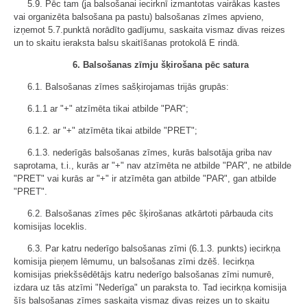
5.9. Pēc tam (ja balsošanai iecirknī izmantotas vairākas kastes
vai organizēta balsošana pa pastu) balsošanas zīmes apvieno,
izņemot 5.7.punktā norādīto gadījumu, saskaita vismaz divas reizes
un to skaitu ieraksta balsu skaitīšanas protokolā E rindā.
6. Balsošanas zīmju šķirošana pēc satura
6.1. Balsošanas zīmes sašķirojamas trijās grupās:
6.1.1 ar "+" atzīmēta tikai atbilde "PAR";
6.1.2. ar "+" atzīmēta tikai atbilde "PRET";
6.1.3. nederīgās balsošanas zīmes, kurās balsotāja griba nav
saprotama, t.i., kurās ar "+" nav atzīmēta ne atbilde "PAR", ne atbilde
"PRET" vai kurās ar "+" ir atzīmēta gan atbilde "PAR", gan atbilde
"PRET".
6.2. Balsošanas zīmes pēc šķirošanas atkārtoti pārbauda cits
komisijas loceklis.
6.3. Par katru nederīgo balsošanas zīmi (6.1.3. punkts) iecirkņa
komisija pieņem lēmumu, un balsošanas zīmi dzēš. Iecirkņa
komisijas priekšsēdētājs katru nederīgo balsošanas zīmi numurē,
izdara uz tās atzīmi "Nederīga" un paraksta to. Tad iecirkņa komisija
šīs balsošanas zīmes saskaita vismaz divas reizes un to skaitu