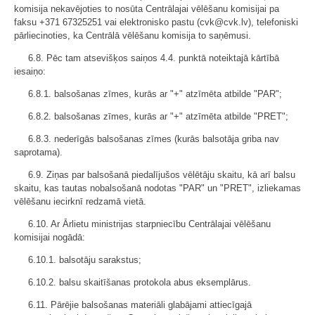
komisija nekavējoties to nosūta Centrālajai vēlēšanu komisijai pa
faksu +371 67325251 vai elektronisko pastu (cvk@cvk.lv), telefoniski
pārliecinoties, ka Centrālā vēlēšanu komisija to saņēmusi.
6.8. Pēc tam atsevišķos saiņos 4.4. punktā noteiktajā kārtībā
iesaiņo:
6.8.1. balsošanas zīmes, kurās ar "+" atzīmēta atbilde "PAR";
6.8.2. balsošanas zīmes, kurās ar "+" atzīmēta atbilde "PRET";
6.8.3. nederīgās balsošanas zīmes (kurās balsotāja griba nav
saprotama).
6.9. Ziņas par balsošanā piedalījušos vēlētāju skaitu, kā arī balsu
skaitu, kas tautas nobalsošanā nodotas "PAR" un "PRET", izliekamas
vēlēšanu iecirknī redzamā vietā.
6.10. Ar Ārlietu ministrijas starpniecību Centrālajai vēlēšanu
komisijai nogādā:
6.10.1. balsotāju sarakstus;
6.10.2. balsu skaitīšanas protokola abus eksemplārus.
6.11. Pārējie balsošanas materiāli glabājami attiecīgajā