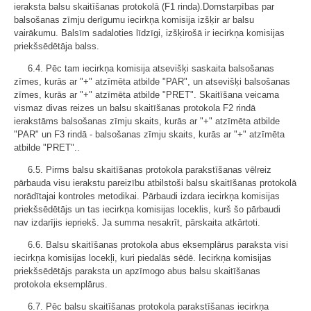
ieraksta balsu skaitīšanas protokolā (F1 rinda).Domstarpības par
balsošanas zīmju derīgumu iecirkņa komisija izšķir ar balsu
vairākumu. Balsīm sadaloties līdzīgi, izšķirošā ir iecirkņa komisijas
priekšsēdētāja balss.
6.4. Pēc tam iecirkņa komisija atsevišķi saskaita balsošanas
zīmes, kurās ar "+" atzīmēta atbilde "PAR", un atsevišķi balsošanas
zīmes, kurās ar "+" atzīmēta atbilde "PRET". Skaitīšana veicama
vismaz divas reizes un balsu skaitīšanas protokola F2 rindā
ierakstāms balsošanas zīmju skaits, kurās ar "+" atzīmēta atbilde
"PAR" un F3 rindā - balsošanas zīmju skaits, kurās ar "+" atzīmēta
atbilde "PRET"..
6.5. Pirms balsu skaitīšanas protokola parakstīšanas vēlreiz
pārbauda visu ierakstu pareizību atbilstoši balsu skaitīšanas protokolā
norādītajai kontroles metodikai. Pārbaudi izdara iecirkņa komisijas
priekšsēdētājs un tas iecirkņa komisijas loceklis, kurš šo pārbaudi
nav izdarījis iepriekš. Ja summa nesakrīt, pārskaita atkārtoti.
6.6. Balsu skaitīšanas protokola abus eksemplārus paraksta visi
iecirkņa komisijas locekļi, kuri piedalās sēdē. Iecirkņa komisijas
priekšsēdētājs paraksta un apzīmogo abus balsu skaitīšanas
protokola eksemplārus.
6.7. Pēc balsu skaitīšanas protokola parakstīšanas iecirkņa