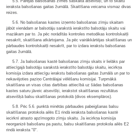
5.5. Pārējās balsošanas zīmes saskaita atsevišķi, un to skaitu
ieraksta balsošanas gaitas žurnālā. Skaitīšana veicama vismaz divas
reizes.
5.6. No balsošanas kastes izņemto balsošanas zīmju skaitam
jābūt vienādam ar balsotāju sarakstā ierakstīto balsotāju skaitu vai
mazākam par to. Ja pēc norādītās kontroles metodikas kontrolskaitļi
nesakrīt, skaitīšana atkārtojama. Ja pēc vairākkārtējas skaitīšanas un
pārbaudes kontrolskaitļi nesakrīt, par to izdara ierakstu balsošanas
gaitas žurnālā.
5.7. Ja balsošanas kastē balsošanas zīmju skaits ir lielāks par
attiecīgajā balsotāju sarakstā ierakstīto balsotāju skaitu, iecirkņa
komisija izdara attiecīgu ierakstu balsošanas gaitas žurnālā un par to
nekavējoties paziņo Centrālajai vēlēšanu komisijai. Turpmākā
skaitīšana un visas citas darbības attiecībā uz šādas balsošanas
kastes saturu jāveic atsevišķi, ierakstot skaitīšanas rezultātus
atsevišķā balsu skaitīšanas protokolā (divos eksemplāros).
5.8. Pēc 5.6. punktā minētās pārbaudes pabeigšanas balsu
skaitīšanas protokola ailēs E1 rindā ieraksta balsošanas kastē
iecirknī atrasto apzīmogoto zīmju skaitu. Ja iecirkņa komisija
neorganizē balsošanu pa pastu, balsu skaitīšanas protokola ailēs E2
rindā ieraksta "0".