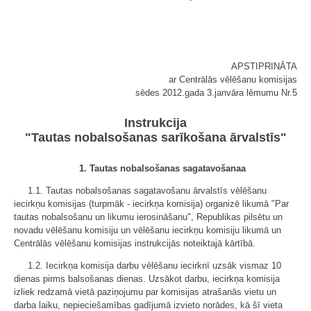
APSTIPRINĀTA
ar Centrālās vēlēšanu komisijas
sēdes 2012.gada 3.janvāra lēmumu Nr.5
Instrukcija
"Tautas nobalsošanas sarīkošana ārvalstīs"
1. Tautas nobalsošanas sagatavošanaa
1.1. Tautas nobalsošanas sagatavošanu ārvalstīs vēlēšanu
iecirkņu komisijas (turpmāk - iecirkņa komisija) organizē likumā "Par
tautas nobalsošanu un likumu ierosināšanu", Republikas pilsētu un
novadu vēlēšanu komisiju un vēlēšanu iecirkņu komisiju likumā un
Centrālās vēlēšanu komisijas instrukcijās noteiktajā kārtībā.
1.2. Iecirkņa komisija darbu vēlēšanu iecirknī uzsāk vismaz 10
dienas pirms balsošanas dienas. Uzsākot darbu, iecirkņa komisija
izliek redzamā vietā paziņojumu par komisijas atrašanās vietu un
darba laiku, nepieciešamības gadījumā izvieto norādes, kā šī vieta