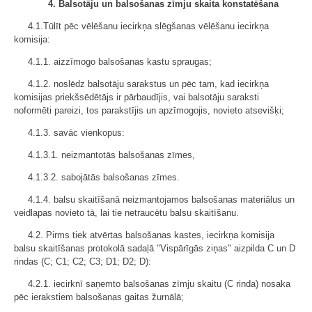
4. Balsotāju un balsošanas zīmju skaita konstatēšana
4.1.Tūlīt pēc vēlēšanu iecirkņa slēgšanas vēlēšanu iecirkņa
komisija:
4.1.1. aizzīmogo balsošanas kastu spraugas;
4.1.2. noslēdz balsotāju sarakstus un pēc tam, kad iecirkņa
komisijas priekšsēdētājs ir pārbaudījis, vai balsotāju saraksti
noformēti pareizi, tos parakstījis un apzīmogojis, novieto atsevišķi;
4.1.3. savāc vienkopus:
4.1.3.1. neizmantotās balsošanas zīmes,
4.1.3.2. sabojātās balsošanas zīmes.
4.1.4. balsu skaitīšanā neizmantojamos balsošanas materiālus un
veidlapas novieto tā, lai tie netraucētu balsu skaitīšanu.
4.2. Pirms tiek atvērtas balsošanas kastes, iecirkņa komisija
balsu skaitīšanas protokolā sadaļā "Vispārīgās ziņas" aizpilda C un D
rindas (C; C1; C2; C3; D1; D2; D):
4.2.1. iecirknī saņemto balsošanas zīmju skaitu (C rinda) nosaka
pēc ierakstiem balsošanas gaitas žurnālā;