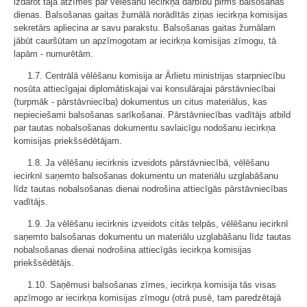
izdarot tajā atzīmes par vēlēšanu iecirkņa darbību pirms balsošanas
dienas. Balsošanas gaitas žurnālā norādītās ziņas iecirkņa komisijas
sekretārs apliecina ar savu parakstu. Balsošanas gaitas žurnālam
jābūt cauršūtam un apzīmogotam ar iecirkņa komisijas zīmogu, tā
lapām - numurētām.
1.7. Centrālā vēlēšanu komisija ar Ārlietu ministrijas starpniecību
nosūta attiecīgajai diplomātiskajai vai konsulārajai pārstāvniecībai
(turpmāk - pārstāvniecība) dokumentus un citus materiālus, kas
nepieciešami balsošanas sarīkošanai. Pārstāvniecības vadītājs atbild
par tautas nobalsošanas dokumentu savlaicīgu nodošanu iecirkņa
komisijas priekšsēdētājam.
1.8. Ja vēlēšanu iecirknis izveidots pārstāvniecībā, vēlēšanu
iecirknī saņemto balsošanas dokumentu un materiālu uzglabāšanu
līdz tautas nobalsošanas dienai nodrošina attiecīgās pārstāvniecības
vadītājs.
1.9. Ja vēlēšanu iecirknis izveidots citās telpās, vēlēšanu iecirknī
saņemto balsošanas dokumentu un materiālu uzglabāšanu līdz tautas
nobalsošanas dienai nodrošina attiecīgās iecirkņa komisijas
priekšsēdētājs.
1.10. Saņēmusi balsošanas zīmes, iecirkņa komisija tās visas
apzīmogo ar iecirkņa komisijas zīmogu (otrā pusē, tam paredzētajā