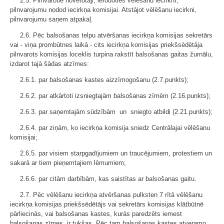
2.5. Pilnvarotie novērotāji, ierodoties vēlēšanu iecirknī,
pilnvarojumu nodod iecirkņa komisijai. Atstājot vēlēšanu iecirkni,
pilnvarojumu saņem atpakaļ.
2.6. Pēc balsošanas telpu atvēršanas iecirkņa komisijas sekretārs
vai - viņa prombūtnes laikā - cits iecirkņa komisijas priekšsēdētāja
pilnvarots komisijas loceklis turpina rakstīt balsošanas gaitas žurnālu,
izdarot tajā šādas atzīmes:
2.6.1. par balsošanas kastes aizzīmogošanu (2.7.punkts);
2.6.2. par atkārtoti izsniegtajām balsošanas zīmēm (2.16.punkts);
2.6.3. par saņemtajām sūdzībām un sniegto atbildi (2.21.punkts);
2.6.4. par ziņām, ko iecirkņa komisija sniedz Centrālajai vēlēšanu
komisijai;
2.6.5. par visiem starpgadījumiem un traucējumiem, protestiem un
sakarā ar tiem pieņemtajiem lēmumiem;
2.6.6. par citām darbībām, kas saistītas ar balsošanas gaitu.
2.7. Pēc vēlēšanu iecirkņa atvēršanas pulksten 7 rītā vēlēšanu
iecirkņa komisijas priekšsēdētājs vai sekretārs komisijas klātbūtnē
pārliecinās, vai balsošanas kastes, kurās paredzēts iemest
balsošanas zīmes, ir tukšas. Pēc tam balsošanas kastes atveramo