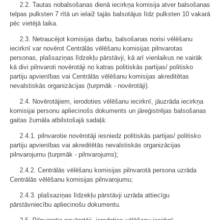
2.2. Tautas nobalsošanas dienā iecirkņa komisija atver balsošanas
telpas pulksten 7 rītā un ielaiž tajās balsotājus līdz pulksten 10 vakarā
pēc vietējā laika.
2.3. Netraucējot komisijas darbu, balsošanas norisi vēlēšanu
iecirknī var novērot Centrālās vēlēšanu komisijas pilnvarotas
personas, plašsaziņas līdzekļu pārstāvji, kā arī vienlaikus ne vairāk
kā divi pilnvaroti novērotāji no katras politiskās partijas/ politisko
partiju apvienības vai Centrālās vēlēšanu komisijas akreditētas
nevalstiskās organizācijas (turpmāk - novērotāji).
2.4. Novērotājiem, ierodoties vēlēšanu iecirknī, jāuzrāda iecirkņa
komisijai personu apliecinošs dokuments un jāreģistrējas balsošanas
gaitas žurnāla atbilstošajā sadaļā:
2.4.1. pilnvarotie novērotāji iesniedz politiskās partijas/ politisko
partiju apvienības vai akreditētās nevalstiskās organizācijas
pilnvarojumu (turpmāk - pilnvarojums);
2.4.2. Centrālās vēlēšanu komisijas pilnvarotā persona uzrāda
Centrālās vēlēšanu komisijas pilnvarojumu;
2.4.3. plašsaziņas līdzekļu pārstāvji uzrāda attiecīgu
pārstāvniecību apliecinošu dokumentu.