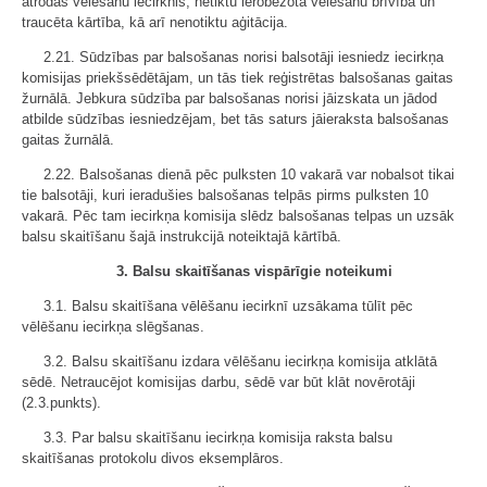
atrodas vēlēšanu iecirknis, netiktu ierobežota vēlēšanu brīvība un
traucēta kārtība, kā arī nenotiktu aģitācija.
2.21. Sūdzības par balsošanas norisi balsotāji iesniedz iecirkņa
komisijas priekšsēdētājam, un tās tiek reģistrētas balsošanas gaitas
žurnālā. Jebkura sūdzība par balsošanas norisi jāizskata un jādod
atbilde sūdzības iesniedzējam, bet tās saturs jāieraksta balsošanas
gaitas žurnālā.
2.22. Balsošanas dienā pēc pulksten 10 vakarā var nobalsot tikai
tie balsotāji, kuri ieradušies balsošanas telpās pirms pulksten 10
vakarā. Pēc tam iecirkņa komisija slēdz balsošanas telpas un uzsāk
balsu skaitīšanu šajā instrukcijā noteiktajā kārtībā.
3. Balsu skaitīšanas vispārīgie noteikumi
3.1. Balsu skaitīšana vēlēšanu iecirknī uzsākama tūlīt pēc
vēlēšanu iecirkņa slēgšanas.
3.2. Balsu skaitīšanu izdara vēlēšanu iecirkņa komisija atklātā
sēdē. Netraucējot komisijas darbu, sēdē var būt klāt novērotāji
(2.3.punkts).
3.3. Par balsu skaitīšanu iecirkņa komisija raksta balsu
skaitīšanas protokolu divos eksemplāros.