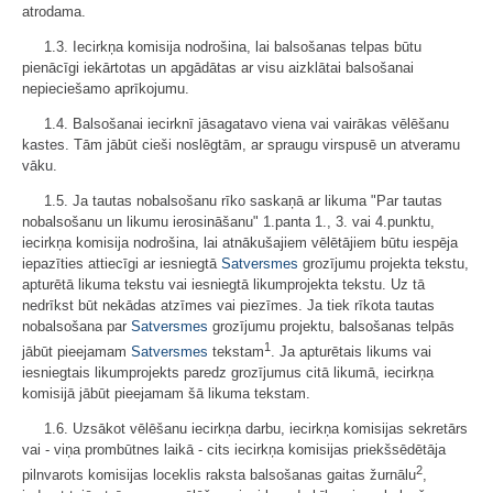
atrodama.
1.3. Iecirkņa komisija nodrošina, lai balsošanas telpas būtu
pienācīgi iekārtotas un apgādātas ar visu aizklātai balsošanai
nepieciešamo aprīkojumu.
1.4. Balsošanai iecirknī jāsagatavo viena vai vairākas vēlēšanu
kastes. Tām jābūt cieši noslēgtām, ar spraugu virspusē un atveramu
vāku.
1.5. Ja tautas nobalsošanu rīko saskaņā ar likuma "Par tautas
nobalsošanu un likumu ierosināšanu" 1.panta 1., 3. vai 4.punktu,
iecirkņa komisija nodrošina, lai atnākušajiem vēlētājiem būtu iespēja
iepazīties attiecīgi ar iesniegtā
Satversmes
grozījumu projekta tekstu,
apturētā likuma tekstu vai iesniegtā likumprojekta tekstu. Uz tā
nedrīkst būt nekādas atzīmes vai piezīmes. Ja tiek rīkota tautas
nobalsošana par
Satversmes
grozījumu projektu, balsošanas telpās
1
jābūt pieejamam
Satversmes
tekstam
. Ja apturētais likums vai
iesniegtais likumprojekts paredz grozījumus citā likumā, iecirkņa
komisijā jābūt pieejamam šā likuma tekstam.
1.6. Uzsākot vēlēšanu iecirkņa darbu, iecirkņa komisijas sekretārs
vai - viņa prombūtnes laikā - cits iecirkņa komisijas priekšsēdētāja
2
pilnvarots komisijas loceklis raksta balsošanas gaitas žurnālu
,