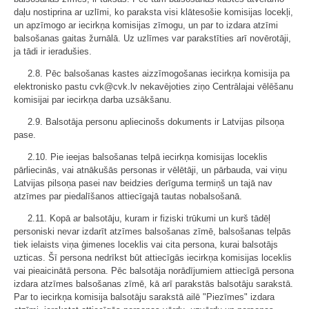
daļu nostiprina ar uzlīmi, ko paraksta visi klātesošie komisijas locekļi,
un apzīmogo ar iecirkņa komisijas zīmogu, un par to izdara atzīmi
balsošanas gaitas žurnālā. Uz uzlīmes var parakstīties arī novērotāji,
ja tādi ir ieradušies.
2.8. Pēc balsošanas kastes aizzīmogošanas iecirkņa komisija pa
elektronisko pastu cvk@cvk.lv nekavējoties ziņo Centrālajai vēlēšanu
komisijai par iecirkņa darba uzsākšanu.
2.9. Balsotāja personu apliecinošs dokuments ir Latvijas pilsoņa
pase.
2.10. Pie ieejas balsošanas telpā iecirkņa komisijas loceklis
pārliecinās, vai atnākušās personas ir vēlētāji, un pārbauda, vai viņu
Latvijas pilsoņa pasei nav beidzies derīguma termiņš un tajā nav
atzīmes par piedalīšanos attiecīgajā tautas nobalsošanā.
2.11. Kopā ar balsotāju, kuram ir fiziski trūkumi un kurš tādēļ
personiski nevar izdarīt atzīmes balsošanas zīmē, balsošanas telpās
tiek ielaists viņa ģimenes loceklis vai cita persona, kurai balsotājs
uzticas. Šī persona nedrīkst būt attiecīgās iecirkņa komisijas loceklis
vai pieaicinātā persona. Pēc balsotāja norādījumiem attiecīgā persona
izdara atzīmes balsošanas zīmē, kā arī parakstās balsotāju sarakstā.
Par to iecirkņa komisija balsotāju sarakstā ailē "Piezīmes" izdara