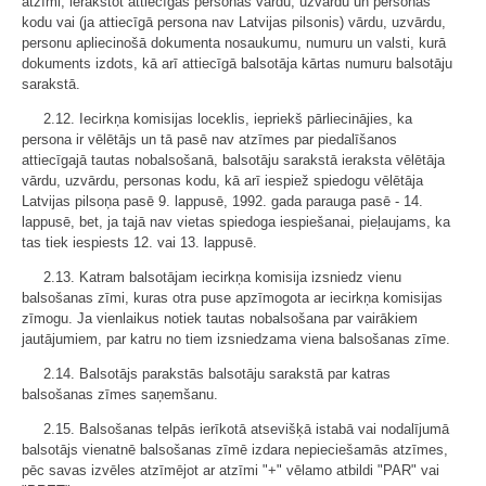
atzīmi, ierakstot attiecīgās personas vārdu, uzvārdu un personas
kodu vai (ja attiecīgā persona nav Latvijas pilsonis) vārdu, uzvārdu,
personu apliecinošā dokumenta nosaukumu, numuru un valsti, kurā
dokuments izdots, kā arī attiecīgā balsotāja kārtas numuru balsotāju
sarakstā.
2.12. Iecirkņa komisijas loceklis, iepriekš pārliecinājies, ka
persona ir vēlētājs un tā pasē nav atzīmes par piedalīšanos
attiecīgajā tautas nobalsošanā, balsotāju sarakstā ieraksta vēlētāja
vārdu, uzvārdu, personas kodu, kā arī iespiež spiedogu vēlētāja
Latvijas pilsoņa pasē 9. lappusē, 1992. gada parauga pasē - 14.
lappusē, bet, ja tajā nav vietas spiedoga iespiešanai, pieļaujams, ka
tas tiek iespiests 12. vai 13. lappusē.
2.13. Katram balsotājam iecirkņa komisija izsniedz vienu
balsošanas zīmi, kuras otra puse apzīmogota ar iecirkņa komisijas
zīmogu. Ja vienlaikus notiek tautas nobalsošana par vairākiem
jautājumiem, par katru no tiem izsniedzama viena balsošanas zīme.
2.14. Balsotājs parakstās balsotāju sarakstā par katras
balsošanas zīmes saņemšanu.
2.15. Balsošanas telpās ierīkotā atsevišķā istabā vai nodalījumā
balsotājs vienatnē balsošanas zīmē izdara nepieciešamās atzīmes,
pēc savas izvēles atzīmējot ar atzīmi "+" vēlamo atbildi "PAR" vai