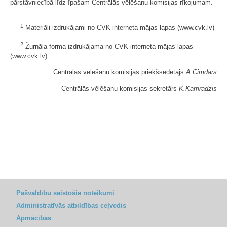
pārstāvniecībā līdz īpašam Centrālās vēlēšanu komisijas rīkojumam.
1
Materiāli izdrukājami no CVK interneta mājas lapas (www.cvk.lv)
2
Žurnāla forma izdrukājama no CVK interneta mājas lapas
(www.cvk.lv)
Centrālās vēlēšanu komisijas priekšsēdētājs
A.Cimdars
Centrālās vēlēšanu komisijas sekretārs
K.Kamradzis
Pašvaldību saistošie noteikumi
Administratīvās atbildības ceļvedis
Apmācības