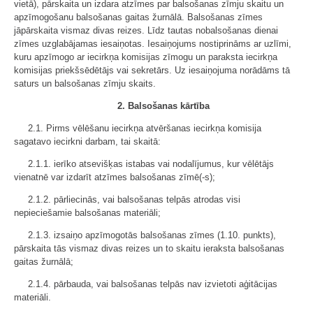
vietā), pārskaita un izdara atzīmes par balsošanas zīmju skaitu un
apzīmogošanu balsošanas gaitas žurnālā. Balsošanas zīmes
jāpārskaita vismaz divas reizes. Līdz tautas nobalsošanas dienai
zīmes uzglabājamas iesaiņotas. Iesaiņojums nostiprināms ar uzlīmi,
kuru apzīmogo ar iecirkņa komisijas zīmogu un paraksta iecirkņa
komisijas priekšsēdētājs vai sekretārs. Uz iesaiņojuma norādāms tā
saturs un balsošanas zīmju skaits.
2. Balsošanas kārtība
2.1. Pirms vēlēšanu iecirkņa atvēršanas iecirkņa komisija
sagatavo iecirkni darbam, tai skaitā:
2.1.1. ierīko atsevišķas istabas vai nodalījumus, kur vēlētājs
vienatnē var izdarīt atzīmes balsošanas zīmē(-s);
2.1.2. pārliecinās, vai balsošanas telpās atrodas visi
nepieciešamie balsošanas materiāli;
2.1.3. izsaiņo apzīmogotās balsošanas zīmes (1.10. punkts),
pārskaita tās vismaz divas reizes un to skaitu ieraksta balsošanas
gaitas žurnālā;
2.1.4. pārbauda, vai balsošanas telpās nav izvietoti aģitācijas
materiāli.