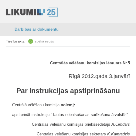
Darbības ar dokumentu
Tiesību akts:
spēkā esošs
Centrālās vēlēšanu komisijas lēmums Nr.5
Rīgā 2012.gada 3.janvārī
Par instrukcijas apstiprināšanu
Centrālā vēlēšanu komisija
nolemj:
apstiprināt instrukciju "Tautas nobalsošanas sarīkošana ārvalstīs".
Centrālās vēlēšanu komisijas priekšsēdētājs
A.Cimdars
Centrālās vēlēšanu komisijas sekretārs
K.Kamradzis