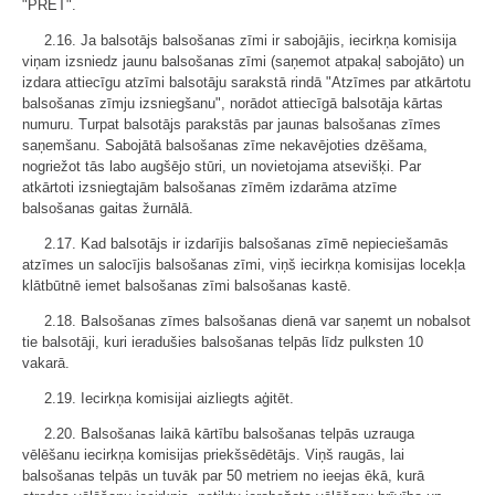
"PRET".
2.16. Ja balsotājs balsošanas zīmi ir sabojājis, iecirkņa komisija
viņam izsniedz jaunu balsošanas zīmi (saņemot atpakaļ sabojāto) un
izdara attiecīgu atzīmi balsotāju sarakstā rindā "Atzīmes par atkārtotu
balsošanas zīmju izsniegšanu", norādot attiecīgā balsotāja kārtas
numuru. Turpat balsotājs parakstās par jaunas balsošanas zīmes
saņemšanu. Sabojātā balsošanas zīme nekavējoties dzēšama,
nogriežot tās labo augšējo stūri, un novietojama atsevišķi. Par
atkārtoti izsniegtajām balsošanas zīmēm izdarāma atzīme
balsošanas gaitas žurnālā.
2.17. Kad balsotājs ir izdarījis balsošanas zīmē nepieciešamās
atzīmes un salocījis balsošanas zīmi, viņš iecirkņa komisijas locekļa
klātbūtnē iemet balsošanas zīmi balsošanas kastē.
2.18. Balsošanas zīmes balsošanas dienā var saņemt un nobalsot
tie balsotāji, kuri ieradušies balsošanas telpās līdz pulksten 10
vakarā.
2.19. Iecirkņa komisijai aizliegts aģitēt.
2.20. Balsošanas laikā kārtību balsošanas telpās uzrauga
vēlēšanu iecirkņa komisijas priekšsēdētājs. Viņš raugās, lai
balsošanas telpās un tuvāk par 50 metriem no ieejas ēkā, kurā