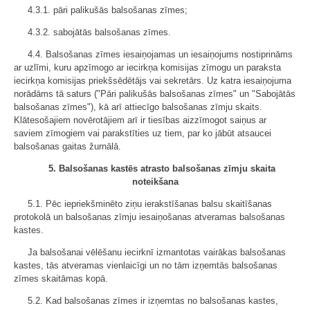
4.3.1. pāri palikušās balsošanas zīmes;
4.3.2. sabojātās balsošanas zīmes.
4.4. Balsošanas zīmes iesaiņojamas un iesaiņojums nostiprināms
ar uzlīmi, kuru apzīmogo ar iecirkņa komisijas zīmogu un paraksta
iecirkņa komisijas priekšsēdētājs vai sekretārs. Uz katra iesaiņojuma
norādāms tā saturs ("Pāri palikušās balsošanas zīmes" un "Sabojātās
balsošanas zīmes"), kā arī attiecīgo balsošanas zīmju skaits.
Klātesošajiem novērotājiem arī ir tiesības aizzīmogot saiņus ar
saviem zīmogiem vai parakstīties uz tiem, par ko jābūt atsaucei
balsošanas gaitas žurnālā.
5. Balsošanas kastēs atrasto balsošanas zīmju skaita
noteikšana
5.1. Pēc iepriekšminēto ziņu ierakstīšanas balsu skaitīšanas
protokolā un balsošanas zīmju iesaiņošanas atveramas balsošanas
kastes.
Ja balsošanai vēlēšanu iecirknī izmantotas vairākas balsošanas
kastes, tās atveramas vienlaicīgi un no tām izņemtās balsošanas
zīmes skaitāmas kopā.
5.2. Kad balsošanas zīmes ir izņemtas no balsošanas kastes,