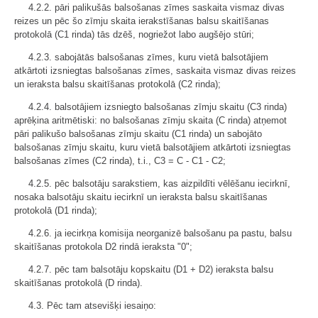
4.2.2. pāri palikušās balsošanas zīmes saskaita vismaz divas
reizes un pēc šo zīmju skaita ierakstīšanas balsu skaitīšanas
protokolā (C1 rinda) tās dzēš, nogriežot labo augšējo stūri;
4.2.3. sabojātās balsošanas zīmes, kuru vietā balsotājiem
atkārtoti izsniegtas balsošanas zīmes, saskaita vismaz divas reizes
un ieraksta balsu skaitīšanas protokolā (C2 rinda);
4.2.4. balsotājiem izsniegto balsošanas zīmju skaitu (C3 rinda)
aprēķina aritmētiski: no balsošanas zīmju skaita (C rinda) atņemot
pāri palikušo balsošanas zīmju skaitu (C1 rinda) un sabojāto
balsošanas zīmju skaitu, kuru vietā balsotājiem atkārtoti izsniegtas
balsošanas zīmes (C2 rinda), t.i., C3 = C - C1 - C2;
4.2.5. pēc balsotāju sarakstiem, kas aizpildīti vēlēšanu iecirknī,
nosaka balsotāju skaitu iecirknī un ieraksta balsu skaitīšanas
protokolā (D1 rinda);
4.2.6. ja iecirkņa komisija neorganizē balsošanu pa pastu, balsu
skaitīšanas protokola D2 rindā ieraksta "0";
4.2.7. pēc tam balsotāju kopskaitu (D1 + D2) ieraksta balsu
skaitīšanas protokolā (D rinda).
4.3. Pēc tam atsevišķi iesaiņo: