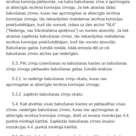
iecirkņa komisija pārliecinās, vai katra balsošanas zīme ir apzīmogota
ar attiecīgās iecirkņa komisijas zīmogu. Ja tiek atrastas tādas
balsošanas zīmes, kuras nav apzīmogotas ar attiecīgās iecirkņa
komisijas zīmogu, tās nekavējoties nododamas iecirkņa komisijas
priekšsēdētājam, kurš tās numurē, izdara uz tām atzīmi "NLA"
("Nederīga, nav līdzskaitāma aprēķinos") un novieto atsevišķi. Ja tiek
atrastas saplēstas balsošanas zīmes, tās nekavējoties nododamas
iecirkņa komisijas priekšsēdētājam, kurš tās novieto atsevišķi.
Balsošanas gaitas žurnālā norāda, kāda iemesla dēļ un cik
balsošanas zīmes atzītas par nederīgām.
5.3. Pēc zīmju izņemšanas no balsošanas kastes un balsošanas
zīmju zīmogu pārbaudes balsošanas gaitas žurnālā ieraksta::
5.3.1. to nederīgo balsošanas zīmju skaitu, kuras nav
apzīmogotas ar attiecīgās iecirkņa komisijas zīmogu;
5.3.2. saplēsto balsošanas zīmju skaitu.
5.4. Kad atvērtas visas balsošanas kastes un pārbaudītas visas
zīmes, nederīgās balsošanas zīmes, kuras nav apzīmogotas ar
attiecīgās iecirkņa komisijas zīmogu, dzēš un iesaiņo instrukcijas 4.4.
punktā minētajā kārtībā. Saplēstās balsošanas zīmes iesaiņo
instrukcijas 4.4. punktā minētajā kārtībā.