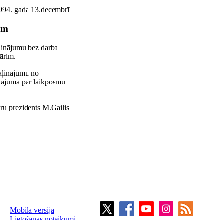
994. gada 13.decembrī
im
vaļinājumu bez darba
ārim.
vaļinājumu no
nājuma par laikposmu
ru prezidents M.Gailis
Mobilā versija
Lietošanas noteikumi