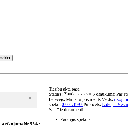
meklēt
Tiesību akta pase
Zaudējis spēku
Statuss:
Nosaukums:
Par at
Izdevējs:
Ministru prezidents
Veids:
rīkojum
spēku:
07.01.1997.
Publicēts:
Latvijas Vēstn
Saistītie dokumenti
Zaudējis spēku ar
ta rīkojums Nr.534-r