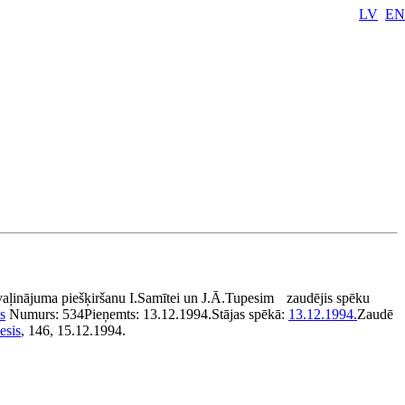
LV
EN
vaļinājuma piešķiršanu I.Samītei un J.Ā.Tupesim
zaudējis spēku
s
Numurs:
534
Pieņemts:
13.12.1994.
Stājas spēkā:
13.12.1994.
Zaudē
esis
, 146, 15.12.1994.