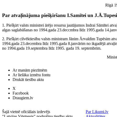
Rīgā 1
Par atvaļinājuma piešķiršanu I.Samītei un J.Ā.Tupes
1. Piešķirt valsts ministrei ārējo resursu jautājumos Indrai Sāmītei at
algas saglabāšanas no 1994.gada 23.deccmbra līdz 1995.gada 14.janv
2. Piešķirt cilvēktiesību valsts ministram Jānim Ārvaldim Tupēsim at
1994.gada 23.decembra līdz 1995.gada 8.janvārim no ikgadējā atvaļi
no 1994.gada 19.septembra līdz 1995. gada 19. septembrim.
Minist
Ar manām piezīmēm
Ar lielāka izmēra fontu
Drukāt tiesību aktu
X
Facebook
Draugiem.lv
Šajā vietnē oficiālais izdevējs
Par Likumi.lv
"Latvijas Vēstnesis" nodrošina tiesību aktu
Aktualitātes