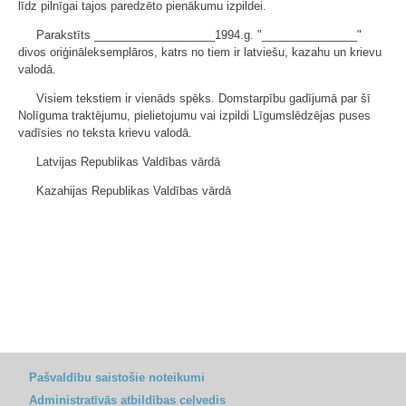
līdz pilnīgai tajos paredzēto pienākumu izpildei.
Parakstīts ___________________1994.g. "_______________"
divos oriģināleksemplāros, katrs no tiem ir latviešu, kazahu un krievu
valodā.
Visiem tekstiem ir vienāds spēks. Domstarpību gadījumā par šī
Nolīguma traktējumu, pielietojumu vai izpildi Līgumslēdzējas puses
vadīsies no teksta krievu valodā.
Latvijas Republikas Valdības vārdā
Kazahijas Republikas Valdības vārdā
Pašvaldību saistošie noteikumi
Administratīvās atbildības ceļvedis