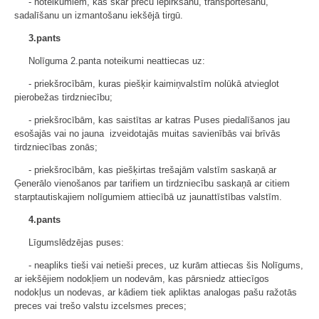
- noteikumiem, kas skar preču iepirkšanu, transportēšanu,
sadalīšanu un izmantošanu iekšējā tirgū.
3.pants
Nolīguma 2.panta noteikumi neattiecas uz:
- priekšrocībām, kuras piešķir kaimiņvalstīm nolūkā atvieglot
pierobežas tirdzniecību;
- priekšrocībām, kas saistītas ar katras Puses piedalīšanos jau
esošajās vai no jauna izveidotajās muitas savienībās vai brīvās
tirdzniecības zonās;
- priekšrocībām, kas piešķirtas trešajām valstīm saskaņā ar
Ģenerālo vienošanos par tarifiem un tirdzniecību saskaņā ar citiem
starptautiskajiem nolīgumiem attiecībā uz jaunattīstības valstīm.
4.pants
Līgumslēdzējas puses:
- neapliks tieši vai netieši preces, uz kurām attiecas šis Nolīgums,
ar iekšējiem nodokļiem un nodevām, kas pārsniedz attiecīgos
nodokļus un nodevas, ar kādiem tiek apliktas analogas pašu ražotās
preces vai trešo valstu izcelsmes preces;