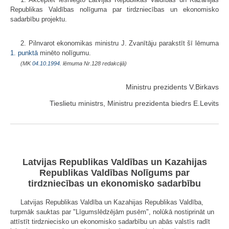
Republikas Valdības nolīguma par tirdzniecības un ekonomisko
sadarbību projektu.
2. Pilnvarot ekonomikas ministru J. Zvanītāju parakstīt šī lēmuma
1. punktā
minēto nolīgumu.
(MK
04.10.1994.
lēmuma Nr.128 redakcijā)
Ministru prezidents V.Birkavs
Tieslietu ministrs, Ministru prezidenta biedrs E.Levits
Latvijas Republikas Valdības un Kazahijas
Republikas Valdības Nolīgums par
tirdzniecības un ekonomisko sadarbību
Latvijas Republikas Valdība un Kazahijas Republikas Valdība,
turpmāk sauktas par "Līgumslēdzējām pusēm", nolūkā nostiprināt un
attīstīt tirdzniecisko un ekonomisko sadarbību un abās valstīs radīt