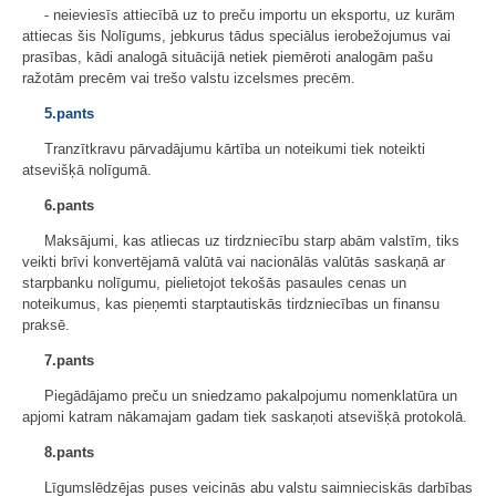
- neieviesīs attiecībā uz to preču importu un eksportu, uz kurām
attiecas šis Nolīgums, jebkurus tādus speciālus ierobežojumus vai
prasības, kādi analogā situācijā netiek piemēroti analogām pašu
ražotām precēm vai trešo valstu izcelsmes precēm.
5.pants
Tranzītkravu pārvadājumu kārtība un noteikumi tiek noteikti
atsevišķā nolīgumā.
6.pants
Maksājumi, kas atliecas uz tirdzniecību starp abām valstīm, tiks
veikti brīvi konvertējamā valūtā vai nacionālās valūtās saskaņā ar
starpbanku nolīgumu, pielietojot tekošās pasaules cenas un
noteikumus, kas pieņemti starptautiskās tirdzniecības un finansu
praksē.
7.pants
Piegādājamo preču un sniedzamo pakalpojumu nomenklatūra un
apjomi katram nākamajam gadam tiek saskaņoti atsevišķā protokolā.
8.pants
Līgumslēdzējas puses veicinās abu valstu saimnieciskās darbības