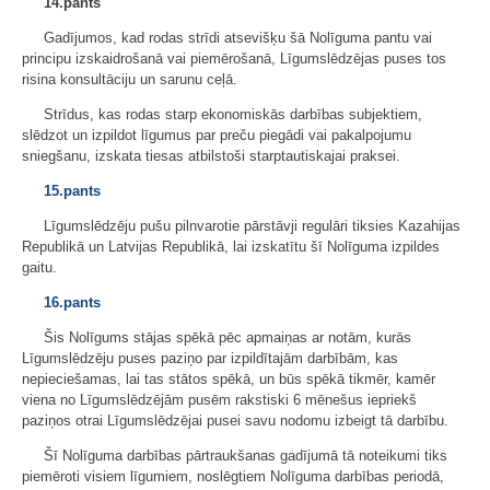
14.pants
Gadījumos, kad rodas strīdi atsevišķu šā Nolīguma pantu vai
principu izskaidrošanā vai piemērošanā, Līgumslēdzējas puses tos
risina konsultāciju un sarunu ceļā.
Strīdus, kas rodas starp ekonomiskās darbības subjektiem,
slēdzot un izpildot līgumus par preču piegādi vai pakalpojumu
sniegšanu, izskata tiesas atbilstoši starptautiskajai praksei.
15.pants
Līgumslēdzēju pušu pilnvarotie pārstāvji regulāri tiksies Kazahijas
Republikā un Latvijas Republikā, lai izskatītu šī Nolīguma izpildes
gaitu.
16.pants
Šis Nolīgums stājas spēkā pēc apmaiņas ar notām, kurās
Līgumslēdzēju puses paziņo par izpildītajām darbībām, kas
nepieciešamas, lai tas stātos spēkā, un būs spēkā tikmēr, kamēr
viena no Līgumslēdzējām pusēm rakstiski 6 mēnešus iepriekš
paziņos otrai Līgumslēdzējai pusei savu nodomu izbeigt tā darbību.
Šī Nolīguma darbības pārtraukšanas gadījumā tā noteikumi tiks
piemēroti visiem līgumiem, noslēgtiem Nolīguma darbības periodā,