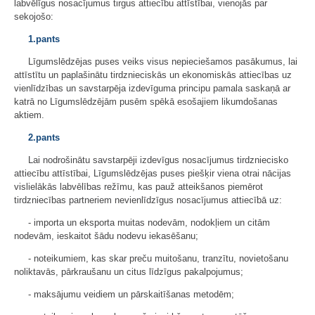
labvēlīgus nosacījumus tirgus attiecību attīstībai, vienojās par
sekojošo:
1.pants
Līgumslēdzējas puses veiks visus nepieciešamos pasākumus, lai
attīstītu un paplašinātu tirdznieciskās un ekonomiskās attiecības uz
vienlīdzības un savstarpēja izdevīguma principu pamala saskaņā ar
katrā no Līgumslēdzējām pusēm spēkā esošajiem likumdošanas
aktiem.
2.pants
Lai nodrošinātu savstarpēji izdevīgus nosacījumus tirdzniecisko
attiecību attīstībai, Līgumslēdzējas puses piešķir viena otrai nācijas
vislielākās labvēlības režīmu, kas pauž atteikšanos piemērot
tirdzniecības partneriem nevienlīdzīgus nosacījumus attiecībā uz:
- importa un eksporta muitas nodevām, nodokļiem un citām
nodevām, ieskaitot šādu nodevu iekasēšanu;
- noteikumiem, kas skar preču muitošanu, tranzītu, novietošanu
noliktavās, pārkraušanu un citus līdzīgus pakalpojumus;
- maksājumu veidiem un pārskaitīšanas metodēm;