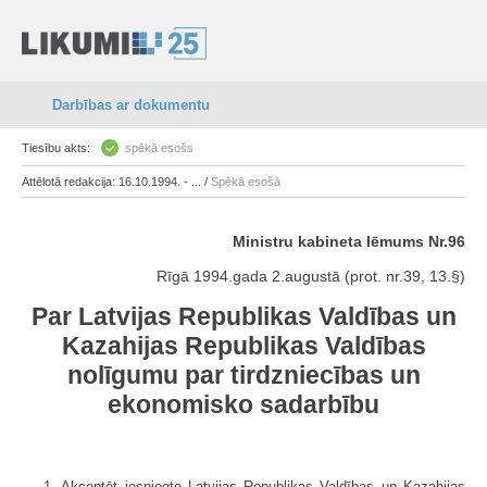
Darbības ar dokumentu
Tiesību akts:
spēkā esošs
Attēlotā redakcija: 16.10.1994. - ... /
Spēkā esošā
Ministru kabineta lēmums Nr.96
Rīgā 1994.gada 2.augustā (prot. nr.39, 13.§)
Par Latvijas Republikas Valdības un
Kazahijas Republikas Valdības
nolīgumu par tirdzniecības un
ekonomisko sadarbību
1. Akceptēt iesniegto Latvijas Republikas Valdības un Kazahijas