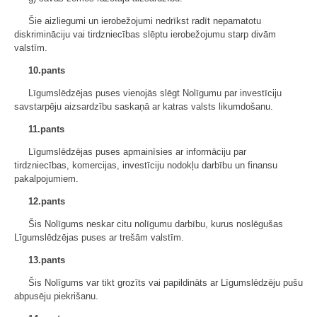
Šie aizliegumi un ierobežojumi nedrīkst radīt nepamatotu
diskrimināciju vai tirdzniecības slēptu ierobežojumu starp divām
valstīm.
10.pants
Līgumslēdzējas puses vienojās slēgt Nolīgumu par investīciju
savstarpēju aizsardzību saskaņā ar katras valsts likumdošanu.
11.pants
Līgumslēdzējas puses apmainīsies ar informāciju par
tirdzniecības, komercijas, investīciju nodokļu darbību un finansu
pakalpojumiem.
12.pants
Šis Nolīgums neskar citu nolīgumu darbību, kurus noslēgušas
Līgumslēdzējas puses ar trešām valstīm.
13.pants
Šis Nolīgums var tikt grozīts vai papildināts ar Līgumslēdzēju pušu
abpusēju piekrišanu.