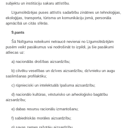
subjektu un institūciju sakaru attīstību.
Līgumslēdzējas puses attīstīs sadarbību zinātnes un tehnoloģijas,
ekoloģijas, transporta, tūrisma un komunikāciju jomā, personāla
apmācībā un citās sfērās.
9.pants
Šā Nolīguma noteikumi netraucē nevienai no Līgumslēdzējām
pusēm veikt pasākumus vai nodrošināt to izpildi, ja šie pasākumi
atliecas uz:
a) nacionālās drošības aizsardzību;
b) cilvēku veselības un dzīves aizsardzību, dzīvnieku un augu
saslimšanas profilaktiku;
c) rūpnieciski un intelektuālā īpašuma aizsardzību;
d) nacionālo kultūras, vēsturisko un arheoloģisko bagātību
aizsardzību;
e) dabas resursu racionālu izmantošanu;
f) sabiedriskās morāles aizsardzību;
g) savas zemes ražotāju aizsardzību.