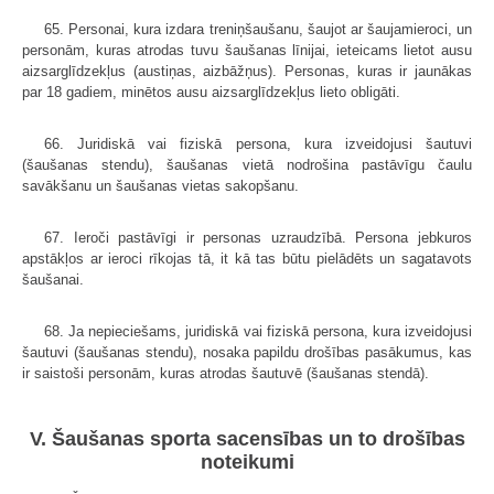
65. Personai, kura izdara treniņšaušanu, šaujot ar šaujamieroci, un
personām, kuras atrodas tuvu šaušanas līnijai, ieteicams lietot ausu
aizsarglīdzekļus (austiņas, aizbāžņus). Personas, kuras ir jaunākas
par 18 gadiem, minētos ausu aizsarglīdzekļus lieto obligāti.
66. Juridiskā vai fiziskā persona, kura izveidojusi šautuvi
(šaušanas stendu), šaušanas vietā nodrošina pastāvīgu čaulu
savākšanu un šaušanas vietas sakopšanu.
67. Ieroči pastāvīgi ir personas uzraudzībā. Persona jebkuros
apstākļos ar ieroci rīkojas tā, it kā tas būtu pielādēts un sagatavots
šaušanai.
68. Ja nepieciešams, juridiskā vai fiziskā persona, kura izveidojusi
šautuvi (šaušanas stendu), nosaka papildu drošības pasākumus, kas
ir saistoši personām, kuras atrodas šautuvē (šaušanas stendā).
V. Šaušanas sporta sacensības un to drošības
noteikumi