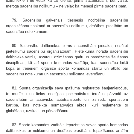
dalībniekiem ne vēlāk kā 10 dienas pirms sacensībām, bet valsts
mēroga sacensību nolikumu – ne vēlāk kā mēnesi pirms sacensībām.
79. Sacensību galvenais tiesnesis nodrošina sacensību
organizēšanu saskaņā ar sacensību nolikumu, drošības prasībām un
sacensību noteikumiem.
80. Sacensību dalībniekus pirms sacensībām piesaka, nosūtot
pieteikumu sacensību organizatoram. Pieteikumā norāda sacensību
dalībnieka vārdu, uzvārdu, dzimšanas gadu un paredzētās šaušanas
disciplīnas, kā arī sporta komandas vadītāju, kas sacensību laikā
kopā ar treneriem organizē sporta komandas startu un atbild par
sacensību noteikumu un sacensību nolikuma ievērošanu.
81. Sporta organizācija savā īpašumā reģistrētos šaujamieročus,
to munīciju un lielas enerģijas pneimatiskos ieročus pārvadā uz
sacensībām ar atsevišķu autotransportu un izsniedz sportistiem
kārtībā, kas noteikta normatīvajos aktos, kuri reglamentē to
glabāšanu, uzskaiti un pārvadāšanu.
82. Sporta komandas vadītājs iepazīstina savas sporta komandas
dalībniekus ar nolikumu un drošības prasībām. Iepazīšanos ar šīm