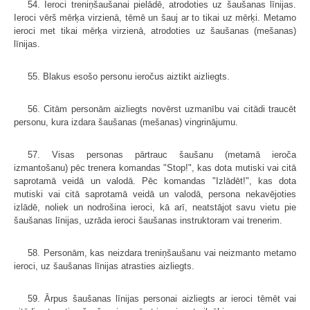
54. Ieroci treniņšaušanai pielādē, atrodoties uz šaušanas līnijas.
Ieroci vērš mērķa virzienā, tēmē un šauj ar to tikai uz mērķi. Metamo
ieroci met tikai mērķa virzienā, atrodoties uz šaušanas (mešanas)
līnijas.
55. Blakus esošo personu ieročus aiztikt aizliegts.
56. Citām personām aizliegts novērst uzmanību vai citādi traucēt
personu, kura izdara šaušanas (mešanas) vingrinājumu.
57. Visas personas pārtrauc šaušanu (metamā ieroča
izmantošanu) pēc trenera komandas "Stop!", kas dota mutiski vai citā
saprotamā veidā un valodā. Pēc komandas "Izlādēt!", kas dota
mutiski vai citā saprotamā veidā un valodā, persona nekavējoties
izlādē, noliek un nodrošina ieroci, kā arī, neatstājot savu vietu pie
šaušanas līnijas, uzrāda ieroci šaušanas instruktoram vai trenerim.
58. Personām, kas neizdara treniņšaušanu vai neizmanto metamo
ieroci, uz šaušanas līnijas atrasties aizliegts.
59. Ārpus šaušanas līnijas personai aizliegts ar ieroci tēmēt vai