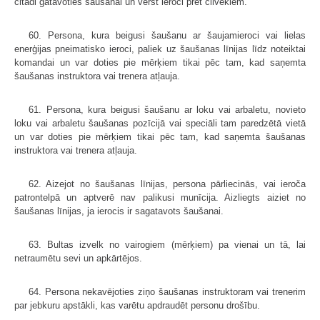
citādi gatavoties šaušanai un vērst ieroci pret cilvēkiem.
60. Persona, kura beigusi šaušanu ar šaujamieroci vai lielas
enerģijas pneimatisko ieroci, paliek uz šaušanas līnijas līdz noteiktai
komandai un var doties pie mērķiem tikai pēc tam, kad saņemta
šaušanas instruktora vai trenera atļauja.
61. Persona, kura beigusi šaušanu ar loku vai arbaletu, novieto
loku vai arbaletu šaušanas pozīcijā vai speciāli tam paredzētā vietā
un var doties pie mērķiem tikai pēc tam, kad saņemta šaušanas
instruktora vai trenera atļauja.
62. Aizejot no šaušanas līnijas, persona pārliecinās, vai ieroča
patrontelpā un aptverē nav palikusi munīcija. Aizliegts aiziet no
šaušanas līnijas, ja ierocis ir sagatavots šaušanai.
63. Bultas izvelk no vairogiem (mērķiem) pa vienai un tā, lai
netraumētu sevi un apkārtējos.
64. Persona nekavējoties ziņo šaušanas instruktoram vai trenerim
par jebkuru apstākli, kas varētu apdraudēt personu drošību.