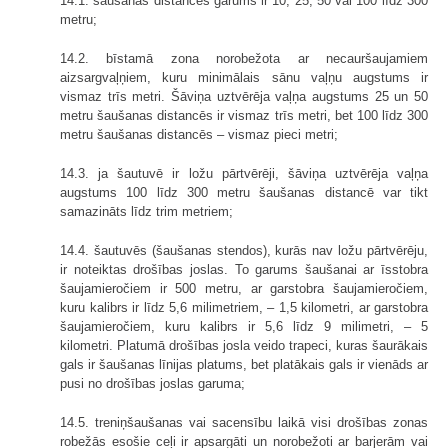
14.1. šaušanas distances garums ir 10, 25, 50 vai 100 līdz 300
metru;
14.2. bīstamā zona norobežota ar necauršaujamiem
aizsargvaļņiem, kuru minimālais sānu vaļņu augstums ir
vismaz trīs metri. Šāviņa uztvērēja vaļņa augstums 25 un 50
metru šaušanas distancēs ir vismaz trīs metri, bet 100 līdz 300
metru šaušanas distancēs – vismaz pieci metri;
14.3. ja šautuvē ir ložu pārtvērēji, šāviņa uztvērēja vaļņa
augstums 100 līdz 300 metru šaušanas distancē var tikt
samazināts līdz trim metriem;
14.4. šautuvēs (šaušanas stendos), kurās nav ložu pārtvērēju,
ir noteiktas drošības joslas. To garums šaušanai ar īsstobra
šaujamieročiem ir 500 metru, ar garstobra šaujamieročiem,
kuru kalibrs ir līdz 5,6 milimetriem, – 1,5 kilometri, ar garstobra
šaujamieročiem, kuru kalibrs ir 5,6 līdz 9 milimetri, – 5
kilometri. Platumā drošības josla veido trapeci, kuras šaurākais
gals ir šaušanas līnijas platums, bet platākais gals ir vienāds ar
pusi no drošības joslas garuma;
14.5. treniņšaušanas vai sacensību laikā visi drošības zonas
robežās esošie ceļi ir apsargāti un norobežoti ar barjerām vai