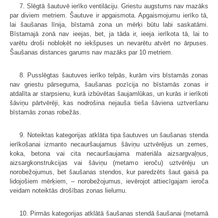
7. Slēgtā šautuvē ierīko ventilāciju. Griestu augstums nav mazāks
par diviem metriem. Šautuve ir apgaismota. Apgaismojumu ierīko tā,
lai šaušanas līnija, bīstamā zona un mērķi būtu labi saskatāmi.
Bīstamajā zonā nav ieejas, bet, ja tāda ir, ieeja ierīkota tā, lai to
varētu droši nobloķēt no iekšpuses un nevarētu atvērt no ārpuses.
Šaušanas distances garums nav mazāks par 10 metriem.
8. Pusslēgtas šautuves ierīko telpās, kurām virs bīstamās zonas
nav griestu pārseguma, šaušanas pozīcija no bīstamās zonas ir
atdalīta ar starpsienu, kurā izbūvētas šaujamlūkas, un kurās ir ierīkoti
šāviņu pārtvērēji, kas nodrošina nejauša tieša šāviena uztveršanu
bīstamās zonas robežās.
9. Noteiktas kategorijas atklāta tipa šautuves un šaušanas stenda
ierīkošanai izmanto necauršaujamus šāviņu uztvērējus un zemes,
koka, betona vai cita necauršaujama materiāla aizsargvaļņus,
aizsargkonstrukcijas vai šāviņu (metamo ieroču) uztvērēju un
norobežojumus, bet šaušanas stendos, kur paredzēts šaut gaisā pa
lidojošiem mērķiem, – norobežojumus, ievērojot attiecīgajam ieroča
veidam noteiktās drošības zonas lielumu.
10. Pirmās kategorijas atklātā šaušanas stendā šaušanai (metamā