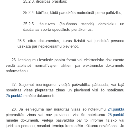
25.2.3. drošības prasības;
25.2.4. kārtību, kādā paredzēts nodrošināt pirmo palīdzību;
25.2.5. šautuves (šaušanas stenda) darbinieku un
šaušanas sporta speciālistu pienākumus;
25.3. citus dokumentus, kurus fiziskā vai juridiskā persona
uzskata par nepieciešamu pievienot.
26. Iesniegumu iesniedz papīra formā vai elektroniska dokumenta
veidā atbilstoši normatīvajiem aktiem par elektronisko dokumentu
noformēšanu.
27. Saņemot iesniegumu, vietējā pašvaldība pārbauda, vai tajā
norādītas visas pieprasītās ziņas un pievienoti visi šo noteikumu
25.punktā
minētie dokumenti.
28. Ja iesniegumā nav norādītas visas šo noteikumu
24.punktā
pieprasītās ziņas vai nav pievienoti visi šo noteikumu
25.punktā
minētie dokumenti, vietējā pašvaldība par to informē fizisko vai
juridisko personu, nosakot termiņu konstatēto trūkumu novēršanai. Ja