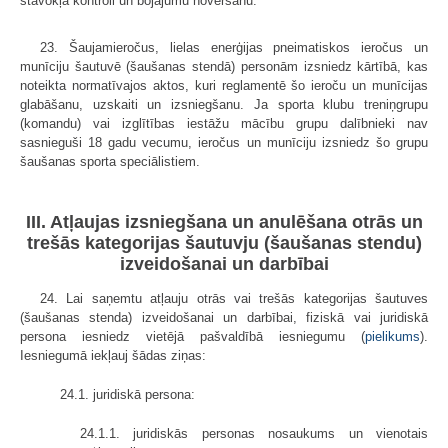
stāvokļa kontroli un bojājumu novēršanu.
23. Šaujamieročus, lielas enerģijas pneimatiskos ieročus un
munīciju šautuvē (šaušanas stendā) personām izsniedz kārtībā, kas
noteikta normatīvajos aktos, kuri reglamentē šo ieroču un munīcijas
glabāšanu, uzskaiti un izsniegšanu. Ja sporta klubu treniņgrupu
(komandu) vai izglītības iestāžu mācību grupu dalībnieki nav
sasnieguši 18 gadu vecumu, ieročus un munīciju izsniedz šo grupu
šaušanas sporta speciālistiem.
III. Atļaujas izsniegšana un anulēšana otrās un
trešās kategorijas šautuvju (šaušanas stendu)
izveidošanai un darbībai
24. Lai saņemtu atļauju otrās vai trešās kategorijas šautuves
(šaušanas stenda) izveidošanai un darbībai, fiziskā vai juridiskā
persona iesniedz vietējā pašvaldībā iesniegumu (
pielikums
).
Iesniegumā iekļauj šādas ziņas:
24.1. juridiskā persona:
24.1.1. juridiskās personas nosaukums un vienotais