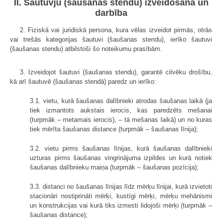
II. Šautuvju (šaušanas stendu) izveidošana un
darbība
2. Fiziskā vai juridiskā persona, kura vēlas izveidot pirmās, otrās
vai trešās kategorijas šautuvi (šaušanas stendu), ierīko šautuvi
(šaušanas stendu) atbilstoši šo noteikumu prasībām.
3. Izveidojot šautuvi (šaušanas stendu), garantē cilvēku drošību,
kā arī šautuvē (šaušanas stendā) paredz un ierīko:
3.1. vietu, kurā šaušanas dalībnieki atrodas šaušanas laikā (ja
tiek izmantots aukstais ierocis, kas paredzēts mešanai
(turpmāk – metamais ierocis), – tā mešanas laikā) un no kuras
tiek mērīta šaušanas distance (turpmāk – šaušanas līnija);
3.2. vietu pirms šaušanas līnijas, kurā šaušanas dalībnieki
uzturas pirms šaušanas vingrinājuma izpildes un kurā notiek
šaušanas dalībnieku maiņa (turpmāk – šaušanas pozīcija);
3.3. distanci no šaušanas līnijas līdz mērķu līnijai, kurā izvietoti
stacionāri nostiprināti mērķi, kustīgi mērķi, mērķu mehānismi
un konstrukcijas vai kurā tiks izmesti lidojoši mērķi (turpmāk –
šaušanas distance);