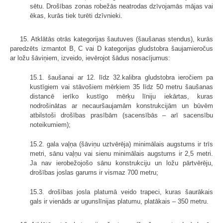
sētu. Drošības zonas robežās neatrodas dzīvojamās mājas vai
ēkas, kurās tiek turēti dzīvnieki.
15. Atklātās otrās kategorijas šautuves (šaušanas stendus), kurās
paredzēts izmantot B, C vai D kategorijas gludstobra šaujamieročus
ar ložu šāviņiem, izveido, ievērojot šādus nosacījumus:
15.1. šaušanai ar 12. līdz 32.kalibra gludstobra ieročiem pa
kustīgiem vai stāvošiem mērķiem 35 līdz 50 metru šaušanas
distancē ierīko kustīgo mērķu līniju iekārtas, kuras
nodrošinātas ar necauršaujamām konstrukcijām un būvēm
atbilstoši drošības prasībām (sacensībās – arī sacensību
noteikumiem);
15.2. gala vaļņa (šāviņu uztvērēja) minimālais augstums ir trīs
metri, sānu vaļņu vai sienu minimālais augstums ir 2,5 metri.
Ja nav ierobežojošo sānu konstrukciju un ložu pārtvērēju,
drošības joslas garums ir vismaz 700 metru;
15.3. drošības josla platumā veido trapeci, kuras šaurākais
gals ir vienāds ar ugunslīnijas platumu, platākais – 350 metru.