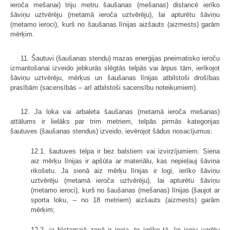
ieroča mešanai) triju metru šaušanas (mešanas) distancē ierīko
šāviņu uztvērēju (metamā ieroča uztvērēju), lai apturētu šāviņu
(metamo ieroci), kurš no šaušanas līnijas aizšauts (aizmests) garām
mērķim.
11. Šautuvi (šaušanas stendu) mazas enerģijas pneimatisko ieroču
izmantošanai izveido jebkurās slēgtās telpās vai ārpus tām, ierīkojot
šāviņu uztvērēju, mērķus un šaušanas līnijas atbilstoši drošības
prasībām (sacensībās – arī atbilstoši sacensību noteikumiem).
12. Ja loka vai arbaleta šaušanas (metamā ieroča mešanas)
attālums ir lielāks par trim metriem, telpās pirmās kategorijas
šautuves (šaušanas stendus) izveido, ievērojot šādus nosacījumus:
12.1. šautuves telpa ir bez balstiem vai izvirzījumiem. Siena
aiz mērķu līnijas ir apšūta ar materiālu, kas nepieļauj šāviņa
rikošetu. Ja sienā aiz mērķu līnijas ir logi, ierīko šāviņu
uztvērēju (metamā ieroča uztvērēju), lai apturētu šāviņu
(metamo ieroci), kurš no šaušanas (mešanas) līnijas (šaujot ar
sporta loku, – no 18 metriem) aizšauts (aizmests) garām
mērķim;
12.2. ja bīstamajā zonā ir ieeja, to ierīko tā, lai ieeju varētu