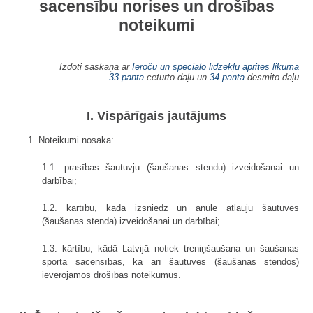
sacensību norises un drošības
noteikumi
Izdoti saskaņā ar
Ieroču un speciālo līdzekļu aprites likuma
33.panta
ceturto daļu un
34.panta
desmito daļu
I. Vispārīgais jautājums
1. Noteikumi nosaka:
1.1. prasības šautuvju (šaušanas stendu) izveidošanai un
darbībai;
1.2. kārtību, kādā izsniedz un anulē atļauju šautuves
(šaušanas stenda) izveidošanai un darbībai;
1.3. kārtību, kādā Latvijā notiek treniņšaušana un šaušanas
sporta sacensības, kā arī šautuvēs (šaušanas stendos)
ievērojamos drošības noteikumus.