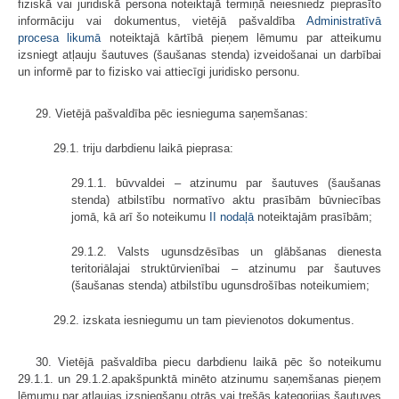
fiziskā vai juridiskā persona noteiktajā termiņā neiesniedz pieprasīto
informāciju vai dokumentus, vietējā pašvaldība
Administratīvā
procesa likumā
noteiktajā kārtībā pieņem lēmumu par atteikumu
izsniegt atļauju šautuves (šaušanas stenda) izveidošanai un darbībai
un informē par to fizisko vai attiecīgi juridisko personu.
29. Vietējā pašvaldība pēc iesnieguma saņemšanas:
29.1. triju darbdienu laikā pieprasa:
29.1.1. būvvaldei – atzinumu par šautuves (šaušanas
stenda) atbilstību normatīvo aktu prasībām būvniecības
jomā, kā arī šo noteikumu
II nodaļā
noteiktajām prasībām;
29.1.2. Valsts ugunsdzēsības un glābšanas dienesta
teritoriālajai struktūrvienībai – atzinumu par šautuves
(šaušanas stenda) atbilstību ugunsdrošības noteikumiem;
29.2. izskata iesniegumu un tam pievienotos dokumentus.
30. Vietējā pašvaldība piecu darbdienu laikā pēc šo noteikumu
29.1.1. un 29.1.2.apakšpunktā minēto atzinumu saņemšanas pieņem
lēmumu par atļaujas izsniegšanu otrās vai trešās kategorijas šautuves