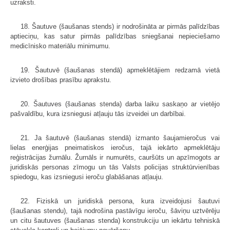
uzraksti.
18. Šautuve (šaušanas stends) ir nodrošināta ar pirmās palīdzības
aptieciņu, kas satur pirmās palīdzības sniegšanai nepieciešamo
medicīnisko materiālu minimumu.
19. Šautuvē (šaušanas stendā) apmeklētājiem redzamā vietā
izvieto drošības prasību aprakstu.
20. Šautuves (šaušanas stenda) darba laiku saskaņo ar vietējo
pašvaldību, kura izsniegusi atļauju tās izveidei un darbībai.
21. Ja šautuvē (šaušanas stendā) izmanto šaujamieročus vai
lielas enerģijas pneimatiskos ieročus, tajā iekārto apmeklētāju
reģistrācijas žurnālu. Žurnāls ir numurēts, cauršūts un apzīmogots ar
juridiskās personas zīmogu un tās Valsts policijas struktūrvienības
spiedogu, kas izsniegusi ieroču glabāšanas atļauju.
22. Fiziskā un juridiskā persona, kura izveidojusi šautuvi
(šaušanas stendu), tajā nodrošina pastāvīgu ieroču, šāviņu uztvērēju
un citu šautuves (šaušanas stenda) konstrukciju un iekārtu tehniskā