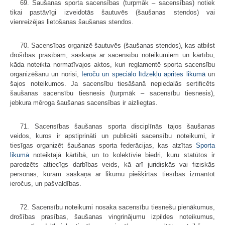
69. Šaušanas sporta sacensības (turpmāk – sacensības) notiek
tikai pastāvīgi izveidotās šautuvēs (šaušanas stendos) vai
vienreizējas lietošanas šaušanas stendos.
70. Sacensības organizē šautuvēs (šaušanas stendos), kas atbilst
drošības prasībām, saskaņā ar sacensību noteikumiem un kārtību,
kāda noteikta normatīvajos aktos, kuri reglamentē sporta sacensību
organizēšanu un norisi,
Ieroču un speciālo līdzekļu aprites likumā
un
šajos noteikumos. Ja sacensību tiesāšanā nepiedalās sertificēts
šaušanas sacensību tiesnesis (turpmāk – sacensību tiesnesis),
jebkura mēroga šaušanas sacensības ir aizliegtas.
71. Sacensības šaušanas sporta disciplīnās tajos šaušanas
veidos, kuros ir apstiprināti un publicēti sacensību noteikumi, ir
tiesīgas organizēt šaušanas sporta federācijas, kas atzītas
Sporta
likumā
noteiktajā kārtībā, un to kolektīvie biedri, kuru statūtos ir
paredzēts attiecīgs darbības veids, kā arī juridiskās vai fiziskās
personas, kurām saskaņā ar likumu piešķirtas tiesības izmantot
ieročus, un pašvaldības.
72. Sacensību noteikumi nosaka sacensību tiesnešu pienākumus,
drošības prasības, šaušanas vingrinājumu izpildes noteikumus,