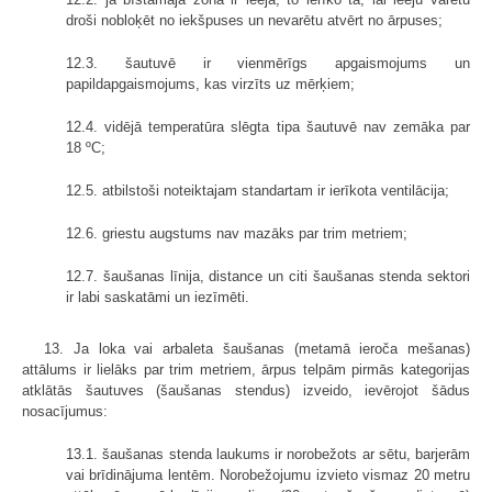
droši nobloķēt no iekšpuses un nevarētu atvērt no ārpuses;
12.3. šautuvē ir vienmērīgs apgaismojums un
papildapgaismojums, kas virzīts uz mērķiem;
12.4. vidējā temperatūra slēgta tipa šautuvē nav zemāka par
18 ºC;
12.5. atbilstoši noteiktajam standartam ir ierīkota ventilācija;
12.6. griestu augstums nav mazāks par trim metriem;
12.7. šaušanas līnija, distance un citi šaušanas stenda sektori
ir labi saskatāmi un iezīmēti.
13. Ja loka vai arbaleta šaušanas (metamā ieroča mešanas)
attālums ir lielāks par trim metriem, ārpus telpām pirmās kategorijas
atklātās šautuves (šaušanas stendus) izveido, ievērojot šādus
nosacījumus:
13.1. šaušanas stenda laukums ir norobežots ar sētu, barjerām
vai brīdinājuma lentēm. Norobežojumu izvieto vismaz 20 metru