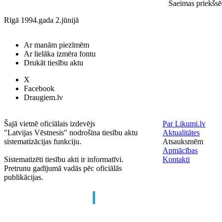
Saeimas priekšs
Rīgā 1994.gada 2.jūnijā
Ar manām piezīmēm
Ar lielāka izmēra fontu
Drukāt tiesību aktu
X
Facebook
Draugiem.lv
Šajā vietnē oficiālais izdevējs
Par Likumi.lv
"Latvijas Vēstnesis" nodrošina tiesību aktu
Aktualitātes
sistematizācijas funkciju.
Atsauksmēm
Apmācības
Sistematizēti tiesību akti ir informatīvi.
Kontakti
Pretrunu gadījumā vadās pēc oficiālās
publikācijas.