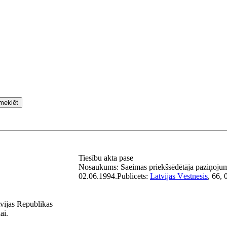
meklēt
Tiesību akta pase
Nosaukums:
Saeimas priekšsēdētāja paziņoju
02.06.1994.
Publicēts:
Latvijas Vēstnesis
, 66,
tvijas Republikas
ai.