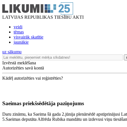
LATVIJAS REPUBLIKAS TIESĪBU AKTI
veidi
tēmas
visvairāk skatītie
jaunākie
uz sākumu
Izvērstā meklēšana
Autorizēties savā kontā
Kādēļ autorizēties vai reģistrēties?
Saeimas priekšsēdētāja paziņojums
Daru zināmu, ka Saeima šā gada 2.jūnija plenārsēdē apstiprinājusi La
5.Saeimas deputāta Alfrēda Rubika mandātu un izdevusi viņu tiesāšan