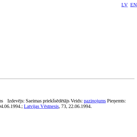
LV
EN
ms
Izdevējs:
Saeimas priekšsēdētājs
Veids:
paziņojums
Pieņemts:
 04.06.1994.;
Latvijas Vēstnesis
, 73, 22.06.1994.