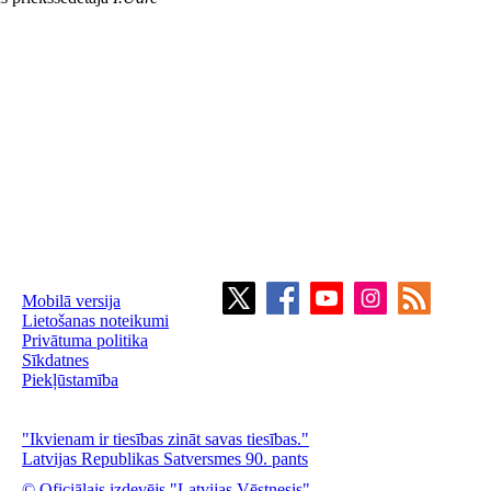
Mobilā versija
Lietošanas noteikumi
Privātuma politika
Sīkdatnes
Piekļūstamība
"Ikvienam ir tiesības zināt savas tiesības."
Latvijas Republikas Satversmes 90. pants
© Oficiālais izdevējs "Latvijas Vēstnesis"