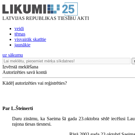
LATVIJAS REPUBLIKAS TIESĪBU AKTI
veidi
tēmas
visvairāk skatītie
jaunākie
uz sākumu
Izvērstā meklēšana
Autorizēties savā kontā
Kādēļ autorizēties vai reģistrēties?
Par L.Šteinerti
Daru zināmu, ka Saeima šā gada 23.oktobra sēdē iecēlusi Lau
rajona tiesas tiesnesi.
Rīgā 2003.gada 23.oktobrī Saeima