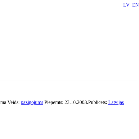
LV
EN
ima
Veids:
paziņojums
Pieņemts:
23.10.2003.
Publicēts:
Latvijas