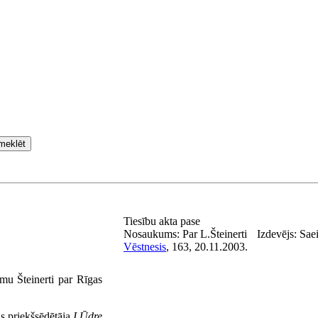
meklēt
Tiesību akta pase
Nosaukums:
Par L.Šteinerti
Izdevējs:
Sae
Vēstnesis
, 163, 20.11.2003.
mu Šteinerti par Rīgas
s priekšsēdētāja
I.Ūdre