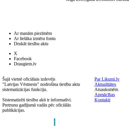
Ar manām piezīmēm
Ar lielāka izmēra fontu
Drukāt tiesību aktu
X
Facebook
Draugiem.lv
Šajā vietnē oficiālais izdevējs
Par Likumi.lv
"Latvijas Vēstnesis" nodrošina tiesību aktu
Aktualitātes
sistematizācijas funkciju.
Atsauksmēm
Apmācības
Sistematizēti tiesību akti ir informatīvi.
Kontakti
Pretrunu gadījumā vadās pēc oficiālās
publikācijas.