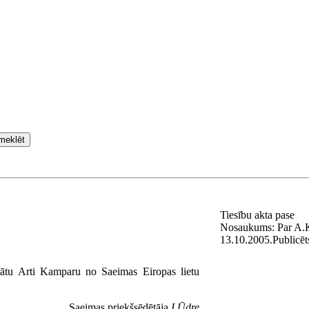
meklēt
Tiesību akta pase
Nosaukums:
Par A.
13.10.2005.
Publicēt
ātu Arti Kamparu no Saeimas Eiropas lietu
Saeimas priekšsēdētāja
I.Ūdre