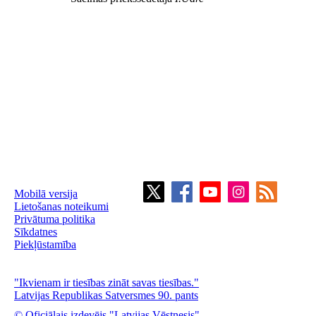
Mobilā versija
Lietošanas noteikumi
Privātuma politika
Sīkdatnes
Piekļūstamība
"Ikvienam ir tiesības zināt savas tiesības."
Latvijas Republikas Satversmes 90. pants
© Oficiālais izdevējs "Latvijas Vēstnesis"