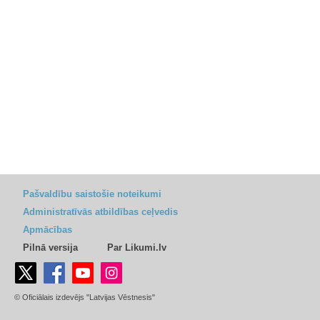
Pašvaldību saistošie noteikumi
Administratīvās atbildības ceļvedis
Apmācības
Pilnā versija
Par Likumi.lv
© Oficiālais izdevējs "Latvijas Vēstnesis"