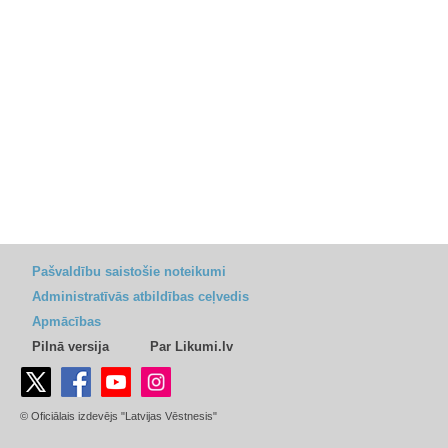
Pašvaldību saistošie noteikumi
Administratīvās atbildības ceļvedis
Apmācības
Pilnā versija
Par Likumi.lv
© Oficiālais izdevējs "Latvijas Vēstnesis"