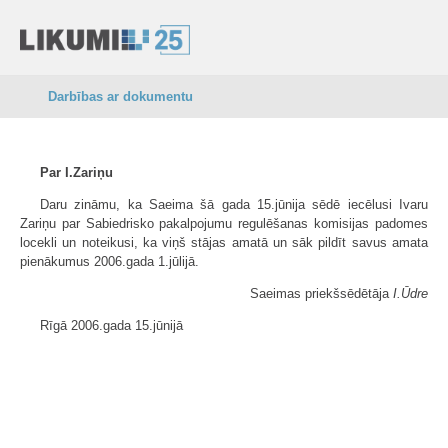
Darbības ar dokumentu
Par I.Zariņu
Daru zināmu, ka Saeima šā gada 15.jūnija sēdē iecēlusi Ivaru
Zariņu par Sabiedrisko pakalpojumu regulēšanas komisijas padomes
locekli un noteikusi, ka viņš stājas amatā un sāk pildīt savus amata
pienākumus 2006.gada 1.jūlijā.
Saeimas priekšsēdētāja
I.Ūdre
Rīgā 2006.gada 15.jūnijā