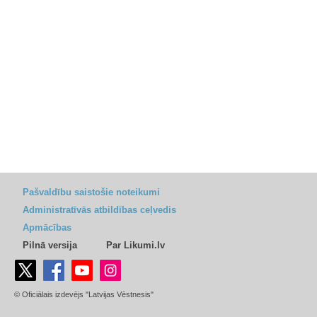
Pašvaldību saistošie noteikumi
Administratīvās atbildības ceļvedis
Apmācības
Pilnā versija
Par Likumi.lv
© Oficiālais izdevējs "Latvijas Vēstnesis"