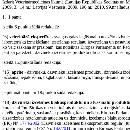
Izdarīt Veterinārmedicīnas likumā (Latvijas Republikas Saeimas un Minis
2009, 3., 14.nr.; Latvijas Vēstnesis, 2009, 196.nr.; 2010, 99.nr.) šādu
1. 1.pantā:
izteikt 6.punktu šādā redakcijā:
"6)
veterinārā ekspertīze
- svaigas gaļas iegūšanai paredzēto dzīvn
laboratoriskā izmeklēšana, testēšanas rezultātu izvērtēšana un pastāv
ko veic saskaņā ar prasībām, kas noteiktas Eiropas Parlamenta un Pa
pārtikā paredzētu dzīvnieku izcelsmes produktu oficiālās kontroles 
izteikt 15.punktu šādā redakcijā:
"15)
aprite
- dzīvnieku, dzīvnieku izcelsmes produktu, dzīvnieku izce
ražošana, iepakošana, uzglabāšana, laišana tirgū, transportēšana, impor
izstrāde;";
papildināt pantu ar 18.punktu šādā redakcijā
:
"18)
dzīvnieku izcelsmes
blakusproduktu un atvasinātu produktu, 
kuras darbību Pārtikas un veterinārais dienests atzinis vai reģistrēji
cilvēku patēriņam, saskaņā ar prasībām, kas noteiktas Eiropas Parl
aizsardzības noteikumus attiecībā uz dzīvnieku izcelsmes blakusproduk
(EK) Nr.
1774/2002
(Dzīvnieku izcelsmes blakusproduktu regula) (t
25.februāra regulā (ES) Nr.
142/2011
, ar kuru īsteno Eiropas Parlam