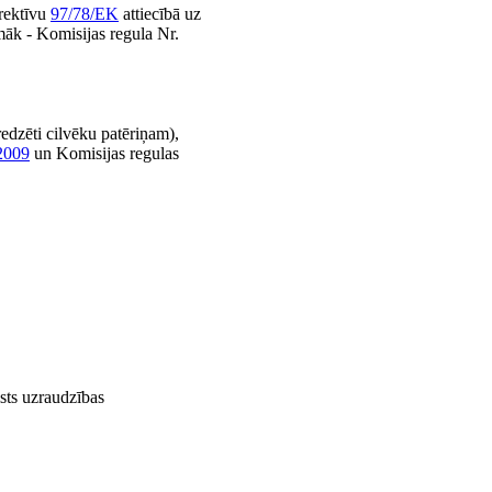
irektīvu
97/78/EK
attiecībā uz
māk - Komisijas regula Nr.
edzēti cilvēku patēriņam),
2009
un Komisijas regulas
lsts uzraudzības