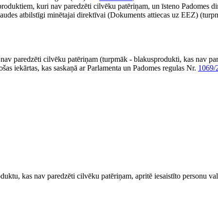
produktiem, kuri nav paredzēti cilvēku patēriņam, un īsteno Padomes d
des atbilstīgi minētajai direktīvai (Dokuments attiecas uz EEZ) (turp
nav paredzēti cilvēku patēriņam (turpmāk - blakusprodukti, kas nav par
ošas iekārtas, kas saskaņā ar Parlamenta un Padomes regulas Nr.
1069/
uktu, kas nav paredzēti cilvēku patēriņam, apritē iesaistīto personu va