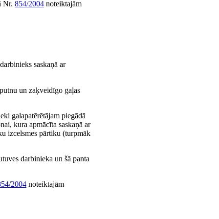
ā Nr.
854/2004
noteiktajām
darbinieks saskaņā ar
jputnu un zaķveidīgo gaļas
eki galapatērētājam piegādā
nai, kura apmācīta saskaņā ar
eku izcelsmes pārtiku (turpmāk
kautuves darbinieka un šā panta
854/2004
noteiktajām