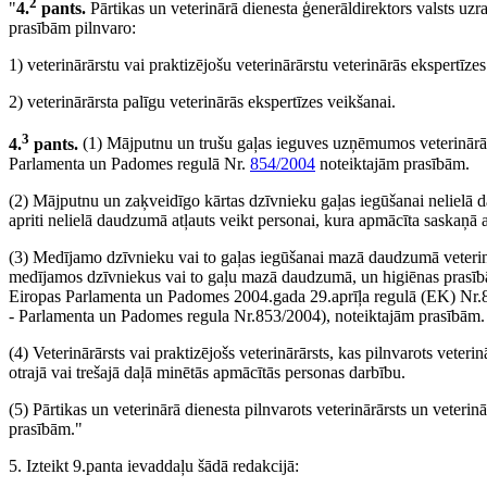
2
"
4.
pants.
Pārtikas un veterinārā dienesta ģenerāldirektors valsts u
prasībām pilnvaro:
1) veterinārārstu vai praktizējošu veterinārārstu veterinārās ekspertīzes
2) veterinārārsta palīgu veterinārās ekspertīzes veikšanai.
3
4.
pants.
(1) Mājputnu un trušu gaļas ieguves uzņēmumos veterinārārs
Parlamenta un Padomes regulā Nr.
854/2004
noteiktajām prasībām.
(2) Mājputnu un zaķveidīgo kārtas dzīvnieku gaļas iegūšanai nelielā 
apriti nelielā daudzumā atļauts veikt personai, kura apmācīta saskaņ
(3) Medījamo dzīvnieku vai to gaļas iegūšanai mazā daudzumā veterin
medījamos dzīvniekus vai to gaļu mazā daudzumā, un higiēnas prasībām
Eiropas Parlamenta un Padomes 2004.gada 29.aprīļa regulā (EK) Nr.
- Parlamenta un Padomes regula Nr.853/2004), noteiktajām prasībām.
(4) Veterinārārsts vai praktizējošs veterinārārsts, kas pilnvarots veter
otrajā vai trešajā daļā minētās apmācītās personas darbību.
(5) Pārtikas un veterinārā dienesta pilnvarots veterinārārsts un veter
prasībām."
5. Izteikt 9.panta ievaddaļu šādā redakcijā: