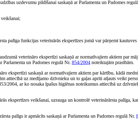
zraudzības uzdevumu pildīšanai saskaņā ar Parlamenta un Padomes regul
 veikšanai;
ta palīga funkcijas veterinārās ekspertīzes jomā var pārņemt kautuves 
daudzumā veterināro ekspertīzi saskaņā ar normatīvajiem aktiem par mā
ā ar Parlamenta un Padomes regulā Nr.
854/2004
noteiktajām prasībām.
āro ekspertīzi saskaņā ar normatīvajiem aktiem par kārtību, kādā medni
 attiecībā uz medījamo dzīvnieku un to gaļas apriti atļauts veikt perso
853/2004
, ar ko nosaka īpašus higiēnas noteikumus attiecībā uz dzīvni
inārās ekspertīzes veikšanai, uzrauga un kontrolē veterinārārsta palīga, 
inārārsta palīgs ir apmācīts saskaņā ar Parlamenta un Padomes regulā Nr.