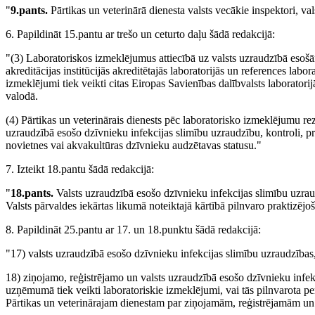
"
9.pants.
Pārtikas un veterinārā dienesta valsts vecākie inspektori, valst
6. Papildināt 15.pantu ar trešo un ceturto daļu šādā redakcijā:
"(3) Laboratoriskos izmeklējumus attiecībā uz valsts uzraudzībā esošā
akreditācijas institūcijās akreditētajās laboratorijās un references lab
izmeklējumi tiek veikti citas Eiropas Savienības dalībvalsts laborator
valodā.
(4) Pārtikas un veterinārais dienests pēc laboratorisko izmeklējumu re
uzraudzībā esošo dzīvnieku infekcijas slimību uzraudzību, kontroli, pr
novietnes vai akvakultūras dzīvnieku audzētavas statusu."
7. Izteikt 18.pantu šādā redakcijā:
"
18.pants.
Valsts uzraudzībā esošo dzīvnieku infekcijas slimību uzrau
Valsts pārvaldes iekārtas likumā noteiktajā kārtībā pilnvaro praktizējoš
8. Papildināt 25.pantu ar 17. un 18.punktu šādā redakcijā:
"17) valsts uzraudzībā esošo dzīvnieku infekcijas slimību uzraudzības
18) ziņojamo, reģistrējamo un valsts uzraudzībā esošo dzīvnieku infekc
uzņēmumā tiek veikti laboratoriskie izmeklējumi, vai tās pilnvarota pers
Pārtikas un veterinārajam dienestam par ziņojamām, reģistrējamām un