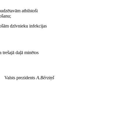
udzētavām atbilstoši
rošanu;
sošām dzīvnieku infekcijas
a trešajā daļā minētos
Valsts prezidents
A.Bērziņš