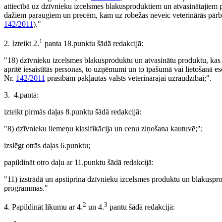
attiecībā uz dzīvnieku izcelsmes blakusproduktiem un atvasinātajiem 
dažiem paraugiem un precēm, kam uz robežas neveic veterinārās pārbau
142/2011
)."
1
2. Izteikt 2.
panta 18.punktu šādā redakcijā:
"18) dzīvnieku izcelsmes blakusproduktu un atvasinātu produktu, kas 
apritē iesaistītās personas,
to uzņēmumi un to īpašumā vai lietošanā es
Nr.
142/2011
prasībām pakļautas valsts veterinārajai uzraudzībai;".
3. 4.pantā:
izteikt pirmās daļas 8.punktu šādā redakcijā:
"8) dzīvnieku liemeņu klasifikācija un cenu ziņošana kautuvē;";
izslēgt otrās daļas 6.punktu;
papildināt otro daļu ar 11.punktu šādā redakcijā:
"11) izstrādā un apstiprina dzīvnieku izcelsmes produktu un blakusprod
programmas."
2
3
4. Papildināt likumu ar 4.
un 4.
pantu šādā redakcijā: