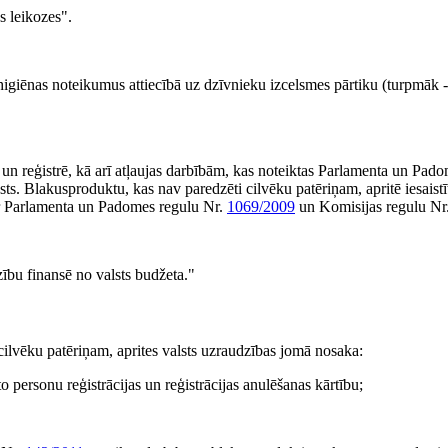
s leikozes".
s higiēnas noteikumus attiecībā uz dzīvnieku izcelsmes pārtiku (turpmā
t un reģistrē, kā arī atļaujas darbībām, kas noteiktas Parlamenta un Pad
ests. Blakusproduktu, kas nav paredzēti cilvēku patēriņam, apritē iesais
 ar Parlamenta un Padomes regulu Nr.
1069/2009
un Komisijas regulu Nr
zību finansē no valsts budžeta."
cilvēku patēriņam, aprites valsts uzraudzības jomā nosaka:
o personu reģistrācijas un reģistrācijas anulēšanas kārtību;