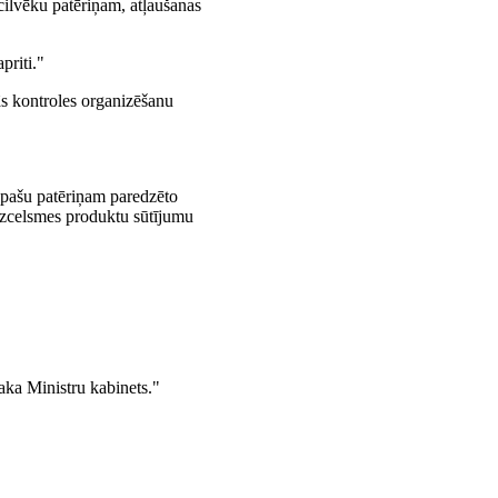
cilvēku patēriņam, atļaušanas
priti."
ās kontroles organizēšanu
 pašu patēriņam paredzēto
izcelsmes produktu sūtījumu
aka Ministru kabinets."