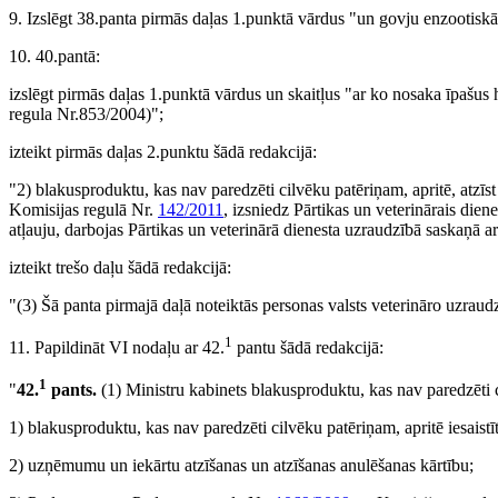
9. Izslēgt 38.panta pirmās daļas 1.punktā vārdus "un govju enzootiskā
10. 40.pantā:
izslēgt pirmās daļas 1.punktā vārdus un skaitļus "ar ko nosaka īpašu
regula Nr.853/2004)";
izteikt pirmās daļas 2.punktu šādā redakcijā:
"2) blakusproduktu, kas nav paredzēti cilvēku patēriņam, apritē, atzīs
Komisijas regulā Nr.
142/2011
, izsniedz Pārtikas un veterinārais dien
atļauju, darbojas Pārtikas un veterinārā dienesta uzraudzībā saskaņā
izteikt trešo daļu šādā redakcijā:
"(3) Šā panta pirmajā daļā noteiktās personas valsts veterināro uzraud
1
11. Papildināt VI nodaļu ar 42.
pantu šādā redakcijā:
1
"
42.
pants.
(1) Ministru kabinets blakusproduktu, kas nav paredzēti 
1) blakusproduktu, kas nav paredzēti cilvēku patēriņam, apritē iesaistīt
2) uzņēmumu un iekārtu atzīšanas un atzīšanas anulēšanas kārtību;