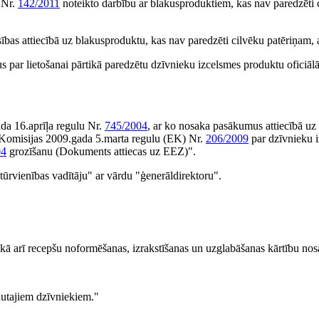
 Nr.
142/2011
noteikto darbību ar blakusproduktiem, kas nav paredzēti 
ības attiecībā uz blakusproduktu, kas nav paredzēti cilvēku patēriņam, a
us par lietošanai pārtikā paredzētu dzīvnieku izcelsmes produktu oficiāl
ada 16.aprīļa regulu Nr.
745/2004
, ar ko nosaka pasākumus attiecībā uz
"Komisijas 2009.gada 5.marta regulu (EK) Nr.
206/2009
par dzīvnieku 
04
grozīšanu (Dokuments attiecas uz EEZ)".
ktūrvienības vadītāju" ar vārdu "ģenerāldirektoru".
kā arī recepšu noformēšanas, izrakstīšanas un uzglabāšanas kārtību nos
kautajiem dzīvniekiem."