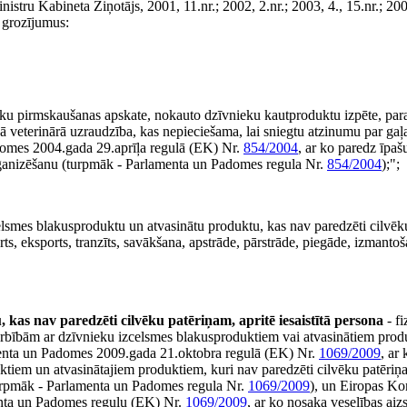
tru Kabineta Ziņotājs, 2001, 11.nr.; 2002, 2.nr.; 2003, 4., 15.nr.; 2004,
s grozījumus:
ieku pirmskaušanas apskate, nokauto dzīvnieku kautproduktu izpēte, p
īgā veterinārā uzraudzība, kas nepieciešama, lai sniegtu atzinumu par g
domes 2004.gada 29.aprīļa regulā (EK) Nr.
854/2004
, ar ko paredz īpaš
organizēšanu (turpmāk - Parlamenta un Padomes regula Nr.
854/2004
);";
lsmes blakusproduktu un atvasinātu produktu, kas nav paredzēti cilvēk
ts, eksports, tranzīts, savākšana, apstrāde, pārstrāde, piegāde, izmantoš
kas nav paredzēti cilvēku patēriņam, apritē iesaistītā persona
- fi
s darbībām ar dzīvnieku izcelsmes blakusproduktiem vai atvasinātiem pro
amenta un Padomes 2009.gada 21.oktobra regulā (EK) Nr.
1069/2009
, ar
tiem un atvasinātajiem produktiem, kuri nav paredzēti cilvēku patēriņa
urpmāk - Parlamenta un Padomes regula Nr.
1069/2009
), un Eiropas Ko
enta un Padomes regulu (EK) Nr.
1069/2009
, ar ko nosaka veselības ai