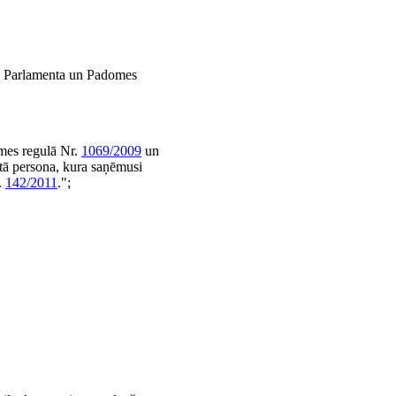
k - Parlamenta un Padomes
omes regulā Nr.
1069/2009
un
tītā persona, kura saņēmusi
.
142/2011
.";