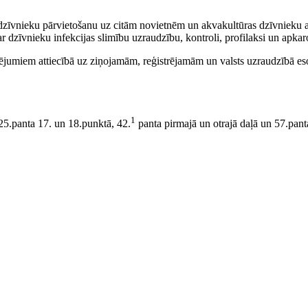
dzīvnieku pārvietošanu uz citām novietnēm un akvakultūras dzīvnieku a
r dzīvnieku infekcijas slimību uzraudzību, kontroli, profilaksi un apka
klējumiem attiecībā uz ziņojamām, reģistrējamām un valsts uzraudzībā e
1
25.panta 17. un 18.punktā, 42.
panta pirmajā un otrajā daļā un 57.pant