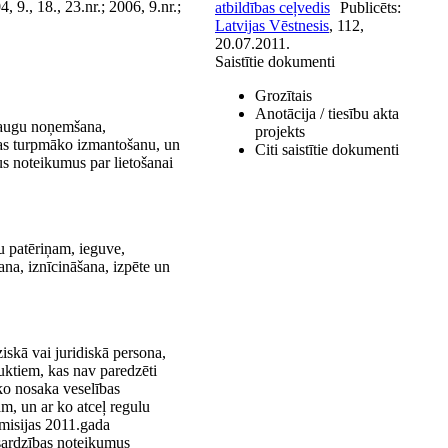
 9., 18., 23.nr.; 2006, 9.nr.;
atbildības ceļvedis
Publicēts:
Latvijas Vēstnesis
, 112,
20.07.2011.
Saistītie dokumenti
Grozītais
Anotācija / tiesību akta
araugu noņemšana,
projekts
aļas turpmāko izmantošanu, un
Citi saistītie dokumenti
us noteikumus par lietošanai
u patēriņam, ieguve,
ana, iznīcināšana, izpēte un
ziskā vai juridiskā persona,
duktiem, kas nav paredzēti
 ko nosaka veselības
m, un ar ko atceļ regulu
misijas 2011.gada
zsardzības noteikumus