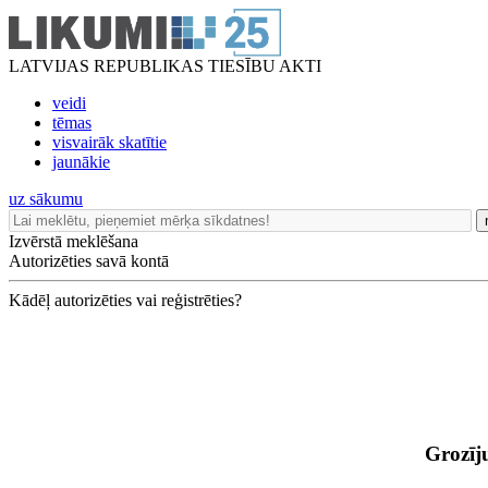
LATVIJAS REPUBLIKAS TIESĪBU AKTI
veidi
tēmas
visvairāk skatītie
jaunākie
uz sākumu
Izvērstā meklēšana
Autorizēties savā kontā
Kādēļ autorizēties vai reģistrēties?
Grozīj