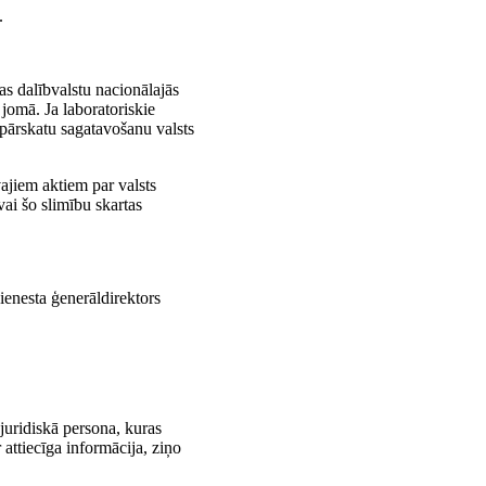
.
as dalībvalstu nacionālajās
 jomā. Ja laboratoriskie
 pārskatu sagatavošanu valsts
vajiem aktiem par valsts
ai šo slimību skartas
ienesta ģenerāldirektors
juridiskā persona, kuras
 attiecīga informācija, ziņo