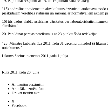
19. Papildināt 59.pantu ar 15. un 16.punktu šādā redakcijā:
"15) nodrošināt novietnē un akvakultūras dzīvnieku audzētavā esošo 
piešķirtajam veselības statusam un saskaņā ar normatīvajiem aktiem pa
16) trīs gadus glabāt testēšanas pārskatus par laboratoriskajiem izme
slimībām."
20. Papildināt pārejas noteikumus ar 23.punktu šādā redakcijā:
"23. Ministru kabinets līdz 2011.gada 31.decembrim izdod šā likuma 
noteikumus."
Likums Saeimā pieņemts 2011.gada 1.jūlijā.
Rīgā 2011.gada 20.jūlijā
Ar manām piezīmēm
Ar lielāka izmēra fontu
Drukāt tiesību aktu
X
Facebook