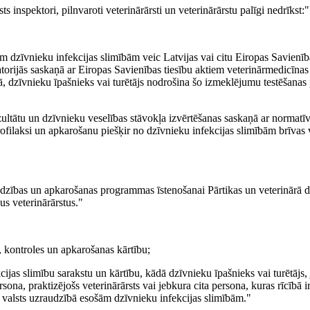
s inspektori, pilnvaroti veterinārārsti un veterinārārstu palīgi nedrīkst:"
m dzīvnieku infekcijas slimībām veic Latvijas vai citu Eiropas Savienīb
oratorijās saskaņā ar Eiropas Savienības tiesību aktiem veterinārmedicīnas
ijā, dzīvnieku īpašnieks vai turētājs nodrošina šo izmeklējumu testēšanas
zultātu un dzīvnieku veselības stāvokļa izvērtēšanas saskaņā ar normatī
ofilaksi un apkarošanu piešķir no dzīvnieku infekcijas slimībām brīvas v
dzības un apkarošanas programmas īstenošanai Pārtikas un veterinārā d
us veterinārārstus."
, kontroles un apkarošanas kārtību;
ijas slimību sarakstu un kārtību, kādā dzīvnieku īpašnieks vai turētājs, 
ona, praktizējošs veterinārārsts vai jebkura cita persona, kuras rīcībā ir
 valsts uzraudzībā esošām dzīvnieku infekcijas slimībām."