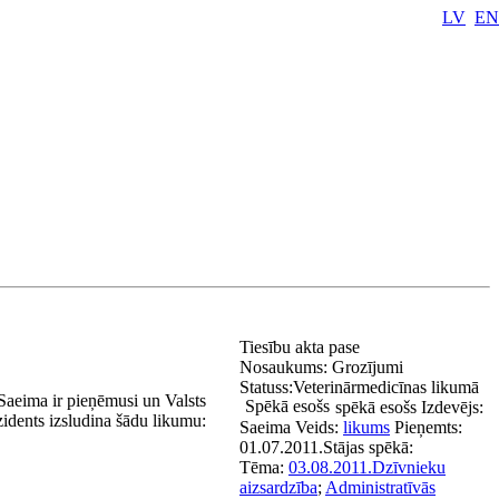
LV
EN
Tiesību akta pase
Nosaukums:
Grozījumi
Statuss:
Veterinārmedicīnas likumā
Saeima ir pieņēmusi un Valsts
Spēkā esošs
spēkā esošs
Izdevējs:
zidents izsludina šādu likumu:
Saeima
Veids:
likums
Pieņemts:
01.07.2011.
Stājas spēkā:
Tēma:
03.08.2011.
Dzīvnieku
aizsardzība
;
Administratīvās