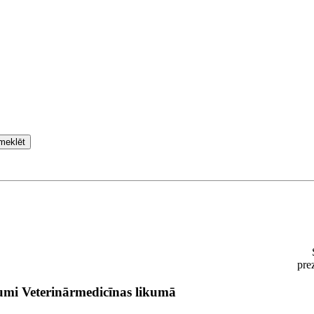
meklēt
pre
umi Veterinārmedicīnas likumā