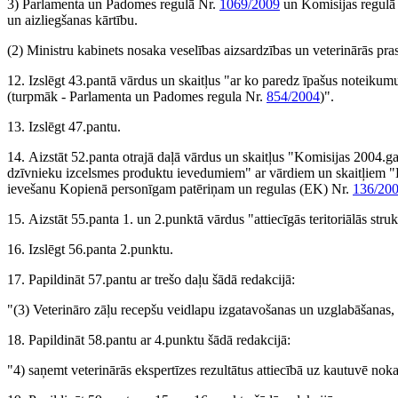
3) Parlamenta un Padomes regulā Nr.
1069/2009
un Komisijas regulā
un aizliegšanas kārtību.
(2) Ministru kabinets nosaka veselības aizsardzības un veterinārās pras
12. Izslēgt 43.pantā vārdus un skaitļus "ar ko paredz īpašus noteikum
(turpmāk - Parlamenta un Padomes regula Nr.
854/2004
)".
13. Izslēgt 47.pantu.
14. Aizstāt 52.panta otrajā daļā vārdus un skaitļus "Komisijas 2004.g
dzīvnieku izcelsmes produktu ievedumiem" ar vārdiem un skaitļiem 
ievešanu Kopienā personīgam patēriņam un regulas (EK) Nr.
136/20
15. Aizstāt 55.panta 1. un 2.punktā vārdus "attiecīgās teritoriālās stru
16. Izslēgt 56.panta 2.punktu.
17. Papildināt 57.pantu ar trešo daļu šādā redakcijā:
"(3) Veterināro zāļu recepšu veidlapu izgatavošanas un uzglabāšanas, 
18. Papildināt 58.pantu ar 4.punktu šādā redakcijā:
"4) saņemt veterinārās ekspertīzes rezultātus attiecībā uz kautuvē no