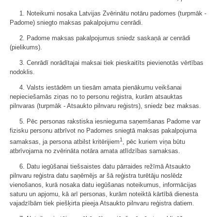
1. Noteikumi nosaka Latvijas Zvērinātu notāru padomes (turpmāk -
Padome) sniegto maksas pakalpojumu cenrādi.
2. Padome maksas pakalpojumus sniedz saskaņā ar cenrādi
(pielikums).
3. Cenrādī norādītajai maksai tiek pieskaitīts pievienotās vērtības
nodoklis.
4. Valsts iestādēm un tiesām amata pienākumu veikšanai
nepieciešamās ziņas no to personu reģistra, kurām atsauktas
pilnvaras (turpmāk - Atsaukto pilnvaru reģistrs), sniedz bez maksas.
5. Pēc personas rakstiska iesnieguma saņemšanas Padome var
fizisku personu atbrīvot no Padomes sniegtā maksas pakalpojuma
1
samaksas, ja persona atbilst kritērijiem
, pēc kuriem viņa būtu
atbrīvojama no zvērināta notāra amata atlīdzības samaksas.
6. Datu iegūšanai tiešsaistes datu pārraides režīmā Atsaukto
pilnvaru reģistra datu saņēmējs ar šā reģistra turētāju noslēdz
vienošanos, kurā nosaka datu iegūšanas noteikumus, informācijas
saturu un apjomu, kā arī personas, kurām noteiktā kārtībā dienesta
vajadzībām tiek piešķirta pieeja Atsaukto pilnvaru reģistra datiem.