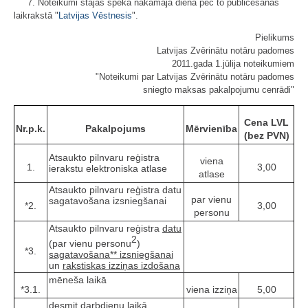
7. Noteikumi stājas spēkā nākamajā dienā pēc to publicēšanas
laikrakstā "
Latvijas Vēstnesis
".
Pielikums
Latvijas Zvērinātu notāru padomes
2011.gada 1.jūlija noteikumiem
"Noteikumi par Latvijas Zvērinātu notāru padomes
sniegto maksas pakalpojumu cenrādi"
Cena LVL
Nr.p.k.
Pakalpojums
Mērvienība
(bez PVN)
Atsaukto pilnvaru reģistra
viena
1.
3,00
ierakstu elektroniska atlase
atlase
Atsaukto pilnvaru reģistra datu
par vienu
sagatavošana izsniegšanai
*2.
3,00
personu
Atsaukto pilnvaru reģistra
datu
2
(par vienu personu
)
*3.
sagatavošana** izsniegšanai
un
rakstiskas izziņas izdošana
mēneša laikā
*3.1.
viena izziņa
5,00
desmit darbdienu laikā