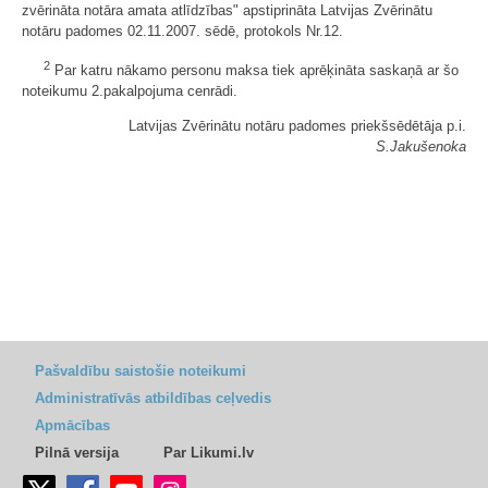
zvērināta notāra amata atlīdzības" apstiprināta Latvijas Zvērinātu
notāru padomes 02.11.2007. sēdē, protokols Nr.12.
2
Par katru nākamo personu maksa tiek aprēķināta saskaņā ar šo
noteikumu 2.pakalpojuma cenrādi.
Latvijas Zvērinātu notāru padomes priekšsēdētāja p.i.
S.Jakušenoka
Pašvaldību saistošie noteikumi
Administratīvās atbildības ceļvedis
Apmācības
Pilnā versija
Par Likumi.lv