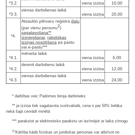
*3.2.
viena izziņa
10,00
vienas darbdienas laikā
*3.3.
viena izziņa
20,00
Atsaukto pilnvaru reģistra
datu
2
(par vienu personu
)
sagatavošana**
*4.
izsniegšanai,
rakstiskas
izziņas nosūtīšana
pa pastu
vai e-pastu***
mēneša laikā
*4.1.
viena izziņa
6,00
desmit darbdienu laikā
*4.2.
viena izziņa
12,00
vienas darbdienas laikā
*4.3.
viena izziņa
24,00
* darbības veic Padomes biroja darbinieks
** ja izziņa tiek sagatavota svešvalodā, cena ir par 50% lielāka
nekā šajā cenrādī minētā
*** parakstot ar elektronisko parakstu un iezīmējot ar laika zīmogu
1
"Kārtība kādā fiziskas un juridiskas personas var atbrīvot no