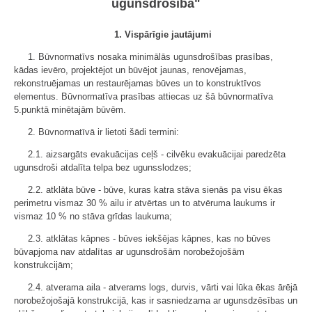
ugunsdrošība"
1. Vispārīgie jautājumi
1. Būvnormatīvs nosaka minimālās ugunsdrošības prasības,
kādas ievēro, projektējot un būvējot jaunas, renovējamas,
rekonstruējamas un restaurējamas būves un to konstruktīvos
elementus. Būvnormatīva prasības attiecas uz šā būvnormatīva
5.punktā minētajām būvēm.
2. Būvnormatīvā ir lietoti šādi termini:
2.1. aizsargāts evakuācijas ceļš - cilvēku evakuācijai paredzēta
ugunsdroši atdalīta telpa bez ugunsslodzes;
2.2. atklāta būve - būve, kuras katra stāva sienās pa visu ēkas
perimetru vismaz 30 % ailu ir atvērtas un to atvēruma laukums ir
vismaz 10 % no stāva grīdas laukuma;
2.3. atklātas kāpnes - būves iekšējas kāpnes, kas no būves
būvapjoma nav atdalītas ar ugunsdrošām norobežojošām
konstrukcijām;
2.4. atverama aila - atverams logs, durvis, vārti vai lūka ēkas ārējā
norobežojošajā konstrukcijā, kas ir sasniedzama ar ugunsdzēsības un