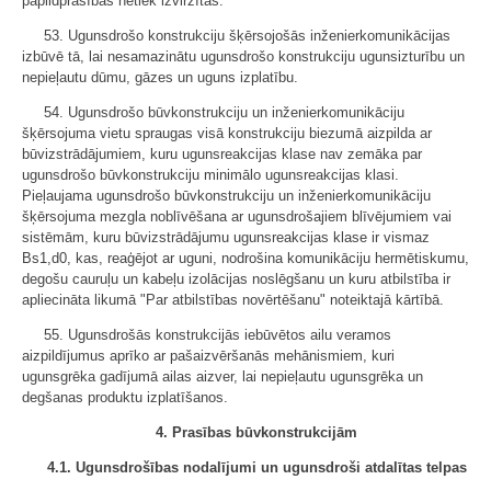
papildprasības netiek izvirzītas.
53. Ugunsdrošo konstrukciju šķērsojošās inženierkomunikācijas
izbūvē tā, lai nesamazinātu ugunsdrošo konstrukciju ugunsizturību un
nepieļautu dūmu, gāzes un uguns izplatību.
54. Ugunsdrošo būvkonstrukciju un inženierkomunikāciju
šķērsojuma vietu spraugas visā konstrukciju biezumā aizpilda ar
būvizstrādājumiem, kuru ugunsreakcijas klase nav zemāka par
ugunsdrošo būvkonstrukciju minimālo ugunsreakcijas klasi.
Pieļaujama ugunsdrošo būvkonstrukciju un inženierkomunikāciju
šķērsojuma mezgla noblīvēšana ar ugunsdrošajiem blīvējumiem vai
sistēmām, kuru būvizstrādājumu ugunsreakcijas klase ir vismaz
Bs1,d0, kas, reaģējot ar uguni, nodrošina komunikāciju hermētiskumu,
degošu cauruļu un kabeļu izolācijas noslēgšanu un kuru atbilstība ir
apliecināta likumā "Par atbilstības novērtēšanu" noteiktajā kārtībā.
55. Ugunsdrošās konstrukcijās iebūvētos ailu veramos
aizpildījumus aprīko ar pašaizvēršanās mehānismiem, kuri
ugunsgrēka gadījumā ailas aizver, lai nepieļautu ugunsgrēka un
degšanas produktu izplatīšanos.
4. Prasības būvkonstrukcijām
4.1. Ugunsdrošības nodalījumi un ugunsdroši atdalītas telpas