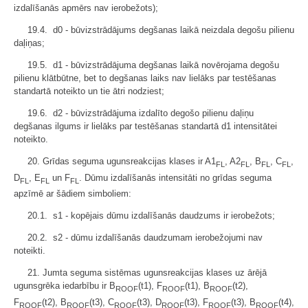
izdalīšanās apmērs nav ierobežots);
19.4. d0 - būvizstrādājums degšanas laikā neizdala degošu pilienu
daļiņas;
19.5. d1 - būvizstrādājuma degšanas laikā novērojama degošu
pilienu klātbūtne, bet to degšanas laiks nav lielāks par testēšanas
standartā noteikto un tie ātri nodziest;
19.6. d2 - būvizstrādājuma izdalīto degošo pilienu daļiņu
degšanas ilgums ir lielāks par testēšanas standartā d1 intensitātei
noteikto.
20. Grīdas seguma ugunsreakcijas klases ir A1
, A2
, B
, C
,
FL
FL
FL
FL
D
, E
un F
. Dūmu izdalīšanās intensitāti no grīdas seguma
FL
FL
FL
apzīmē ar šādiem simboliem:
20.1. s1 - kopējais dūmu izdalīšanās daudzums ir ierobežots;
20.2. s2 - dūmu izdalīšanās daudzumam ierobežojumi nav
noteikti.
21. Jumta seguma sistēmas ugunsreakcijas klases uz ārējā
ugunsgrēka iedarbību ir B
(t1), F
(t1), B
(t2),
ROOF
ROOF
ROOF
F
(t2), B
(t3), C
(t3), D
(t3), F
(t3), B
(t4),
ROOF
ROOF
ROOF
ROOF
ROOF
ROOF