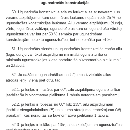
ugunsdrošās konstrukcijās
50. Ugunsdrošā konstrukcijā atļauts ierīkot ailas ar neveramu un
veramu aizpildījumu, kuru summārais laukums nepārsniedz 25 % no
ugunsdrošās konstrukcijas laukuma. Ailu veramo aizpildījumu (durvju,
vārtu, logu, lūku, žalūziju, ugunsdrošo aizkaru un ugunsdrošo vārstu)
ugunsizturība var būt par 50 % zemāka par ugunsdrošām
konstrukcijām noteikto ugunsizturību, bet ne zemāka par EI 30.
51. Ugunsdrošās sienās un ugunsdrošās konstrukcijās esošo ailu
(logu, durvju vai lūku) aizpildījumu minimālā ugunsizturība un
minimālā ugunsreakcijas klase norādīta šā būvnormatīva pielikuma 1.
un 2.tabulā.
52. Ja dažādos ugunsdrošības nodalījumos izvietotās ailas
atrodas leņķī viena pret otru, tad:
52.1. ja leņķis ir mazāks par 60º, ailu aizpildījuma ugunsizturībai
jāatbilst šā būvnormatīva pielikuma 1.tabulā norādītajām prasībām;
52.2. ja leņķis ir robežās no 60º līdz 135º, ailu aizpildījumam
jāatbilst viengabalainības (E) un siltuma starojuma ierobežojuma (W)
prasībām, kas norādītas šā būvnormatīva pielikuma 1.tabulā;
52.3. ja leņķis ir lielāks par 135º, ailu aizpildījumam ugunsizturības