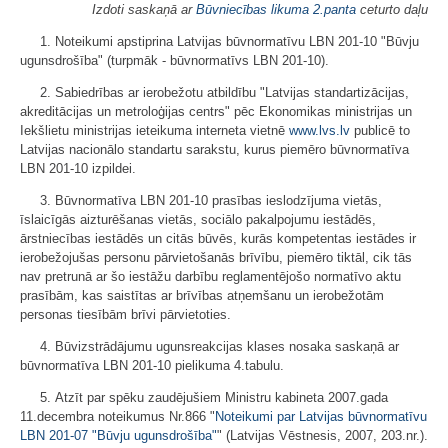
Izdoti saskaņā ar
Būvniecības likuma
2.panta
ceturto daļu
1. Noteikumi apstiprina Latvijas būvnormatīvu LBN 201-10 "Būvju
ugunsdrošība" (turpmāk - būvnormatīvs LBN 201-10).
2. Sabiedrības ar ierobežotu atbildību "Latvijas standartizācijas,
akreditācijas un metroloģijas centrs" pēc Ekonomikas ministrijas un
Iekšlietu ministrijas ieteikuma interneta vietnē
www.lvs.lv
publicē to
Latvijas nacionālo standartu sarakstu, kurus piemēro būvnormatīva
LBN 201-10 izpildei.
3. Būvnormatīva LBN 201-10 prasības ieslodzījuma vietās,
īslaicīgās aizturēšanas vietās, sociālo pakalpojumu iestādēs,
ārstniecības iestādēs un citās būvēs, kurās kompetentas iestādes ir
ierobežojušas personu pārvietošanās brīvību, piemēro tiktāl, cik tās
nav pretrunā ar šo iestāžu darbību reglamentējošo normatīvo aktu
prasībām, kas saistītas ar brīvības atņemšanu un ierobežotām
personas tiesībām brīvi pārvietoties.
4. Būvizstrādājumu ugunsreakcijas klases nosaka saskaņā ar
būvnormatīva LBN 201-10 pielikuma 4.tabulu.
5. Atzīt par spēku zaudējušiem Ministru kabineta 2007.gada
11.decembra noteikumus Nr.866 "
Noteikumi par Latvijas būvnormatīvu
LBN 201-07 "Būvju ugunsdrošība"
" (Latvijas Vēstnesis, 2007, 203.nr.).