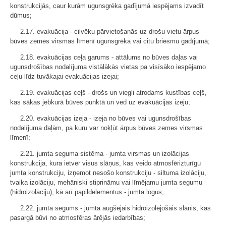
konstrukcijās, caur kurām ugunsgrēka gadījumā iespējams izvadīt
dūmus;
2.17. evakuācija - cilvēku pārvietošanās uz drošu vietu ārpus
būves zemes virsmas līmenī ugunsgrēka vai citu briesmu gadījumā;
2.18. evakuācijas ceļa garums - attālums no būves daļas vai
ugunsdrošības nodalījuma vistālākās vietas pa visīsāko iespējamo
ceļu līdz tuvākajai evakuācijas izejai;
2.19. evakuācijas ceļš - drošs un viegli atrodams kustības ceļš,
kas sākas jebkurā būves punktā un ved uz evakuācijas izeju;
2.20. evakuācijas izeja - izeja no būves vai ugunsdrošības
nodalījuma daļām, pa kuru var nokļūt ārpus būves zemes virsmas
līmenī;
2.21. jumta seguma sistēma - jumta virsmas un izolācijas
konstrukcija, kura ietver visus slāņus, kas veido atmosfērizturīgu
jumta konstrukciju, izņemot nesošo konstrukciju - siltuma izolāciju,
tvaika izolāciju, mehāniski stiprināmu vai līmējamu jumta segumu
(hidroizolāciju), kā arī papildelementus - jumta logus;
2.22. jumta segums - jumta augšējais hidroizolējošais slānis, kas
pasargā būvi no atmosfēras ārējās iedarbības;