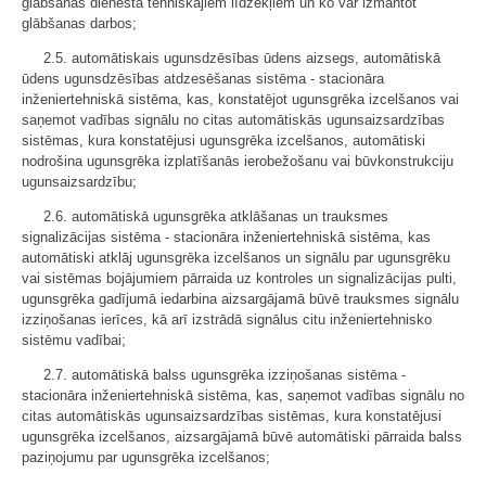
glābšanas dienesta tehniskajiem līdzekļiem un ko var izmantot
glābšanas darbos;
2.5. automātiskais ugunsdzēsības ūdens aizsegs, automātiskā
ūdens ugunsdzēsības atdzesēšanas sistēma - stacionāra
inženiertehniskā sistēma, kas, konstatējot ugunsgrēka izcelšanos vai
saņemot vadības signālu no citas automātiskās ugunsaizsardzības
sistēmas, kura konstatējusi ugunsgrēka izcelšanos, automātiski
nodrošina ugunsgrēka izplatīšanās ierobežošanu vai būvkonstrukciju
ugunsaizsardzību;
2.6. automātiskā ugunsgrēka atklāšanas un trauksmes
signalizācijas sistēma - stacionāra inženiertehniskā sistēma, kas
automātiski atklāj ugunsgrēka izcelšanos un signālu par ugunsgrēku
vai sistēmas bojājumiem pārraida uz kontroles un signalizācijas pulti,
ugunsgrēka gadījumā iedarbina aizsargājamā būvē trauksmes signālu
izziņošanas ierīces, kā arī izstrādā signālus citu inženiertehnisko
sistēmu vadībai;
2.7. automātiskā balss ugunsgrēka izziņošanas sistēma -
stacionāra inženiertehniskā sistēma, kas, saņemot vadības signālu no
citas automātiskās ugunsaizsardzības sistēmas, kura konstatējusi
ugunsgrēka izcelšanos, aizsargājamā būvē automātiski pārraida balss
paziņojumu par ugunsgrēka izcelšanos;