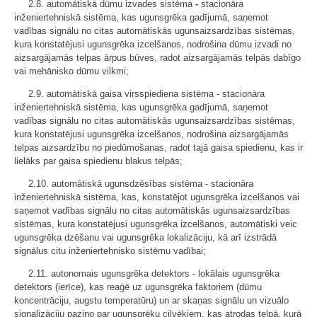
2.8. automātiskā dūmu izvades sistēma
-
stacionāra
inženiertehniskā sistēma, kas ugunsgrēka gadījumā, saņemot
vadības signālu no citas automātiskās ugunsaizsardzības sistēmas,
kura konstatējusi ugunsgrēka izcelšanos, nodrošina dūmu izvadi no
aizsargājamās telpas ārpus būves, radot aizsargājamās telpās dabīgo
vai mehānisko dūmu vilkmi;
2.9. automātiskā gaisa virsspiediena sistēma - stacionāra
inženiertehniskā sistēma, kas ugunsgrēka gadījumā, saņemot
vadības signālu no citas automātiskās ugunsaizsardzības sistēmas,
kura konstatējusi ugunsgrēka izcelšanos, nodrošina aizsargājamās
telpas aizsardzību no piedūmošanas, radot tajā gaisa spiedienu, kas ir
lielāks par gaisa spiedienu blakus telpās;
2.10. automātiskā ugunsdzēsības sistēma - stacionāra
inženiertehniskā sistēma, kas, konstatējot ugunsgrēka izcelšanos vai
saņemot vadības signālu no citas automātiskās ugunsaizsardzības
sistēmas, kura konstatējusi ugunsgrēka izcelšanos, automātiski veic
ugunsgrēka dzēšanu vai ugunsgrēka lokalizāciju, kā arī izstrādā
signālus citu inženiertehnisko sistēmu vadībai;
2.11. autonomais ugunsgrēka detektors - lokālais ugunsgrēka
detektors (ierīce), kas reaģē uz ugunsgrēka faktoriem (dūmu
koncentrāciju, augstu temperatūru) un ar skaņas signālu un vizuālo
signalizāciju paziņo par ugunsgrēku cilvēkiem, kas atrodas telpā, kurā