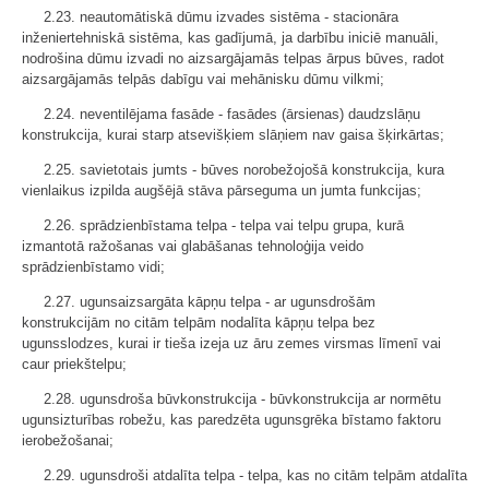
2.23. neautomātiskā dūmu izvades sistēma - stacionāra
inženiertehniskā sistēma, kas gadījumā, ja darbību iniciē manuāli,
nodrošina dūmu izvadi no aizsargājamās telpas ārpus būves, radot
aizsargājamās telpās dabīgu vai mehānisku dūmu vilkmi;
2.24. neventilējama fasāde - fasādes (ārsienas) daudzslāņu
konstrukcija, kurai starp atsevišķiem slāņiem nav gaisa šķirkārtas;
2.25. savietotais jumts - būves norobežojošā konstrukcija, kura
vienlaikus izpilda augšējā stāva pārseguma un jumta funkcijas;
2.26. sprādzienbīstama telpa - telpa vai telpu grupa, kurā
izmantotā ražošanas vai glabāšanas tehnoloģija veido
sprādzienbīstamo vidi;
2.27. ugunsaizsargāta kāpņu telpa - ar ugunsdrošām
konstrukcijām no citām telpām nodalīta kāpņu telpa bez
ugunsslodzes, kurai ir tieša izeja uz āru zemes virsmas līmenī vai
caur priekštelpu;
2.28. ugunsdroša būvkonstrukcija - būvkonstrukcija ar normētu
ugunsizturības robežu, kas paredzēta ugunsgrēka bīstamo faktoru
ierobežošanai;
2.29. ugunsdroši atdalīta telpa - telpa, kas no citām telpām atdalīta