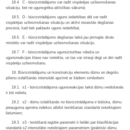
18.4. C - būvizstrādājums var radīt vispārējas uzliesmošanas
situāciju, bet ne ugunsgrēka attīstības sākumā;
18.5. D - būvizstrādājums uguns iedarbības dēļ var radīt
vispārējas uzliesmošanas situāciju un aktīvi iesaistās degšanas
procesā, kad tiek pakļauts uguns iedarbībai;
18.6. E - būvizstrādājums degšanas laikā jau pirmajās divās
minūtēs var radīt vispārējas uzliesmošanas situāciju;
18.7. F - būvizstrādājuma ugunsizturības robeža un
ugunsreakcijas klase nav noteikta, un tas var strauji degt un ātri radīt
vispārēju uzliesmošanu.
19. Būvizstrādājumu un konstrukciju elementu dūmu un degošo
pilienu izdalīšanās intensitāti apzīmē ar šādiem simboliem:
19.1. s1 - būvizstrādājuma ugunsreakcijas laikā dūmu veidošanās
ir ļoti neliela;
19.2. s2 - dūmu izdalīšanās no būvizstrādājuma ir būtiska, dūmu
pieauguma apmēra indekss atbilst testēšanas standartā noteiktajiem
lielumiem;
19.3. s3 - testēšanā iegūtie parametri ir lielāki par klasifikācijas
standartā s2 intensitātei noteiktajiem parametriem (praktiski dūmu