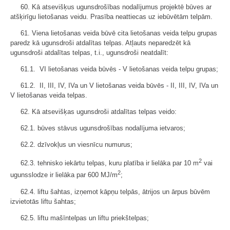
60. Kā atsevišķus ugunsdrošības nodalījumus projektē būves ar
atšķirīgu lietošanas veidu. Prasība neattiecas uz iebūvētām telpām.
61. Viena lietošanas veida būvē cita lietošanas veida telpu grupas
paredz kā ugunsdroši atdalītas telpas. Atļauts neparedzēt kā
ugunsdroši atdalītas telpas, t.i., ugunsdroši neatdalīt:
61.1. VI lietošanas veida būvēs - V lietošanas veida telpu grupas;
61.2. II, III, IV, IVa un V lietošanas veida būvēs - II, III, IV, IVa un
V lietošanas veida telpas.
62. Kā atsevišķas ugunsdroši atdalītas telpas veido:
62.1. būves stāvus ugunsdrošības nodalījuma ietvaros;
62.2. dzīvokļus un viesnīcu numurus;
2
62.3. tehnisko iekārtu telpas, kuru platība ir lielāka par 10 m
vai
2
ugunsslodze ir lielāka par 600 MJ/m
;
62.4. liftu šahtas, izņemot kāpņu telpās, ātrijos un ārpus būvēm
izvietotās liftu šahtas;
62.5. liftu mašīntelpas un liftu priekštelpas;