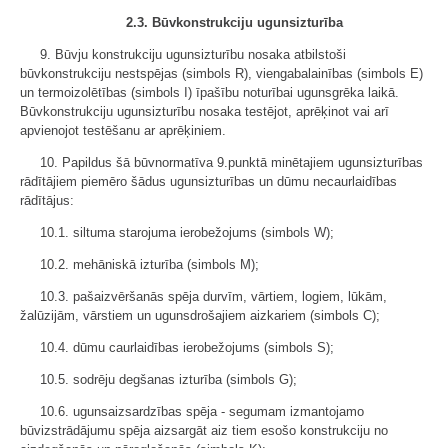
2.3. Būvkonstrukciju ugunsizturība
9. Būvju konstrukciju ugunsizturību nosaka atbilstoši
būvkonstrukciju nestspējas (simbols R), viengabalainības (simbols E)
un termoizolētības (simbols I) īpašību noturībai ugunsgrēka laikā.
Būvkonstrukciju ugunsizturību nosaka testējot, aprēķinot vai arī
apvienojot testēšanu ar aprēķiniem.
10. Papildus šā būvnormatīva 9.punktā minētajiem ugunsizturības
rādītājiem piemēro šādus ugunsizturības un dūmu necaurlaidības
rādītājus:
10.1. siltuma starojuma ierobežojums (simbols W);
10.2. mehāniskā izturība (simbols M);
10.3. pašaizvēršanās spēja durvīm, vārtiem, logiem, lūkām,
žalūzijām, vārstiem un ugunsdrošajiem aizkariem (simbols C);
10.4. dūmu caurlaidības ierobežojums (simbols S);
10.5. sodrēju degšanas izturība (simbols G);
10.6. ugunsaizsardzības spēja - segumam izmantojamo
būvizstrādājumu spēja aizsargāt aiz tiem esošo konstrukciju no