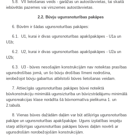
5.8. VII lietošanas veids - garāžas un autostāvvietas, tai skaitā
iebūvētās pazemes vai virszemes autostāvvietas.
2.2. Būvju ugunsnoturības pakāpes
6. Būvēm ir šādas ugunsnoturības pakāpes:
6.1. U1, kurai ir divas ugunsnoturības apakšpakāpes - U1a un
U1b;
6.2. U2, kurai ir divas ugunsnoturības apakšpakāpes - U2a un
U2b;
6.3. U3 - būves nesošajām konstrukcijām nav noteiktas prasības
ugunsdrošības jomā, un šo būvju drošības līmeni nodrošina,
ierobežojot būvju gabarītus atbilstoši būves lietošanas veidam.
7. Attiecīgās ugunsnoturības pakāpes būvei noteiktā
būvkonstrukciju minimālā ugunsizturība un būvizstrādājumu minimālā
ugunsreakcijas klase norādīta šā būvnormatīva pielikuma 1. un
2.tabulā.
8. Vienas būves dažādām daļām var būt atšķirīga ugunsnoturības
pakāpe un ugunsnoturības apakšpakāpe. Uguns izplatības iespēju
starp atšķirīgas ugunsnoturības pakāpes būves daļām novērš ar
ugunsdrošām norobežojošām konstrukcijām.