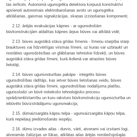
tas ierīkots. Autonomā ugunsgrēka detektora korpusā konstruktīvi
apvienoti autonomais elektrobarošanas avots un ugunsgrēka
atklāšanas, gaismas signalizācijas, skaņas izziņošanas komponenti;
2.12. ārējās evakuācijas kāpnes - ar ugunsdrošām
būvkonstrukcijām atdalītas kāpnes ārpus būves vai atklātā vidē;
2.13. būves augstākā stāva grīdas līmenis - līmeņu starpība starp
brauktuves vai līdzvērtīgas virsmas līmeni, uz kuras var uzbraukt un
nostāties ugunsdzēsības un glābšanas tehniskie līdzekļi, un būves
augstākā stāva grīdas līmeni, kurā ikdienā var atrasties būves
lietotāji;
2.14. būves ugunsnoturības pakāpe - integrēts būves
ugunsdrošības rādītājs, kas ietver būves lietošanas veidu, būves
augstākā stāva grīdas līmeni, ugunsdrošības nodalījuma platību,
ugunsslodzi un būvē notiekošo tehnoloģisko procesu
sprādzienbīstamību un kuru raksturo būvkonstrukciju ugunsizturība un
iebūvēto būvizstrādājumu ugunsreakcija;
2.15. dūmaizsargāta kāpņu telpa - ugunsaizsargāta kāpņu telpa,
kurā nepieļauj piedūmošanās iespēju;
2.16. dūmu izvades ailas - durvis, vārti, atverami vai izsitami logi,
atveramās žalūzijas un lūkas, atklātas ailas ārējās norobežojošajās