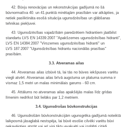
42. Būvju renovācijas un rekonstrukcijas gadījumā no šā
būvnormatīva 40. un 41.punktā minētajām prasībām var atkāpties, ja
netiek pasliktināta esošā situācija ugunsdzēsības un glābšanas
tehnikas piekļuvei.
43. Ugunsdzēsības vajadzībām paredzētiem hidrantiem jāatbilst
standartu LVS EN 14339:2007 "Apakšzemes ugunsdzēsības hidranti",
LVS EN 14384:2007 "Virszemes ugunsdzēsības hidranti" un
LVS 187:2007 "Ugunsdzēsības hidrantu nacionālās prasības"
prasībām.
3.3. Atveramas ailas
44. Atveramas ailas izbūvē tā, lai tās no būves iekšpuses varētu
viegli atvērt. Atveramas ailas brīvā augstuma un platuma summa ir
vismaz 1,5 metri un malas minimālais garums - 60 cm.
45. Attālums no atveramas ailas apakšējās malas līdz grīdas
līmenim nedrīkst būt lielāks par 1,2 metriem.
3.4. Ugunsdrošas būvkonstrukcijas
46. Ugunsdrošām būvkonstrukcijām ugunsgrēka gadījumā noteiktā
laikposmā jāsaglabā nestspēja, lai būvē esošie cilvēki varētu būvi
nekavējoties atstāt vai arī viņi tiktu evakuēti vai izglābti citādi.