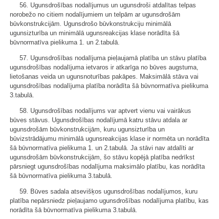
56. Ugunsdrošības nodalījumus un ugunsdroši atdalītas telpas
norobežo no citiem nodalījumiem un telpām ar ugunsdrošām
būvkonstrukcijām. Ugunsdrošo būvkonstrukciju minimālā
ugunsizturība un minimālā ugunsreakcijas klase norādīta šā
būvnormatīva pielikuma 1. un 2.tabulā.
57. Ugunsdrošības nodalījuma pieļaujamā platība un stāvu platība
ugunsdrošības nodalījuma ietvaros ir atkarīga no būves augstuma,
lietošanas veida un ugunsnoturības pakāpes. Maksimālā stāva vai
ugunsdrošības nodalījuma platība norādīta šā būvnormatīva pielikuma
3.tabulā.
58. Ugunsdrošības nodalījums var aptvert vienu vai vairākus
būves stāvus. Ugunsdrošības nodalījumā katru stāvu atdala ar
ugunsdrošām būvkonstrukcijām, kuru ugunsizturība un
būvizstrādājumu minimālā ugunsreakcijas klase ir normēta un norādīta
šā būvnormatīva pielikuma 1. un 2.tabulā. Ja stāvi nav atdalīti ar
ugunsdrošām būvkonstrukcijām, šo stāvu kopējā platība nedrīkst
pārsniegt ugunsdrošības nodalījuma maksimālo platību, kas norādīta
šā būvnormatīva pielikuma 3.tabulā.
59. Būves sadala atsevišķos ugunsdrošības nodalījumos, kuru
platība nepārsniedz pieļaujamo ugunsdrošības nodalījuma platību, kas
norādīta šā būvnormatīva pielikuma 3.tabulā.