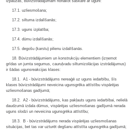
izpaužas, būvizstrādājumam nonākot saskarē ar uguni:
17.1. uzliesmošana;
17.2. siltuma izdalīšanās;
17.3. uguns izplatība;
17.4. dūmu izdalīšanās;
17.5. degošu (karstu) pilienu izdalīšanās.
18. Būvizstrādājumiem un konstrukciju elementiem (izņemot
grīdas un jumta segumus, cauruļvadu siltumizolācijas izstrādājumus)
ir šādas ugunsreakcijas klases:
18.1. A1 - būvizstrādājums nereaģē uz uguns iedarbību, šīs
klases būvizstrādājumi neveicina ugunsgrēka attīstību vispārējas
uzliesmošanas gadījumā;
18.2. A2 - būvizstrādājums, kas pakļauts uguns iedarbībai, nelielā
daudzumā izdala dūmus, vispārējas uzliesmošanas gadījumā nerada
uguns slodzi un neveicina ugunsgrēka attīstību;
18.3. B - būvizstrādājums nerada vispārējas uzliesmošanas
situācijas, bet tas var uzturēt degšanu attīstīta ugunsgrēka gadījumā;