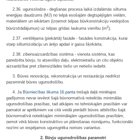
2.36. ugunsslodze - degšanas procesa laikā izdalāmās siltuma
enerģijas daudzums (MJ) no telpā esošajām degtspējīgām vielām,
materiāliem un iekārtam (izņemot telpas būvkonstrukciju veidojošos
2
būvizstrādājumus) uz telpas grīdas laukuma vienību (m
);
2.37. ventilējama (piekārtā) fasāde - fasādes konstrukcija, kurai
starp siltumizolāciju un ārējo apdari ir gaisa šķirkārta;
2.38. zibensaizsardzības sistēma - vienota sistēma, kas
paredzēta būvju, to atsevišķo daļu, elektroietaišu un citu objektu
aizsardzībai pret zibensizlādes tiešo un netiešo iedarbi.
3. Būves renovācija, rekonstrukcija un restaurācija nedrīkst
pazemināt būves ugunsdrošību.
4. Ja
Būvniecības likuma
16.panta
trešajā daļā minētajos
gadījumos nevar ievērot šajā būvnormatīvā noteiktās minimālās
ugunsdrošības prasības, tad atkāpes no tehniskajām prasībām var
pamatot ar aprēķiniem vai citā veidā pierādīt būves atbilstību šajā
būvnormatīvā noteiktajām minimālajām ugunsdrošības prasībām,
ņemot vērā būves konstruktīvo un plānošanas risinājumu, funkcionālo
nozīmi un iespējamos ugunsgrēka norises variantus.
2. Būvju ugunsdrošības parametri