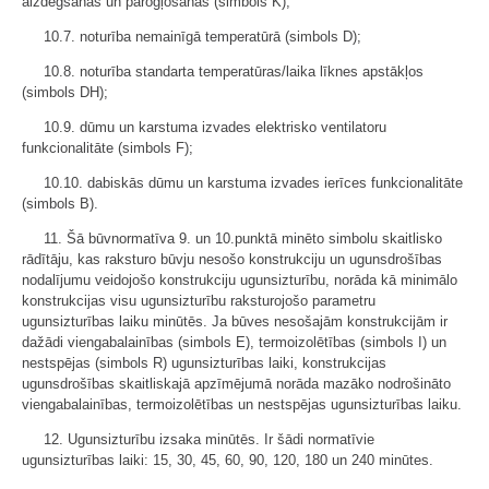
aizdegšanās un pārogļošanās (simbols K);
10.7. noturība nemainīgā temperatūrā (simbols D);
10.8. noturība standarta temperatūras/laika līknes apstākļos
(simbols DH);
10.9. dūmu un karstuma izvades elektrisko ventilatoru
funkcionalitāte (simbols F);
10.10. dabiskās dūmu un karstuma izvades ierīces funkcionalitāte
(simbols B).
11. Šā būvnormatīva 9. un 10.punktā minēto simbolu skaitlisko
rādītāju, kas raksturo būvju nesošo konstrukciju un ugunsdrošības
nodalījumu veidojošo konstrukciju ugunsizturību, norāda kā minimālo
konstrukcijas visu ugunsizturību raksturojošo parametru
ugunsizturības laiku minūtēs. Ja būves nesošajām konstrukcijām ir
dažādi viengabalainības (simbols E), termoizolētības (simbols I) un
nestspējas (simbols R) ugunsizturības laiki, konstrukcijas
ugunsdrošības skaitliskajā apzīmējumā norāda mazāko nodrošināto
viengabalainības, termoizolētības un nestspējas ugunsizturības laiku.
12. Ugunsizturību izsaka minūtēs. Ir šādi normatīvie
ugunsizturības laiki: 15, 30, 45, 60, 90, 120, 180 un 240 minūtes.