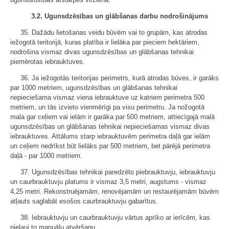
3.2. Ugunsdzēsības un glābšanas darbu nodrošinājums
35. Dažādu lietošanas veidu būvēm vai to grupām, kas atrodas
iežogotā teritorijā, kuras platība ir lielāka par pieciem hektāriem,
nodrošina vismaz divas ugunsdzēsības un glābšanas tehnikai
piemērotas iebrauktuves.
36. Ja iežogotās teritorijas perimetrs, kurā atrodas būves, ir garāks
par 1000 metriem, ugunsdzēsības un glābšanas tehnikai
nepieciešama vismaz viena iebrauktuve uz katriem perimetra 500
metriem, un tās izvieto vienmērīgi pa visu perimetru. Ja nožogotā
mala gar ceļiem vai ielām ir garāka par 500 metriem, attiecīgajā malā
ugunsdzēsības un glābšanas tehnikai nepieciešamas vismaz divas
iebrauktuves. Attālums starp iebrauktuvēm perimetra daļā gar ielām
un ceļiem nedrīkst būt lielāks par 500 metriem, bet pārējā perimetra
daļā - par 1000 metriem.
37. Ugunsdzēsības tehnikai paredzēto piebrauktuvju, iebrauktuvju
un caurbrauktuvju platums ir vismaz 3,5 metri, augstums - vismaz
4,25 metri. Rekonstruējamām, renovējamām un restaurējamām būvēm
atļauts saglabāt esošos caurbrauktuvju gabarītus.
38. Iebrauktuvju un caurbrauktuvju vārtus aprīko ar ierīcēm, kas
pieļauj to manuālu atvēršanu.