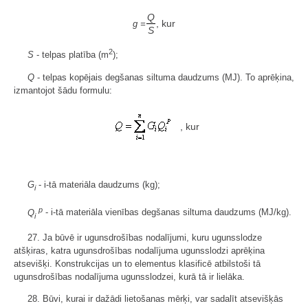
Q
, kur
g =
S
2
S
- telpas platība (m
);
Q
- telpas kopējais degšanas siltuma daudzums (MJ). To aprēķina,
izmantojot šādu formulu:
, kur
G
- i-tā materiāla daudzums (kg);
i
p
Q
- i-tā materiāla vienības degšanas siltuma daudzums (MJ/kg).
i
27. Ja būvē ir ugunsdrošības nodalījumi, kuru ugunsslodze
atšķiras, katra ugunsdrošības nodalījuma ugunsslodzi aprēķina
atsevišķi. Konstrukcijas un to elementus klasificē atbilstoši tā
ugunsdrošības nodalījuma ugunsslodzei, kurā tā ir lielāka.
28. Būvi, kurai ir dažādi lietošanas mērķi, var sadalīt atsevišķās