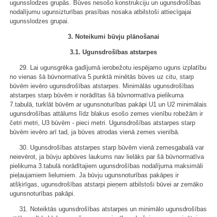
ugunsslodzes grupās. Būves nesošo konstrukciju un ugunsdrošības
nodalījumu ugunsizturības prasības nosaka atbilstoši attiecīgajai
ugunsslodzes grupai.
3. Noteikumi būvju plānošanai
3.1. Ugunsdrošības atstarpes
29. Lai ugunsgrēka gadījumā ierobežotu iespējamo uguns izplatību
no vienas šā būvnormatīva 5.punktā minētās būves uz citu, starp
būvēm ievēro ugunsdrošības atstarpes. Minimālās ugunsdrošības
atstarpes starp būvēm ir norādītas šā būvnormatīva pielikuma
7.tabulā, turklāt būvēm ar ugunsnoturības pakāpi U1 un U2 minimālais
ugunsdrošības attālums līdz blakus esošo zemes vienību robežām ir
četri metri, U3 būvēm - pieci metri. Ugunsdrošības atstarpes starp
būvēm ievēro arī tad, ja būves atrodas vienā zemes vienībā.
30. Ugunsdrošības atstarpes starp būvēm vienā zemesgabalā var
neievērot, ja būvju apbūves laukums nav lielāks par šā būvnormatīva
pielikuma 3.tabulā norādītajiem ugunsdrošības nodalījuma maksimāli
pieļaujamiem lielumiem. Ja būvju ugunsnoturības pakāpes ir
atšķirīgas, ugunsdrošības atstarpi pieņem atbilstoši būvei ar zemāko
ugunsnoturības pakāpi.
31. Noteiktās ugunsdrošības atstarpes un minimālo ugunsdrošības