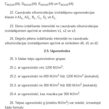
C
(t4), D
(t4), E
(t4) un F
(t4).
ROOF
ROOF
ROOF
ROOF
22. Cauruļvadu siltumizolācijas izstrādājumu ugunsreakcijas
klases ir A1
, A2
, B
, C
, D
un E
.
L
L
L
L
L
L
23. Dūmu izdalīšanās intensitāti no cauruļvadu siltumizolācijas
izstrādājumiem apzīmē ar simboliem s1, s2 un s3.
24. Degošo pilienu izdalīšanās intensitāti no cauruļvadu
siltumizolācijas izstrādājumiem apzīmē ar simboliem d0, d1 un d2.
2.5. Ugunsslodze
25. Ir šādas telpu ugunsslodzes grupas:
2
25.1. ar ugunsslodzi virs 1200 MJ/m
;
2
2
25.2. ar ugunsslodzi no 600 MJ/m
līdz 1200 MJ/m
(ieskaitot);
2
2
25.3. ar ugunsslodzi no 300 MJ/m
līdz 600 MJ/m
(ieskaitot);
2
25.4. ar ugunsslodzi, kas mazāka par 300 MJ/m
.
2
26. Telpas ugunsslodzi g (izteiktu MJ/m
) var noteikt, izmantojot
šādu formulu: