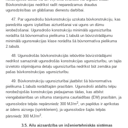
Būvkonstrukcijas nedrīkst radīt neparedzamus draudus
ugunsdzēsības un glābšanas dienestu darbībai.
47. Par ugunsdrošu būvkonstrukciju uzskata būvkonstrukciju, kas
paredzēta uguns izplatības aizturēšanai vai uguns un dūmu
ierobežošanai. Ugunsdrošo konstrukciju minimālā ugunsizturība
norādīta šā būvnormatīva pielikuma 1.tabulā un būvizstrādājumu
minimālā ugunsreakcijas klase norādīta šā būvnormatīva pielikuma
2.tabulā.
48. Ugunsdrošās būvkonstrukcijās iebūvētie būvizstrādājumi
nedrīkst samazināt ugunsdrošās konstrukcijas ugunsizturību, un tajās
izvietoto stiprinājuma detaļu ugunsizturība nedrīkst būt zemāka par
pašas būvkonstrukcijas ugunsizturību.
49. Būvkonstrukciju ugunsizturībai jāatbilst šā būvnormatīva
pielikuma 1.tabulā norādītajām prasībām. Ugunsdroši atdalītu telpu
norobežojošās konstrukcijas pieļaujamas tādas, kas atbilst
viengabalainības un siltuma starojuma caurlaidības (EW) prasībām, ja
2
ugunsslodze telpās nepārsniedz 300 MJ/m
, un papildus ir aprīkotas
ar ūdens aizsegu (sprinkleriem), ja ugunsslodze šajās telpās
2
pārsniedz 300 MJ/m
.
3.5. Ailu aizsardzība un inženiertehniskās sistēmas