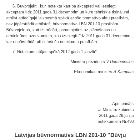
6. Būvprojekti, kuri noteiktā kārtībā akceptēti vai iesniegti
akceptam līdz 2011.gada 31.decembrim un kuru tehniskie risinājumi
atbilst attiecīgajā laikposmā spēkā esošo normatīvo aktu prasībām,
nav jāpārstrādā atbilstoši būvnormatīva LBN 201-10 prasībām.
Būvprojektus, kuri izstrādāti, pamatojoties uz plānošanas un
arhitektūras uzdevumiem, kas izsniegti līdz 2011.gada 31.decembrim,
var nepārstrādāt atbilstoši šo noteikumu prasībām.
7. Noteikumi stājas spēkā 2012.gada 1.janvārī.
Ministru prezidents
V.Dombrovskis
Ekonomikas ministrs
A.Kampars
Apstiprināts
ar Ministru kabineta
2011.gada 28.jūnija
noteikumiem Nr.498
Latvijas būvnormatīvs LBN 201-10 "Būvju