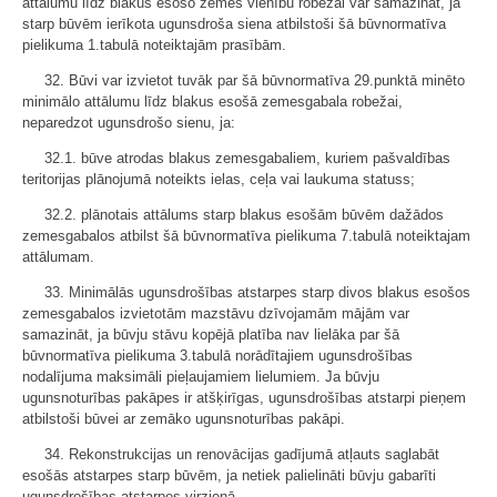
attālumu līdz blakus esošo zemes vienību robežai var samazināt, ja
starp būvēm ierīkota ugunsdroša siena atbilstoši šā būvnormatīva
pielikuma 1.tabulā noteiktajām prasībām.
32. Būvi var izvietot tuvāk par šā būvnormatīva 29.punktā minēto
minimālo attālumu līdz blakus esošā zemesgabala robežai,
neparedzot ugunsdrošo sienu, ja:
32.1. būve atrodas blakus zemesgabaliem, kuriem pašvaldības
teritorijas plānojumā noteikts ielas, ceļa vai laukuma statuss;
32.2. plānotais attālums starp blakus esošām būvēm dažādos
zemesgabalos atbilst šā būvnormatīva pielikuma 7.tabulā noteiktajam
attālumam.
33. Minimālās ugunsdrošības atstarpes starp divos blakus esošos
zemesgabalos izvietotām mazstāvu dzīvojamām mājām var
samazināt, ja būvju stāvu kopējā platība nav lielāka par šā
būvnormatīva pielikuma 3.tabulā norādītajiem ugunsdrošības
nodalījuma maksimāli pieļaujamiem lielumiem. Ja būvju
ugunsnoturības pakāpes ir atšķirīgas, ugunsdrošības atstarpi pieņem
atbilstoši būvei ar zemāko ugunsnoturības pakāpi.
34. Rekonstrukcijas un renovācijas gadījumā atļauts saglabāt
esošās atstarpes starp būvēm, ja netiek palielināti būvju gabarīti
ugunsdrošības atstarpes virzienā.