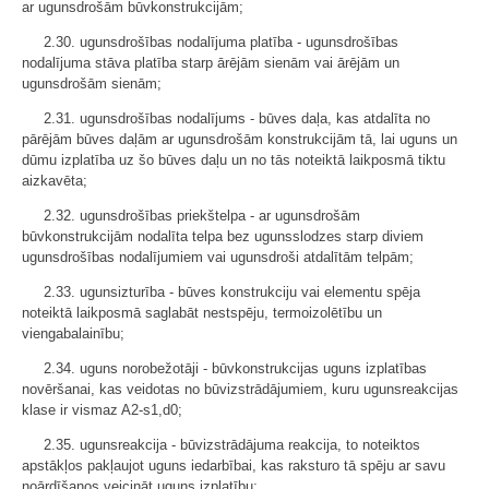
ar ugunsdrošām būvkonstrukcijām;
2.30. ugunsdrošības nodalījuma platība - ugunsdrošības
nodalījuma stāva platība starp ārējām sienām vai ārējām un
ugunsdrošām sienām;
2.31. ugunsdrošības nodalījums - būves daļa, kas atdalīta no
pārējām būves daļām ar ugunsdrošām konstrukcijām tā, lai uguns un
dūmu izplatība uz šo būves daļu un no tās noteiktā laikposmā tiktu
aizkavēta;
2.32. ugunsdrošības priekštelpa - ar ugunsdrošām
būvkonstrukcijām nodalīta telpa bez ugunsslodzes starp diviem
ugunsdrošības nodalījumiem vai ugunsdroši atdalītām telpām;
2.33. ugunsizturība - būves konstrukciju vai elementu spēja
noteiktā laikposmā saglabāt nestspēju, termoizolētību un
viengabalainību;
2.34. uguns norobežotāji - būvkonstrukcijas uguns izplatības
novēršanai, kas veidotas no būvizstrādājumiem, kuru ugunsreakcijas
klase ir vismaz A2-s1,d0;
2.35. ugunsreakcija - būvizstrādājuma reakcija, to noteiktos
apstākļos pakļaujot uguns iedarbībai, kas raksturo tā spēju ar savu
noārdīšanos veicināt uguns izplatību;