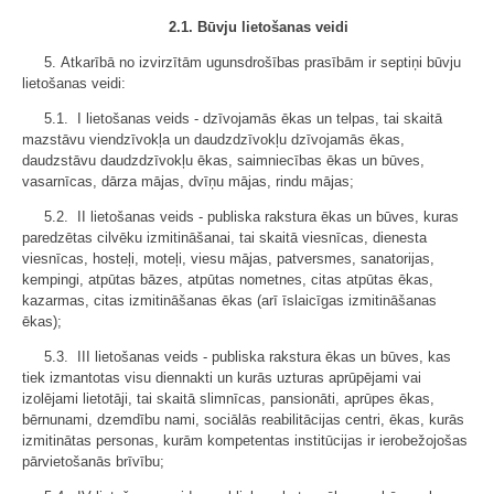
2.1. Būvju lietošanas veidi
5. Atkarībā no izvirzītām ugunsdrošības prasībām ir septiņi būvju
lietošanas veidi:
5.1. I lietošanas veids - dzīvojamās ēkas un telpas, tai skaitā
mazstāvu viendzīvokļa un daudzdzīvokļu dzīvojamās ēkas,
daudzstāvu daudzdzīvokļu ēkas, saimniecības ēkas un būves,
vasarnīcas, dārza mājas, dvīņu mājas, rindu mājas;
5.2. II lietošanas veids - publiska rakstura ēkas un būves, kuras
paredzētas cilvēku izmitināšanai, tai skaitā viesnīcas, dienesta
viesnīcas, hosteļi, moteļi, viesu mājas, patversmes, sanatorijas,
kempingi, atpūtas bāzes, atpūtas nometnes, citas atpūtas ēkas,
kazarmas, citas izmitināšanas ēkas (arī īslaicīgas izmitināšanas
ēkas);
5.3. III lietošanas veids - publiska rakstura ēkas un būves, kas
tiek izmantotas visu diennakti un kurās uzturas aprūpējami vai
izolējami lietotāji, tai skaitā slimnīcas, pansionāti, aprūpes ēkas,
bērnunami, dzemdību nami, sociālās reabilitācijas centri, ēkas, kurās
izmitinātas personas, kurām kompetentas institūcijas ir ierobežojošas
pārvietošanās brīvību;