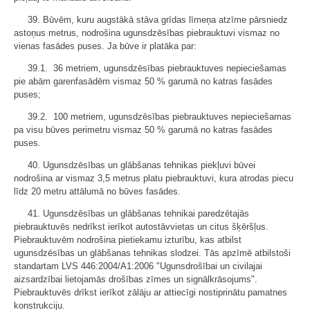
39. Būvēm, kuru augstākā stāva grīdas līmeņa atzīme pārsniedz
astoņus metrus, nodrošina ugunsdzēsības piebrauktuvi vismaz no
vienas fasādes puses. Ja būve ir platāka par:
39.1. 36 metriem, ugunsdzēsības piebrauktuves nepieciešamas
pie abām garenfasādēm vismaz 50 % garumā no katras fasādes
puses;
39.2. 100 metriem, ugunsdzēsības piebrauktuves nepieciešamas
pa visu būves perimetru vismaz 50 % garumā no katras fasādes
puses.
40. Ugunsdzēsības un glābšanas tehnikas piekļuvi būvei
nodrošina ar vismaz 3,5 metrus platu piebrauktuvi, kura atrodas piecu
līdz 20 metru attālumā no būves fasādes.
41. Ugunsdzēsības un glābšanas tehnikai paredzētajās
piebrauktuvēs nedrīkst ierīkot autostāvvietas un citus šķēršļus.
Piebrauktuvēm nodrošina pietiekamu izturību, kas atbilst
ugunsdzēsības un glābšanas tehnikas slodzei. Tās apzīmē atbilstoši
standartam LVS 446:2004/A1:2006 "Ugunsdrošībai un civilajai
aizsardzībai lietojamās drošības zīmes un signālkrāsojums".
Piebrauktuvēs drīkst ierīkot zālāju ar attiecīgi nostiprinātu pamatnes
konstrukciju.