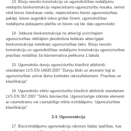
13. Būvju nesošo konstrukciju un ugunsdrošības nodalījumu
veidojošo būvkonstrukciju nepieciešamo ugunsizturību nosaka, ņemot
vērā būves lietošanas veidu, nepieciešamo būves ugunsnoturības
pakāpi, būves augstākā stāva grīdas līmeni, ugunsdrošības
nodalījuma pieļaujamo platību un būves vai tās daļu ugunsslodzi.
14. Jebkurai būvkonstrukcijai no attiecīgi izvirzītajiem
ugunsizturības rādītājiem jānodrošina lielākais attiecīgajai
būvkonstrukcijai noteiktais ugunsizturības laiks. Būvju nesošo
konstrukciju un ugunsdrošības nodalījumu konstrukciju ugunsizturības
prasības norādītas šā būvnormatīva pielikuma 1.tabulā.
15. Ugunsdrošo durvju ugunsizturību klasificē atbilstoši
standartam LVS EN 14600:2007 "Durvju bloki un atverami logi ar
ugunsizturības un/vai dūmu kontroles raksturlielumiem. Prasības un
klasifikācija".
16. Ugunsdrošo stiklu ugunsizturību klasificē atbilstoši standartam
LVS EN 357:2007 "Stikls būvniecībā. Ugunsizturīgie stiklotie elementi
ar caurredzamu vai caurspīdīgu stikla izstrādājumu. Ugunsizturības
klasifikācija".
2.4. Ugunsreakcija
17. Būvizstrādājumu ugunsreakciju raksturo šādas īpašības, kas