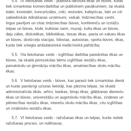
5.4. IV lietošanas veids - publiska rakstura ēkas un būves, kuras
tiek izmantotas komercdarbībai un publiskiem pasākumiem, tai skaitā
teātri, kinoteātri, koncertzāles, cirki, restorāni, kafejnīcas, bāri un citi
sabiedriskās ēdināšanas uzņēmumi, veikali, tirdzniecības centri,
tirgus paviljoni un citas tirdzniecības būves, konferenču un izstāžu
telpas un būves, klubi, kultūras nami, muzeji, kulta ēkas un būves,
deju zāles, diskotēkas, bibliotēkas, tiesas ēkas, pasta un sakaru ēkas
un būves, dzelzceļa stacijas, lidostas, autoostas, sporta būves, ēkas,
kurās tiek sniegta ambulatoriskā medicīniskā palīdzība;
5.5. IVa lietošanas veids - izglītības darbībai paredzētas ēkas un
būves, tai skaitā pirmsskolas bērnu izglītības iestāžu ēkas,
pamatskolu un ģimnāziju mācību ēkas, amatniecības skolu mācību
ēkas;
5.6. V lietošanas veids - būves, kas parasti tiek izmantotas dienā
un kurās pastāvīgi uzturas lietotāji, kas pārzina telpas, tai skaitā
administratīvās ēkās, arhīvi, bankas, biroju ēkas, glābšanas dienestu
ēkas un būves, universitāšu un augstskolu mācību ēkas, zinātnes un
pētniecības iestāžu ēkas, interešu skolu mācību ēkas, citu izglītības
un zinātnisko iestāžu ēkas;
5.7. VI lietošanas veids - ražošanas ēkas un telpas, kurās notiek
ražošanas procesi, un noliktavas;