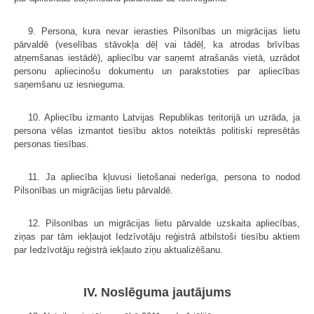
9. Persona, kura nevar ierasties Pilsonības un migrācijas lietu
pārvaldē (veselības stāvokļa dēļ vai tādēļ, ka atrodas brīvības
atņemšanas iestādē), apliecību var saņemt atrašanās vietā, uzrādot
personu apliecinošu dokumentu un parakstoties par apliecības
saņemšanu uz iesnieguma.
10. Apliecību izmanto Latvijas Republikas teritorijā un uzrāda, ja
persona vēlas izmantot tiesību aktos noteiktās politiski represētās
personas tiesības.
11. Ja apliecība kļuvusi lietošanai nederīga, persona to nodod
Pilsonības un migrācijas lietu pārvaldē.
12. Pilsonības un migrācijas lietu pārvalde uzskaita apliecības,
ziņas par tām iekļaujot Iedzīvotāju reģistrā atbilstoši tiesību aktiem
par Iedzīvotāju reģistrā iekļauto ziņu aktualizēšanu.
IV. Noslēguma jautājums