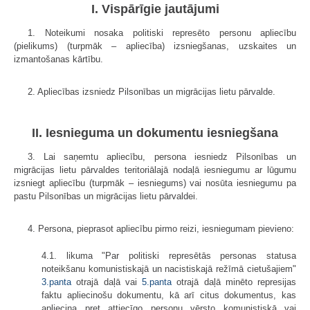
I. Vispārīgie jautājumi
1. Noteikumi nosaka politiski represēto personu apliecību
(pielikums) (turpmāk – apliecība) izsniegšanas, uzskaites un
izmantošanas kārtību.
2. Apliecības izsniedz Pilsonības un migrācijas lietu pārvalde.
II. Iesnieguma un dokumentu iesniegšana
3. Lai saņemtu apliecību, persona iesniedz Pilsonības un
migrācijas lietu pārvaldes teritoriālajā nodaļā iesniegumu ar lūgumu
izsniegt apliecību (turpmāk – iesniegums) vai nosūta iesniegumu pa
pastu Pilsonības un migrācijas lietu pārvaldei.
4. Persona, pieprasot apliecību pirmo reizi, iesniegumam pievieno:
4.1. likuma "Par politiski represētās personas statusa
noteikšanu komunistiskajā un nacistiskajā režīmā cietušajiem"
3.panta
otrajā daļā vai
5.panta
otrajā daļā minēto represijas
faktu apliecinošu dokumentu, kā arī citus dokumentus, kas
apliecina pret attiecīgo personu vērsto komunistiskā vai