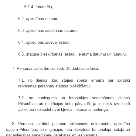
6.1.4. fotoattēlu;
6.2. apliecības numuru;
6.3. apliecības izdošanas datumu;
6.4. apliecības izdevējiestādi;
6.5. statusa piešķiršanas iestādi, lēmuma datumu un numuru.
7. Personai apliecību izsniedz 10 darbdienu laikā:
7.1. no dienas, kad stājies spēkā lēmums par politiski
represētās personas statusa piešķiršanu;
7.2. no iesnieguma un fotogrāfijas saņemšanas dienas
Pilsonības un migrācijas lietu pārvaldē, ja iepriekš izsniegtā
apliecība nozaudēta vai kļuvusi lietošanai nederīga.
8. Persona, uzrādot personu apliecinošu dokumentu, apliecību
saņem Pilsonības un migrācijas lietu pārvaldes teritoriālajā nodaļā un
par apliecības saņemšanu parakstās uz iesnieguma.