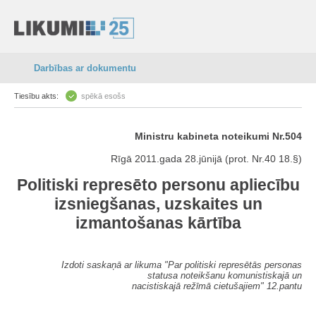
Darbības ar dokumentu
Tiesību akts:
spēkā esošs
Ministru kabineta noteikumi Nr.504
Rīgā 2011.gada 28.jūnijā (prot. Nr.40 18.§)
Politiski represēto personu apliecību
izsniegšanas, uzskaites un
izmantošanas kārtība
Izdoti saskaņā ar likuma "Par politiski represētās personas
statusa noteikšanu komunistiskajā un
nacistiskajā režīmā cietušajiem" 12.pantu