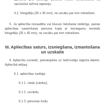
nacistiskā režīma represiju;
4.2. fotogrāfiju (35 x 45 mm), ne vecāku par trim mēnešiem.
5. Ja apliecība nozaudēta vai kļuvusi lietošanai nederīga, jaunas
apliecības saņemšanai persona kopā ar iesniegumu iesniedz
fotogrāfiju (35 x 45 mm), ne vecāku par trim mēnešiem.
III. Apliecības saturs, izsniegšana, izmantošana
un uzskaite
6. Apliecību izsniedz, pamatojoties uz Iedzīvotāju reģistra datiem.
Apliecībā iekļauj:
6.1. apliecības turētāja:
6.1.1. vārdu (vārdus);
6.1.2. uzvārdu;
6.1.3. personas kodu;