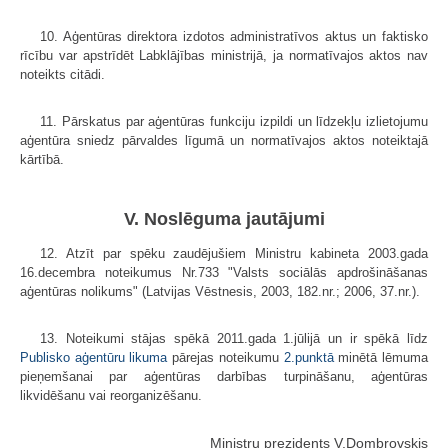
10. Aģentūras direktora izdotos administratīvos aktus un faktisko
rīcību var apstrīdēt Labklājības ministrijā, ja normatīvajos aktos nav
noteikts citādi.
11. Pārskatus par aģentūras funkciju izpildi un līdzekļu izlietojumu
aģentūra sniedz pārvaldes līgumā un normatīvajos aktos noteiktajā
kārtībā.
V. Noslēguma jautājumi
12. Atzīt par spēku zaudējušiem Ministru kabineta 2003.gada
16.decembra noteikumus Nr.733 "Valsts sociālās apdrošināšanas
aģentūras nolikums" (Latvijas Vēstnesis, 2003, 182.nr.; 2006, 37.nr.).
13. Noteikumi stājas spēkā 2011.gada 1.jūlijā un ir spēkā līdz
Publisko aģentūru likuma
pārejas noteikumu
2.punktā
minētā lēmuma
pieņemšanai par aģentūras darbības turpināšanu, aģentūras
likvidēšanu vai reorganizēšanu.
Ministru prezidents V.Dombrovskis