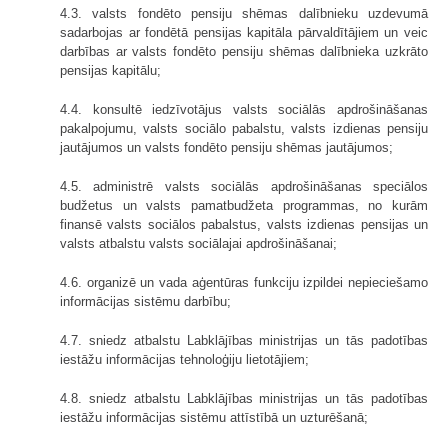
4.3. valsts fondēto pensiju shēmas dalībnieku uzdevumā
sadarbojas ar fondētā pensijas kapitāla pārvaldītājiem un veic
darbības ar valsts fondēto pensiju shēmas dalībnieka uzkrāto
pensijas kapitālu;
4.4. konsultē iedzīvotājus valsts sociālās apdrošināšanas
pakalpojumu, valsts sociālo pabalstu, valsts izdienas pensiju
jautājumos un valsts fondēto pensiju shēmas jautājumos;
4.5. administrē valsts sociālās apdrošināšanas speciālos
budžetus un valsts pamatbudžeta programmas, no kurām
finansē valsts sociālos pabalstus, valsts izdienas pensijas un
valsts atbalstu valsts sociālajai apdrošināšanai;
4.6. organizē un vada aģentūras funkciju izpildei nepieciešamo
informācijas sistēmu darbību;
4.7. sniedz atbalstu Labklājības ministrijas un tās padotības
iestāžu informācijas tehnoloģiju lietotājiem;
4.8. sniedz atbalstu Labklājības ministrijas un tās padotības
iestāžu informācijas sistēmu attīstībā un uzturēšanā;