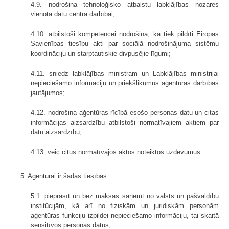
4.9. nodrošina tehnoloģisko atbalstu labklājības nozares
vienotā datu centra darbībai;
4.10. atbilstoši kompetencei nodrošina, ka tiek pildīti Eiropas
Savienības tiesību akti par sociālā nodrošinājuma sistēmu
koordināciju un starptautiskie divpusējie līgumi;
4.11. sniedz labklājības ministram un Labklājības ministrijai
nepieciešamo informāciju un priekšlikumus aģentūras darbības
jautājumos;
4.12. nodrošina aģentūras rīcībā esošo personas datu un citas
informācijas aizsardzību atbilstoši normatīvajiem aktiem par
datu aizsardzību;
4.13. veic citus normatīvajos aktos noteiktos uzdevumus.
5. Aģentūrai ir šādas tiesības:
5.1. pieprasīt un bez maksas saņemt no valsts un pašvaldību
institūcijām, kā arī no fiziskām un juridiskām personām
aģentūras funkciju izpildei nepieciešamo informāciju, tai skaitā
sensitīvos personas datus;