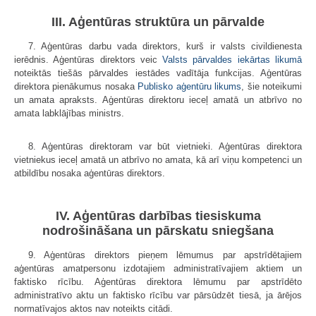
III. Aģentūras struktūra un pārvalde
7. Aģentūras darbu vada direktors, kurš ir valsts civildienesta
ierēdnis. Aģentūras direktors veic
Valsts pārvaldes iekārtas likumā
noteiktās tiešās pārvaldes iestādes vadītāja funkcijas. Aģentūras
direktora pienākumus nosaka
Publisko aģentūru likums
, šie noteikumi
un amata apraksts. Aģentūras direktoru ieceļ amatā un atbrīvo no
amata labklājības ministrs.
8. Aģentūras direktoram var būt vietnieki. Aģentūras direktora
vietniekus ieceļ amatā un atbrīvo no amata, kā arī viņu kompetenci un
atbildību nosaka aģentūras direktors.
IV. Aģentūras darbības tiesiskuma
nodrošināšana un pārskatu sniegšana
9. Aģentūras direktors pieņem lēmumus par apstrīdētajiem
aģentūras amatpersonu izdotajiem administratīvajiem aktiem un
faktisko rīcību. Aģentūras direktora lēmumu par apstrīdēto
administratīvo aktu un faktisko rīcību var pārsūdzēt tiesā, ja ārējos
normatīvajos aktos nav noteikts citādi.