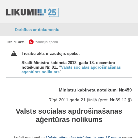
Darbības ar dokumentu
Tiesību akts:
zaudējis spēku
Tiesību akts ir zaudējis spēku.
Skatīt Ministru kabineta 2012. gada 18. decembra
noteikumus Nr. 911 "
Valsts sociālās apdrošināšanas
aģentūras nolikums
".
Ministru kabineta noteikumi Nr.459
Rīgā 2011.gada 21.jūnijā (prot. Nr.39 12.§)
Valsts sociālās apdrošināšanas
aģentūras nolikums
Izdoti saskaņā ar
Valsts pārvaldes iekārtas likuma
16.panta
pirmo