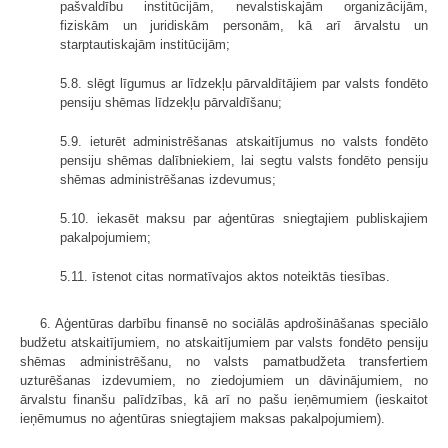
pašvaldību institūcijām, nevalstiskajām organizācijām,
fiziskām un juridiskām personām, kā arī ārvalstu un
starptautiskajām institūcijām;
5.8. slēgt līgumus ar līdzekļu pārvaldītājiem par valsts fondēto
pensiju shēmas līdzekļu pārvaldīšanu;
5.9. ieturēt administrēšanas atskaitījumus no valsts fondēto
pensiju shēmas dalībniekiem, lai segtu valsts fondēto pensiju
shēmas administrēšanas izdevumus;
5.10. iekasēt maksu par aģentūras sniegtajiem publiskajiem
pakalpojumiem;
5.11. īstenot citas normatīvajos aktos noteiktās tiesības.
6. Aģentūras darbību finansē no sociālās apdrošināšanas speciālo
budžetu atskaitījumiem, no atskaitījumiem par valsts fondēto pensiju
shēmas administrēšanu, no valsts pamatbudžeta transfertiem
uzturēšanas izdevumiem, no ziedojumiem un dāvinājumiem, no
ārvalstu finanšu palīdzības, kā arī no pašu ieņēmumiem (ieskaitot
ieņēmumus no aģentūras sniegtajiem maksas pakalpojumiem).