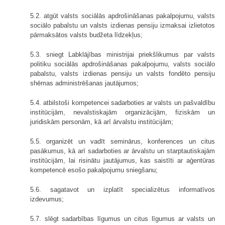
5.2. atgūt valsts sociālās apdrošināšanas pakalpojumu, valsts
sociālo pabalstu un valsts izdienas pensiju izmaksai izlietotos
pārmaksātos valsts budžeta līdzekļus;
5.3. sniegt Labklājības ministrijai priekšlikumus par valsts
politiku sociālās apdrošināšanas pakalpojumu, valsts sociālo
pabalstu, valsts izdienas pensiju un valsts fondēto pensiju
shēmas administrēšanas jautājumos;
5.4. atbilstoši kompetencei sadarboties ar valsts un pašvaldību
institūcijām, nevalstiskajām organizācijām, fiziskām un
juridiskām personām, kā arī ārvalstu institūcijām;
5.5. organizēt un vadīt seminārus, konferences un citus
pasākumus, kā arī sadarboties ar ārvalstu un starptautiskajām
institūcijām, lai risinātu jautājumus, kas saistīti ar aģentūras
kompetencē esošo pakalpojumu sniegšanu;
5.6. sagatavot un izplatīt specializētus informatīvos
izdevumus;
5.7. slēgt sadarbības līgumus un citus līgumus ar valsts un