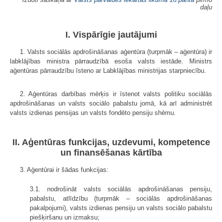
daļu
I. Vispārīgie jautājumi
1. Valsts sociālās apdrošināšanas aģentūra (turpmāk – aģentūra) ir
labklājības ministra pārraudzībā esoša valsts iestāde. Ministrs
aģentūras pārraudzību īsteno ar Labklājības ministrijas starpniecību.
2. Aģentūras darbības mērķis ir īstenot valsts politiku sociālās
apdrošināšanas un valsts sociālo pabalstu jomā, kā arī administrēt
valsts izdienas pensijas un valsts fondēto pensiju shēmu.
II. Aģentūras funkcijas, uzdevumi, kompetence
un finansēšanas kārtība
3. Aģentūrai ir šādas funkcijas:
3.1. nodrošināt valsts sociālās apdrošināšanas pensiju,
pabalstu, atlīdzību (turpmāk – sociālās apdrošināšanas
pakalpojumi), valsts izdienas pensiju un valsts sociālo pabalstu
piešķiršanu un izmaksu;