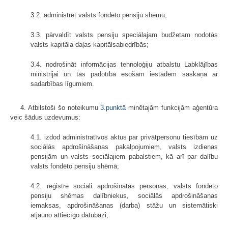
3.2. administrēt valsts fondēto pensiju shēmu;
3.3. pārvaldīt valsts pensiju speciālajam budžetam nodotās
valsts kapitāla daļas kapitālsabiedrībās;
3.4. nodrošināt informācijas tehnoloģiju atbalstu Labklājības
ministrijai un tās padotībā esošām iestādēm saskaņā ar
sadarbības līgumiem.
4. Atbilstoši šo noteikumu
3.punktā
minētajām funkcijām aģentūra
veic šādus uzdevumus:
4.1. izdod administratīvos aktus par privātpersonu tiesībām uz
sociālās apdrošināšanas pakalpojumiem, valsts izdienas
pensijām un valsts sociālajiem pabalstiem, kā arī par dalību
valsts fondēto pensiju shēmā;
4.2. reģistrē sociāli apdrošinātās personas, valsts fondēto
pensiju shēmas dalībniekus, sociālās apdrošināšanas
iemaksas, apdrošināšanas (darba) stāžu un sistemātiski
atjauno attiecīgo datubāzi;