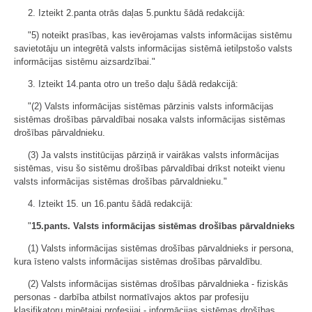
2. Izteikt 2.panta otrās daļas 5.punktu šādā redakcijā:
"5) noteikt prasības, kas ievērojamas valsts informācijas sistēmu
savietotāju un integrētā valsts informācijas sistēmā ietilpstošo valsts
informācijas sistēmu aizsardzībai."
3. Izteikt 14.panta otro un trešo daļu šādā redakcijā:
"(2) Valsts informācijas sistēmas pārzinis valsts informācijas
sistēmas drošības pārvaldībai nosaka valsts informācijas sistēmas
drošības pārvaldnieku.
(3) Ja valsts institūcijas pārziņā ir vairākas valsts informācijas
sistēmas, visu šo sistēmu drošības pārvaldībai drīkst noteikt vienu
valsts informācijas sistēmas drošības pārvaldnieku."
4. Izteikt 15. un 16.pantu šādā redakcijā:
"
15.pants. Valsts informācijas sistēmas drošības pārvaldnieks
(1) Valsts informācijas sistēmas drošības pārvaldnieks ir persona,
kura īsteno valsts informācijas sistēmas drošības pārvaldību.
(2) Valsts informācijas sistēmas drošības pārvaldnieka - fiziskās
personas - darbība atbilst normatīvajos aktos par profesiju
klasifikatoru minētajai profesijai - informācijas sistēmas drošības