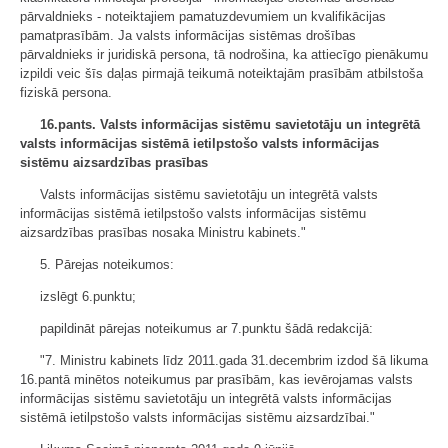
pārvaldnieks - noteiktajiem pamatuzdevumiem un kvalifikācijas
pamatprasībām. Ja valsts informācijas sistēmas drošības
pārvaldnieks ir juridiskā persona, tā nodrošina, ka attiecīgo pienākumu
izpildi veic šīs daļas pirmajā teikumā noteiktajām prasībām atbilstoša
fiziskā persona.
16.pants. Valsts informācijas sistēmu savietotāju un integrētā
valsts informācijas sistēmā ietilpstošo valsts informācijas
sistēmu aizsardzības prasības
Valsts informācijas sistēmu savietotāju un integrētā valsts
informācijas sistēmā ietilpstošo valsts informācijas sistēmu
aizsardzības prasības nosaka Ministru kabinets."
5. Pārejas noteikumos:
izslēgt 6.punktu;
papildināt pārejas noteikumus ar 7.punktu šādā redakcijā:
"7. Ministru kabinets līdz 2011.gada 31.decembrim izdod šā likuma
16.pantā minētos noteikumus par prasībām, kas ievērojamas valsts
informācijas sistēmu savietotāju un integrētā valsts informācijas
sistēmā ietilpstošo valsts informācijas sistēmu aizsardzībai."