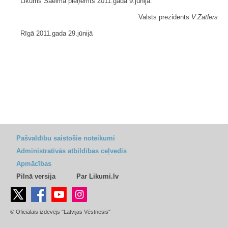
Likums Saeimā pieņemts 2011.gada 9.jūnijā.
Valsts prezidents
V.Zatlers
Rīgā 2011.gada 29.jūnijā
Pašvaldību saistošie noteikumi
Administratīvās atbildības ceļvedis
Apmācības
Pilnā versija
Par Likumi.lv
© Oficiālais izdevējs "Latvijas Vēstnesis"