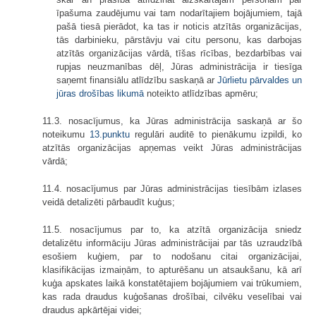
īpašuma zaudējumu vai tam nodarītajiem bojājumiem, tajā
pašā tiesā pierādot, ka tas ir noticis atzītās organizācijas,
tās darbinieku, pārstāvju vai citu personu, kas darbojas
atzītās organizācijas vārdā, tīšas rīcības, bezdarbības vai
rupjas neuzmanības dēļ, Jūras administrācija ir tiesīga
saņemt finansiālu atlīdzību saskaņā ar
Jūrlietu pārvaldes un
jūras drošības likumā
noteikto atlīdzības apmēru;
11.3. nosacījumus, ka Jūras administrācija saskaņā ar šo
noteikumu
13.punktu
regulāri auditē to pienākumu izpildi, ko
atzītās organizācijas apņemas veikt Jūras administrācijas
vārdā;
11.4. nosacījumus par Jūras administrācijas tiesībām izlases
veidā detalizēti pārbaudīt kuģus;
11.5. nosacījumus par to, ka atzītā organizācija sniedz
detalizētu informāciju Jūras administrācijai par tās uzraudzībā
esošiem kuģiem, par to nodošanu citai organizācijai,
klasifikācijas izmaiņām, to apturēšanu un atsaukšanu, kā arī
kuģa apskates laikā konstatētajiem bojājumiem vai trūkumiem,
kas rada draudus kuģošanas drošībai, cilvēku veselībai vai
draudus apkārtējai videi;