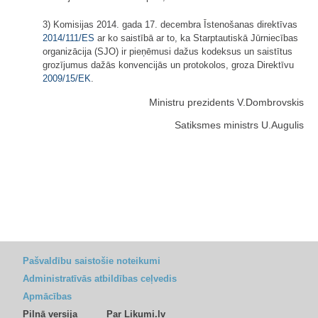
3) Komisijas 2014. gada 17. decembra Īstenošanas direktīvas
2014/111/ES
ar ko saistībā ar to, ka Starptautiskā Jūrniecības
organizācija (SJO) ir pieņēmusi dažus kodeksus un saistītus
grozījumus dažās konvencijās un protokolos, groza Direktīvu
2009/15/EK
.
Ministru prezidents V.Dombrovskis
Satiksmes ministrs U.Augulis
Pašvaldību saistošie noteikumi
Administratīvās atbildības ceļvedis
Apmācības
Pilnā versija
Par Likumi.lv