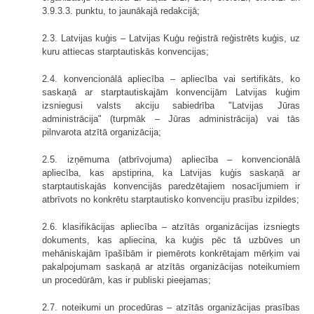
3.9.3.3. punktu, to jaunākajā redakcijā;
2.3. Latvijas kuģis – Latvijas Kuģu reģistrā reģistrēts kuģis, uz
kuru attiecas starptautiskās konvencijas;
2.4. konvencionālā apliecība – apliecība vai sertifikāts, ko
saskaņā ar starptautiskajām konvencijām Latvijas kuģim
izsniegusi valsts akciju sabiedrība "Latvijas Jūras
administrācija" (turpmāk – Jūras administrācija) vai tās
pilnvarota atzītā organizācija;
2.5. izņēmuma (atbrīvojuma) apliecība – konvencionālā
apliecība, kas apstiprina, ka Latvijas kuģis saskaņā ar
starptautiskajās konvencijās paredzētajiem nosacījumiem ir
atbrīvots no konkrētu starptautisko konvenciju prasību izpildes;
2.6. klasifikācijas apliecība – atzītās organizācijas izsniegts
dokuments, kas apliecina, ka kuģis pēc tā uzbūves un
mehāniskajām īpašībām ir piemērots konkrētajam mērķim vai
pakalpojumam saskaņā ar atzītās organizācijas noteikumiem
un procedūrām, kas ir publiski pieejamas;
2.7. noteikumi un procedūras – atzītās organizācijas prasības