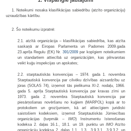
1. Noteikumi nosaka klasifikācijas sabiedrību (atzīto organizāciju)
uzraudzības kārtību.
2. Šo noteikumu izpratnē:
2.1. atzītā organizācija – klasifikācijas sabiedrība, kas atzīta
saskaņā ar Eiropas Parlamenta un Padomes 2009.gada
23.aprīļa Regulu (EK) Nr.
391/2009
par kopīgiem noteikumiem
un standartiem attiecībā uz organizācijām, kas pilnvarotas
veikt kuģu inspekcijas un apskates;
2.2. starptautiskās konvencijas – 1974. gada 1. novembra
Starptautiskā konvencija par cilvēku dzīvības aizsardzību uz
jūras (SOLAS 74), izņemot tās pielikuma XI-2. nodaļu, 1966.
gada 5. aprīļa Starptautiskā konvencija par kravas zīmi un
1973. gada 2. novembra Starptautiskā konvencija par
piesārņošanas novēršanu no kuģiem (MARPOL) kopā ar to
protokoliem un grozījumiem, kā arī attiecīgiem juridiski
saistošiem kodeksiem, izņemot Starptautiskās Jūrniecības
organizācijas (turpmāk –
IMO
) Instrumentu īstenošanas
kodeksa 2. daļas 16.1., 18.1. un 19. punktu un
IMO
Atzīto
organizāciju kodeksa 2. daļas 1.1., 1.3., 3.9.3.1., 3.9.3.2. un