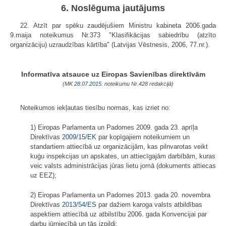
6. Noslēguma jautājums
22. Atzīt par spēku zaudējušiem Ministru kabineta 2006.gada
9.maija noteikumus Nr.373 "Klasifikācijas sabiedrību (atzīto
organizāciju) uzraudzības kārtība" (Latvijas Vēstnesis, 2006, 77.nr.).
Informatīva atsauce uz Eiropas Savienības direktīvām
(MK
28.07.2015.
noteikumu Nr.428 redakcijā)
Noteikumos iekļautas tiesību normas, kas izriet no:
1) Eiropas Parlamenta un Padomes 2009. gada 23. aprīļa
Direktīvas
2009/15/EK
par kopīgajiem noteikumiem un
standartiem attiecībā uz organizācijām, kas pilnvarotas veikt
kuģu inspekcijas un apskates, un attiecīgajām darbībām, kuras
veic valsts administrācijas jūras lietu jomā (dokuments attiecas
uz EEZ);
2) Eiropas Parlamenta un Padomes 2013. gada 20. novembra
Direktīvas
2013/54/ES
par dažiem karoga valsts atbildības
aspektiem attiecībā uz atbilstību 2006. gada Konvencijai par
darbu jūrniecībā un tās izpildi;