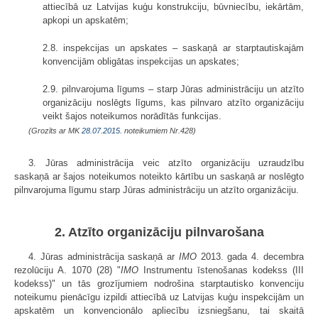
attiecībā uz Latvijas kuģu konstrukciju, būvniecību, iekārtām,
apkopi un apskatēm;
2.8. inspekcijas un apskates – saskaņā ar starptautiskajām
konvencijām obligātas inspekcijas un apskates;
2.9. pilnvarojuma līgums – starp Jūras administrāciju un atzīto
organizāciju noslēgts līgums, kas pilnvaro atzīto organizāciju
veikt šajos noteikumos norādītās funkcijas.
(Grozīts ar MK
28.07.2015.
noteikumiem Nr.428)
3. Jūras administrācija veic atzīto organizāciju uzraudzību
saskaņā ar šajos noteikumos noteikto kārtību un saskaņā ar noslēgto
pilnvarojuma līgumu starp Jūras administrāciju un atzīto organizāciju.
2. Atzīto organizāciju pilnvarošana
4. Jūras administrācija saskaņā ar
IMO
2013. gada 4. decembra
rezolūciju A. 1070 (28) "
IMO
Instrumentu īstenošanas kodekss (III
kodekss)" un tās grozījumiem nodrošina starptautisko konvenciju
noteikumu pienācīgu izpildi attiecībā uz Latvijas kuģu inspekcijām un
apskatēm un konvencionālo apliecību izsniegšanu, tai skaitā