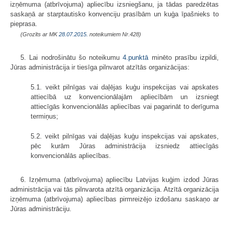
izņēmuma (atbrīvojuma) apliecību izsniegšanu, ja tādas paredzētas
saskaņā ar starptautisko konvenciju prasībām un kuģa īpašnieks to
pieprasa.
(Grozīts ar MK
28.07.2015.
noteikumiem Nr.428)
5. Lai nodrošinātu šo noteikumu
4.punktā
minēto prasību izpildi,
Jūras administrācija ir tiesīga pilnvarot atzītās organizācijas:
5.1. veikt pilnīgas vai daļējas kuģu inspekcijas vai apskates
attiecībā uz konvencionālajām apliecībām un izsniegt
attiecīgās konvencionālās apliecības vai pagarināt to derīguma
termiņus;
5.2. veikt pilnīgas vai daļējas kuģu inspekcijas vai apskates,
pēc kurām Jūras administrācija izsniedz attiecīgās
konvencionālās apliecības.
6. Izņēmuma (atbrīvojuma) apliecību Latvijas kuģim izdod Jūras
administrācija vai tās pilnvarota atzītā organizācija. Atzītā organizācija
izņēmuma (atbrīvojuma) apliecības pirmreizējo izdošanu saskaņo ar
Jūras administrāciju.