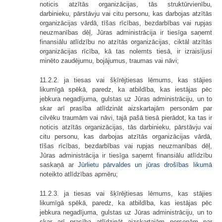
noticis atzītās organizācijas, tās struktūrvienību,
darbinieku, pārstāvju vai citu personu, kas darbojas atzītās
organizācijas vārdā, tīšas rīcības, bezdarbības vai rupjas
neuzmanības dēļ, Jūras administrācija ir tiesīga saņemt
finansiālu atlīdzību no atzītās organizācijas, ciktāl atzītās
organizācijas rīcība, kā tas nolemts tiesā, ir izraisījusi
minēto zaudējumu, bojājumus, traumas vai nāvi;
11.2.2. ja tiesas vai šķīrējtiesas lēmums, kas stājies
likumīgā spēkā, paredz, ka atbildība, kas iestājas pēc
jebkura negadījuma, gulstas uz Jūras administrāciju, un to
skar arī prasība atlīdzināt aizskartajām personām par
cilvēku traumām vai nāvi, tajā pašā tiesā pierādot, ka tas ir
noticis atzītās organizācijas, tās darbinieku, pārstāvju vai
citu personu, kas darbojas atzītās organizācijas vārdā,
tīšas rīcības, bezdarbības vai rupjas neuzmanības dēļ,
Jūras administrācija ir tiesīga saņemt finansiālu atlīdzību
saskaņā ar
Jūrlietu pārvaldes un jūras drošības likumā
noteikto atlīdzības apmēru;
11.2.3. ja tiesas vai šķīrējtiesas lēmums, kas stājies
likumīgā spēkā, paredz, ka atbildība, kas iestājas pēc
jebkura negadījuma, gulstas uz Jūras administrāciju, un to
skar arī prasība atlīdzināt aizskartajām personām par