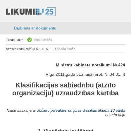
Darbības ar dokumentu
Tiesību akts:
spēkā esošs
Attēlotā redakcija: 31.07.2015. - ... /
Spēkā esošā
Ministru kabineta noteikumi Nr.424
Rīgā 2011.gada 31.maijā (prot. Nr.34 31.§)
Klasifikācijas sabiedrību (atzīto
organizāciju) uzraudzības kārtība
Izdoti saskaņā ar
Jūrlietu pārvaldes un jūras drošības likuma
18.panta
ceturto daļu
1. Vispārīgie jautājumi