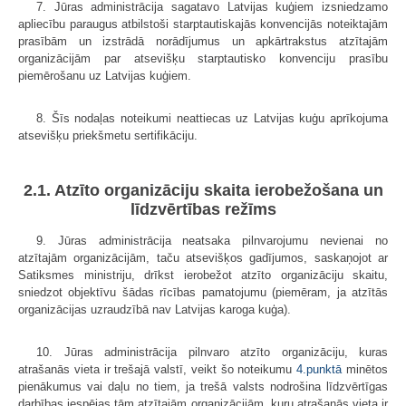
7. Jūras administrācija sagatavo Latvijas kuģiem izsniedzamo
apliecību paraugus atbilstoši starptautiskajās konvencijās noteiktajām
prasībām un izstrādā norādījumus un apkārtrakstus atzītajām
organizācijām par atsevišķu starptautisko konvenciju prasību
piemērošanu uz Latvijas kuģiem.
8. Šīs nodaļas noteikumi neattiecas uz Latvijas kuģu aprīkojuma
atsevišķu priekšmetu sertifikāciju.
2.1. Atzīto organizāciju skaita ierobežošana un
līdzvērtības režīms
9. Jūras administrācija neatsaka pilnvarojumu nevienai no
atzītajām organizācijām, taču atsevišķos gadījumos, saskaņojot ar
Satiksmes ministriju, drīkst ierobežot atzīto organizāciju skaitu,
sniedzot objektīvu šādas rīcības pamatojumu (piemēram, ja atzītās
organizācijas uzraudzībā nav Latvijas karoga kuģa).
10. Jūras administrācija pilnvaro atzīto organizāciju, kuras
atrašanās vieta ir trešajā valstī, veikt šo noteikumu
4.punktā
minētos
pienākumus vai daļu no tiem, ja trešā valsts nodrošina līdzvērtīgas
darbības iespējas tām atzītajām organizācijām, kuru atrašanās vieta ir