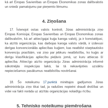
kā arī Eiropas Savienības un Eiropas Ekonomikas zonas dalībvalstis
un sniedz pamatojumu par pieņemto lēmumu.
4. Ziņošana
17. Īstenojot ostas valsts kontroli, Jūras administrācija ziņo
Eiropas Komisijai, Eiropas Savienības un Eiropas Ekonomikas zonas
dalībvalstīm, kā arī attiecīgajai kuģa karoga valstij, ja ir konstatējusi,
ka atzītā organizācija, kas darbojas karoga valsts vārdā, ir izdevusi
derīgas konvencionālās apliecības kuģiem, kas neatbilst starptautisko
konvenciju prasībām, vai ziņo par jebkuru neatbilstību, ko kuģis ar
derīgu klasifikācijas apliecību pieļāvis jomā, uz kuru attiecas šī
apliecība. Attiecīgo atzīto organizāciju Jūras administrācija informē
sākotnējās inspekcijas laikā, lai tā nekavējoties uzsāktu
nepieciešamos pasākumus neatbilstību novēršanai.
18. Šo noteikumu
17.punktā
minētajos gadījumos Jūras
administrācija ziņo tikai tad, ja radušies nopietni draudi drošībai un
videi vai fakti norāda uz atzītās organizācijas nolaidīgu rīcību.
5. Tehnisko noteikumu piemērošana