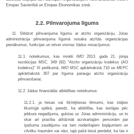
Eiropas Savienībā un Eiropas Ekonomikas zonā.
2.2. Pilnvarojuma līgums
11. Slēdzot pilnvarojuma līgumu ar atzīto organizāciju, Jūras
administrācija pilnvarojuma līgumā nosaka atzītās organizācijas
pienākumus, funkcijas un ietver vismaz šādus nosacījumus:
11.1. noteikumus, kas minēti
IMO
2013. gada 21. jūnija
rezolūcijas MSC. 349 (92) "Atzīto organizāciju kodekss (AO
kodekss)" III pielikumā,
IMO MSC
apkārtrakstā 710 un
MEPC
apkārtrakstā 307 par līguma paraugu atzīto organizāciju
pilnvarošanai;
11.2. šādus finansiālās atbildības noteikumus:
11.2.1. ja tiesas vai šķīrējtiesas lēmums, kas stājies
likumīgā spēkā, paredz, ka atbildība, kas iestājas pēc
jebkura negadījuma, gulstas uz Jūras administrāciju, un to
skar arī prasība atlīdzināt aizskartajām personām par
īpašuma zaudējumu vai tam nodarītajiem bojājumiem un
cilvēku traumām vai nāvi, tajā pašā tiesā pierādot, ka tas ir