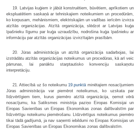
19. Latvijas kuģiem ir jābūt konstruētiem, būvētiem, aprīkotiem un
ekspluatētiem saskaņā ar tehniskajiem noteikumiem un procedūrām,
ko korpusam, mehānismiem, elektriskajām un vadības ierīcēm izvirza
atzītās organizācijas. Atzītā organizācija, slēdzot ar Latvijas kuģa
īpašnieku līgumu par kuģa uzraudzību, nodrošina kuģa īpašnieku ar
informāciju par atzītās organizācijas izvirzītajām prasībām.
20. Jūras administrācija un atzītā organizācija sadarbojas, lai
izstrādātu atzītās organizācijas noteikumus un procedūras, kā arī veic
pārrunas, lai panāktu starptautisko konvenciju saskaņotu
interpretāciju.
21. Attiecībā uz šo noteikumu
19.punktā
minētajiem nosacījumiem
Jūras administrācija var piemērot noteikumus, ko uzskata par
līdzvērtīgiem tiem, kurus piemēro atzītā organizācija, ņemot vērā
nosacījumu, ka Satiksmes ministrija paziņo Eiropas Komisijai un
Eiropas Savienības un Eiropas Ekonomikas zonas dalībvalstīm par
līdzvērtīgu noteikumu piemērošanu. Līdzvērtīgus noteikumus piemēro
tikai tādā gadījumā, ja nav saņemti iebildumi no Eiropas Komisijas un
Eiropas Savienības un Eiropas Ekonomikas zonas dalībvalstīm.