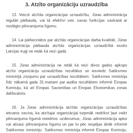
3. Atzīto organizāciju uzraudzība
13. Veicot atzītās organizācijas uzraudzību, Jūras administrācija
regulāri pārbauda, vai tā efektīvi veic savas funkcijas saskaņā ar
noslēgto pilnvarojuma līgumu.
14. Lai pārliecinātos par atzītās organizācijas darba kvalitāti, Jūras
administrācija pārbauda atzītās organizācijas uzraudzībā esošo
Latvijas kuģi ne retāk kā reizi gadā.
15. Jūras administrācija ne retāk kā reizi divos gados apkopo
atzīto organizāciju uzraudzības rezultātus un iesniedz Satiksmes
ministrijā ziņojumu par uzraudzības rezultātiem. Satiksmes ministrija
līdz nākamā gada 31.martam par audita rezultātiem informē Eiropas
Komisiju, kā arī Eiropas Savienības un Eiropas Ekonomikas zonas
dalībvalstis.
16. Ja Jūras administrācija atzītās organizācijas uzraudzības
ietvaros secina, ka atzītajai organizācijai turpmāk nedrīkst ļaut veikt
pilnvarojuma līgumā noteiktos uzdevumus, Jūras administrācija aptur
vai atsauc pilnvarojuma līgumu un par to pēc iespējas ātrāk informē
Satiksmes ministriju. Satiksmes ministrija informē Eiropas Komisiju,