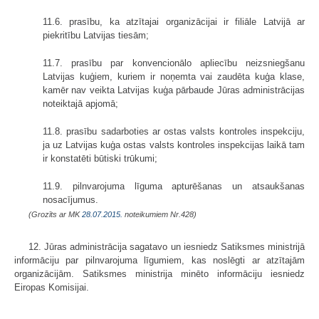
11.6. prasību, ka atzītajai organizācijai ir filiāle Latvijā ar
piekritību Latvijas tiesām;
11.7. prasību par konvencionālo apliecību neizsniegšanu
Latvijas kuģiem, kuriem ir noņemta vai zaudēta kuģa klase,
kamēr nav veikta Latvijas kuģa pārbaude Jūras administrācijas
noteiktajā apjomā;
11.8. prasību sadarboties ar ostas valsts kontroles inspekciju,
ja uz Latvijas kuģa ostas valsts kontroles inspekcijas laikā tam
ir konstatēti būtiski trūkumi;
11.9. pilnvarojuma līguma apturēšanas un atsaukšanas
nosacījumus.
(Grozīts ar MK
28.07.2015.
noteikumiem Nr.428)
12. Jūras administrācija sagatavo un iesniedz Satiksmes ministrijā
informāciju par pilnvarojuma līgumiem, kas noslēgti ar atzītajām
organizācijām. Satiksmes ministrija minēto informāciju iesniedz
Eiropas Komisijai.