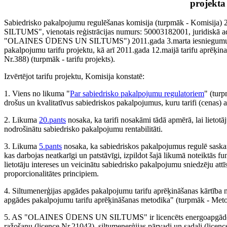
projekta
Sabiedrisko pakalpojumu regulēšanas komisija (turpmāk - Komisij
SILTUMS", vienotais reģistrācijas numurs: 50003182001, juridiskā a
"OLAINES ŪDENS UN SILTUMS") 2011.gada 3.marta iesniegumu Nr.1
pakalpojumu tarifu projektu, kā arī 2011.gada 12.maijā tarifu aprēķi
Nr.388) (turpmāk - tarifu projekts).
Izvērtējot tarifu projektu, Komisija konstatē:
1. Viens no likuma "
Par sabiedrisko pakalpojumu regulatoriem
" (tur
drošus un kvalitatīvus sabiedriskos pakalpojumus, kuru tarifi (cenas
2. Likuma
20.pants
nosaka, ka tarifi nosakāmi tādā apmērā, lai lietot
nodrošinātu sabiedrisko pakalpojumu rentabilitāti.
3. Likuma
5.pants
nosaka, ka sabiedriskos pakalpojumus regulē saskaņ
kas darbojas neatkarīgi un patstāvīgi, izpildot šajā likumā noteiktās f
lietotāju intereses un veicinātu sabiedrisko pakalpojumu sniedzēju attīs
proporcionalitātes principiem.
4. Siltumenerģijas apgādes pakalpojumu tarifu aprēķināšanas kārtība 
apgādes pakalpojumu tarifu aprēķināšanas metodika" (turpmāk - Meto
5. AS "OLAINES ŪDENS UN SILTUMS" ir licencēts energoapgādes ko
ražošanu (licence Nr.21043), siltumenerģijas pārvadi un sadali (licenc