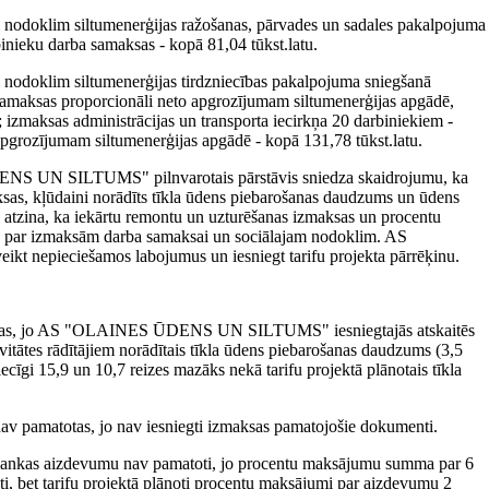
am nodoklim siltumenerģijas ražošanas, pārvades un sadales pakalpojuma
inieku darba samaksas - kopā 81,04 tūkst.latu.
m nodoklim siltumenerģijas tirdzniecības pakalpojuma sniegšanā
samaksas proporcionāli neto apgrozījumam siltumenerģijas apgādē,
; izmaksas administrācijas un transporta iecirkņa 20 darbiniekiem -
grozījumam siltumenerģijas apgādē - kopā 131,78 tūkst.latu.
NS UN SILTUMS" pilnvarotais pārstāvis sniedza skaidrojumu, ka
aksas, kļūdaini norādīts tīkla ūdens piebarošanas daudzums un ūdens
na, ka iekārtu remontu un uzturēšanas izmaksas un procentu
mu par izmaksām darba samaksai un sociālajam nodoklim. AS
 nepieciešamos labojumus un iesniegt tarifu projekta pārrēķinu.
matotas, jo AS "OLAINES ŪDENS UN SILTUMS" iesniegtajās atskaitēs
vitātes rādītājiem norādītais tīkla ūdens piebarošanas daudzums (3,5
cīgi 15,9 un 10,7 reizes mazāks nekā tarifu projektā plānotais tīkla
nav pamatotas, jo nav iesniegti izmaksas pamatojošie dokumenti.
tu bankas aizdevumu nav pamatoti, jo procentu maksājumu summa par 6
, bet tarifu projektā plānoti procentu maksājumi par aizdevumu 2