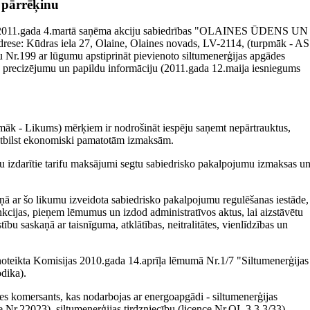
 pārrēķinu
a) 2011.gada 4.martā saņēma akciju sabiedrības "OLAINES ŪDENS UN
drese: Kūdras iela 27, Olaine, Olaines novads, LV-2114, (turpmāk - AS
99 ar lūgumu apstiprināt pievienoto siltumenerģijas apgādes
na precizējumu un papildu informāciju (2011.gada 12.maija iesniegums
pmāk - Likums) mērķiem ir nodrošināt iespēju saņemt nepārtrauktus,
) atbilst ekonomiski pamatotām izmaksām.
āju izdarītie tarifu maksājumi segtu sabiedrisko pakalpojumu izmaksas u
ā ar šo likumu izveidota sabiedrisko pakalpojumu regulēšanas iestāde,
unkcijas, pieņem lēmumus un izdod administratīvos aktus, lai aizstāvētu
tību saskaņā ar taisnīguma, atklātības, neitralitātes, vienlīdzības un
noteikta Komisijas 2010.gada 14.aprīļa lēmumā Nr.1/7 "Siltumenerģijas
dika).
mersants, kas nodarbojas ar energoapgādi - siltumenerģijas
e Nr.22023), siltumenerģijas tirdzniecību (licence Nr.OL 3.3 3/33).