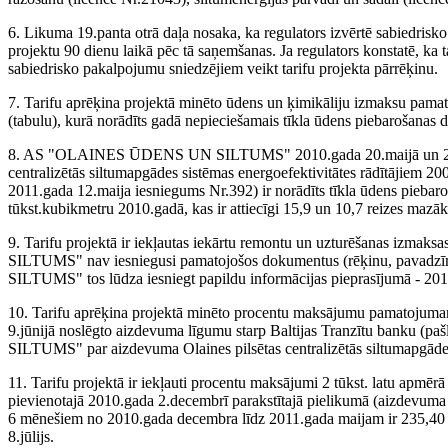
6. Likuma 19.panta otrā daļa nosaka, ka regulators izvērtē sabiedrisko
projektu 90 dienu laikā pēc tā saņemšanas. Ja regulators konstatē, ka ta
sabiedrisko pakalpojumu sniedzējiem veikt tarifu projekta pārrēķinu.
7. Tarifu aprēķina projektā minēto ūdens un ķimikāliju izmaks
(tabulu), kurā norādīts gadā nepieciešamais tīkla ūdens piebarošanas
8. AS "OLAINES ŪDENS UN SILTUMS" 2010.gada 20.maijā un 2011.ga
centralizētās siltumapgādes sistēmas energoefektivitātes rādītājiem
2011.gada 12.maija iesniegums Nr.392) ir norādīts tīkla ūdens pieba
tūkst.kubikmetru 2010.gadā, kas ir attiecīgi 15,9 un 10,7 reizes mazāk 
9. Tarifu projektā ir iekļautas iekārtu remontu un uzturēšanas iz
SILTUMS" nav iesniegusi pamatojošos dokumentus (rēķinu, pavad
SILTUMS" tos lūdza iesniegt papildu informācijas pieprasījumā - 201
10. Tarifu aprēķina projektā minēto procentu maksājumu pamat
9.jūnijā noslēgto aizdevuma līgumu starp Baltijas Tranzītu ban
SILTUMS" par aizdevuma Olaines pilsētas centralizētās siltumapgādes
11. Tarifu projektā ir iekļauti procentu maksājumi 2 tūkst. latu apm
pievienotajā 2010.gada 2.decembrī parakstītajā pielikumā (aizdevum
6 mēnešiem no 2010.gada decembra līdz 2011.gada maijam ir 235,40 
8.jūlijs.