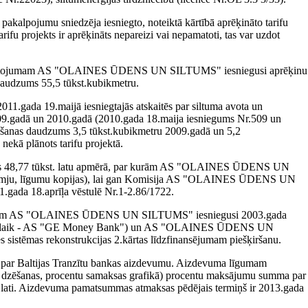
 pakalpojumu sniedzēja iesniegto, noteiktā kārtībā aprēķināto tarifu
rifu projekts ir aprēķināts nepareizi vai nepamatoti, tas var uzdot
u pamatojumam AS "OLAINES ŪDENS UN SILTUMS" iesniegusi aprēķinu
 daudzums 55,5 tūkst.kubikmetru.
da 19.maijā iesniegtajās atskaitēs par siltuma avota un
 2009.gadā un 2010.gadā (2010.gada 18.maija iesniegums Nr.509 un
rošanas daudzums 3,5 tūkst.kubikmetru 2009.gadā un 5,2
nekā plānots tarifu projektā.
maksas 48,77 tūkst. latu apmērā, par kurām AS "OLAINES ŪDENS UN
zīmju, līgumu kopijas), lai gan Komisija AS "OLAINES ŪDENS UN
1.gada 18.aprīļa vēstulē Nr.1-2.86/1722.
ojumam AS "OLAINES ŪDENS UN SILTUMS" iesniegusi 2003.gada
ku (pašlaik - AS "GE Money Bank") un AS "OLAINES ŪDENS UN
 sistēmas rekonstrukcijas 2.kārtas līdzfinansējumam piešķiršanu.
ērā par Baltijas Tranzītu bankas aizdevumu. Aizdevuma līgumam
a dzēšanas, procentu samaksas grafikā) procentu maksājumu summa par
lati. Aizdevuma pamatsummas atmaksas pēdējais termiņš ir 2013.gada