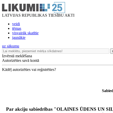
LATVIJAS REPUBLIKAS TIESĪBU AKTI
veidi
tēmas
visvairāk skatītie
jaunākie
uz sākumu
Izvērstā meklēšana
Autorizēties savā kontā
Kādēļ autorizēties vai reģistrēties?
Sabie
Par akciju sabiedrības "OLAINES ŪDENS UN SILT