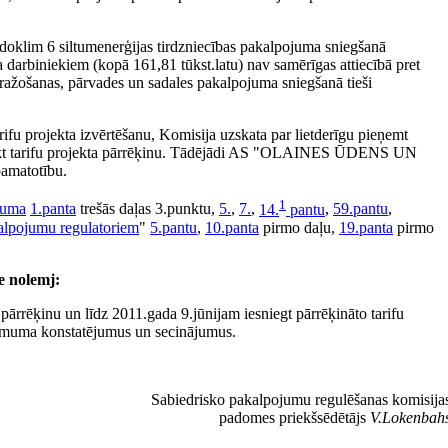
odoklim 6 siltumenerģijas tirdzniecības pakalpojuma sniegšanā
a darbiniekiem (kopā 161,81 tūkst.latu) nav samērīgas attiecībā pret
ažošanas, pārvades un sadales pakalpojuma sniegšanā tieši
tarifu projekta izvērtēšanu, Komisija uzskata par lietderīgu pieņemt
arifu projekta pārrēķinu. Tādējādi AS "OLAINES ŪDENS UN
pamatotību.
1
kuma
1.panta
trešās daļas 3.punktu,
5.
,
7.
,
14.
pantu
,
59.pantu
,
alpojumu regulatoriem
"
5.pantu
,
10.panta
pirmo daļu,
19.panta
pirmo
 nolemj:
inu un līdz 2011.gada 9.jūnijam iesniegt pārrēķināto tarifu
ēmuma konstatējumus un secinājumus.
Sabiedrisko pakalpojumu regulēšanas komisija
padomes priekšsēdētājs
V.Lokenbah