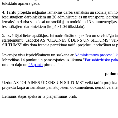
tūkst.latu apmērā gadā.
4. Tarifu projektā iekļautās izmaksas darba samaksai un sociālajam n
iesaistītajiem darbiniekiem un 20 administrācijas un transporta iecirkņ
izmaksām darba samaksai un sociālajam nodoklim 13 siltumenerģijas r
iesaistītajiem darbiniekiem (kopā 81,04 tūkst.latu).
5. Izvērtējot lietas apstākļus, lai nodrošinātu objektīvu un savlaicīgu 
starplēmumu, uzdodot AS "OLAINES ŪDENS UN SILTUMS" veikt t
SILTUMS" tiks dota iespēja pārrēķināt tarifu projektu, nodrošinot tā 
Ievērojot visu iepriekšminēto un saskaņā ar
Administratīvā procesa li
Metodikas 14.punktu un pamatojoties uz likuma "
Par sabiedrisko pak
un otro daļu un
25.panta
pirmo daļu,
padome
Uzdot AS "OLAINES ŪDENS UN SILTUMS" veikt tarifu projekta pārrēķ
projektu kopā ar izmaksas pamatojošiem dokumentiem, ņemot vērā l
Lēmums stājas spēkā ar tā pieņemšanas brīdi.