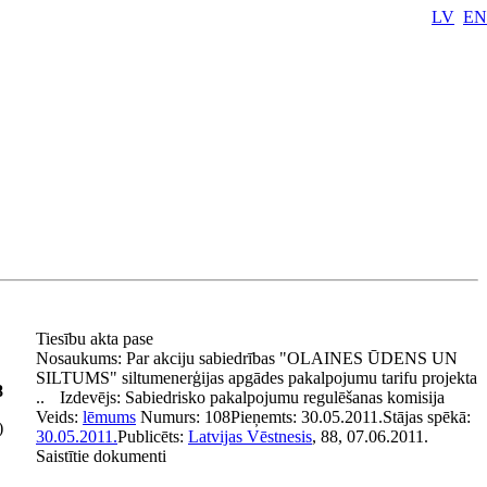
LV
EN
Tiesību akta pase
Nosaukums:
Par akciju sabiedrības "OLAINES ŪDENS UN
SILTUMS" siltumenerģijas apgādes pakalpojumu tarifu projekta
8
..
Izdevējs:
Sabiedrisko pakalpojumu regulēšanas komisija
Veids:
lēmums
Numurs:
108
Pieņemts:
30.05.2011.
Stājas spēkā:
)
30.05.2011.
Publicēts:
Latvijas Vēstnesis
, 88, 07.06.2011.
Saistītie dokumenti