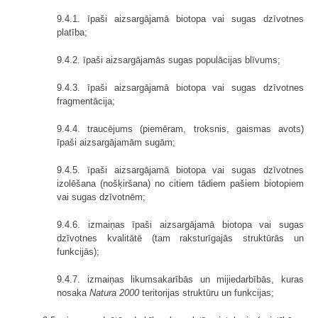
9.4.1. īpaši aizsargājamā biotopa vai sugas dzīvotnes
platība;
9.4.2. īpaši aizsargājamās sugas populācijas blīvums;
9.4.3. īpaši aizsargājamā biotopa vai sugas dzīvotnes
fragmentācija;
9.4.4. traucējums (piemēram, troksnis, gaismas avots)
īpaši aizsargājamām sugām;
9.4.5. īpaši aizsargājamā biotopa vai sugas dzīvotnes
izolēšana (nošķiršana) no citiem tādiem pašiem biotopiem
vai sugas dzīvotnēm;
9.4.6. izmaiņas īpaši aizsargājamā biotopa vai sugas
dzīvotnes kvalitātē (tam raksturīgajās struktūrās un
funkcijās);
9.4.7. izmaiņas likumsakarībās un mijiedarbībās, kuras
nosaka
Natura 2000
teritorijas struktūru un funkcijas;