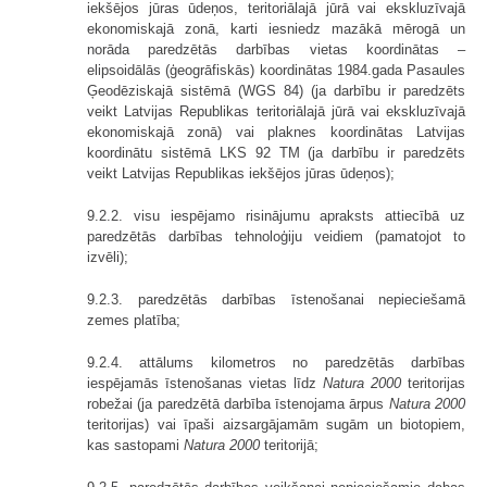
iekšējos jūras ūdeņos, teritoriālajā jūrā vai ekskluzīvajā
ekonomiskajā zonā, karti iesniedz mazākā mērogā un
norāda paredzētās darbības vietas koordinātas –
elipsoidālās (ģeogrāfiskās) koordinātas 1984.gada Pasaules
Ģeodēziskajā sistēmā (WGS 84) (ja darbību ir paredzēts
veikt Latvijas Republikas teritoriālajā jūrā vai ekskluzīvajā
ekonomiskajā zonā) vai plaknes koordinātas Latvijas
koordinātu sistēmā LKS 92 TM (ja darbību ir paredzēts
veikt Latvijas Republikas iekšējos jūras ūdeņos);
9.2.2. visu iespējamo risinājumu apraksts attiecībā uz
paredzētās darbības tehnoloģiju veidiem (pamatojot to
izvēli);
9.2.3. paredzētās darbības īstenošanai nepieciešamā
zemes platība;
9.2.4. attālums kilometros no paredzētās darbības
iespējamās īstenošanas vietas līdz
Natura 2000
teritorijas
robežai (ja paredzētā darbība īstenojama ārpus
Natura 2000
teritorijas) vai īpaši aizsargājamām sugām un biotopiem,
kas sastopami
Natura 2000
teritorijā;