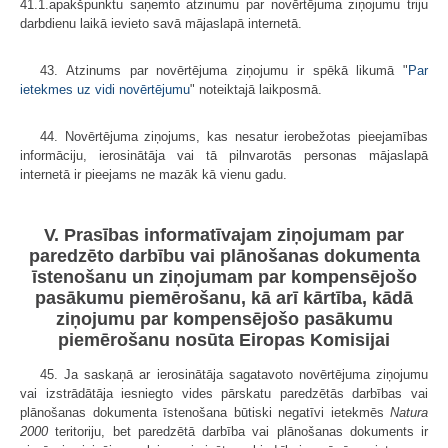
41.1.apakšpunktu saņemto atzinumu par novērtējuma ziņojumu triju
darbdienu laikā ievieto savā mājaslapā internetā.
43. Atzinums par novērtējuma ziņojumu ir spēkā likumā "
Par
ietekmes uz vidi novērtējumu
" noteiktajā laikposmā.
44. Novērtējuma ziņojums, kas nesatur ierobežotas pieejamības
informāciju, ierosinātāja vai tā pilnvarotās personas mājaslapā
internetā ir pieejams ne mazāk kā vienu gadu.
V. Prasības informatīvajam ziņojumam par
paredzēto darbību vai plānošanas dokumenta
īstenošanu un ziņojumam par kompensējošo
pasākumu piemērošanu, kā arī kārtība, kādā
ziņojumu par kompensējošo pasākumu
piemērošanu nosūta Eiropas Komisijai
45. Ja saskaņā ar ierosinātāja sagatavoto novērtējuma ziņojumu
vai izstrādātāja iesniegto vides pārskatu paredzētās darbības vai
plānošanas dokumenta īstenošana būtiski negatīvi ietekmēs
Natura
2000
teritoriju, bet paredzētā darbība vai plānošanas dokuments ir