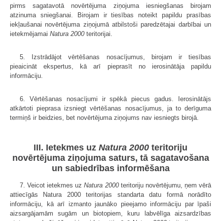
pirms sagatavotā novērtējuma ziņojuma iesniegšanas birojam
atzinuma sniegšanai. Birojam ir tiesības noteikt papildu prasības
iekļaušanai novērtējuma ziņojumā atbilstoši paredzētajai darbībai un
ietekmējamai
Natura 2000
teritorijai.
5. Izstrādājot vērtēšanas nosacījumus, birojam ir tiesības
pieaicināt ekspertus, kā arī pieprasīt no ierosinātāja papildu
informāciju.
6. Vērtēšanas nosacījumi ir spēkā piecus gadus. Ierosinātājs
atkārtoti pieprasa izsniegt vērtēšanas nosacījumus, ja to derīguma
termiņš ir beidzies, bet novērtējuma ziņojums nav iesniegts birojā.
III. Ietekmes uz
Natura 2000
teritoriju
novērtējuma ziņojuma saturs, tā sagatavošana
un sabiedrības informēšana
7. Veicot ietekmes uz
Natura 2000
teritoriju novērtējumu, ņem vērā
attiecīgās Natura 2000 teritorijas standarta datu formā norādīto
informāciju, kā arī izmanto jaunāko pieejamo informāciju par īpaši
aizsargājamām sugām un biotopiem, kuru labvēlīga aizsardzības