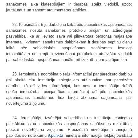
sanāksmes laikā klātesošajiem ir tiesības izteikt viedokli, uzdot
jautājumus un saņemt argumentētas atbildes.
22. Ierosinātājs triju darbdienu laikā pēc sabiedriskās apspriešanas
sanāksmes nosūta sanāksmes protokolu birojam un attiecīgajai
pašvaldībai, kā arī ievieto savā vai pilnvarotās personas mājaslapā
internetā. Ikvienam sanāksmes dalībniekam ir tiesības septiņu dienu
laikā pēc sabiedriskās apspriešanas sanāksmes iesniegt
ierosinātājam un birojā pievienošanai protokolam atsevišķu viedokli
par sabiedriskās apspriešanas sanāksmē izskatītajiem jautājumiem.
23. Ierosinātājs nodrošina pieeju informācijai par paredzēto darbību
(tai skaitā citu institūciju sniegtajiem atzinumiem par paredzēto
darbību, kā arī vides informācijai, kas nesatur ierosinātāja rīcībā
esošo ierobežotas pieejamības informāciju) arī pēc sabiedriskās
apspriešanas sanāksmes līdz biroja atzinuma saņemšanai par
novērtējuma ziņojumu.
24. Ierosinātājs, izvērtējot sabiedrības un institūciju iesniegtos
priekšlikumus un sabiedriskās apspriešanas sanāksmes rezultātus,
precizē novērtējuma ziņojumu. Precizētajā novērtējuma ziņojumā
papildus šo noteikumu
9.punktā
minētajai informācijai iekļauj pārskatu