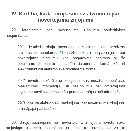
IV. Kārtība, kādā birojs sniedz atzinumu par
novērtējuma ziņojumu
29. Ierosinātājs pēc novērtējuma ziņojuma sabiedriskās
apspriešanas:
29.1. iesniedz birojā novērtējuma ziņojumu, kas precizēts
atbilstoši šo noteikumu
24.
un
25.punktam
, un paziņojumu par
novērtējuma ziņojumu, kas sagatavots saskaņā ar šo
noteikumu
38.punktu
, – papīra dokumenta formā, kā arī
elektroniski vai elektroniska dokumenta formā;
29.2. ievieto novērtējuma ziņojumu, kas nesatur ierobežotas
pieejamības informāciju, un paziņojumu par novērtējuma
ziņojumu savā vai pilnvarotās personas mājaslapā internetā;
29.3. nosūta elektroniski paziņojumu par novērtējuma ziņojumu
attiecīgajai pašvaldībai.
30. Birojs paziņojumu par novērtējuma ziņojumu ievieto savā
mājaslapā internetā, nodrošinot arī saiti uz ierosinātāja vai tā