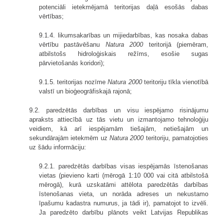
potenciāli ietekmējamā teritorijas daļā esošās dabas
vērtības;
9.1.4. likumsakarības un mijiedarbības, kas nosaka dabas
vērtību pastāvēšanu
Natura 2000
teritorijā (piemēram,
atbilstošs hidroloģiskais režīms, esošie sugas
pārvietošanās koridori);
9.1.5. teritorijas nozīme
Natura 2000
teritoriju tīkla vienotībā
valstī un bioģeogrāfiskajā rajonā;
9.2. paredzētās darbības un visu iespējamo risinājumu
apraksts attiecībā uz tās vietu un izmantojamo tehnoloģiju
veidiem, kā arī iespējamām tiešajām, netiešajām un
sekundārajām ietekmēm uz
Natura 2000
teritoriju, pamatojoties
uz šādu informāciju:
9.2.1. paredzētās darbības visas iespējamās īstenošanas
vietas (pievieno karti (mērogā 1:10 000 vai citā atbilstošā
mērogā), kurā uzskatāmi attēlota paredzētās darbības
īstenošanas vieta, un norāda adreses un nekustamo
īpašumu kadastra numurus, ja tādi ir), pamatojot to izvēli.
Ja paredzēto darbību plānots veikt Latvijas Republikas