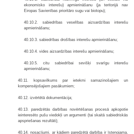
ekonomisko interešu) apmierināšanu (ja teritorijā nav
Eiropas Savienības prioritāro sugu vai biotopu);
40.10.2. sabiedrības veselības aizsardzības interešu
apmierināšanu;
40.10.3. sabiedrības drošības interešu apmierināšanu;
40.10.4. vides aizsardzības interešu apmierināšanu;
40.10.5. citu sabiedrībai sevišķi svarīgu interešu
apmierināšanu;
40.11. kopsavilkums par ietekmi samazinošajiem un
kompensējošajiem pasākumiem;
40.12. izvērtētā dokumentācija;
40.13. paredzētās darbības novērtēšanas procesā apkopotie
ieinteresēto pušu viedokļi un argumenti (tai skaitā sabiedriskās
apspriešanas rezultāti);
40.14. nosacījumi, ar kādiem paredzētā darbība ir īstenojama,