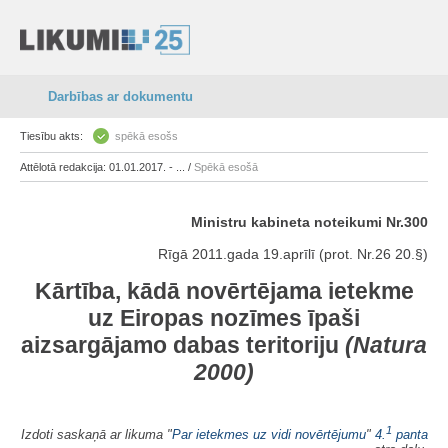
Darbības ar dokumentu
Tiesību akts:
spēkā esošs
Attēlotā redakcija: 01.01.2017. - ... /
Spēkā esošā
Ministru kabineta noteikumi Nr.300
Rīgā 2011.gada 19.aprīlī (prot. Nr.26 20.§)
Kārtība, kādā novērtējama ietekme
uz Eiropas nozīmes īpaši
aizsargājamo dabas teritoriju
(Natura
2000)
1
Izdoti saskaņā ar likuma "
Par ietekmes uz vidi novērtējumu
"
4.
panta