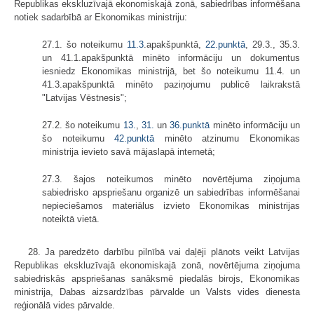
Republikas ekskluzīvajā ekonomiskajā zonā, sabiedrības informēšana
notiek sadarbībā ar Ekonomikas ministriju:
27.1. šo noteikumu
11.3
.apakšpunktā,
22.punktā
, 29.3., 35.3.
un 41.1.apakšpunktā minēto informāciju un dokumentus
iesniedz Ekonomikas ministrijā, bet šo noteikumu 11.4. un
41.3.apakšpunktā minēto paziņojumu publicē laikrakstā
"Latvijas Vēstnesis";
27.2. šo noteikumu
13.
,
31.
un
36.punktā
minēto informāciju un
šo noteikumu
42.punktā
minēto atzinumu Ekonomikas
ministrija ievieto savā mājaslapā internetā;
27.3. šajos noteikumos minēto novērtējuma ziņojuma
sabiedrisko apspriešanu organizē un sabiedrības informēšanai
nepieciešamos materiālus izvieto Ekonomikas ministrijas
noteiktā vietā.
28. Ja paredzēto darbību pilnībā vai daļēji plānots veikt Latvijas
Republikas ekskluzīvajā ekonomiskajā zonā, novērtējuma ziņojuma
sabiedriskās apspriešanas sanāksmē piedalās birojs, Ekonomikas
ministrija, Dabas aizsardzības pārvalde un Valsts vides dienesta
reģionālā vides pārvalde.