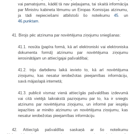
vai pamatojums, kādēļ tā nav pieļaujama, tai skaitā informācija
par Ministru kabineta lēmumu un Eiropas Komisijas atzinumu,
ja tādi nepieciešami atbilstoši šo noteikumu
45.
un
46.punktam
.
41. Birojs pēc atzinuma par novērtējuma ziņojumu sniegšanas:
41.1. nosūta (papīra formā, kā arī elektroniski vai elektroniska
dokumenta formā) atzinumu par novērtējuma ziņojumu
ierosinātājam un attiecīgajai pašvaldībai;
41.2. triju darbdienu laikā ievieto to, kā arī novērtējuma
ziņojumu, kas nesatur ierobežotas pieejamības informāciju,
savā mājaslapā internetā;
41.3. publicē vismaz vienā attiecīgās pašvaldības izdevumā
vai citā vietējā laikrakstā paziņojumu par to, ka ir sniegts
atzinums par novērtējuma ziņojumu, un informē par iespēju
iepazīties ar minēto atzinumu un novērtējuma ziņojumu, kas
nesatur ierobežotas pieejamības informāciju.
42. Attiecīgā pašvaldība saskaņā ar šo noteikumu