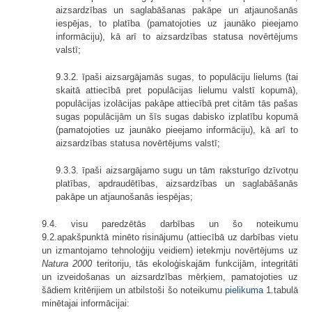
aizsardzības un saglabāšanas pakāpe un atjaunošanās
iespējas, to platība (pamatojoties uz jaunāko pieejamo
informāciju), kā arī to aizsardzības statusa novērtējums
valstī;
9.3.2. īpaši aizsargājamās sugas, to populāciju lielums (tai
skaitā attiecībā pret populācijas lielumu valstī kopumā),
populācijas izolācijas pakāpe attiecībā pret citām tās pašas
sugas populācijām un šīs sugas dabisko izplatību kopumā
(pamatojoties uz jaunāko pieejamo informāciju), kā arī to
aizsardzības statusa novērtējums valstī;
9.3.3. īpaši aizsargājamo sugu un tām raksturīgo dzīvotņu
platības, apdraudētības, aizsardzības un saglabāšanās
pakāpe un atjaunošanās iespējas;
9.4. visu paredzētās darbības un šo noteikumu
9.2.apakšpunktā minēto risinājumu (attiecībā uz darbības vietu
un izmantojamo tehnoloģiju veidiem) ietekmju novērtējums uz
Natura 2000
teritoriju, tās ekoloģiskajām funkcijām, integritāti
un izveidošanas un aizsardzības mērķiem, pamatojoties uz
šādiem kritērijiem un atbilstoši šo noteikumu
pielikuma
1.tabulā
minētajai informācijai: