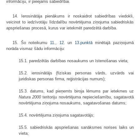
informāciju, ir pieejams sabiedrībai.
14. Ierosinātāja pienākums ir noskaidrot sabiedrības viedokli,
veicinot to iedzīvotāju līdzdalību novērtējuma ziņojuma sabiedriskās
apspriešanas procesā, kurus var ietekmēt paredzētā darbība.
15. Šo noteikumu
11.
,
12.
un
13.punktā
minētajā paziņojumā
norāda vismaz šādu informāciju:
15.1. paredzētās darbības nosaukums un īstenošanas vieta;
15.2. ierosinātājs (fiziskas personas vārds, uzvārds vai
juridiskas personas firma, reģistrācijas numurs);
15.3. datums, kad pieņemts biroja lēmums par ietekmes uz
Natura 2000
teritoriju novērtējuma nepieciešamību, sagatavotā
novērtējuma ziņojuma nosaukums, sagatavošanas datums;
15.4. novērtējuma ziņojuma sagatavotājs;
15.5. sabiedriskās apspriešanas sanāksmes norises laiks un
vieta;