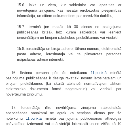
15.6. laiks un vieta, kur sabiedrība var iepazīties ar
novērtējuma ziņojumu, kas nesatur ierobežotas pieejamības
informāciju, un citiem dokumentiem par paredzēto darbību;
15.7. termiņš (ne mazāk kā 30 dienas no paziņojuma
publicēšanas brīža), līdz kuram sabiedrība var iesniegt
ierosinātājam un birojam rakstiskus priekšlikumus vai viedokli;
15.8. ierosinātāja un biroja adrese, tālruņa numurs, elektroniskā
pasta adrese, ierosinātāja vai tā pilnvarotās personas
mājaslapas adrese internetā.
16. Ikviena persona pēc šo noteikumu
11.punktā
minētā
paziņojuma publicēšanas ir tiesīga rakstiski nosūtīt ierosinātājam un
birojam priekšlikumus (tai skaitā atbilstoši normatīvajiem aktiem
elektroniska dokumenta formā sagatavotus) vai viedokli par
novērtējuma ziņojumu.
17. Ierosinātājs rīko novērtējuma ziņojuma sabiedriskās
apspriešanas sanāksmi ne agrāk kā septiņas dienas pēc šo
noteikumu
11.punktā
minētā paziņojuma publicēšanas attiecīgās
pašvaldības izdevumā vai citā vietējā laikrakstā un ne vēlāk kā 10