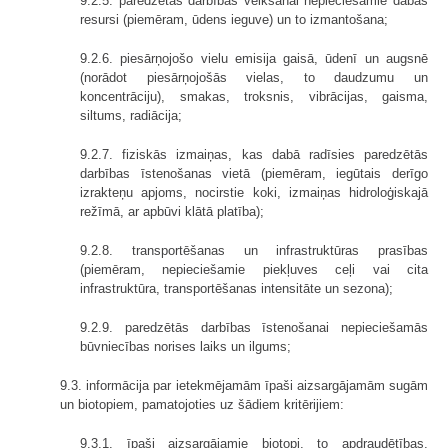
9.2.5. paredzētās darbības veikšanai nepieciešamie dabas
resursi (piemēram, ūdens ieguve) un to izmantošana;
9.2.6. piesārņojošo vielu emisija gaisā, ūdenī un augsnē
(norādot piesārņojošās vielas, to daudzumu un
koncentrāciju), smakas, troksnis, vibrācijas, gaisma,
siltums, radiācija;
9.2.7. fiziskās izmaiņas, kas dabā radīsies paredzētās
darbības īstenošanas vietā (piemēram, iegūtais derīgo
izrakteņu apjoms, nocirstie koki, izmaiņas hidroloģiskajā
režīmā, ar apbūvi klātā platība);
9.2.8. transportēšanas un infrastruktūras prasības
(piemēram, nepieciešamie piekļuves ceļi vai cita
infrastruktūra, transportēšanas intensitāte un sezona);
9.2.9. paredzētās darbības īstenošanai nepieciešamās
būvniecības norises laiks un ilgums;
9.3. informācija par ietekmējamām īpaši aizsargājamām sugām
un biotopiem, pamatojoties uz šādiem kritērijiem:
9.3.1. īpaši aizsargājamie biotopi, to apdraudētības,