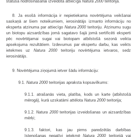
statusa nodrošināšanai izveidota attiecīgā
Natura 2000
teritorija.
8. Ja esošā informācija ir nepietiekama novērtējuma veikšanai
saskaņā ar šiem noteikumiem, ierosinātājs izmanto informāciju no
eksperta atzinuma par attiecīgo
Natura 2000
teritoriju. Atzinumu sugu
un biotopu aizsardzības jomā sagatavo šajā jomā sertificēti eksperti
pēc novērtējamai sugai vai biotopam atbilstošā sezonā veikta
apsekojuma rezultātiem. Izdevumus par ekspertu darbu, kas veikts
ietekmes uz
Natura 2000
teritoriju novērtējuma ietvaros, sedz
ierosinātājs.
9. Novērtējuma ziņojumā ietver šādu informāciju:
9.1.
Natura 2000
teritorijas apraksta kopsavilkums:
9.1.1. atrašanās vieta, platība, kods un karte (atbilstošā
mērogā), kurā uzskatāmi attēlota
Natura 2000
teritorija;
9.1.2.
Natura 2000
teritorijas izveidošanas un aizsardzības
mērķi;
9.1.3. faktori, kas jau pirms paredzētās darbības
īstenošanas negatīvi ietekmē
Natura 2000
teritorijā vai