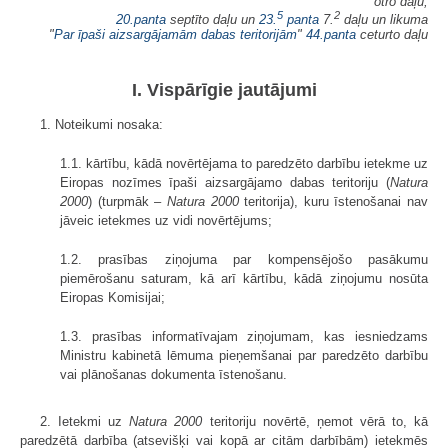
otro daļu,
5
2
20.panta
septīto daļu un
23.
panta
7.
daļu un likuma
"
Par īpaši aizsargājamām dabas teritorijām
"
44.panta
ceturto daļu
I. Vispārīgie jautājumi
1. Noteikumi nosaka:
1.1. kārtību, kādā novērtējama to paredzēto darbību ietekme uz
Eiropas nozīmes īpaši aizsargājamo dabas teritoriju (
Natura
2000
) (turpmāk –
Natura 2000
teritorija), kuru īstenošanai nav
jāveic ietekmes uz vidi novērtējums;
1.2. prasības ziņojuma par kompensējošo pasākumu
piemērošanu saturam, kā arī kārtību, kādā ziņojumu nosūta
Eiropas Komisijai;
1.3. prasības informatīvajam ziņojumam, kas iesniedzams
Ministru kabinetā lēmuma pieņemšanai par paredzēto darbību
vai plānošanas dokumenta īstenošanu.
2. Ietekmi uz
Natura 2000
teritoriju novērtē, ņemot vērā to, kā
paredzētā darbība (atsevišķi vai kopā ar citām darbībām) ietekmēs