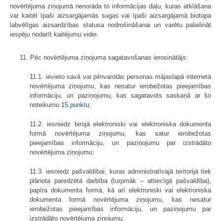
novērtējuma ziņojumā nenorāda to informācijas daļu, kuras atklāšana
var kaitēt īpaši aizsargājamās sugas vai īpaši aizsargājamā biotopa
labvēlīgas aizsardzības statusa nodrošināšanai un varētu palielināt
iespēju nodarīt kaitējumu videi.
11. Pēc novērtējuma ziņojuma sagatavošanas ierosinātājs:
11.1. ievieto savā vai pilnvarotās personas mājaslapā internetā
novērtējuma ziņojumu, kas nesatur ierobežotas pieejamības
informāciju, un paziņojumu, kas sagatavots saskaņā ar šo
noteikumu
15.punktu
;
11.2. iesniedz birojā elektroniski vai elektroniska dokumenta
formā novērtējuma ziņojumu, kas satur ierobežotas
pieejamības informāciju, un paziņojumu par izstrādāto
novērtējuma ziņojumu;
11.3. iesniedz pašvaldībai, kuras administratīvajā teritorijā tiek
plānota paredzētā darbība (turpmāk – attiecīgā pašvaldība),
papīra dokumenta formā, kā arī elektroniski vai elektroniska
dokumenta formā novērtējuma ziņojumu, kas nesatur
ierobežotas pieejamības informāciju, un paziņojumu par
izstrādāto novērtējuma ziņojumu;