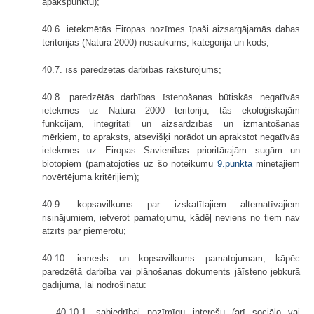
apakšpunktu);
40.6. ietekmētās Eiropas nozīmes īpaši aizsargājamās dabas
teritorijas (Natura 2000) nosaukums, kategorija un kods;
40.7. īss paredzētās darbības raksturojums;
40.8. paredzētās darbības īstenošanas būtiskās negatīvās
ietekmes uz Natura 2000 teritoriju, tās ekoloģiskajām
funkcijām, integritāti un aizsardzības un izmantošanas
mērķiem, to apraksts, atsevišķi norādot un aprakstot negatīvās
ietekmes uz Eiropas Savienības prioritārajām sugām un
biotopiem (pamatojoties uz šo noteikumu
9.punktā
minētajiem
novērtējuma kritērijiem);
40.9. kopsavilkums par izskatītajiem alternatīvajiem
risinājumiem, ietverot pamatojumu, kādēļ neviens no tiem nav
atzīts par piemērotu;
40.10. iemesls un kopsavilkums pamatojumam, kāpēc
paredzētā darbība vai plānošanas dokuments jāīsteno jebkurā
gadījumā, lai nodrošinātu:
40.10.1. sabiedrībai nozīmīgu interešu (arī sociālo vai