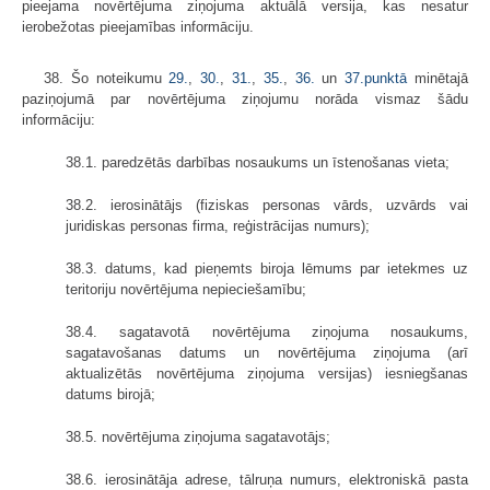
pieejama novērtējuma ziņojuma aktuālā versija, kas nesatur
ierobežotas pieejamības informāciju.
38. Šo noteikumu
29.
,
30.
,
31.
,
35.
,
36.
un
37.punktā
minētajā
paziņojumā par novērtējuma ziņojumu norāda vismaz šādu
informāciju:
38.1. paredzētās darbības nosaukums un īstenošanas vieta;
38.2. ierosinātājs (fiziskas personas vārds, uzvārds vai
juridiskas personas firma, reģistrācijas numurs);
38.3. datums, kad pieņemts biroja lēmums par ietekmes uz
teritoriju novērtējuma nepieciešamību;
38.4. sagatavotā novērtējuma ziņojuma nosaukums,
sagatavošanas datums un novērtējuma ziņojuma (arī
aktualizētās novērtējuma ziņojuma versijas) iesniegšanas
datums birojā;
38.5. novērtējuma ziņojuma sagatavotājs;
38.6. ierosinātāja adrese, tālruņa numurs, elektroniskā pasta