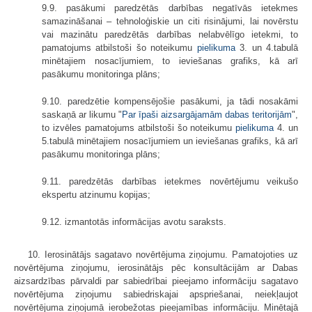
9.9. pasākumi paredzētās darbības negatīvās ietekmes
samazināšanai – tehnoloģiskie un citi risinājumi, lai novērstu
vai mazinātu paredzētās darbības nelabvēlīgo ietekmi, to
pamatojums atbilstoši šo noteikumu
pielikuma
3. un 4.tabulā
minētajiem nosacījumiem, to ieviešanas grafiks, kā arī
pasākumu monitoringa plāns;
9.10. paredzētie kompensējošie pasākumi, ja tādi nosakāmi
saskaņā ar likumu "
Par īpaši aizsargājamām dabas teritorijām
",
to izvēles pamatojums atbilstoši šo noteikumu
pielikuma
4. un
5.tabulā minētajiem nosacījumiem un ieviešanas grafiks, kā arī
pasākumu monitoringa plāns;
9.11. paredzētās darbības ietekmes novērtējumu veikušo
ekspertu atzinumu kopijas;
9.12. izmantotās informācijas avotu saraksts.
10. Ierosinātājs sagatavo novērtējuma ziņojumu. Pamatojoties uz
novērtējuma ziņojumu, ierosinātājs pēc konsultācijām ar Dabas
aizsardzības pārvaldi par sabiedrībai pieejamo informāciju sagatavo
novērtējuma ziņojumu sabiedriskajai apspriešanai, neiekļaujot
novērtējuma ziņojumā ierobežotas pieejamības informāciju. Minētajā