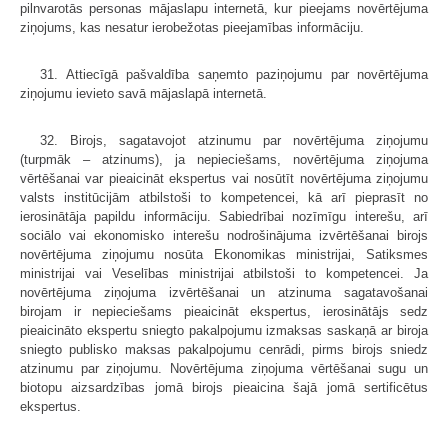
pilnvarotās personas mājaslapu internetā, kur pieejams novērtējuma
ziņojums, kas nesatur ierobežotas pieejamības informāciju.
31. Attiecīgā pašvaldība saņemto paziņojumu par novērtējuma
ziņojumu ievieto savā mājaslapā internetā.
32. Birojs, sagatavojot atzinumu par novērtējuma ziņojumu
(turpmāk – atzinums), ja nepieciešams, novērtējuma ziņojuma
vērtēšanai var pieaicināt ekspertus vai nosūtīt novērtējuma ziņojumu
valsts institūcijām atbilstoši to kompetencei, kā arī pieprasīt no
ierosinātāja papildu informāciju. Sabiedrībai nozīmīgu interešu, arī
sociālo vai ekonomisko interešu nodrošinājuma izvērtēšanai birojs
novērtējuma ziņojumu nosūta Ekonomikas ministrijai, Satiksmes
ministrijai vai Veselības ministrijai atbilstoši to kompetencei. Ja
novērtējuma ziņojuma izvērtēšanai un atzinuma sagatavošanai
birojam ir nepieciešams pieaicināt ekspertus, ierosinātājs sedz
pieaicināto ekspertu sniegto pakalpojumu izmaksas saskaņā ar biroja
sniegto publisko maksas pakalpojumu cenrādi, pirms birojs sniedz
atzinumu par ziņojumu. Novērtējuma ziņojuma vērtēšanai sugu un
biotopu aizsardzības jomā birojs pieaicina šajā jomā sertificētus
ekspertus.