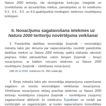
Natura 2000
teritoriju, tās ekoloģiskās funkcijas, integritāti un
izveidošanas un aizsardzības mērķus, pamatojoties uz šo noteikumu
9.3., 9.4., 9.5. un 9.6.apakšpunktā minētajiem ietekmes novērtējuma
kritērijiem.
II. Nosacījumu sagatavošana ietekmes uz
Natura 2000
teritoriju novērtējuma veikšanai
3. Paredzētās darbības ierosinātājs (turpmāk – ierosinātājs)
mēneša laikā pēc lēmuma par nepieciešamību novērtēt paredzētās
darbības ietekmi uz
Natura 2000
teritoriju spēkā stāšanās rakstiski
pieprasa Vides pārraudzības valsts birojam (turpmāk – birojs)
nosacījumus, ar kādiem veicams ietekmes uz
Natura 2000
novērtējums (turpmāk – vērtēšanas nosacījumi).
(MK
20.12.2016.
noteikumu Nr. 856 redakcijā)
4. Birojs mēneša laikā pēc ierosinātāja pieprasījuma saņemšanas
sagatavo un nosūta ierosinātājam vērtēšanas nosacījumus.
Vērtēšanas nosacījumos iekļauj prasības ietekmes uz
Natura 2000
teritoriju novērtējuma ziņojuma (turpmāk – novērtējuma ziņojums)
sagatavošanai atbilstoši šo noteikumu
9.punktam
un norādi par
institūcijām un organizācijām, ar kurām nepieciešams konsultēties