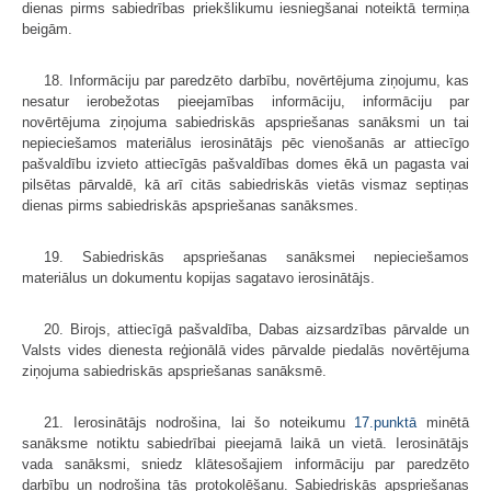
dienas pirms sabiedrības priekšlikumu iesniegšanai noteiktā termiņa
beigām.
18. Informāciju par paredzēto darbību, novērtējuma ziņojumu, kas
nesatur ierobežotas pieejamības informāciju, informāciju par
novērtējuma ziņojuma sabiedriskās apspriešanas sanāksmi un tai
nepieciešamos materiālus ierosinātājs pēc vienošanās ar attiecīgo
pašvaldību izvieto attiecīgās pašvaldības domes ēkā un pagasta vai
pilsētas pārvaldē, kā arī citās sabiedriskās vietās vismaz septiņas
dienas pirms sabiedriskās apspriešanas sanāksmes.
19. Sabiedriskās apspriešanas sanāksmei nepieciešamos
materiālus un dokumentu kopijas sagatavo ierosinātājs.
20. Birojs, attiecīgā pašvaldība, Dabas aizsardzības pārvalde un
Valsts vides dienesta reģionālā vides pārvalde piedalās novērtējuma
ziņojuma sabiedriskās apspriešanas sanāksmē.
21. Ierosinātājs nodrošina, lai šo noteikumu
17.punktā
minētā
sanāksme notiktu sabiedrībai pieejamā laikā un vietā. Ierosinātājs
vada sanāksmi, sniedz klātesošajiem informāciju par paredzēto
darbību un nodrošina tās protokolēšanu. Sabiedriskās apspriešanas