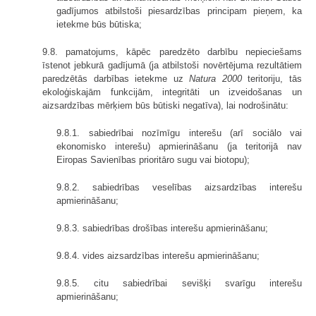
gadījumos atbilstoši piesardzības principam pieņem, ka
ietekme būs būtiska;
9.8. pamatojums, kāpēc paredzēto darbību nepieciešams
īstenot jebkurā gadījumā (ja atbilstoši novērtējuma rezultātiem
paredzētās darbības ietekme uz
Natura 2000
teritoriju, tās
ekoloģiskajām funkcijām, integritāti un izveidošanas un
aizsardzības mērķiem būs būtiski negatīva), lai nodrošinātu:
9.8.1. sabiedrībai nozīmīgu interešu (arī sociālo vai
ekonomisko interešu) apmierināšanu (ja teritorijā nav
Eiropas Savienības prioritāro sugu vai biotopu);
9.8.2. sabiedrības veselības aizsardzības interešu
apmierināšanu;
9.8.3. sabiedrības drošības interešu apmierināšanu;
9.8.4. vides aizsardzības interešu apmierināšanu;
9.8.5. citu sabiedrībai sevišķi svarīgu interešu
apmierināšanu;