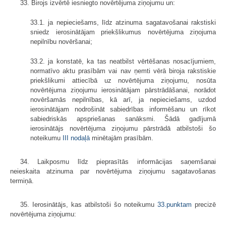
33. Birojs izvērtē iesniegto novērtējuma ziņojumu un:
33.1. ja nepieciešams, līdz atzinuma sagatavošanai rakstiski
sniedz ierosinātājam priekšlikumus novērtējuma ziņojuma
nepilnību novēršanai;
33.2. ja konstatē, ka tas neatbilst vērtēšanas nosacījumiem,
normatīvo aktu prasībām vai nav ņemti vērā biroja rakstiskie
priekšlikumi attiecībā uz novērtējuma ziņojumu, nosūta
novērtējuma ziņojumu ierosinātājam pārstrādāšanai, norādot
novēršamās nepilnības, kā arī, ja nepieciešams, uzdod
ierosinātājam nodrošināt sabiedrības informēšanu un rīkot
sabiedriskās apspriešanas sanāksmi. Šādā gadījumā
ierosinātājs novērtējuma ziņojumu pārstrādā atbilstoši šo
noteikumu
III nodaļā
minētajām prasībām.
34. Laikposmu līdz pieprasītās informācijas saņemšanai
neieskaita atzinuma par novērtējuma ziņojumu sagatavošanas
termiņā.
35. Ierosinātājs, kas atbilstoši šo noteikumu
33.punktam
precizē
novērtējuma ziņojumu: