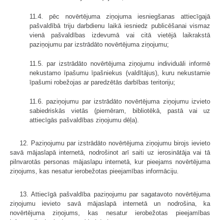
11.4. pēc novērtējuma ziņojuma iesniegšanas attiecīgajā
pašvaldībā triju darbdienu laikā iesniedz publicēšanai vismaz
vienā pašvaldības izdevumā vai citā vietējā laikrakstā
paziņojumu par izstrādāto novērtējuma ziņojumu;
11.5. par izstrādāto novērtējuma ziņojumu individuāli informē
nekustamo īpašumu īpašniekus (valdītājus), kuru nekustamie
īpašumi robežojas ar paredzētās darbības teritoriju;
11.6. paziņojumu par izstrādāto novērtējuma ziņojumu izvieto
sabiedriskās vietās (piemēram, bibliotēkā, pastā vai uz
attiecīgās pašvaldības ziņojumu dēļa).
12. Paziņojumu par izstrādāto novērtējuma ziņojumu birojs ievieto
savā mājaslapā internetā, nodrošinot arī saiti uz ierosinātāja vai tā
pilnvarotās personas mājaslapu internetā, kur pieejams novērtējuma
ziņojums, kas nesatur ierobežotas pieejamības informāciju.
13. Attiecīgā pašvaldība paziņojumu par sagatavoto novērtējuma
ziņojumu ievieto savā mājaslapā internetā un nodrošina, ka
novērtējuma ziņojums, kas nesatur ierobežotas pieejamības