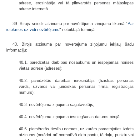
adrese, ierosinātāja vai tā pilnvarotās personas mājaslapas
adrese internetā.
39. Birojs sniedz atzinumu par novērtējuma ziņojumu likumā "
Par
ietekmes uz vidi novērtējumu
" noteiktajā termiņā.
40. Birojs atzinumā par novērtējuma ziņojumu iekļauj šādu
informāciju:
40.1. paredzētās darbības nosaukums un iespējamās norises
vietas adrese (adreses);
40.2. paredzētās darbības ierosinātājs (fiziskas personas
vārds, uzvārds vai juridiskas personas firma, reģistrācijas
numurs);
40.3. novērtējuma ziņojuma sagatavotājs;
40.4. novērtējuma ziņojuma iesniegšanas datums birojā;
40.5. piemērotās tiesību normas, uz kurām pamatojoties izdots
atzinums (norādot arī normatīvā akta pantu, tā daļu, punktu vai