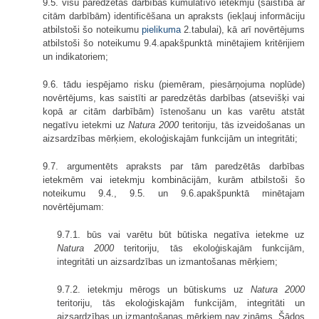
9.5. visu paredzētās darbības kumulatīvo ietekmju (saistībā ar
citām darbībām) identificēšana un apraksts (iekļauj informāciju
atbilstoši šo noteikumu
pielikuma
2.tabulai), kā arī novērtējums
atbilstoši šo noteikumu 9.4.apakšpunktā minētajiem kritērijiem
un indikatoriem;
9.6. tādu iespējamo risku (piemēram, piesārņojuma noplūde)
novērtējums, kas saistīti ar paredzētās darbības (atsevišķi vai
kopā ar citām darbībām) īstenošanu un kas varētu atstāt
negatīvu ietekmi uz
Natura 2000
teritoriju, tās izveidošanas un
aizsardzības mērķiem, ekoloģiskajām funkcijām un integritāti;
9.7. argumentēts apraksts par tām paredzētās darbības
ietekmēm vai ietekmju kombinācijām, kurām atbilstoši šo
noteikumu 9.4., 9.5. un 9.6.apakšpunktā minētajam
novērtējumam:
9.7.1. būs vai varētu būt būtiska negatīva ietekme uz
Natura 2000
teritoriju, tās ekoloģiskajām funkcijām,
integritāti un aizsardzības un izmantošanas mērķiem;
9.7.2. ietekmju mērogs un būtiskums uz
Natura 2000
teritoriju, tās ekoloģiskajām funkcijām, integritāti un
aizsardzības un izmantošanas mērķiem nav zināms. Šādos