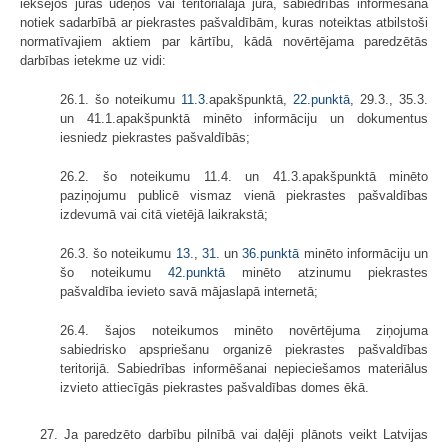
iekšējos jūras ūdeņos vai teritoriālajā jūrā, sabiedrības informēšana
notiek sadarbībā ar piekrastes pašvaldībām, kuras noteiktas atbilstoši
normatīvajiem aktiem par kārtību, kādā novērtējama paredzētās
darbības ietekme uz vidi:
26.1. šo noteikumu
11.3
.apakšpunktā,
22.punktā
, 29.3., 35.3.
un 41.1.apakšpunktā minēto informāciju un dokumentus
iesniedz piekrastes pašvaldībās;
26.2. šo noteikumu 11.4. un 41.3.apakšpunktā minēto
paziņojumu publicē vismaz vienā piekrastes pašvaldības
izdevumā vai citā vietējā laikrakstā;
26.3. šo noteikumu
13.
,
31.
un
36.punktā
minēto informāciju un
šo noteikumu
42.punktā
minēto atzinumu piekrastes
pašvaldība ievieto savā mājaslapā internetā;
26.4. šajos noteikumos minēto novērtējuma ziņojuma
sabiedrisko apspriešanu organizē piekrastes pašvaldības
teritorijā. Sabiedrības informēšanai nepieciešamos materiālus
izvieto attiecīgās piekrastes pašvaldības domes ēkā.
27. Ja paredzēto darbību pilnībā vai daļēji plānots veikt Latvijas