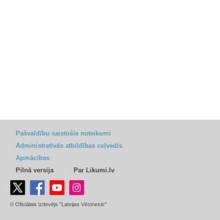
Pašvaldību saistošie noteikumi
Administratīvās atbildības ceļvedis
Apmācības
Pilnā versija
Par Likumi.lv
© Oficiālais izdevējs "Latvijas Vēstnesis"