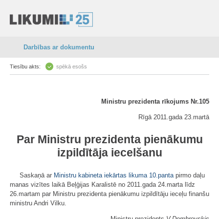
Darbības ar dokumentu
Tiesību akts:
spēkā esošs
Ministru prezidenta rīkojums Nr.105
Rīgā 2011.gada 23.martā
Par Ministru prezidenta pienākumu
izpildītāja iecelšanu
Saskaņā ar
Ministru kabineta iekārtas likuma
10.panta
pirmo daļu
manas vizītes laikā Beļģijas Karalistē no 2011.gada 24.marta līdz
26.martam par Ministru prezidenta pienākumu izpildītāju ieceļu finanšu
ministru Andri Vilku.
Ministru prezidents
V.Dombrovskis