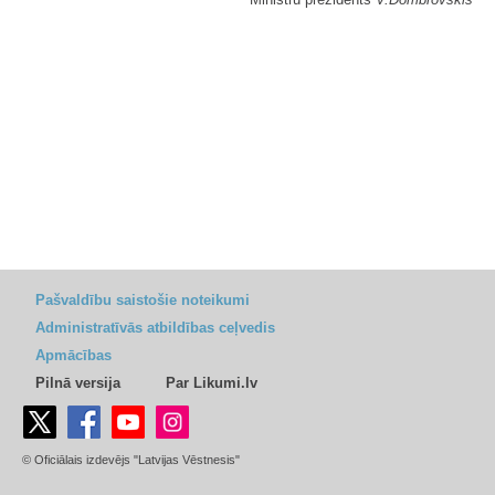
Pašvaldību saistošie noteikumi
Administratīvās atbildības ceļvedis
Apmācības
Pilnā versija
Par Likumi.lv
© Oficiālais izdevējs "Latvijas Vēstnesis"