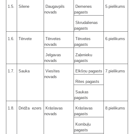
1.5.
Silene
Daugavpils
Demenes
5.pielikums
novads
pagasts
Skrudalienas
pagasts
1.6.
Tērvete
Tērvetes
Tērvetes
6.pielikums
novads
pagasts
Jelgavas
Zaļenieku
novads
pagasts
1.7.
Sauka
Viesītes
Elkšņu pagasts
7.pielikums
novads
Rites pagasts
Saukas
pagasts
1.8.
Dridža ezers
Krāslavas
Krāslavas
8.pielikums
novads
pagasts
Kombuļu
pagasts