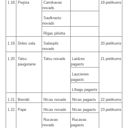
1.18.
Piejūra
Carnikavas
19.pielikums
novads
Saulkrastu
novads
Rīgas pilsēta
1.19.
Doles sala
Salaspils
20.pielikums
novads
1.20.
Talsu
Talsu novads
Laidzes
21.pielikums
pauguraine
pagasts
Laucienes
pagasts
Lībagu pagasts
1.21.
Bernāti
Nīcas novads
Nīcas pagasts
22.pielikums
1.22.
Pape
Nīcas novads
Nīcas pagasts
23.pielikums
Rucavas
Rucavas
novads
pagasts