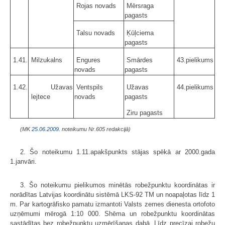
Rojas novads
Mērsraga
pagasts
Talsu novads
Ķūļciema
pagasts
1.41.
Milzukalns
Engures
Smārdes
43.pielikums
novads
pagasts
1.42.
Užavas
Ventspils
Užavas
44.pielikums
lejtece
novads
pagasts
Ziru pagasts
(MK
25.06.2009.
noteikumu Nr.605 redakcijā)
2. Šo noteikumu 1.11.apakšpunkts stājas spēkā ar 2000.gada
1.janvāri.
3. Šo noteikumu pielikumos minētās robežpunktu koordinātas ir
norādītas Latvijas koordinātu sistēmā LKS-92 TM un noapaļotas līdz 1
m. Par kartogrāfisko pamatu izmantoti Valsts zemes dienesta ortofoto
uzņēmumi mērogā 1:10 000. Shēma un robežpunktu koordinātas
sastādītas bez robežpunktu uzmērīšanas dabā. Līdz precīzai robežu