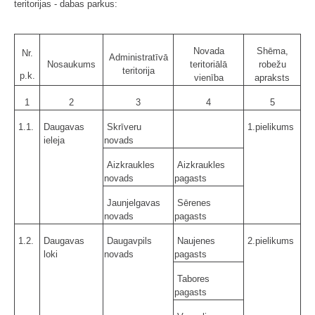
teritorijas - dabas parkus:
Novada
Shēma,
Nr.
Administratīvā
Nosaukums
teritoriālā
robežu
teritorija
p.k.
vienība
apraksts
1
2
3
4
5
1.1.
Daugavas
Skrīveru
1.pielikums
ieleja
novads
Aizkraukles
Aizkraukles
novads
pagasts
Jaunjelgavas
Sērenes
novads
pagasts
1.2.
Daugavas
Daugavpils
Naujenes
2.pielikums
loki
novads
pagasts
Tabores
pagasts