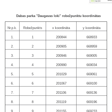
Dabas parka "Daugavas loki" robežpunktu koordinātas
Nr.p.k.
Robežpunkts
x koordināta
y koordināta
1.
1
200844
668933
2.
2
200905
668959
3.
3
200946
669005
4.
4
200990
669034
5.
5
201029
669061
6.
6
201067
669100
7.
7
201106
669136
8.
8
201119
669196
9.
9
201155
669233