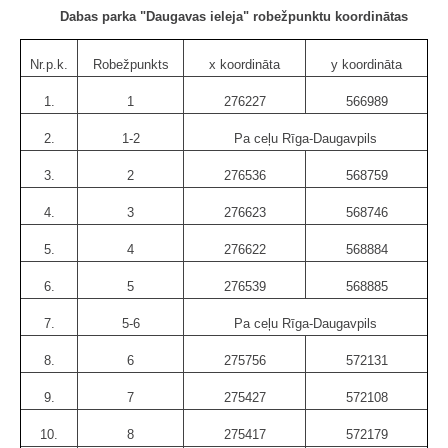
Dabas parka "Daugavas ieleja" robežpunktu koordinātas
Nr.p.k.
Robežpunkts
x koordināta
y koordināta
1.
1
276227
566989
2.
1-2
Pa ceļu Rīga-Daugavpils
3.
2
276536
568759
4.
3
276623
568746
5.
4
276622
568884
6.
5
276539
568885
7.
5-6
Pa ceļu Rīga-Daugavpils
8.
6
275756
572131
9.
7
275427
572108
10.
8
275417
572179