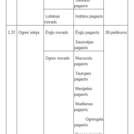
Sarkaņu
pagasts
Lubānas
Indrānu pagasts
novads
1.37.
Ogres ieleja
Ērgļu novads
Ērgļu pagasts
39.pielikums
Sausnējas
pagasts
Ogres novads
Mazozolu
pagasts
Taurupes
pagasts
Meņģeles
pagasts
Madlienas
pagasts
Ogresgala
pagasts