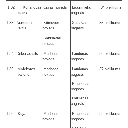
1.32.
Kurjanovas
Ciblas novads
Līdumnieku
34.pielikums
ezers
pagasts
1.33.
Numernes
Kārsavas
Salnavas
35.pielikums
valnis
novads
pagasts
Baltinavas
novads
1.34.
Driksnas sils
Madonas
Ļaudonas
36.pielikums
novads
pagasts
1.35.
Aiviekstes
Madonas
Ļaudonas
37.pielikums
paliene
novads
pagasts
Praulienas
pagasts
Mētrienas
pagasts
1.36.
Kuja
Madonas
Praulienas
38.pielikums
novads
pagasts