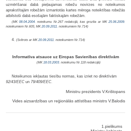
uzmērīšanai dabā pieļaujamas robežu novirzes no noteikumos
aprakstītajām robežām izmantotās kartes mēroga noteiktības robežās
atbilstoši dabā esošajām faktiskajām robežām.
(MK
08.04.2004.
noteikumu Nr.267 redakcijā, kas grozīta ar MK
25.06.2009.
noteikumiem Nr.605; MK
20.09.2011.
noteikumiem Nr.714)
4.
(Svītrots ar MK
20.09.2011.
noteikumiem Nr.714)
Informatīva atsauce uz Eiropas Savienības direktīvām
(MK
18.03.2003.
noteikumu Nr.118 redakcijā)
Noteikumos iekļautas tiesību normas, kas izriet no direktīvām
92/43/EEC
un
79/409/EEC
.
Ministru prezidents V.Krištopans
Vides aizsardzības un reģionālās attīstības ministrs V.Balodis
1.pielikums