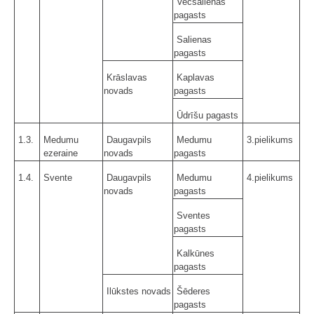
Vecsalienas
pagasts
Salienas
pagasts
Krāslavas
Kaplavas
novads
pagasts
Ūdrīšu pagasts
1.3.
Medumu
Daugavpils
Medumu
3.pielikums
ezeraine
novads
pagasts
1.4.
Svente
Daugavpils
Medumu
4.pielikums
novads
pagasts
Sventes
pagasts
Kalkūnes
pagasts
Ilūkstes novads
Šēderes
pagasts