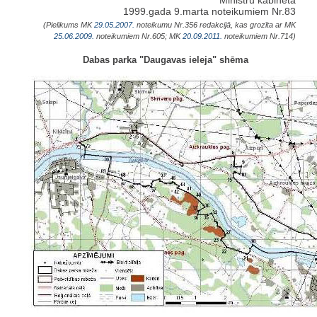
Ministru kabineta
1999.gada 9.marta noteikumiem Nr.83
(Pielikums MK
29.05.2007.
noteikumu Nr.356 redakcijā, kas grozīta ar MK
25.06.2009.
noteikumiem Nr.605; MK
20.09.2011.
noteikumiem Nr.714)
Dabas parka "Daugavas ieleja" shēma