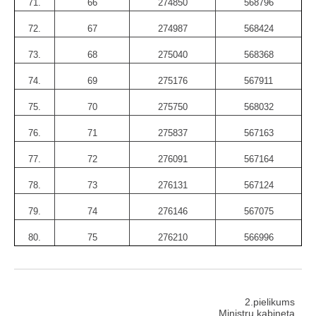
71.
66
274850
568796
72.
67
274987
568424
73.
68
275040
568368
74.
69
275176
567911
75.
70
275750
568032
76.
71
275837
567163
77.
72
276091
567164
78.
73
276131
567124
79.
74
276146
567075
80.
75
276210
566996
2.pielikums
Ministru kabineta