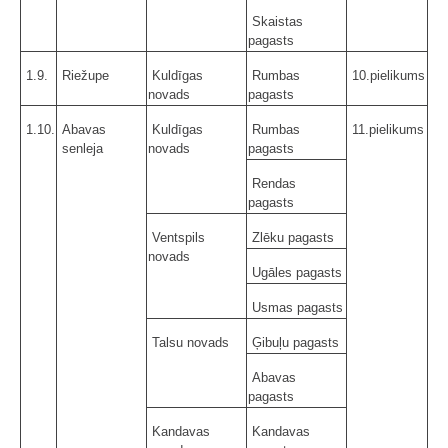
Skaistas
pagasts
1.9.
Riežupe
Kuldīgas
Rumbas
10.pielikums
novads
pagasts
1.10.
Abavas
Kuldīgas
Rumbas
11.pielikums
senleja
novads
pagasts
Rendas
pagasts
Ventspils
Zlēku pagasts
novads
Ugāles pagasts
Usmas pagasts
Talsu novads
Ģibuļu pagasts
Abavas
pagasts
Kandavas
Kandavas