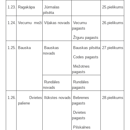
1.23.
Ragakāpa
Jūrmalas
25.pielikums
pilsēta
1.24.
Vecumu meži
Viļakas novads
Vecumu
26.pielikums
pagasts
Žīguru pagasts
1.25.
Bauska
Bauskas
Bauskas pilsēta
27.pielikums
novads
Codes pagasts
Mežotnes
pagasts
Rundāles
Rundāles
novads
pagasts
1.26.
Dvietes
Ilūkstes novads
Bebrenes
28.pielikums
paliene
pagasts
Dvietes
pagasts
Pilskalnes