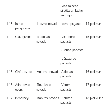
Mazsalacas
pilsēta ar lauku
teritoriju
1.13.
Istras
Ludzas novads
Istras pagasts
14.pielikums
pauguraine
1.14.
Gaiziņkalns
Madonas
Vestienas
15.pielikums
novads
pagasts
Aronas pagasts
Bērzaunes
pagasts
1.15.
Cirīša ezers
Aglonas novads
Aglonas
16.pielikums
pagasts
1.16.
Adamovas
Rēzeknes
Vērēmu
17.pielikums
ezers
novads
pagasts
1.17.
Beberbeķi
Babītes novads
Babītes
18.pielikums
pagasts