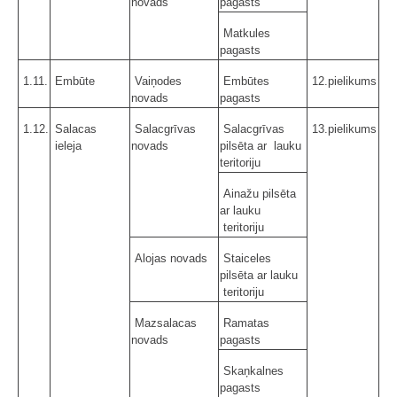
novads
pagasts
Matkules
pagasts
1.11.
Embūte
Vaiņodes
Embūtes
12.pielikums
novads
pagasts
1.12.
Salacas
Salacgrīvas
Salacgrīvas
13.pielikums
ieleja
novads
pilsēta ar lauku
teritoriju
Ainažu pilsēta
ar lauku
teritoriju
Alojas novads
Staiceles
pilsēta ar lauku
teritoriju
Mazsalacas
Ramatas
novads
pagasts
Skaņkalnes
pagasts