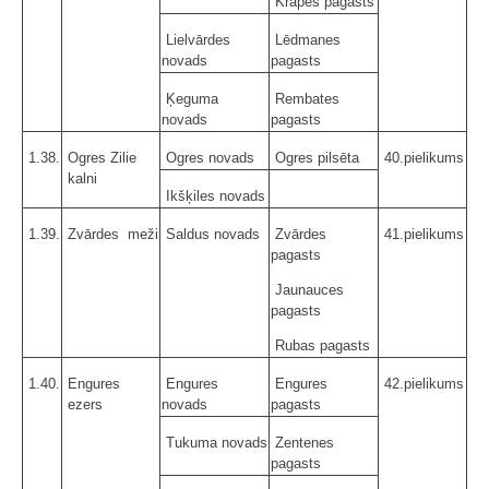
Krapes pagasts
Lielvārdes
Lēdmanes
novads
pagasts
Ķeguma
Rembates
novads
pagasts
1.38.
Ogres Zilie
Ogres novads
Ogres pilsēta
40.pielikums
kalni
Ikšķiles novads
1.39.
Zvārdes meži
Saldus novads
Zvārdes
41.pielikums
pagasts
Jaunauces
pagasts
Rubas pagasts
1.40.
Engures
Engures
Engures
42.pielikums
ezers
novads
pagasts
Tukuma novads
Zentenes
pagasts