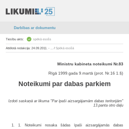
Darbības ar dokumentu
Tiesību akts:
spēkā esošs
Attēlotā redakcija: 24.09.2011. - ... /
Spēkā esošā
Ministru kabineta noteikumi Nr.83
Rīgā 1999.gada 9.martā (prot. Nr.16 1.§)
Noteikumi par dabas parkiem
Izdoti saskaņā ar likuma "Par īpaši aizsargājamām dabas teritorijām"
13.panta otro daļu
1. 1. Noteikumi nosaka šādas īpaši aizsargājamās dabas