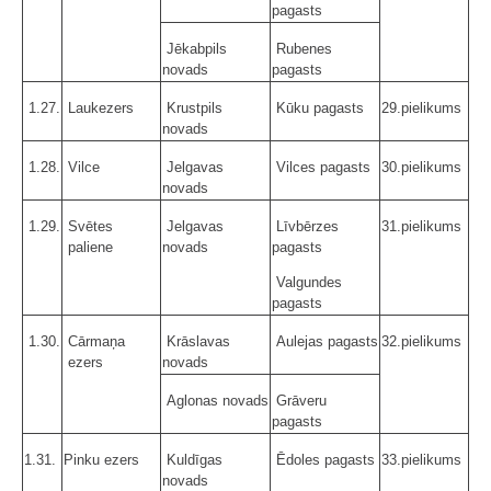
pagasts
Jēkabpils
Rubenes
novads
pagasts
1.27.
Laukezers
Krustpils
Kūku pagasts
29.pielikums
novads
1.28.
Vilce
Jelgavas
Vilces pagasts
30.pielikums
novads
1.29.
Svētes
Jelgavas
Līvbērzes
31.pielikums
paliene
novads
pagasts
Valgundes
pagasts
1.30.
Cārmaņa
Krāslavas
Aulejas pagasts
32.pielikums
ezers
novads
Aglonas novads
Grāveru
pagasts
1.31.
Pinku ezers
Kuldīgas
Ēdoles pagasts
33.pielikums
novads