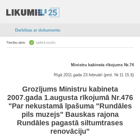
Darbības ar dokumentu
Tiesību akts:
spēkā esošs
Ministru kabineta rīkojums Nr.74
Rīgā 2011.gada 23.februārī (prot. Nr.11 15.§)
Grozījums Ministru kabineta
2007.gada 1.augusta rīkojumā Nr.476
"Par nekustamā īpašuma "Rundāles
pils muzejs" Bauskas rajona
Rundāles pagastā siltumtrases
renovāciju"