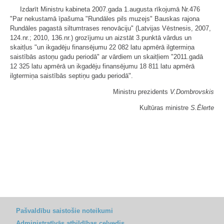
Izdarīt Ministru kabineta 2007.gada 1.augusta rīkojumā Nr.476
"Par nekustamā īpašuma "Rundāles pils muzejs" Bauskas rajona
Rundāles pagastā siltumtrases renovāciju" (Latvijas Vēstnesis, 2007,
124.nr.; 2010, 136.nr.) grozījumu un aizstāt 3.punktā vārdus un
skaitļus "un ikgadēju finansējumu 22 082 latu apmērā ilgtermiņa
saistībās astoņu gadu periodā" ar vārdiem un skaitļiem "2011.gadā
12 325 latu apmērā un ikgadēju finansējumu 18 811 latu apmērā
ilgtermiņa saistībās septiņu gadu periodā".
Ministru prezidents
V.Dombrovskis
Kultūras ministre
S.Ēlerte
Pašvaldību saistošie noteikumi
Administratīvās atbildības ceļvedis