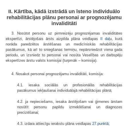
II. Kārtība, kādā izstrādā un īsteno individuālo
rehabilitācijas plānu personai ar prognozējamu
invaliditāti
3. Nosūtot personu uz pirmreizēju prognozējamas invaliditātes
ekspertīzi, ārstējošais ārsts aizpilda plāna veidlapas
II daļu
, kurā
norāda paredzētos ārstēšanas un medicīniskās rehabilitācijas
pasākumus, kā arī to sniegšanas termiņu, nepārsniedzot viena gada
periodu, un izsniedz to personai vai nosūta Veselības un darbspēju
ekspertīzes ārstu valsts komisijai (turpmāk – komisija).
4. Nosakot personai prognozējamu invaliditāti, komisija:
4.1. iesaka sociālās un profesionālās rehabilitācijas
pasākumus iekļaušanai individuālajā rehabilitācijas plānā;
4.2. ja nepieciešams, iesaka ārstējošam vai ģimenes ārstam
nosūtīt personu papildu izmeklēšanai un diagnozes
precizēšanai;
4.3. izdara attiecīgu ierakstu plāna veidlapas
27.punktā
;