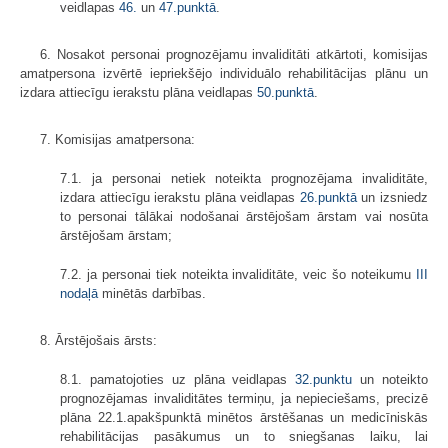
veidlapas
46.
un
47.punktā
.
6. Nosakot personai prognozējamu invaliditāti atkārtoti, komisijas
amatpersona izvērtē iepriekšējo individuālo rehabilitācijas plānu un
izdara attiecīgu ierakstu plāna veidlapas
50.punktā
.
7. Komisijas amatpersona:
7.1. ja personai netiek noteikta prognozējama invaliditāte,
izdara attiecīgu ierakstu plāna veidlapas
26.punktā
un izsniedz
to personai tālākai nodošanai ārstējošam ārstam vai nosūta
ārstējošam ārstam;
7.2. ja personai tiek noteikta invaliditāte, veic šo noteikumu
III
nodaļā
minētās darbības.
8. Ārstējošais ārsts:
8.1. pamatojoties uz plāna veidlapas
32.punktu
un noteikto
prognozējamas invaliditātes termiņu, ja nepieciešams, precizē
plāna 22.1.apakšpunktā minētos ārstēšanas un medicīniskās
rehabilitācijas pasākumus un to sniegšanas laiku, lai