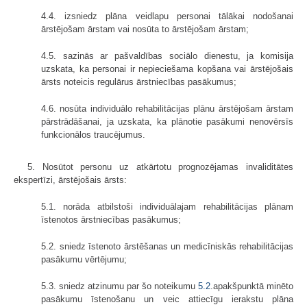
4.4. izsniedz plāna veidlapu personai tālākai nodošanai
ārstējošam ārstam vai nosūta to ārstējošam ārstam;
4.5. sazinās ar pašvaldības sociālo dienestu, ja komisija
uzskata, ka personai ir nepieciešama kopšana vai ārstējošais
ārsts noteicis regulārus ārstniecības pasākumus;
4.6. nosūta individuālo rehabilitācijas plānu ārstējošam ārstam
pārstrādāšanai, ja uzskata, ka plānotie pasākumi nenovērsīs
funkcionālos traucējumus.
5. Nosūtot personu uz atkārtotu prognozējamas invaliditātes
ekspertīzi, ārstējošais ārsts:
5.1. norāda atbilstoši individuālajam rehabilitācijas plānam
īstenotos ārstniecības pasākumus;
5.2. sniedz īstenoto ārstēšanas un medicīniskās rehabilitācijas
pasākumu vērtējumu;
5.3. sniedz atzinumu par šo noteikumu
5.2
.apakšpunktā minēto
pasākumu īstenošanu un veic attiecīgu ierakstu plāna