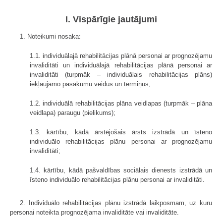
I. Vispārīgie jautājumi
1. Noteikumi nosaka:
1.1. individuālajā rehabilitācijas plānā personai ar prognozējamu
invaliditāti un individuālajā rehabilitācijas plānā personai ar
invaliditāti (turpmāk – individuālais rehabilitācijas plāns)
iekļaujamo pasākumu veidus un termiņus;
1.2. individuālā rehabilitācijas plāna veidlapas (turpmāk – plāna
veidlapa) paraugu (pielikums);
1.3. kārtību, kādā ārstējošais ārsts izstrādā un īsteno
individuālo rehabilitācijas plānu personai ar prognozējamu
invaliditāti;
1.4. kārtību, kādā pašvaldības sociālais dienests izstrādā un
īsteno individuālo rehabilitācijas plānu personai ar invaliditāti.
2. Individuālo rehabilitācijas plānu izstrādā laikposmam, uz kuru
personai noteikta prognozējama invaliditāte vai invaliditāte.