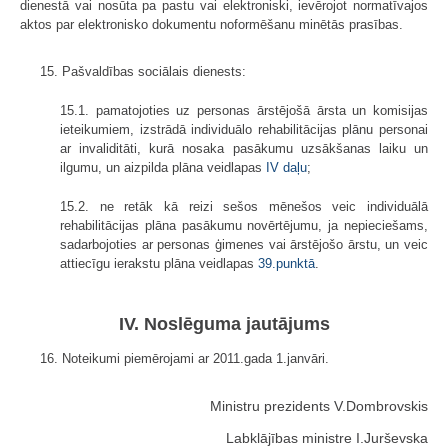
dienestā vai nosūta pa pastu vai elektroniski, ievērojot normatīvajos
aktos par elektronisko dokumentu noformēšanu minētās prasības.
15. Pašvaldības sociālais dienests:
15.1. pamatojoties uz personas ārstējošā ārsta un komisijas
ieteikumiem, izstrādā individuālo rehabilitācijas plānu personai
ar invaliditāti, kurā nosaka pasākumu uzsākšanas laiku un
ilgumu, un aizpilda plāna veidlapas
IV daļu
;
15.2. ne retāk kā reizi sešos mēnešos veic individuālā
rehabilitācijas plāna pasākumu novērtējumu, ja nepieciešams,
sadarbojoties ar personas ģimenes vai ārstējošo ārstu, un veic
attiecīgu ierakstu plāna veidlapas
39.punktā
.
IV. Noslēguma jautājums
16. Noteikumi piemērojami ar 2011.gada 1.janvāri.
Ministru prezidents V.Dombrovskis
Labklājības ministre I.Jurševska