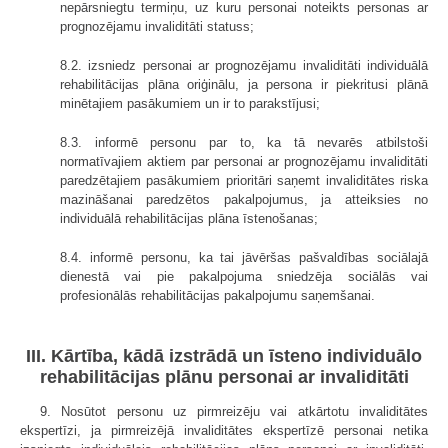
nepārsniegtu termiņu, uz kuru personai noteikts personas ar
prognozējamu invaliditāti statuss;
8.2. izsniedz personai ar prognozējamu invaliditāti individuālā
rehabilitācijas plāna oriģinālu, ja persona ir piekritusi plānā
minētajiem pasākumiem un ir to parakstījusi;
8.3. informē personu par to, ka tā nevarēs atbilstoši
normatīvajiem aktiem par personai ar prognozējamu invaliditāti
paredzētajiem pasākumiem prioritāri saņemt invaliditātes riska
mazināšanai paredzētos pakalpojumus, ja atteiksies no
individuālā rehabilitācijas plāna īstenošanas;
8.4. informē personu, ka tai jāvēršas pašvaldības sociālajā
dienestā vai pie pakalpojuma sniedzēja sociālās vai
profesionālās rehabilitācijas pakalpojumu saņemšanai.
III. Kārtība, kādā izstrādā un īsteno individuālo
rehabilitācijas plānu personai ar invaliditāti
9. Nosūtot personu uz pirmreizēju vai atkārtotu invaliditātes
ekspertīzi, ja pirmreizējā invaliditātes ekspertīzē personai netika