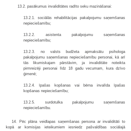
13.2. pasākumus invaliditātes radīto seku mazināšanai:
13.2.1. sociālās rehabilitācijas pakalpojumu saņemšanas
nepieciešamību;
13.2.2. asistenta pakalpojumu saņemšanas
nepieciešamību;
13.2.3. no valsts budžeta apmaksātu psihologa
pakalpojumu saņemšanas nepieciešamību personai, kā arī
tās likumiskajam pārstāvim, ja invaliditāte noteikta
pirmreizēji personai līdz 18 gadu vecumam, kura dzīvo
ģimenē;
13.2.4. īpašas kopšanas vai bērna invalīda īpašas
kopšanas nepieciešamību;
13.2.5. surdotulka pakalpojumu saņemšanas
nepieciešamību.
14. Pēc plāna veidlapas saņemšanas persona ar invaliditāti to
kopā ar komisijas ieteikumiem iesniedz pašvaldības sociālajā