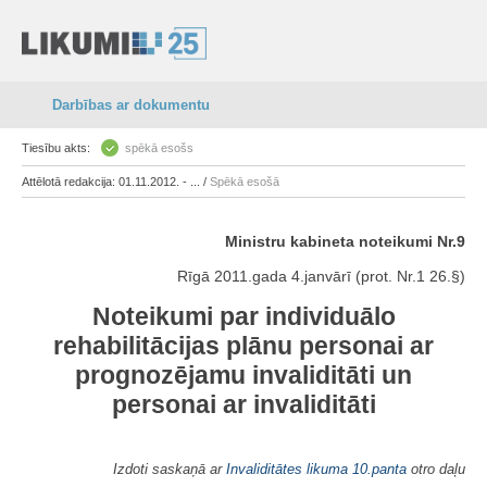
Darbības ar dokumentu
Tiesību akts:
spēkā esošs
Attēlotā redakcija: 01.11.2012. - ... /
Spēkā esošā
Ministru kabineta noteikumi Nr.9
Rīgā 2011.gada 4.janvārī (prot. Nr.1 26.§)
Noteikumi par individuālo
rehabilitācijas plānu personai ar
prognozējamu invaliditāti un
personai ar invaliditāti
Izdoti saskaņā ar
Invaliditātes likuma
10.panta
otro daļu