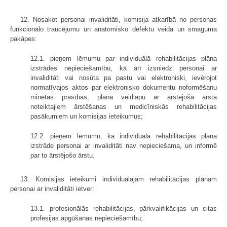
12. Nosakot personai invaliditāti, komisija atkarībā no personas
funkcionālo traucējumu un anatomisko defektu veida un smaguma
pakāpes:
12.1. pieņem lēmumu par individuālā rehabilitācijas plāna
izstrādes nepieciešamību, kā arī izsniedz personai ar
invaliditāti vai nosūta pa pastu vai elektroniski, ievērojot
normatīvajos aktos par elektronisko dokumentu noformēšanu
minētās prasības, plāna veidlapu ar ārstējošā ārsta
noteiktajiem ārstēšanas un medicīniskās rehabilitācijas
pasākumiem un komisijas ieteikumus;
12.2. pieņem lēmumu, ka individuālā rehabilitācijas plāna
izstrāde personai ar invaliditāti nav nepieciešama, un informē
par to ārstējošo ārstu.
13. Komisijas ieteikumi individuālajam rehabilitācijas plānam
personai ar invaliditāti ietver:
13.1. profesionālās rehabilitācijas, pārkvalifikācijas un citas
profesijas apgūšanas nepieciešamību;