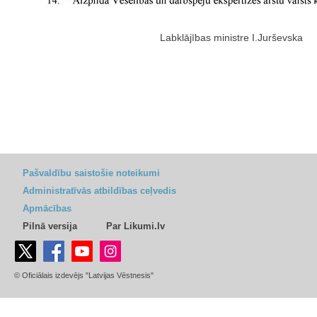
Labklājības ministre I.Jurševska
Pašvaldību saistošie noteikumi
Administratīvās atbildības ceļvedis
Apmācības
Pilnā versija
Par Likumi.lv
© Oficiālais izdevējs "Latvijas Vēstnesis"