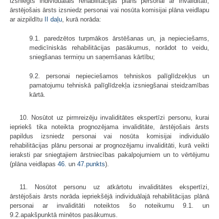
izsniegts individuālais rehabilitācijas plāns personai ar invaliditāti,
ārstējošais ārsts izsniedz personai vai nosūta komisijai plāna veidlapu
ar aizpildītu
II daļu
, kurā norāda:
9.1. paredzētos turpmākos ārstēšanas un, ja nepieciešams,
medicīniskās rehabilitācijas pasākumus, norādot to veidu,
sniegšanas termiņu un saņemšanas kārtību;
9.2. personai nepieciešamos tehniskos palīglīdzekļus un
pamatojumu tehniskā palīglīdzekļa izsniegšanai steidzamības
kārtā.
10. Nosūtot uz pirmreizēju invaliditātes ekspertīzi personu, kurai
iepriekš tika noteikta prognozējama invaliditāte, ārstējošais ārsts
papildus izsniedz personai vai nosūta komisijai individuālo
rehabilitācijas plānu personai ar prognozējamu invaliditāti, kurā veikti
ieraksti par sniegtajiem ārstniecības pakalpojumiem un to vērtējumu
(plāna veidlapas
46.
un
47.punkts
).
11. Nosūtot personu uz atkārtotu invaliditātes ekspertīzi,
ārstējošais ārsts norāda iepriekšējā individuālajā rehabilitācijas plānā
personai ar invaliditāti noteiktos šo noteikumu 9.1. un
9.2.apakšpunktā minētos pasākumus.