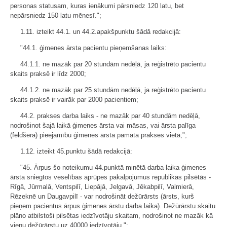
personas statusam, kuras ienākumi pārsniedz 120 latu, bet
nepārsniedz 150 latu mēnesī.";
1.11. izteikt 44.1. un 44.2.apakšpunktu šādā redakcijā:
"44.1. ģimenes ārsta pacientu pieņemšanas laiks:
44.1.1. ne mazāk par 20 stundām nedēļā, ja reģistrēto pacientu
skaits praksē ir līdz 2000;
44.1.2. ne mazāk par 25 stundām nedēļā, ja reģistrēto pacientu
skaits praksē ir vairāk par 2000 pacientiem;
44.2. prakses darba laiks - ne mazāk par 40 stundām nedēļā,
nodrošinot šajā laikā ģimenes ārsta vai māsas, vai ārsta palīga
(feldšera) pieejamību ģimenes ārsta pamata prakses vietā;";
1.12. izteikt 45.punktu šādā redakcijā:
"45. Ārpus šo noteikumu 44.punktā minētā darba laika ģimenes
ārsta sniegtos veselības aprūpes pakalpojumus republikas pilsētās -
Rīgā, Jūrmalā, Ventspilī, Liepājā, Jelgavā, Jēkabpilī, Valmierā,
Rēzeknē un Daugavpilī - var nodrošināt dežūrārsts (ārsts, kurš
pieņem pacientus ārpus ģimenes ārstu darba laika). Dežūrārstu skaitu
plāno atbilstoši pilsētas iedzīvotāju skaitam, nodrošinot ne mazāk kā
vienu dežūrārstu uz 40000 iedzīvotāju.";