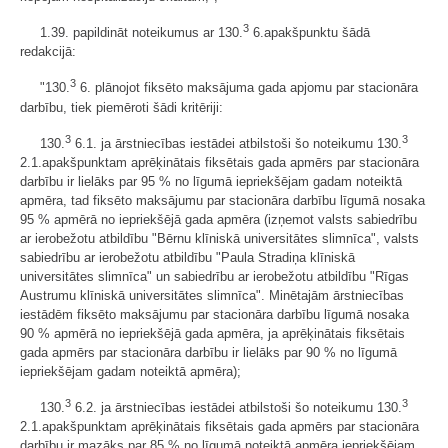
3
1.39. papildināt noteikumus ar 130.
6.apakšpunktu šādā
redakcijā:
3
"130.
6. plānojot fiksēto maksājuma gada apjomu par stacionāra
darbību, tiek piemēroti šādi kritēriji:
3
3
130.
6.1. ja ārstniecības iestādei atbilstoši šo noteikumu 130.
2.1.apakšpunktam aprēķinātais fiksētais gada apmērs par stacionāra
darbību ir lielāks par 95 % no līgumā iepriekšējam gadam noteiktā
apmēra, tad fiksēto maksājumu par stacionāra darbību līgumā nosaka
95 % apmērā no iepriekšējā gada apmēra (izņemot valsts sabiedrību
ar ierobežotu atbildību "Bērnu klīniskā universitātes slimnīca", valsts
sabiedrību ar ierobežotu atbildību "Paula Stradiņa klīniskā
universitātes slimnīca" un sabiedrību ar ierobežotu atbildību "Rīgas
Austrumu klīniskā universitātes slimnīca". Minētajām ārstniecības
iestādēm fiksēto maksājumu par stacionāra darbību līgumā nosaka
90 % apmērā no iepriekšējā gada apmēra, ja aprēķinātais fiksētais
gada apmērs par stacionāra darbību ir lielāks par 90 % no līgumā
iepriekšējam gadam noteiktā apmēra);
3
3
130.
6.2. ja ārstniecības iestādei atbilstoši šo noteikumu 130.
2.1.apakšpunktam aprēķinātais fiksētais gada apmērs par stacionāra
darbību ir mazāks par 85 % no līgumā noteiktā apmēra iepriekšējam