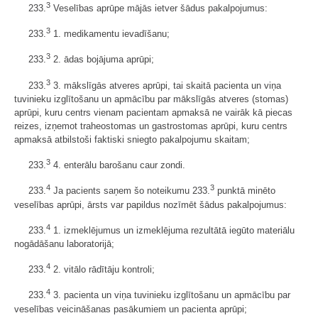
3
233.
Veselības aprūpe mājās ietver šādus pakalpojumus:
3
233.
1. medikamentu ievadīšanu;
3
233.
2. ādas bojājuma aprūpi;
3
233.
3. mākslīgās atveres aprūpi, tai skaitā pacienta un viņa
tuvinieku izglītošanu un apmācību par mākslīgās atveres (stomas)
aprūpi, kuru centrs vienam pacientam apmaksā ne vairāk kā piecas
reizes, izņemot traheostomas un gastrostomas aprūpi, kuru centrs
apmaksā atbilstoši faktiski sniegto pakalpojumu skaitam;
3
233.
4. enterālu barošanu caur zondi.
4
3
233.
Ja pacients saņem šo noteikumu 233.
punktā minēto
veselības aprūpi, ārsts var papildus nozīmēt šādus pakalpojumus:
4
233.
1. izmeklējumus un izmeklējuma rezultātā iegūto materiālu
nogādāšanu laboratorijā;
4
233.
2. vitālo rādītāju kontroli;
4
233.
3. pacienta un viņa tuvinieku izglītošanu un apmācību par
veselības veicināšanas pasākumiem un pacienta aprūpi;