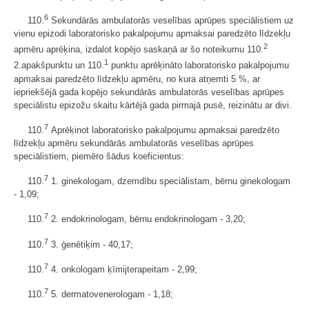
6
110.
Sekundārās ambulatorās veselības aprūpes speciālistiem uz
vienu epizodi laboratorisko pakalpojumu apmaksai paredzēto līdzekļu
2
apmēru aprēķina, izdalot kopējo saskaņā ar šo noteikumu 110.
1
2.apakšpunktu un 110.
punktu aprēķināto laboratorisko pakalpojumu
apmaksai paredzēto līdzekļu apmēru, no kura atņemti 5 %, ar
iepriekšējā gada kopējo sekundārās ambulatorās veselības aprūpes
speciālistu epizožu skaitu kārtējā gada pirmajā pusē, reizinātu ar divi.
7
110.
Aprēķinot laboratorisko pakalpojumu apmaksai paredzēto
līdzekļu apmēru sekundārās ambulatorās veselības aprūpes
speciālistiem, piemēro šādus koeficientus:
7
110.
1. ginekologam, dzemdību speciālistam, bērnu ginekologam
- 1,09;
7
110.
2. endokrinologam, bērnu endokrinologam - 3,20;
7
110.
3. ģenētiķim - 40,17;
7
110.
4. onkologam ķīmijterapeitam - 2,99;
7
110.
5. dermatovenerologam - 1,18;