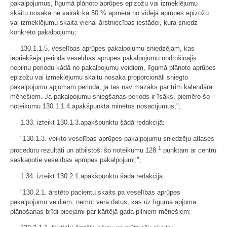
pakalpojumus, līgumā plānoto aprūpes epizožu vai izmeklējumu
skaitu nosaka ne vairāk kā 50 % apmērā no vidējā aprūpes epizožu
vai izmeklējumu skaita vienai ārstniecības iestādei, kura sniedz
konkrēto pakalpojumu;
130.1.1.5. veselības aprūpes pakalpojumu sniedzējam, kas
iepriekšējā periodā veselības aprūpes pakalpojumu nodrošinājis
nepilnu periodu kādā no pakalpojumu veidiem, līgumā plānoto aprūpes
epizožu vai izmeklējumu skaitu nosaka proporcionāli sniegto
pakalpojumu apjomam periodā, ja tas nav mazāks par trim kalendāra
mēnešiem. Ja pakalpojumu sniegšanas periods ir īsāks, piemēro šo
noteikumu 130.1.1.4.apakšpunktā minētos nosacījumus;";
1.33. izteikt 130.1.3.apakšpunktu šādā redakcijā:
"130.1.3. veikto veselības aprūpes pakalpojumu sniedzēju atlases
1
procedūru rezultāti un atbilstoši šo noteikumu 128.
punktam ar centru
saskaņotie veselības aprūpes pakalpojumi;";
1.34. izteikt 130.2.1.apakšpunktu šādā redakcijā:
"130.2.1. ārstēto pacientu skaits pa veselības aprūpes
pakalpojumu veidiem, ņemot vērā datus, kas uz līguma apjoma
plānošanas brīdi pieejami par kārtējā gada pilniem mēnešiem: