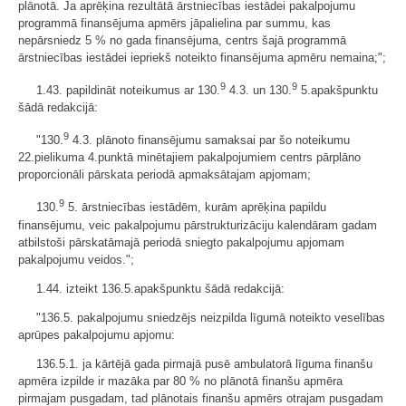
plānotā. Ja aprēķina rezultātā ārstniecības iestādei pakalpojumu
programmā finansējuma apmērs jāpalielina par summu, kas
nepārsniedz 5 % no gada finansējuma, centrs šajā programmā
ārstniecības iestādei iepriekš noteikto finansējuma apmēru nemaina;";
9
9
1.43. papildināt noteikumus ar 130.
4.3. un 130.
5.apakšpunktu
šādā redakcijā:
9
"130.
4.3. plānoto finansējumu samaksai par šo noteikumu
22.pielikuma 4.punktā minētajiem pakalpojumiem centrs pārplāno
proporcionāli pārskata periodā apmaksātajam apjomam;
9
130.
5. ārstniecības iestādēm, kurām aprēķina papildu
finansējumu, veic pakalpojumu pārstrukturizāciju kalendāram gadam
atbilstoši pārskatāmajā periodā sniegto pakalpojumu apjomam
pakalpojumu veidos.";
1.44. izteikt 136.5.apakšpunktu šādā redakcijā:
"136.5. pakalpojumu sniedzējs neizpilda līgumā noteikto veselības
aprūpes pakalpojumu apjomu:
136.5.1. ja kārtējā gada pirmajā pusē ambulatorā līguma finanšu
apmēra izpilde ir mazāka par 80 % no plānotā finanšu apmēra
pirmajam pusgadam, tad plānotais finanšu apmērs otrajam pusgadam