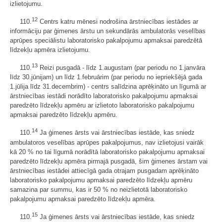
izlietojumu.
12
110.
Centrs katru mēnesi nodrošina ārstniecības iestādes ar
informāciju par ģimenes ārstu un sekundārās ambulatorās veselības
aprūpes speciālistu laboratorisko pakalpojumu apmaksai paredzētā
līdzekļu apmēra izlietojumu.
13
110.
Reizi pusgadā - līdz 1.augustam (par periodu no 1.janvāra
līdz 30.jūnijam) un līdz 1.februārim (par periodu no iepriekšējā gada
1.jūlija līdz 31.decembrim) - centrs salīdzina aprēķināto un līgumā ar
ārstniecības iestādi norādīto laboratorisko pakalpojumu apmaksai
paredzēto līdzekļu apmēru ar izlietoto laboratorisko pakalpojumu
apmaksai paredzēto līdzekļu apmēru.
14
110.
Ja ģimenes ārsts vai ārstniecības iestāde, kas sniedz
ambulatoros veselības aprūpes pakalpojumus, nav izlietojusi vairāk
kā 20 % no tai līgumā norādītā laboratorisko pakalpojumu apmaksai
paredzēto līdzekļu apmēra pirmajā pusgadā, šim ģimenes ārstam vai
ārstniecības iestādei attiecīgā gada otrajam pusgadam aprēķināto
laboratorisko pakalpojumu apmaksai paredzēto līdzekļu apmēru
samazina par summu, kas ir 50 % no neizlietotā laboratorisko
pakalpojumu apmaksai paredzēto līdzekļu apmēra.
15
110.
Ja ģimenes ārsts vai ārstniecības iestāde, kas sniedz