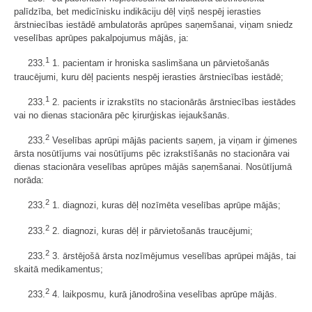
palīdzība, bet medicīnisku indikāciju dēļ viņš nespēj ierasties
ārstniecības iestādē ambulatorās aprūpes saņemšanai, viņam sniedz
veselības aprūpes pakalpojumus mājās, ja:
1
233.
1. pacientam ir hroniska saslimšana un pārvietošanās
traucējumi, kuru dēļ pacients nespēj ierasties ārstniecības iestādē;
1
233.
2. pacients ir izrakstīts no stacionārās ārstniecības iestādes
vai no dienas stacionāra pēc ķirurģiskas iejaukšanās.
2
233.
Veselības aprūpi mājās pacients saņem, ja viņam ir ģimenes
ārsta nosūtījums vai nosūtījums pēc izrakstīšanās no stacionāra vai
dienas stacionāra veselības aprūpes mājās saņemšanai. Nosūtījumā
norāda:
2
233.
1. diagnozi, kuras dēļ nozīmēta veselības aprūpe mājās;
2
233.
2. diagnozi, kuras dēļ ir pārvietošanās traucējumi;
2
233.
3. ārstējošā ārsta nozīmējumus veselības aprūpei mājās, tai
skaitā medikamentus;
2
233.
4. laikposmu, kurā jānodrošina veselības aprūpe mājās.