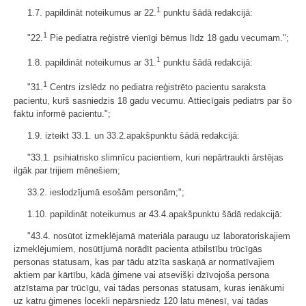
1
1.7. papildināt noteikumus ar 22.
punktu šādā redakcijā:
1
"22.
Pie pediatra reģistrē vienīgi bērnus līdz 18 gadu vecumam.";
1
1.8. papildināt noteikumus ar 31.
punktu šādā redakcijā:
1
"31.
Centrs izslēdz no pediatra reģistrēto pacientu saraksta
pacientu, kurš sasniedzis 18 gadu vecumu. Attiecīgais pediatrs par šo
faktu informē pacientu.";
1.9. izteikt 33.1. un 33.2.apakšpunktu šādā redakcijā:
"33.1. psihiatrisko slimnīcu pacientiem, kuri nepārtraukti ārstējas
ilgāk par trijiem mēnešiem;
33.2. ieslodzījumā esošām personām;";
1.10. papildināt noteikumus ar 43.4.apakšpunktu šādā redakcijā:
"43.4. nosūtot izmeklējamā materiāla paraugu uz laboratoriskajiem
izmeklējumiem, nosūtījumā norādīt pacienta atbilstību trūcīgās
personas statusam, kas par tādu atzīta saskaņā ar normatīvajiem
aktiem par kārtību, kādā ģimene vai atsevišķi dzīvojoša persona
atzīstama par trūcīgu, vai tādas personas statusam, kuras ienākumi
uz katru ģimenes locekli nepārsniedz 120 latu mēnesī, vai tādas