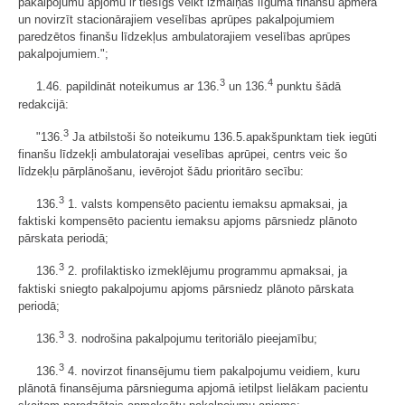
pakalpojumu apjomu ir tiesīgs veikt izmaiņas līguma finanšu apmērā
un novirzīt stacionārajiem veselības aprūpes pakalpojumiem
paredzētos finanšu līdzekļus ambulatorajiem veselības aprūpes
pakalpojumiem.";
3
4
1.46. papildināt noteikumus ar 136.
un 136.
punktu šādā
redakcijā:
3
"136.
Ja atbilstoši šo noteikumu 136.5.apakšpunktam tiek iegūti
finanšu līdzekļi ambulatorajai veselības aprūpei, centrs veic šo
līdzekļu pārplānošanu, ievērojot šādu prioritāro secību:
3
136.
1. valsts kompensēto pacientu iemaksu apmaksai, ja
faktiski kompensēto pacientu iemaksu apjoms pārsniedz plānoto
pārskata periodā;
3
136.
2. profilaktisko izmeklējumu programmu apmaksai, ja
faktiski sniegto pakalpojumu apjoms pārsniedz plānoto pārskata
periodā;
3
136.
3. nodrošina pakalpojumu teritoriālo pieejamību;
3
136.
4. novirzot finansējumu tiem pakalpojumu veidiem, kuru
plānotā finansējuma pārsnieguma apjomā ietilpst lielākam pacientu