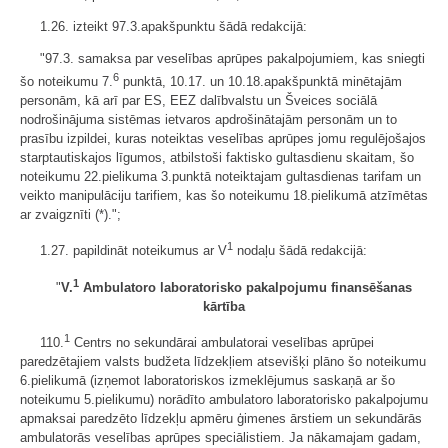
1.26. izteikt 97.3.apakšpunktu šādā redakcijā:
"97.3. samaksa par veselības aprūpes pakalpojumiem, kas sniegti
6
šo noteikumu 7.
punktā, 10.17. un 10.18.apakšpunktā minētajām
personām, kā arī par ES, EEZ dalībvalstu un Šveices sociālā
nodrošinājuma sistēmas ietvaros apdrošinātajām personām un to
prasību izpildei, kuras noteiktas veselības aprūpes jomu regulējošajos
starptautiskajos līgumos, atbilstoši faktisko gultasdienu skaitam, šo
noteikumu 22.pielikuma 3.punktā noteiktajam gultasdienas tarifam un
veikto manipulāciju tarifiem, kas šo noteikumu 18.pielikumā atzīmētas
ar zvaigznīti (*).";
1
1.27. papildināt noteikumus ar V
nodaļu šādā redakcijā:
1
"
V.
Ambulatoro laboratorisko pakalpojumu finansēšanas
kārtība
1
110.
Centrs no sekundārai ambulatorai veselības aprūpei
paredzētajiem valsts budžeta līdzekļiem atsevišķi plāno šo noteikumu
6.pielikumā (izņemot laboratoriskos izmeklējumus saskaņā ar šo
noteikumu 5.pielikumu) norādīto ambulatoro laboratorisko pakalpojumu
apmaksai paredzēto līdzekļu apmēru ģimenes ārstiem un sekundārās
ambulatorās veselības aprūpes speciālistiem. Ja nākamajam gadam,