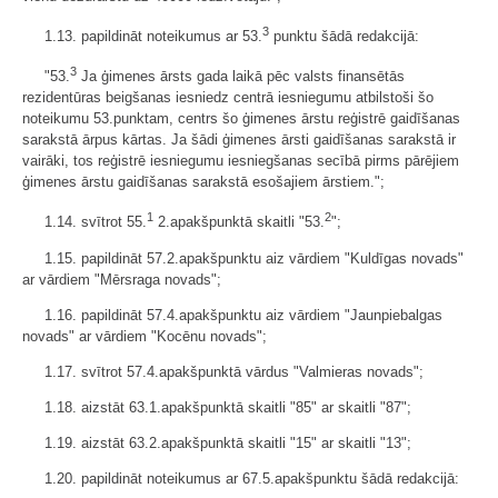
3
1.13. papildināt noteikumus ar 53.
punktu šādā redakcijā:
3
"53.
Ja ģimenes ārsts gada laikā pēc valsts finansētās
rezidentūras beigšanas iesniedz centrā iesniegumu atbilstoši šo
noteikumu 53.punktam, centrs šo ģimenes ārstu reģistrē gaidīšanas
sarakstā ārpus kārtas. Ja šādi ģimenes ārsti gaidīšanas sarakstā ir
vairāki, tos reģistrē iesniegumu iesniegšanas secībā pirms pārējiem
ģimenes ārstu gaidīšanas sarakstā esošajiem ārstiem.";
1
2
1.14. svītrot 55.
2.apakšpunktā skaitli "53.
";
1.15. papildināt 57.2.apakšpunktu aiz vārdiem "Kuldīgas novads"
ar vārdiem "Mērsraga novads";
1.16. papildināt 57.4.apakšpunktu aiz vārdiem "Jaunpiebalgas
novads" ar vārdiem "Kocēnu novads";
1.17. svītrot 57.4.apakšpunktā vārdus "Valmieras novads";
1.18. aizstāt 63.1.apakšpunktā skaitli "85" ar skaitli "87";
1.19. aizstāt 63.2.apakšpunktā skaitli "15" ar skaitli "13";
1.20. papildināt noteikumus ar 67.5.apakšpunktu šādā redakcijā: