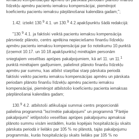
līdzekļu apmēru pacientu iemaksu kompensācijai, piemērojot
koeficientu pacientu iemaksu pārplānošanai kalendāra gadam;";
9
9
1.42. izteikt 130.
4.1. un 130.
4.2.apakšpunktu šādā redakcijā:
9
"130.
4.1. ja faktiski veiktā pacientu iemaksu kompensācija
pārsniedz plānoto, centrs aprēķina nepieciešamo finanšu līdzekļu
apmēru pacientu iemaksu kompensācijai par šo noteikumu 10.punktā
(izņemot 10.17. un 10.18.apakšpunktu) minētajām personām
1
sniegtajiem veselības aprūpes pakalpojumiem, kā arī 11. un 11.
punktā minētajiem gadījumiem, palielinot plānoto finanšu līdzekļu
apmēru par summu, kas atbilst starpībai starp pārskata periodā
faktiski veikto pacientu iemaksu kompensācijas apmēru un pārskata
periodam plānoto finanšu līdzekļu apmēru pacientu iemaksu
kompensācijai, piemērojot atbilstošo koeficientu pacienta iemaksas
pārplānošanai kalendāra gadam;
9
130.
4.2. atbilstoši atlikušajai summai centrs proporcionāli
palielina programmā "Iezīmētie pakalpojumi" un programmā "Pārējie
pakalpojumi" ietilpstošo veselības aprūpes pakalpojumu apmaksai
plānoto summu visām iestādēm, kurās kopējais hospitalizāciju skaits
pārskata periodā ir lielāks par 105 % no plānotā, tajās pakalpojumu
programmās, kurās hospitalizāciju skaits lielāks par 105 % no