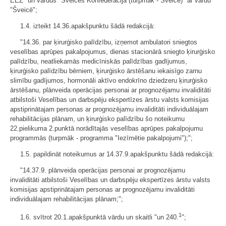
EEZ" un vārdus "Šveices Konfederācijā (turpmāk - Šveice)" ar vārdu
"Šveicē";
1.4. izteikt 14.36.apakšpunktu šādā redakcijā:
"14.36. par ķirurģisko palīdzību, izņemot ambulatori sniegtos
veselības aprūpes pakalpojumus, dienas stacionārā sniegto ķirurģisko
palīdzību, neatliekamās medicīniskās palīdzības gadījumus,
ķirurģisko palīdzību bērniem, ķirurģisko ārstēšanu iekaisīgo zarnu
slimību gadījumos, hormonāli aktīvo endokrīno dziedzeru ķirurģisko
ārstēšanu, plānveida operācijas personai ar prognozējamu invaliditāti
atbilstoši Veselības un darbspēju ekspertīzes ārstu valsts komisijas
apstiprinātajam personas ar prognozējamu invaliditāti individuālajam
rehabilitācijas plānam, un ķirurģisko palīdzību šo noteikumu
22.pielikuma 2.punktā norādītajās veselības aprūpes pakalpojumu
programmās (turpmāk - programma "Iezīmētie pakalpojumi");";
1.5. papildināt noteikumus ar 14.37.9.apakšpunktu šādā redakcijā:
"14.37.9. plānveida operācijas personai ar prognozējamu
invaliditāti atbilstoši Veselības un darbspēju ekspertīzes ārstu valsts
komisijas apstiprinātajam personas ar prognozējamu invaliditāti
individuālajam rehabilitācijas plānam;";
1
1.6. svītrot 20.1.apakšpunktā vārdu un skaitli "un 240.
";