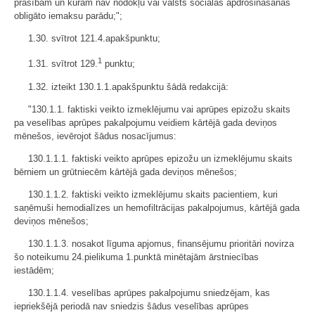
prasībām un kurām nav nodokļu vai valsts sociālās apdrošināšanas
obligāto iemaksu parādu;";
1.30. svītrot 121.4.apakšpunktu;
1
1.31. svītrot 129.
punktu;
1.32. izteikt 130.1.1.apakšpunktu šādā redakcijā:
"130.1.1. faktiski veikto izmeklējumu vai aprūpes epizožu skaits
pa veselības aprūpes pakalpojumu veidiem kārtējā gada deviņos
mēnešos, ievērojot šādus nosacījumus:
130.1.1.1. faktiski veikto aprūpes epizožu un izmeklējumu skaits
bērniem un grūtniecēm kārtējā gada deviņos mēnešos;
130.1.1.2. faktiski veikto izmeklējumu skaits pacientiem, kuri
saņēmuši hemodialīzes un hemofiltrācijas pakalpojumus, kārtējā gada
deviņos mēnešos;
130.1.1.3. nosakot līguma apjomus, finansējumu prioritāri novirza
šo noteikumu 24.pielikuma 1.punktā minētajām ārstniecības
iestādēm;
130.1.1.4. veselības aprūpes pakalpojumu sniedzējam, kas
iepriekšējā periodā nav sniedzis šādus veselības aprūpes