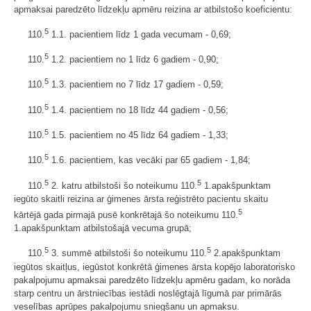
apmaksai paredzēto līdzekļu apmēru reizina ar atbilstošo koeficientu:
5
110.
1.1. pacientiem līdz 1 gada vecumam - 0,69;
5
110.
1.2. pacientiem no 1 līdz 6 gadiem - 0,90;
5
110.
1.3. pacientiem no 7 līdz 17 gadiem - 0,59;
5
110.
1.4. pacientiem no 18 līdz 44 gadiem - 0,56;
5
110.
1.5. pacientiem no 45 līdz 64 gadiem - 1,33;
5
110.
1.6. pacientiem, kas vecāki par 65 gadiem - 1,84;
5
5
110.
2. katru atbilstoši šo noteikumu 110.
1.apakšpunktam
iegūto skaitli reizina ar ģimenes ārsta reģistrēto pacientu skaitu
5
kārtējā gada pirmajā pusē konkrētajā šo noteikumu 110.
1.apakšpunktam atbilstošajā vecuma grupā;
5
5
110.
3. summē atbilstoši šo noteikumu 110.
2.apakšpunktam
iegūtos skaitļus, iegūstot konkrētā ģimenes ārsta kopējo laboratorisko
pakalpojumu apmaksai paredzēto līdzekļu apmēru gadam, ko norāda
starp centru un ārstniecības iestādi noslēgtajā līgumā par primārās
veselības aprūpes pakalpojumu sniegšanu un apmaksu.