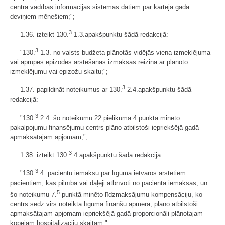
centra vadības informācijas sistēmas datiem par kārtējā gada
deviņiem mēnešiem;";
3
1.36. izteikt 130.
1.3.apakšpunktu šādā redakcijā:
3
"130.
1.3. no valsts budžeta plānotās vidējās viena izmeklējuma
vai aprūpes epizodes ārstēšanas izmaksas reizina ar plānoto
izmeklējumu vai epizožu skaitu;";
3
1.37. papildināt noteikumus ar 130.
2.4.apakšpunktu šādā
redakcijā:
3
"130.
2.4. šo noteikumu 22.pielikuma 4.punktā minēto
pakalpojumu finansējumu centrs plāno atbilstoši iepriekšējā gadā
apmaksātajam apjomam;";
3
1.38. izteikt 130.
4.apakšpunktu šādā redakcijā:
3
"130.
4. pacientu iemaksu par līguma ietvaros ārstētiem
pacientiem, kas pilnībā vai daļēji atbrīvoti no pacienta iemaksas, un
5
šo noteikumu 7.
punktā minēto līdzmaksājumu kompensāciju, ko
centrs sedz virs noteiktā līguma finanšu apmēra, plāno atbilstoši
apmaksātajam apjomam iepriekšējā gadā proporcionāli plānotajam
kopējam hospitalizāciju skaitam;";