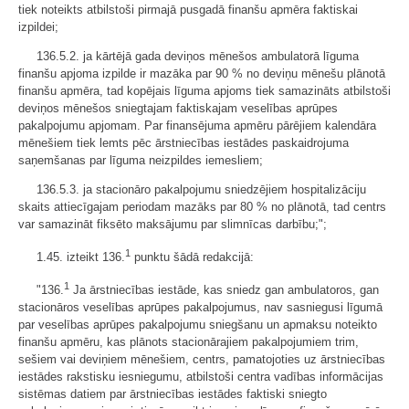
tiek noteikts atbilstoši pirmajā pusgadā finanšu apmēra faktiskai
izpildei;
136.5.2. ja kārtējā gada deviņos mēnešos ambulatorā līguma
finanšu apjoma izpilde ir mazāka par 90 % no deviņu mēnešu plānotā
finanšu apmēra, tad kopējais līguma apjoms tiek samazināts atbilstoši
deviņos mēnešos sniegtajam faktiskajam veselības aprūpes
pakalpojumu apjomam. Par finansējuma apmēru pārējiem kalendāra
mēnešiem tiek lemts pēc ārstniecības iestādes paskaidrojuma
saņemšanas par līguma neizpildes iemesliem;
136.5.3. ja stacionāro pakalpojumu sniedzējiem hospitalizāciju
skaits attiecīgajam periodam mazāks par 80 % no plānotā, tad centrs
var samazināt fiksēto maksājumu par slimnīcas darbību;";
1
1.45. izteikt 136.
punktu šādā redakcijā:
1
"136.
Ja ārstniecības iestāde, kas sniedz gan ambulatoros, gan
stacionāros veselības aprūpes pakalpojumus, nav sasniegusi līgumā
par veselības aprūpes pakalpojumu sniegšanu un apmaksu noteikto
finanšu apmēru, kas plānots stacionārajiem pakalpojumiem trim,
sešiem vai deviņiem mēnešiem, centrs, pamatojoties uz ārstniecības
iestādes rakstisku iesniegumu, atbilstoši centra vadības informācijas
sistēmas datiem par ārstniecības iestādes faktiski sniegto