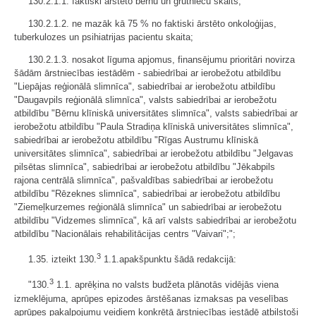
130.2.1.1. faktiski ārstēto bērnu un grūtnieču skaits;
130.2.1.2. ne mazāk kā 75 % no faktiski ārstēto onkoloģijas,
tuberkulozes un psihiatrijas pacientu skaita;
130.2.1.3. nosakot līguma apjomus, finansējumu prioritāri novirza
šādām ārstniecības iestādēm - sabiedrībai ar ierobežotu atbildību
"Liepājas reģionālā slimnīca", sabiedrībai ar ierobežotu atbildību
"Daugavpils reģionālā slimnīca", valsts sabiedrībai ar ierobežotu
atbildību "Bērnu klīniskā universitātes slimnīca", valsts sabiedrībai ar
ierobežotu atbildību "Paula Stradiņa klīniskā universitātes slimnīca",
sabiedrībai ar ierobežotu atbildību "Rīgas Austrumu klīniskā
universitātes slimnīca", sabiedrībai ar ierobežotu atbildību "Jelgavas
pilsētas slimnīca", sabiedrībai ar ierobežotu atbildību "Jēkabpils
rajona centrālā slimnīca", pašvaldības sabiedrībai ar ierobežotu
atbildību "Rēzeknes slimnīca", sabiedrībai ar ierobežotu atbildību
"Ziemeļkurzemes reģionālā slimnīca" un sabiedrībai ar ierobežotu
atbildību "Vidzemes slimnīca", kā arī valsts sabiedrībai ar ierobežotu
atbildību "Nacionālais rehabilitācijas centrs "Vaivari";";
3
1.35. izteikt 130.
1.1.apakšpunktu šādā redakcijā:
3
"130.
1.1. aprēķina no valsts budžeta plānotās vidējās viena
izmeklējuma, aprūpes epizodes ārstēšanas izmaksas pa veselības
aprūpes pakalpojumu veidiem konkrētā ārstniecības iestādē atbilstoši