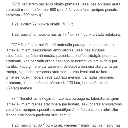
"67.5. reģistrēto pacientu skaits primārās veselības aprūpes ārsta
sarakstā ir ne mazāks par 600 (primārās veselības aprūpes pediatru
sarakstā - 300 bērnu).";
1.21. svītrot 77.punktā skaitli "76.3.";
1
2
1.22. papildināt noteikumus ar 77.
un 77.
punktu šādā redakcijā:
1
"77.
Nosūtot izmeklējamā materiāla paraugu uz laboratoriskajiem
izmeklējumiem, sekundārās ambulatorās veselības aprūpes
speciālists nosūtījumā norāda pacienta atbilstību trūcīgās personas
statusam, kas par tādu atzīta saskaņā ar normatīvajiem aktiem par
kārtību, kādā ģimene vai atsevišķi dzīvojoša persona atzīstama par
trūcīgu, vai tādas personas statusam, kuras ienākumi uz katru
ģimenes locekli nepārsniedz 120 latu mēnesī, vai tādas personas
statusam, kuras ienākumi pārsniedz 120 latu, bet nepārsniedz
150 latu mēnesī.
2
77.
Nosūtot izmeklējamā materiāla paraugu uz laboratoriskajiem
izmeklējumiem dienas stacionāra pacientam, sekundārās ambulatorās
veselības aprūpes speciālists nosūtījumā norāda pacienta atbilstību
dienas stacionāra pacienta statusam.";
2
1.23. papildināt 88.
punktu aiz vārdiem "rehabilitācijas medicīnas