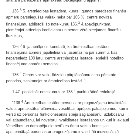
skaitam paredzētais apmaksātu pakalpojumu apjoms;
3
136.
5. ārstniecības iestādēm, kuras līgumos paredzēto finanšu
apmēru pārsniegušas vairāk nekā par 105 %, centrs novirza
3
finansējumu atbilstoši šo noteikumu 136.
4.apakšpunktam,
piemērojot attiecīgo koeficientu un ņemot vērā pieejamos finanšu
līdzekļus;
3
136.
6. ja aprēķinos konstatē, ka ārstniecības iestādei
finansējuma apmērs jāpalielina vai jāsamazina par summu, kas
nepārsniedz 100 latu, centrs ārstniecības iestādei iepriekš noteikto
finansējuma apmēru nemaina.
4
136.
Centrs var veikt līdzekļu pārplānošanu citos pārskata
periodos, saskaņojot ar ārstniecības iestādi.";
4
1.47. papildināt noteikumus ar 138.
punktu šādā redakcijā:
4
"138.
Ārstniecības iestāde personai ar prognozējamu invaliditāti
valsts apmaksātos plānveida veselības aprūpes pakalpojumus, kuri ir
vērsti uz personas funkcionēšanas spēju saglabāšanu, uzlabošanu
vai atjaunošanu, lai novērstu invaliditātes iestāšanos un kuri ir iekļauti
Veselības un darbspēju ekspertīzes ārstu valsts komisijas
apstiprinātajā personas ar prognozējamu invaliditāti individuālajā