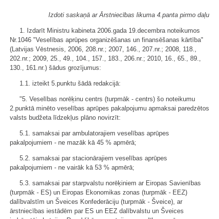
Izdoti saskaņā ar Ārstniecības likuma 4.panta pirmo daļu
1. Izdarīt Ministru kabineta 2006.gada 19.decembra noteikumos
Nr.1046 "Veselības aprūpes organizēšanas un finansēšanas kārtība"
(Latvijas Vēstnesis, 2006, 208.nr.; 2007, 146., 207.nr.; 2008, 118.,
202.nr.; 2009, 25., 49., 104., 157., 183., 206.nr.; 2010, 16., 65., 89.,
130., 161.nr.) šādus grozījumus:
1.1. izteikt 5.punktu šādā redakcijā:
"5. Veselības norēķinu centrs (turpmāk - centrs) šo noteikumu
2.punktā minēto veselības aprūpes pakalpojumu apmaksai paredzētos
valsts budžeta līdzekļus plāno novirzīt:
5.1. samaksai par ambulatorajiem veselības aprūpes
pakalpojumiem - ne mazāk kā 45 % apmērā;
5.2. samaksai par stacionārajiem veselības aprūpes
pakalpojumiem - ne vairāk kā 53 % apmērā;
5.3. samaksai par starpvalstu norēķiniem ar Eiropas Savienības
(turpmāk - ES) un Eiropas Ekonomikas zonas (turpmāk - EEZ)
dalībvalstīm un Šveices Konfederāciju (turpmāk - Šveice), ar
ārstniecības iestādēm par ES un EEZ dalībvalstu un Šveices