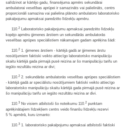
salīdzinot ar kārtējo gadu, finansējuma apmērs sekundārai
ambulatorai veselības aprūpei ir samazināts vai palielināts, centrs
proporcionāli samazina vai palielina plānoto ambulatoro laboratorisko
pakalpojumu apmaksai paredzēto līdzekļu apmēru.
2
110.
Laboratorisko pakalpojumu apmaksai paredzēto līdzekļu
kopējo apmēru ģimenes ārstiem un sekundārās ambulatorās
veselības aprūpes speciālistiem nākamajam gadam aprēķina šādi:
2
110.
1. ģimenes ārstiem - kārtējā gadā ar ģimenes ārstu
nosūtījumiem faktiski veikto attiecīgo laboratorisko manipulāciju
skaitu kārtējā gada pirmajā pusē reizina ar šo manipulāciju tarifu un
iegūto rezultātu reizina ar divi;
2
110.
2. sekundārās ambulatorās veselības aprūpes speciālistiem
- kārtējā gadā ar speciālistu nosūtījumiem faktiski veikto attiecīgo
laboratorisko manipulāciju skaitu kārtējā gada pirmajā pusē reizina ar
šo manipulāciju tarifu un iegūto rezultātu reizina ar divi.
3
2
110.
No visiem atbilstoši šo noteikumu 110.
punktam
aprēķinātajiem līdzekļiem centrs veido finanšu līdzekļu rezervi
5 % apmērā, kuru izmanto:
3
110.
1. laboratorisko pakalpojumu apmaksai atbilstoši faktiski