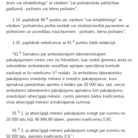
ārsts vai rehabilitologs" ar vārdiem "vai psihiatriskās palīdzības
gadījumā - psihiatrs vai bērnu psihiatrs";
9
1.24. papildināt 88.
punktu aiz vārdiem "vai rehabilitologs" ar
vārdiem "psihiatriska profila iestādē vai struktūrvienībā pacientiem ar
psihiskiem un uzvedības traucējumiem - psihiatrs, bērnu psihiatrs";
5
1.25. papildināt noteikumus ar 91.
punktu šādā redakcijā:
5
"91.
Samaksu par ambulatorajiem laboratoriskajiem
pakalpojumiem centrs veic no līdzekļiem, kas nodoti ģimenes ārsta un
sekundārās ambulatorās veselības aprūpes speciālista kontrolē
1
saskaņā ar šo noteikumu V
nodaļu. Ja ambulatoro laboratorisko
pakalpojumu sniedzējs mēnesī ir sniedzis pakalpojumus, kuru
apmaksai paredzētais apmērs ir lielāks par 20 000 latu, tad, veicot
ambulatoro laboratorisko pakalpojumu apmaksu šim pakalpojumu
sniedzējam attiecīgajā mēnesī, centrs piemēro šādus koeficientus
visai attiecīgajā mēnesī izmaksājamai summai:
5
91.
1. ja attiecīgajā mēnesī pakalpojumi sniegti par summu no
20 000 latu līdz 49 999,99 latiem, piemēro koeficientu 0,95;
5
91.
2. ja attiecīgajā mēnesī pakalpojumi sniegti par summu no
50 000 latu, piemēro koeficientu 0,9.";