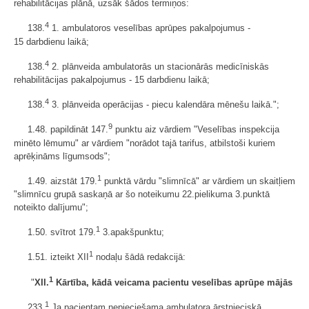
rehabilitācijas plānā, uzsāk šādos termiņos:
4
138.
1. ambulatoros veselības aprūpes pakalpojumus -
15 darbdienu laikā;
4
138.
2. plānveida ambulatorās un stacionārās medicīniskās
rehabilitācijas pakalpojumus - 15 darbdienu laikā;
4
138.
3. plānveida operācijas - piecu kalendāra mēnešu laikā.";
9
1.48. papildināt 147.
punktu aiz vārdiem "Veselības inspekcija
minēto lēmumu" ar vārdiem "norādot tajā tarifus, atbilstoši kuriem
aprēķināms līgumsods";
1
1.49. aizstāt 179.
punktā vārdu "slimnīcā" ar vārdiem un skaitļiem
"slimnīcu grupā saskaņā ar šo noteikumu 22.pielikuma 3.punktā
noteikto dalījumu";
1
1.50. svītrot 179.
3.apakšpunktu;
1
1.51. izteikt XII
nodaļu šādā redakcijā:
1
"
XII.
Kārtība, kādā veicama pacientu veselības aprūpe mājās
1
233.
Ja pacientam nepieciešama ambulatora ārstnieciskā