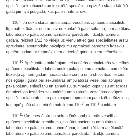
speciālista koeficientu un konkrētā speciālista epizožu skaitu kārtējā
gada pirmajā pusgadā, kas pareizināts ar divi.
9
110.
Ja sekundārās ambulatorās veselības aprūpes speciālists
līgumattiecībās ar centru nav no konkrētā gada sākuma, tam aprēķina
laboratorisko pakalpojumu apmaksai paredzēto līdzekļu apmēru
gadam, reizinot 1/12 no vidējā uz vienu attiecīgās specialitātes ārstu
aprēķinātā laboratorisko pakalpojumu apmaksai paredzēto līdzekļu
apmēra gadam ar turpmākajiem attiecīgā gada pilniem mēnešiem.
10
110.
Aprēķināto konkrētajam sekundārās ambulatorās veselības
aprūpes speciālistam laboratorisko pakalpojumu apmaksai paredzēto
līdzekļu apmēru gadam norāda starp centru un ārstniecības iestādi
noslēgtajā līgumā par sekundārās ambulatorās veselības aprūpes
pakalpojumu sniegšanu un apmaksu, summējot kopā visu attiecīgās
ārstniecības iestādes sekundārās ambulatorās veselības aprūpes
speciālistu laboratorisko pakalpojumu apmaksai paredzētos līdzekļus,
8
9
kas aprēķināti atbilstoši šo noteikumu 110.
un 110.
punktam.
11
110.
Ģimenes ārsta un sekundārās ambulatorās veselības
aprūpes speciālista pienākums, nosūtot pacientus ambulatoro
laboratorisko pakalpojumu saņemšanai, ir kontrolēt tam aprēķinātā
laboratorisko pakalpojumu apmaksai paredzētā līdzekļu apmēra