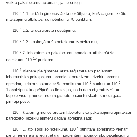
veikto pakalpojumu apjomam, ja tie sniegti:
3
110.
1.1. ar tāda ģimenes ārsta nosūtījumu, kurš saņem fiksēto
maksājumu atbilstoši šo noteikumu 70.punktam;
3
110.
1.2. ar dežūrārsta nosūtījumu;
3
110.
1.3. saskaņā ar šo noteikumu 5.pielikumu;
3
110.
2. laboratorisko pakalpojumu apmaksai atbilstoši šo
15
noteikumu 110.
punktam.
4
110.
Vienam pie ģimenes ārsta reģistrētajam pacientam
laboratorisko pakalpojumu apmaksai paredzēto līdzekļu apmēru
1
2
aprēķina, izdalot saskaņā ar šo noteikumu 110.
punktu un 110.
1.apakšpunktu aprēķinātos līdzekļus, no kuriem atņemti 5 %, ar
kopējo visu ģimenes ārstu reģistrēto pacientu skaitu kārtējā gada
pirmajā pusē.
5
110.
Katram ģimenes ārstam laboratorisko pakalpojumu apmaksai
paredzēto līdzekļu apmēru gadam aprēķina šādi:
5
4
110.
1. atbilstoši šo noteikumu 110.
punktam aprēķināto vienam
pie ģimenes ārsta reģistrētajam pacientam laboratorisko pakalpojumu