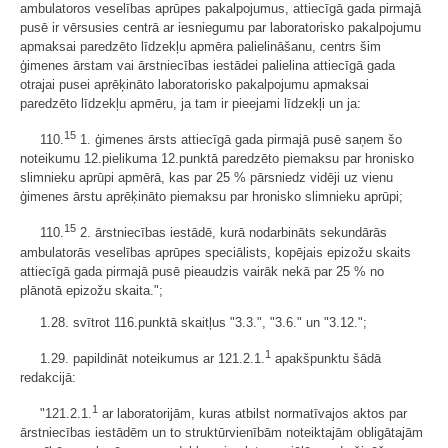
ambulatoros veselības aprūpes pakalpojumus, attiecīgā gada pirmajā
pusē ir vērsusies centrā ar iesniegumu par laboratorisko pakalpojumu
apmaksai paredzēto līdzekļu apmēra palielināšanu, centrs šim
ģimenes ārstam vai ārstniecības iestādei palielina attiecīgā gada
otrajai pusei aprēķināto laboratorisko pakalpojumu apmaksai
paredzēto līdzekļu apmēru, ja tam ir pieejami līdzekļi un ja:
15
110.
1. ģimenes ārsts attiecīgā gada pirmajā pusē saņem šo
noteikumu 12.pielikuma 12.punktā paredzēto piemaksu par hronisko
slimnieku aprūpi apmērā, kas par 25 % pārsniedz vidēji uz vienu
ģimenes ārstu aprēķināto piemaksu par hronisko slimnieku aprūpi;
15
110.
2. ārstniecības iestādē, kurā nodarbināts sekundārās
ambulatorās veselības aprūpes speciālists, kopējais epizožu skaits
attiecīgā gada pirmajā pusē pieaudzis vairāk nekā par 25 % no
plānotā epizožu skaita.";
1.28. svītrot 116.punktā skaitļus "3.3.", "3.6." un "3.12.";
1
1.29. papildināt noteikumus ar 121.2.1.
apakšpunktu šādā
redakcijā:
1
"121.2.1.
ar laboratorijām, kuras atbilst normatīvajos aktos par
ārstniecības iestādēm un to struktūrvienībām noteiktajām obligātajām