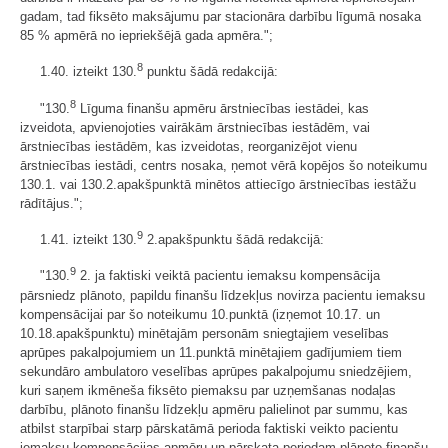
gadam, tad fiksēto maksājumu par stacionāra darbību līgumā nosaka
85 % apmērā no iepriekšējā gada apmēra.";
8
1.40. izteikt 130.
punktu šādā redakcijā:
8
"130.
Līguma finanšu apmēru ārstniecības iestādei, kas
izveidota, apvienojoties vairākām ārstniecības iestādēm, vai
ārstniecības iestādēm, kas izveidotas, reorganizējot vienu
ārstniecības iestādi, centrs nosaka, ņemot vērā kopējos šo noteikumu
130.1. vai 130.2.apakšpunktā minētos attiecīgo ārstniecības iestāžu
rādītājus.";
9
1.41. izteikt 130.
2.apakšpunktu šādā redakcijā:
9
"130.
2. ja faktiski veiktā pacientu iemaksu kompensācija
pārsniedz plānoto, papildu finanšu līdzekļus novirza pacientu iemaksu
kompensācijai par šo noteikumu 10.punktā (izņemot 10.17. un
10.18.apakšpunktu) minētajām personām sniegtajiem veselības
aprūpes pakalpojumiem un 11.punktā minētajiem gadījumiem tiem
sekundāro ambulatoro veselības aprūpes pakalpojumu sniedzējiem,
kuri saņem ikmēneša fiksēto piemaksu par uzņemšanas nodaļas
darbību, plānoto finanšu līdzekļu apmēru palielinot par summu, kas
atbilst starpībai starp pārskatāmā perioda faktiski veikto pacientu
iemaksu kompensācijas apmēru un pārskata periodam plānoto finanšu