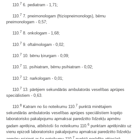
7
110.
6. pediatram - 1,71;
7
110.
7. pneimonologam (ftiziopneimonologs), bērnu
pneimonologam - 0,57;
7
110.
8. onkologam - 1,68;
7
110.
9. oftalmologam - 0,02;
7
110.
10. bērnu ķirurgam - 0,09;
7
110.
11. psihiatram, bērnu psihiatram - 0,02;
7
110.
12. narkologam - 0,01;
7
110.
13. pārējiem sekundārās ambulatorās veselības aprūpes
speciālistiem - 0,63.
8
7
110.
Katram no šo noteikumu 110.
punktā minētajiem
sekundārās ambulatorās veselības aprūpes speciālistiem kopējo
laboratorisko pakalpojumu apmaksai paredzēto līdzekļu apmēru
6
gadam aprēķina, atbilstoši šo noteikumu 110.
punktam aprēķināto uz
vienu epizodi laboratorisko pakalpojumu apmaksai paredzēto līdzekļu
7
apmēru reizinot ar šo noteikumu 110.
punktā norādīto attiecīgā