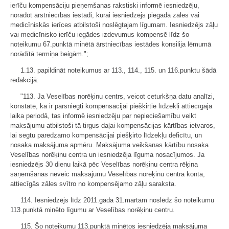
ierīču kompensāciju pieņemšanas rakstiski informē iesniedzēju,
norādot ārstniecības iestādi, kurai iesniedzējs piegādā zāles vai
medicīniskās ierīces atbilstoši noslēgtajam līgumam. Iesniedzējs zāļu
vai medicīnisko ierīču iegādes izdevumus kompensē līdz šo
noteikumu 67.punktā minētā ārstniecības iestādes konsilija lēmumā
norādītā termiņa beigām.";
1.13. papildināt noteikumus ar 113., 114., 115. un 116.punktu šādā
redakcijā:
"113. Ja Veselības norēķinu centrs, veicot ceturkšņa datu analīzi,
konstatē, ka ir pārsniegti kompensācijai piešķirtie līdzekļi attiecīgajā
laika periodā, tas informē iesniedzēju par nepieciešamību veikt
maksājumu atbilstoši tā tirgus daļai kompensācijas kārtības ietvaros,
lai segtu paredzamo kompensācijai piešķirto līdzekļu deficītu, un
nosaka maksājuma apmēru. Maksājuma veikšanas kārtību nosaka
Veselības norēķinu centra un iesniedzēja līguma nosacījumos. Ja
iesniedzējs 30 dienu laikā pēc Veselības norēķinu centra rēķina
saņemšanas neveic maksājumu Veselības norēķinu centra kontā,
attiecīgās zāles svītro no kompensējamo zāļu saraksta.
114. Iesniedzējs līdz 2011.gada 31.martam noslēdz šo noteikumu
113.punktā minēto līgumu ar Veselības norēķinu centru.
115. Šo noteikumu 113.punktā minētos iesniedzēja maksājuma