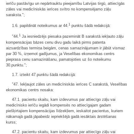
ierīču pastāvīgu un nepārtrauktu pieejamību Latvijas tirgū, attiecīgās
zāles vai medicīniskās ierīces svītro no kompensējamo zāļu
saraksta.";
1
1.6. papildināt noteikumus ar 44.
punktu šādā redakcijā:
1
"44.
Ja iesniedzējs piesaka pazemināt B sarakstā iekļauto zāļu
kompensācijas bāzes cenu divu gadu laikā pirms patenta
aizsardzības termiņa beigām, cenas samazinājumam ir jābūt vismaz
par 30 %, izņemot gadījumus, ja Veselības ekonomikas centrs
pieprasa cenu samazināšanu, pamatojoties uz šo noteikumu
30.punktu.";
1.7. izteikt 47.punktu šādā redakcijā:
"47. Iekļaujot zāles un medicīniskās ierīces C sarakstā, Veselības
ekonomikas centrs nosaka:
47.1. pacientu skaitu, kam izdevumus par attiecīgo zāļu vai
medicīnisko ierīču iegādi kompensēs no attiecīgajam gadam
piešķirtajiem kompensācijas līdzekļiem, ieskaitot pacientus, kuriem
nākamajā gadā jāpabeidz iepriekšējā gadā iesāktais ārstēšanas
kurss;
47.2. pacientu skaitu, kam izdevumus par attiecīgo zāļu vai