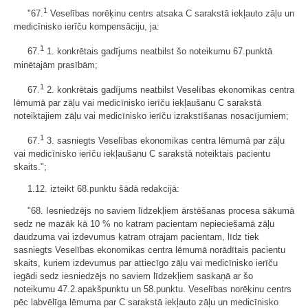
1
"67.
Veselības norēķinu centrs atsaka C sarakstā iekļauto zāļu un
medicīnisko ierīču kompensāciju, ja:
1
67.
1. konkrētais gadījums neatbilst šo noteikumu 67.punktā
minētajām prasībām;
1
67.
2. konkrētais gadījums neatbilst Veselības ekonomikas centra
lēmumā par zāļu vai medicīnisko ierīču iekļaušanu C sarakstā
noteiktajiem zāļu vai medicīnisko ierīču izrakstīšanas nosacījumiem;
1
67.
3. sasniegts Veselības ekonomikas centra lēmumā par zāļu
vai medicīnisko ierīču iekļaušanu C sarakstā noteiktais pacientu
skaits.";
1.12. izteikt 68.punktu šādā redakcijā:
"68. Iesniedzējs no saviem līdzekļiem ārstēšanas procesa sākumā
sedz ne mazāk kā 10 % no katram pacientam nepieciešamā zāļu
daudzuma vai izdevumus katram otrajam pacientam, līdz tiek
sasniegts Veselības ekonomikas centra lēmumā norādītais pacientu
skaits, kuriem izdevumus par attiecīgo zāļu vai medicīnisko ierīču
iegādi sedz iesniedzējs no saviem līdzekļiem saskaņā ar šo
noteikumu 47.2.apakšpunktu un 58.punktu. Veselības norēķinu centrs
pēc labvēlīga lēmuma par C sarakstā iekļauto zāļu un medicīnisko