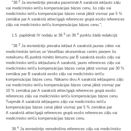
2
"38.
Ja iesniedzējs piesaka pazemināt A sarakstā iekļauto zāļu
vai medicīnisko ierīču kompensācijas bāzes cenu, šo zāļu vai
medicīnisko ierīču kompensācijas bāzes cenai jābūt vismaz par 5 %
zemākai par A sarakstā attiecīgajā references grupā esošo references
zāļu vai medicīnisko ierīču kompensācijas bāzes cenu.";
3
4
1.5. papildināt IV nodaļu ar 38.
un 38.
punktu šādā redakcijā:
3
"38.
Ja iesniedzējs piesaka iekļaut A sarakstā jaunas zāles vai
medicīniskās ierīces un Veselības ekonomikas centrs pieņem šo
noteikumu 45.punktā minēto lēmumu par B sarakstā esošo zāļu vai
medicīnisko ierīču iekļaušanu A sarakstā, jauno references zāļu vai
medicīnisko ierīču kompensācijas bāzes cenai jābūt vismaz par 30 %
zemākai par B sarakstā esošo zāļu vai medicīnisko ierīču
kompensācijas bāzes cenu. Nākamo divu A sarakstā iekļaujamo zāļu
vai medicīnisko ierīču kompensācijas bāzes cenai jābūt vismaz par
10 % zemākai par A sarakstā attiecīgajā references grupā esošo
references zāļu vai medicīnisko ierīču kompensācijas bāzes cenu.
Turpmāk A sarakstā iekļaujamo zāļu vai medicīnisko ierīču
kompensācijas bāzes cenai jābūt vismaz par 5 % zemākai par
A sarakstā attiecīgajā references grupā esošo references zāļu vai
medicīnisko ierīču kompensācijas bāzes cenu.
4
38.
Ja iesniedzējs nenodrošina references zāļu vai medicīnisko