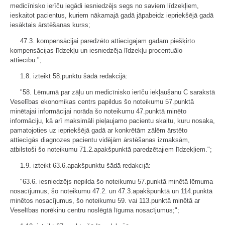
medicīnisko ierīču iegādi iesniedzējs segs no saviem līdzekļiem,
ieskaitot pacientus, kuriem nākamajā gadā jāpabeidz iepriekšējā gadā
iesāktais ārstēšanas kurss;
47.3. kompensācijai paredzēto attiecīgajam gadam piešķirto
kompensācijas līdzekļu un iesniedzēja līdzekļu procentuālo
attiecību.";
1.8. izteikt 58.punktu šādā redakcijā:
"58. Lēmumā par zāļu un medicīnisko ierīču iekļaušanu C sarakstā
Veselības ekonomikas centrs papildus šo noteikumu 57.punktā
minētajai informācijai norāda šo noteikumu 47.punktā minēto
informāciju, kā arī maksimāli pieļaujamo pacientu skaitu, kuru nosaka,
pamatojoties uz iepriekšējā gadā ar konkrētām zālēm ārstēto
attiecīgās diagnozes pacientu vidējām ārstēšanas izmaksām,
atbilstoši šo noteikumu 71.2.apakšpunktā paredzētajiem līdzekļiem.";
1.9. izteikt 63.6.apakšpunktu šādā redakcijā:
"63.6. iesniedzējs nepilda šo noteikumu 57.punktā minētā lēmuma
nosacījumus, šo noteikumu 47.2. un 47.3.apakšpunktā un 114.punktā
minētos nosacījumus, šo noteikumu 59. vai 113.punktā minētā ar
Veselības norēķinu centru noslēgtā līguma nosacījumus;";