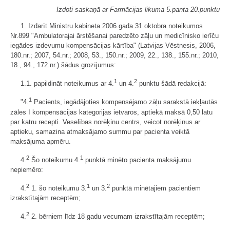
Izdoti saskaņā ar Farmācijas likuma 5.panta 20.punktu
1. Izdarīt Ministru kabineta 2006.gada 31.oktobra noteikumos
Nr.899 "Ambulatorajai ārstēšanai paredzēto zāļu un medicīnisko ierīču
iegādes izdevumu kompensācijas kārtība" (Latvijas Vēstnesis, 2006,
180.nr.; 2007, 54.nr.; 2008, 53., 150.nr.; 2009, 22., 138., 155.nr.; 2010,
18., 94., 172.nr.) šādus grozījumus:
1
2
1.1. papildināt noteikumus ar 4.
un 4.
punktu šādā redakcijā:
1
"4.
Pacients, iegādājoties kompensējamo zāļu sarakstā iekļautās
zāles I kompensācijas kategorijas ietvaros, aptiekā maksā 0,50 latu
par katru recepti. Veselības norēķinu centrs, veicot norēķinus ar
aptieku, samazina atmaksājamo summu par pacienta veiktā
maksājuma apmēru.
2
1
4.
Šo noteikumu 4.
punktā minēto pacienta maksājumu
nepiemēro:
2
1
2
4.
1. šo noteikumu 3.
un 3.
punktā minētajiem pacientiem
izrakstītajām receptēm;
2
4.
2. bērniem līdz 18 gadu vecumam izrakstītajām receptēm;