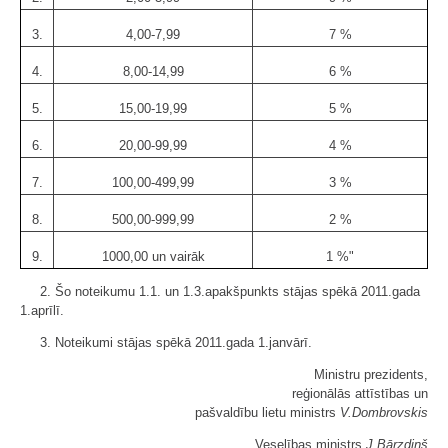
3.
4,00-7,99
7 %
4.
8,00-14,99
6 %
5.
15,00-19,99
5 %
6.
20,00-99,99
4 %
7.
100,00-499,99
3 %
8.
500,00-999,99
2 %
9.
1000,00 un vairāk
1 %"
2. Šo noteikumu 1.1. un 1.3.apakšpunkts stājas spēkā 2011.gada
1.aprīlī.
3. Noteikumi stājas spēkā 2011.gada 1.janvārī.
Ministru prezidents,
reģionālās attīstības un
pašvaldību lietu ministrs
V.Dombrovskis
Veselības ministrs
J.Bārzdiņš