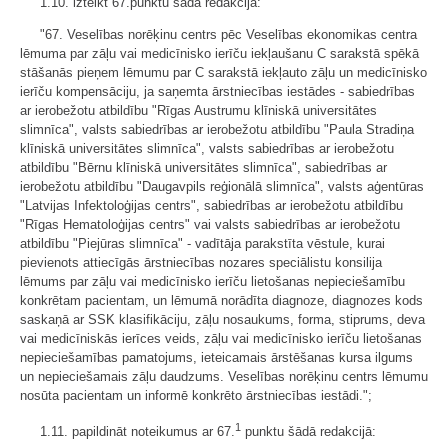
1.10. izteikt 67.punktu šādā redakcijā:
"67. Veselības norēķinu centrs pēc Veselības ekonomikas centra
lēmuma par zāļu vai medicīnisko ierīču iekļaušanu C sarakstā spēkā
stāšanās pieņem lēmumu par C sarakstā iekļauto zāļu un medicīnisko
ierīču kompensāciju, ja saņemta ārstniecības iestādes - sabiedrības
ar ierobežotu atbildību "Rīgas Austrumu klīniskā universitātes
slimnīca", valsts sabiedrības ar ierobežotu atbildību "Paula Stradiņa
klīniskā universitātes slimnīca", valsts sabiedrības ar ierobežotu
atbildību "Bērnu klīniskā universitātes slimnīca", sabiedrības ar
ierobežotu atbildību "Daugavpils reģionālā slimnīca", valsts aģentūras
"Latvijas Infektoloģijas centrs", sabiedrības ar ierobežotu atbildību
"Rīgas Hematoloģijas centrs" vai valsts sabiedrības ar ierobežotu
atbildību "Piejūras slimnīca" - vadītāja parakstīta vēstule, kurai
pievienots attiecīgās ārstniecības nozares speciālistu konsilija
lēmums par zāļu vai medicīnisko ierīču lietošanas nepieciešamību
konkrētam pacientam, un lēmumā norādīta diagnoze, diagnozes kods
saskaņā ar SSK klasifikāciju, zāļu nosaukums, forma, stiprums, deva
vai medicīniskās ierīces veids, zāļu vai medicīnisko ierīču lietošanas
nepieciešamības pamatojums, ieteicamais ārstēšanas kursa ilgums
un nepieciešamais zāļu daudzums. Veselības norēķinu centrs lēmumu
nosūta pacientam un informē konkrēto ārstniecības iestādi.";
1
1.11. papildināt noteikumus ar 67.
punktu šādā redakcijā: