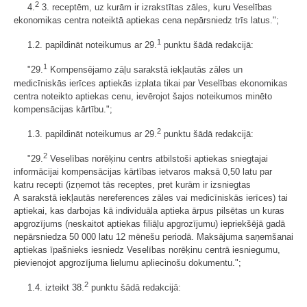
2
4.
3. receptēm, uz kurām ir izrakstītas zāles, kuru Veselības
ekonomikas centra noteiktā aptiekas cena nepārsniedz trīs latus.";
1
1.2. papildināt noteikumus ar 29.
punktu šādā redakcijā:
1
"29.
Kompensējamo zāļu sarakstā iekļautās zāles un
medicīniskās ierīces aptiekās izplata tikai par Veselības ekonomikas
centra noteikto aptiekas cenu, ievērojot šajos noteikumos minēto
kompensācijas kārtību.";
2
1.3. papildināt noteikumus ar 29.
punktu šādā redakcijā:
2
"29.
Veselības norēķinu centrs atbilstoši aptiekas sniegtajai
informācijai kompensācijas kārtības ietvaros maksā 0,50 latu par
katru recepti (izņemot tās receptes, pret kurām ir izsniegtas
A sarakstā iekļautās nereferences zāles vai medicīniskās ierīces) tai
aptiekai, kas darbojas kā individuāla aptieka ārpus pilsētas un kuras
apgrozījums (neskaitot aptiekas filiāļu apgrozījumu) iepriekšējā gadā
nepārsniedza 50 000 latu 12 mēnešu periodā. Maksājuma saņemšanai
aptiekas īpašnieks iesniedz Veselības norēķinu centrā iesniegumu,
pievienojot apgrozījuma lielumu apliecinošu dokumentu.";
2
1.4. izteikt 38.
punktu šādā redakcijā: