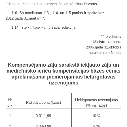
līdzekļus izmanto tikai kompensācijas kārtības ietvaros.
116. Šo noteikumu 113., 114. un 115.punkts ir spēkā līdz
2012.gada 31.martam.";
1.14. izteikt 4.pielikumu šādā redakcijā:
"4.pielikums
Ministru kabineta
2006.gada 31.oktobra
noteikumiem Nr.899
Kompensējamo zāļu sarakstā iekļauto zāļu un
medicīnisko ierīču kompensācijas bāzes cenas
aprēķināšanai piemērojamais lieltirgotavas
uzcenojums
Nr.
Lieltirgotavas uzcenojums
Ražotāja cena (latos)
p.k.
(% vai latos)
1.
0,01-1,99
10 %
2.
2,00-3,99
9 %