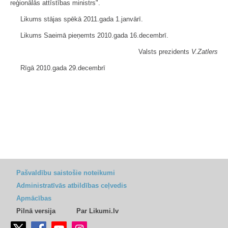
reģionālās attīstības ministrs".
Likums stājas spēkā 2011.gada 1.janvārī.
Likums Saeimā pieņemts 2010.gada 16.decembrī.
Valsts prezidents
V.Zatlers
Rīgā 2010.gada 29.decembrī
Pašvaldību saistošie noteikumi
Administratīvās atbildības ceļvedis
Apmācības
Pilnā versija
Par Likumi.lv