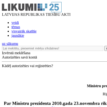
LATVIJAS REPUBLIKAS TIESĪBU AKTI
veidi
tēmas
visvairāk skatītie
jaunākie
uz sākumu
Izvērstā meklēšana
Autorizēties savā kontā
Kādēļ autorizēties vai reģistrēties?
Ministru pr
Rī
Par Ministru prezidenta 2010.gada 23.novembra rī