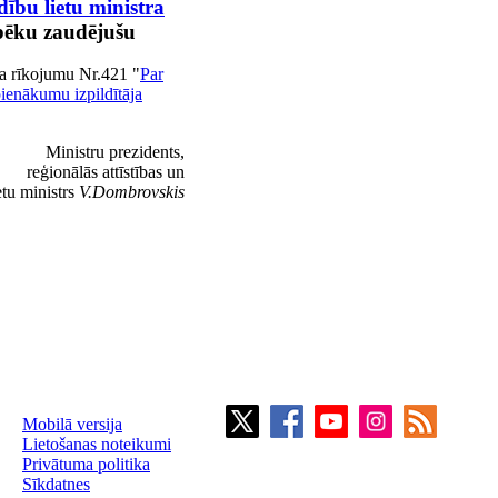
dību lietu ministra
spēku zaudējušu
a rīkojumu Nr.421 "
Par
pienākumu izpildītāja
Ministru prezidents,
reģionālās attīstības un
etu ministrs
V.Dombrovskis
Mobilā versija
Lietošanas noteikumi
Privātuma politika
Sīkdatnes