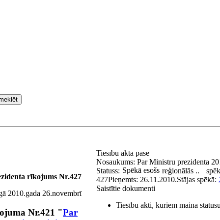
meklēt
Tiesību akta pase
Nosaukums:
Par Ministru prezidenta 2
Spēkā esošs
Statuss:
reģionālās ..
spēk
ezidenta rīkojums Nr.427
427
Pieņemts:
26.11.2010.
Stājas spēkā:
Saistītie dokumenti
gā 2010.gada 26.novembrī
Tiesību akti, kuriem maina status
kojuma Nr.421 "
Par