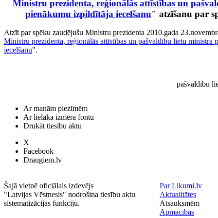
Ministru prezidenta, reģionālās attīstības un pašval
pienākumu izpildītāja iecelšanu
" atzīšanu par 
Atzīt par spēku zaudējušu Ministru prezidenta 2010.gada 23.novembr
Ministru prezidenta, reģionālās attīstības un pašvaldību lietu ministra 
iecelšanu
".
pašvaldību li
Ar manām piezīmēm
Ar lielāka izmēra fontu
Drukāt tiesību aktu
X
Facebook
Draugiem.lv
Šajā vietnē oficiālais izdevējs
Par Likumi.lv
"Latvijas Vēstnesis" nodrošina tiesību aktu
Aktualitātes
sistematizācijas funkciju.
Atsauksmēm
Apmācības