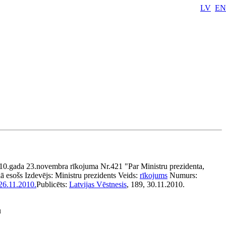
LV
EN
010.gada 23.novembra rīkojuma Nr.421 "Par Ministru prezidenta,
ā esošs
Izdevējs:
Ministru prezidents
Veids:
rīkojums
Numurs:
26.11.2010.
Publicēts:
Latvijas Vēstnesis
, 189, 30.11.2010.
u