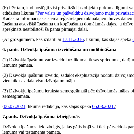
(6) Pēc tam, kad noslēgti visi privatizācijas objektu pirkuma līgumi 
atlīdzības likumā "
Par valsts un pašvaldību dzīvojamo māju privatizāc
Kadastra informācijas sistēmā reģistrētajiem aktuālajiem būves datie
īpašuma atsevišķā īpašuma un kopīpašuma domājamās daļas, ja dzīvo
aprēķināts neatbilstoši šā panta pirmajai daļai.
(Ar grozījumiem, kas izdarīti ar
17.11.2016
. likumu, kas stājas spēkā
6. pants. Dzīvokļa īpašuma izveidošana un nodibināšana
(1) Dzīvokļa īpašumu var izveidot uz likuma, tiesas sprieduma, darījuma
lēmuma pamata.
(2) Dzīvokļa īpašumu izveido, sadalot ekspluatācijā nodotu dzīvoja
vienlaikus sadala visu dzīvojamo māju.
(3) Dzīvokļu īpašumu ieraksta zemesgrāmatā pēc dzīvojamās mājas pieņ
zemesgrāmatā.
(
06.07.2021
. likuma redakcijā, kas stājas spēkā
05.08.2021.
)
7.pants. Dzīvokļa īpašuma izbeigšanās
Dzīvokļa īpašums tiek izbeigts, ja tas gājis bojā vai tiek pārveidots p
lēmuma vai testamenta pamata.