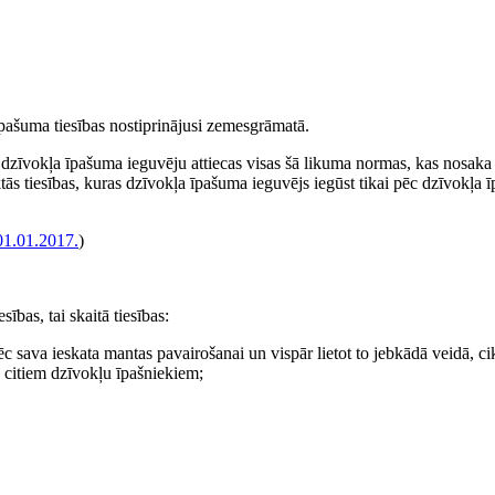
pašuma tiesības nostiprinājusi zemesgrāmatā.
 dzīvokļa īpašuma ieguvēju attiecas visas šā likuma normas, kas nosaka
tās tiesības, kuras dzīvokļa īpašuma ieguvējs iegūst tikai pēc dzīvokļa
01.01.2017.
)
ības, tai skaitā tiesības:
ēc sava ieskata mantas pavairošanai un vispār lietot to jebkādā veidā, ci
 citiem dzīvokļu īpašniekiem;