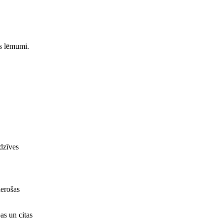
as lēmumi.
adzīves
derošas
as un citas