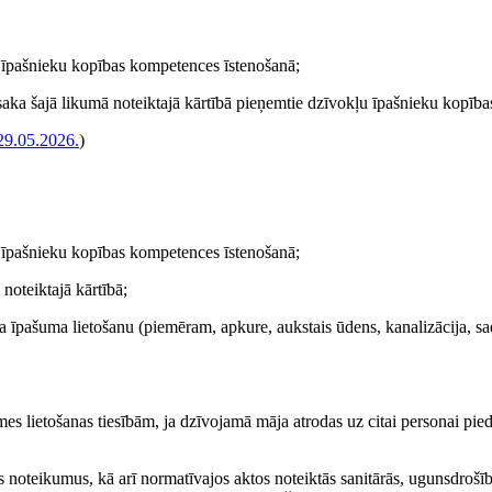
u īpašnieku kopības kompetences īstenošanā;
saka šajā likumā noteiktajā kārtībā pieņemtie dzīvokļu īpašnieku kopīb
29.05.2026.
)
u īpašnieku kopības kompetences īstenošanā;
noteiktajā kārtībā;
ļa īpašuma lietošanu (piemēram, apkure, aukstais ūdens, kanalizācija, s
 lietošanas tiesībām, ja dzīvojamā māja atrodas uz citai personai pie
as noteikumus, kā arī normatīvajos aktos noteiktās sanitārās, ugunsdrošīb