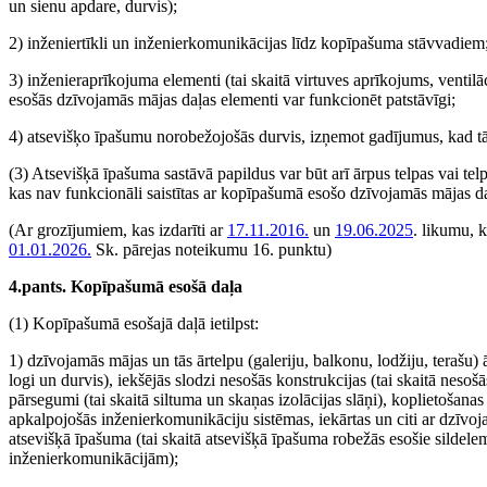
un sienu apdare, durvis);
2) inženiertīkli un inženierkomunikācijas līdz kopīpašuma stāvvadiem
3) inženieraprīkojuma elementi (tai skaitā virtuves aprīkojums, ventil
esošās dzīvojamās mājas daļas elementi var funkcionēt patstāvīgi;
4) atsevišķo īpašumu norobežojošās durvis, izņemot gadījumus, kad tās
(3) Atsevišķā īpašuma sastāvā papildus var būt arī ārpus telpas vai telp
kas nav funkcionāli saistītas ar kopīpašumā esošo dzīvojamās mājas da
(Ar grozījumiem, kas izdarīti ar
17.11.2016.
un
19.06.2025
. likumu, 
01.01.2026.
Sk. pārejas noteikumu 16. punktu)
4.pants. Kopīpašumā esošā daļa
(1) Kopīpašumā esošajā daļā ietilpst:
1) dzīvojamās mājas un tās ārtelpu (galeriju, balkonu, lodžiju, terašu) 
logi un durvis), iekšējās slodzi nesošās konstrukcijas (tai skaitā neso
pārsegumi (tai skaitā siltuma un skaņas izolācijas slāņi), koplietošanas
apkalpojošās inženierkomunikāciju sistēmas, iekārtas un citi ar dzīvoj
atsevišķā īpašuma (tai skaitā atsevišķā īpašuma robežās esošie sildele
inženierkomunikācijām);