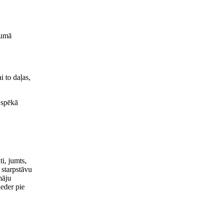
šumā
.
i to daļas,
 spēkā
ti, jumts,
 starpstāvu
māju
ieder pie