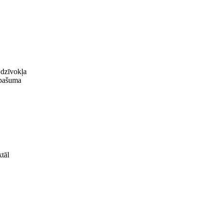
 dzīvokļa
 īpašuma
ktāl