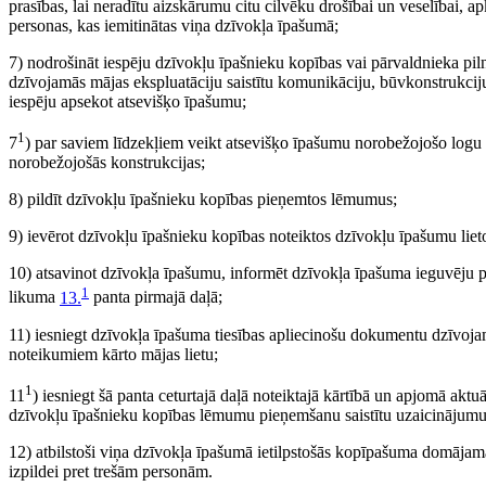
prasības, lai neradītu aizskārumu citu cilvēku drošībai un veselībai, ap
personas, kas iemitinātas viņa dzīvokļa īpašumā;
7) nodrošināt iespēju dzīvokļu īpašnieku kopības vai pārvaldnieka pil
dzīvojamās mājas ekspluatāciju saistītu komunikāciju, būvkonstrukciju
iespēju apsekot atsevišķo īpašumu;
1
7
) par saviem līdzekļiem veikt atsevišķo īpašumu norobežojošo logu 
norobežojošās konstrukcijas;
8) pildīt dzīvokļu īpašnieku kopības pieņemtos lēmumus;
9) ievērot dzīvokļu īpašnieku kopības noteiktos dzīvokļu īpašumu lie
10) atsavinot dzīvokļa īpašumu, informēt dzīvokļa īpašuma ieguvēju pa
1
likuma
13.
panta pirmajā daļā;
11) iesniegt dzīvokļa īpašuma tiesības apliecinošu dokumentu dzīvoja
noteikumiem kārto mājas lietu;
1
11
) iesniegt šā panta ceturtajā daļā noteiktajā kārtībā un apjomā aktu
dzīvokļu īpašnieku kopības lēmumu pieņemšanu saistītu uzaicinājum
12) atbilstoši viņa dzīvokļa īpašumā ietilpstošās kopīpašuma domāja
izpildei pret trešām personām.