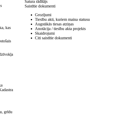
Satura rādītājs
as
Saistītie dokumenti
Grozījumi
Tiesību akti, kuriem maina statusu
Augstākās tiesas atziņas
ka, kas
Anotācija / tiesību akta projekts
Skaidrojumi
Citi saistītie dokumenti
stošais
dzīvokļa
ka
Kadastra
u, grīdu