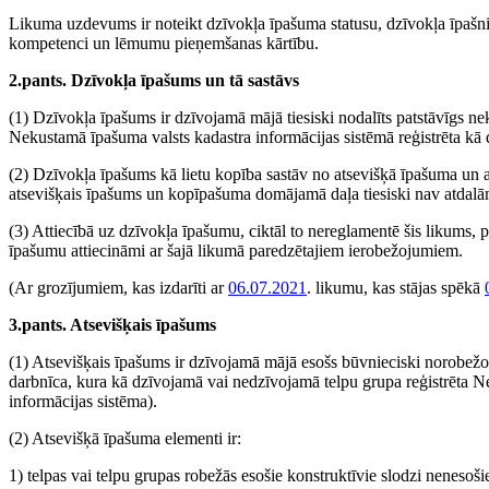
Likuma uzdevums ir noteikt dzīvokļa īpašuma statusu, dzīvokļa īpašni
kompetenci un lēmumu pieņemšanas kārtību.
2.pants. Dzīvokļa īpašums un tā sastāvs
(1) Dzīvokļa īpašums ir dzīvojamā mājā tiesiski nodalīts patstāvīgs 
Nekustamā īpašuma valsts kadastra informācijas sistēmā reģistrēta kā
(2) Dzīvokļa īpašums kā lietu kopība sastāv no atsevišķā īpašuma un 
atsevišķais īpašums un kopīpašuma domājamā daļa tiesiski nav atdalā
(3) Attiecībā uz dzīvokļa īpašumu, ciktāl to nereglamentē šis likums
īpašumu attiecināmi ar šajā likumā paredzētajiem ierobežojumiem.
(Ar grozījumiem, kas izdarīti ar
06.07.2021
. likumu, kas stājas spēkā
3.pants. Atsevišķais īpašums
(1) Atsevišķais īpašums ir dzīvojamā mājā esošs būvnieciski norobežot
darbnīca, kura kā dzīvojamā vai nedzīvojamā telpu grupa reģistrēta 
informācijas sistēma).
(2) Atsevišķā īpašuma elementi ir:
1) telpas vai telpu grupas robežās esošie konstruktīvie slodzi nenesošie