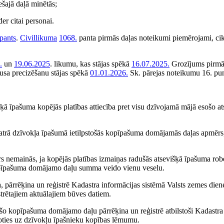
ešajā daļā minētās;
er citai personai.
pants
.
Civillikuma
1068.
panta pirmās daļas noteikumi piemērojami, cik
.
un
19.06.2025
. likumu, kas stājas spēkā
16.07.2025.
Grozījums pirmā
tusa precizēšanu stājas spēkā
01.01.2026.
Sk. pārejas noteikumu 16. pu
ķā īpašuma kopējās platības attiecība pret visu dzīvojamā mājā esošo a
ī katrā dzīvokļa īpašumā ietilpstošās kopīpašuma domājamās daļas apmērs
nemainās, ja kopējās platības izmaiņas radušās atsevišķā īpašuma robe
Kopīpašuma domājamo daļu summa veido vienu veselu.
pārrēķina un reģistrē Kadastra informācijas sistēmā Valsts zemes dien
istrētajiem aktuālajiem būves datiem.
tošo kopīpašuma domājamo daļu pārrēķina un reģistrē atbilstoši Kadastra
joties uz dzīvokļu īpašnieku kopības lēmumu.