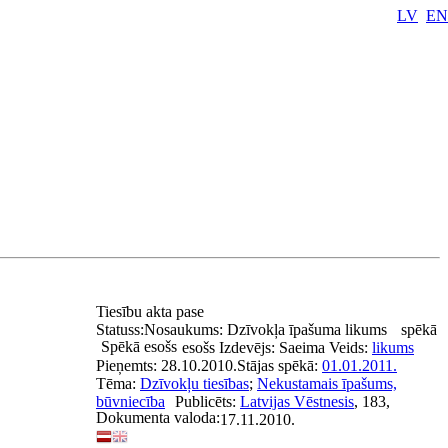
LV
EN
Tiesību akta pase
Statuss:
Nosaukums:
Dzīvokļa īpašuma likums
spēkā
Spēkā esošs
esošs
Izdevējs:
Saeima
Veids:
likums
Pieņemts:
28.10.2010.
Stājas spēkā:
01.01.2011.
Tēma:
Dzīvokļu tiesības
;
Nekustamais īpašums,
būvniecība
Publicēts:
Latvijas Vēstnesis
, 183,
Dokumenta valoda:
17.11.2010.