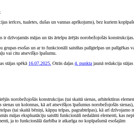
;
ācijas ierīces, tualetes, dušas un vannas aprīkojums), bez kuriem kopīpa
 ir dzīvojamās mājas un tās ārtelpu ārējās norobežojošās konstrukcijas
u grupas esošas un ar to funkcionāli saistītas palīgtelpas un palīgēkas va
ļu vai citu atsevišķo īpašumu.
kas stājas spēkā
16.07.2025.
Otrās daļas
4. punkta
jaunā redakcija stājas
ārējās norobežojošās konstrukcijas (tai skaitā sienas, arhitektūras elemen
šās sienas un kolonnas, kā arī atsevišķos īpašumus norobežojošās sienas),
 telpas (tai skaitā bēniņi, kāpņu telpas, pagrabtelpas), kā arī dzīvojamo 
amās mājas ekspluatāciju saistīti funkcionāli nedalāmi elementi, kas nep
menti, ja to funkcionālā darbība ir atkarīga no kopīpašumā esošajām