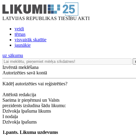
LATVIJAS REPUBLIKAS TIESĪBU AKTI
veidi
tēmas
visvairāk skatītie
jaunākie
uz sākumu
Izvērstā meklēšana
Autorizēties savā kontā
Kādēļ autorizēties vai reģistrēties?
Attēlotā redakcija
Saeima ir pieņēmusi un Valsts
prezidents izsludina šādu likumu:
Dzīvokļa īpašuma likums
I nodaļa
Dzīvokļa īpašums
1.pants. Likuma uzdevums