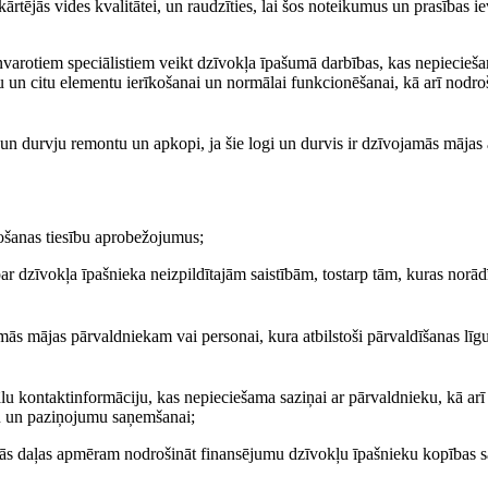
kārtējās vides kvalitātei, un raudzīties, lai šos noteikumus un prasības i
nvarotiem speciālistiem veikt dzīvokļa īpašumā darbības, kas nepiecieš
 un citu elementu ierīkošanai un normālai funkcionēšanai, kā arī nodro
un durvju remontu un apkopi, ja šie logi un durvis ir dzīvojamās mājas 
tošanas tiesību aprobežojumus;
r dzīvokļa īpašnieka neizpildītajām saistībām, tostarp tām, kuras norādī
mās mājas pārvaldniekam vai personai, kura atbilstoši pārvaldīšanas lī
ālu kontaktinformāciju, kas nepieciešama saziņai ar pārvaldnieku, kā arī
u un paziņojumu saņemšanai;
mās daļas apmēram nodrošināt finansējumu dzīvokļu īpašnieku kopības s