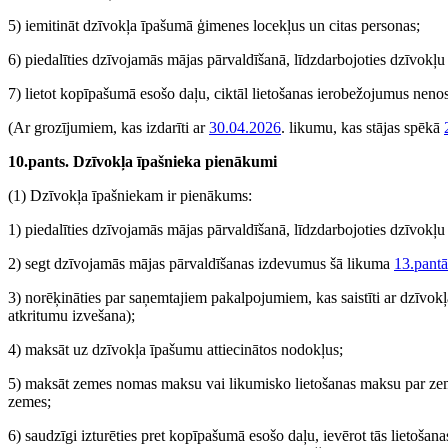
5) iemitināt dzīvokļa īpašumā ģimenes locekļus un citas personas;
6) piedalīties dzīvojamās mājas pārvaldīšanā, līdzdarbojoties dzīvokļ
7) lietot kopīpašumā esošo daļu, ciktāl lietošanas ierobežojumus neno
(Ar grozījumiem, kas izdarīti ar
30.04.2026
. likumu, kas stājas spēkā
10.pants. Dzīvokļa īpašnieka pienākumi
(1) Dzīvokļa īpašniekam ir pienākums:
1) piedalīties dzīvojamās mājas pārvaldīšanā, līdzdarbojoties dzīvokļ
2) segt dzīvojamās mājas pārvaldīšanas izdevumus šā likuma
13.pantā
3) norēķināties par saņemtajiem pakalpojumiem, kas saistīti ar dzīvok
atkritumu izvešana);
4) maksāt uz dzīvokļa īpašumu attiecinātos nodokļus;
5) maksāt zemes nomas maksu vai likumisko lietošanas maksu par zemes
zemes;
6) saudzīgi izturēties pret kopīpašumā esošo daļu, ievērot tās lietošan