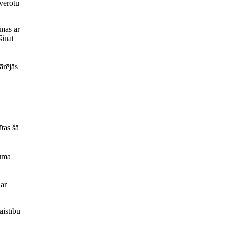
evērotu
amas ar
šināt
ārējās
tas šā
guma
 ar
aistību