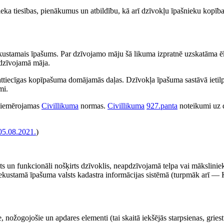
eka tiesības, pienākumus un atbildību, kā arī dzīvokļu īpašnieku kopīb
nekustamais īpašums. Par dzīvojamo māju šā likuma izpratnē uzskatāma ē
 dzīvojamā māja.
attiecīgas kopīpašuma domājamās daļas. Dzīvokļa īpašuma sastāvā ietilp
mi.
, piemērojamas
Civillikuma
normas.
Civillikuma
927.panta
noteikumi uz 
05.08.2021.
)
s un funkcionāli nošķirts dzīvoklis, neapdzīvojamā telpa vai mākslinie
Nekustamā īpašuma valsts kadastra informācijas sistēmā (turpmāk arī — 
, nožogojošie un apdares elementi (tai skaitā iekšējās starpsienas, griest