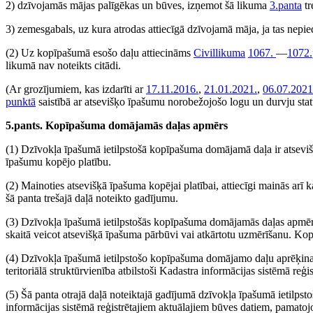
2) dzīvojamās mājas palīgēkas un būves, izņemot šā likuma
3.panta
tr
3) zemesgabals, uz kura atrodas attiecīgā dzīvojamā māja, ja tas nepied
(2) Uz kopīpašumā esošo daļu attiecināms
Civillikuma
1067.
—
1072.
likumā nav noteikts citādi.
(Ar grozījumiem, kas izdarīti ar
17.11.2016.
,
21.01.2021.
,
06.07.2021
punktā
saistībā ar atsevišķo īpašumu norobežojošo logu un durvju sta
5.pants. Kopīpašuma domājamās daļas apmērs
(1) Dzīvokļa īpašumā ietilpstošā kopīpašuma domājamā daļa ir atseviš
īpašumu kopējo platību.
(2) Mainoties atsevišķā īpašuma kopējai platībai, attiecīgi mainās ar
šā panta trešajā daļā noteikto gadījumu.
(3) Dzīvokļa īpašumā ietilpstošās kopīpašuma domājamās daļas apmērs 
skaitā veicot atsevišķā īpašuma pārbūvi vai atkārtotu uzmērīšanu. 
(4) Dzīvokļa īpašumā ietilpstošo kopīpašuma domājamo daļu aprēķina, 
teritoriālā struktūrvienība atbilstoši Kadastra informācijas sistēmā reģ
(5) Šā panta otrajā daļā noteiktajā gadījumā dzīvokļa īpašumā ietilps
informācijas sistēmā reģistrētajiem aktuālajiem būves datiem, pamato