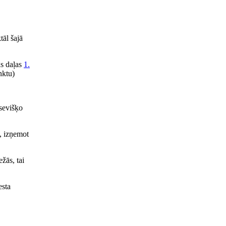
tāl šajā
s daļas
1.
nktu)
tsevišķo
, izņemot
žās, tai
esta