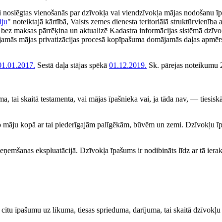
vai noslēgtas vienošanās par dzīvokļa vai viendzīvokļa mājas nodošanu 
iju
" noteiktajā kārtībā, Valsts zemes dienesta teritoriālā struktūrvienība a
m bez maksas pārrēķina un aktualizē Kadastra informācijas sistēmā dzīvo
jamās mājas privatizācijas procesā kopīpašuma domājamās daļas apmēr
01.01.2017.
Sestā daļa stājas spēkā
01.12.2019.
Sk. pārejas noteikumu 
, tai skaitā testamenta, vai mājas īpašnieka vai, ja tāda nav, — tiesiskā
mo māju kopā ar tai piederīgajām palīgēkām, būvēm un zemi. Dzīvokļu 
emšanas ekspluatācijā. Dzīvokļa īpašums ir nodibināts līdz ar tā ierak
ar citu īpašumu uz likuma, tiesas sprieduma, darījuma, tai skaitā dzīvokļu