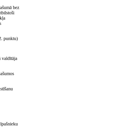
īpašumā bez
tbilstoši
kļa
s
2. punktu)
 valdītāja
īpašumos
stīšanu
 īpašnieku