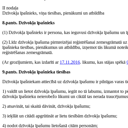
II nodaļa
Dzīvokļa īpašnieks, viņa tiesības, pienākumi un atbildība
8.pants. Dzīvokļa īpašnieks
(1) Dzīvokļa īpašnieks ir persona, kas ieguvusi dzīvokļa īpašumu un ī
(2) Līdz dzīvokļa īpašuma pirmreizējai reģistrēšanai zemesgrāmatā uz
īpašnieka tiesības, pienākumus un atbildību, izņemot tās likumā noteik
reģistrēšanas zemesgrāmatā.
(Ar grozījumiem, kas izdarīti ar
17.11.2016
. likumu, kas stājas spēkā
9.pants. Dzīvokļa īpašnieka tiesības
Dzīvokļa īpašniekam attiecībā uz dzīvokļa īpašumu ir pilnīgas varas ties
1) valdīt un lietot dzīvokļa īpašumu, iegūt no tā labumu, izmantot to p
dzīvokļa īpašnieku neierobežo likumi un ciktāl tas nerada traucējumus
2) atsavināt, tai skaitā dāvināt, dzīvokļa īpašumu;
3) ieķīlāt un citādi apgrūtināt ar lietu tiesībām dzīvokļa īpašumu;
4) nodot dzīvokļa īpašumu lietošanā citām personām;