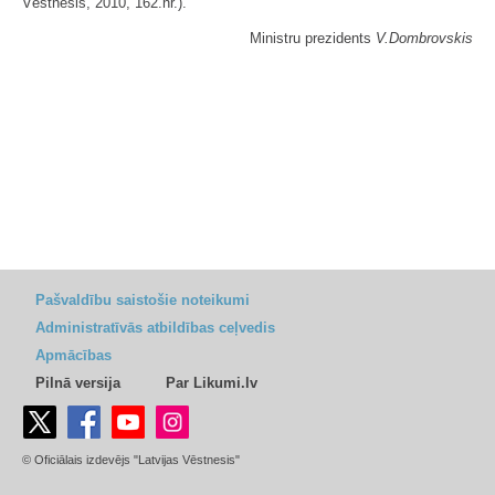
Vēstnesis, 2010, 162.nr.).
Ministru prezidents
V.Dombrovskis
Pašvaldību saistošie noteikumi
Administratīvās atbildības ceļvedis
Apmācības
Pilnā versija
Par Likumi.lv
© Oficiālais izdevējs "Latvijas Vēstnesis"