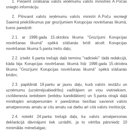
1. Pieņemt zināšanai valsts ieņēmumu valsts ministres A.Počas
sniegto informāciju.
2. Pilnvarot valsts ieņēmumu valsts ministri A.Poču iesniegt
Saeimā priekšlikumus par grozījumiem Korupcijas novēršanas likumā,
kuros paredzēt:
2.1. ar 1998.gada 15.oktobra likuma "Grozījumi Korupcijas
novēršanas likumā" spēkā stāšanās brīdī atcelt Korupcijas
novēršanas likuma 5.panta trešo daļu;
2.2. izteikt 6.panta trešajā daļā terminu "radinieki" tādā redakcijā,
kāda bija Korupcijas novēršanas likumā līdz 1998.gada 15.oktobra
likuma "Grozījumi Korupcijas novēršanas likumā" spēkā stāšanās
brīdim;
2.3. papildināt 19.pantu ar jaunu daļu, kurā valsts iestāžu un
uzņēmumu (uzņēmējsabiedrību) vadītājiem un viņu vietniekiem,
civildienesta ierēdņiem (ierēdņu kandidātiem) un 5.panta otrajā daļā
minētajām amatpersonām ir paredzētas tiesības savienot valsts
amatpersonas amatu ar citu amatu vai darbu arī citā valsts institūcijā;
2.4. noteikt 24.panta trešajā daļa, ka valsts amatpersonas
deklarācijā dāvinājumi tiek uzrādīti, ja to vērtība pārsniedz 10
minimālās mēnešalgas;