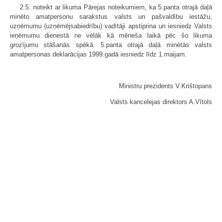
2.5. noteikt ar likuma Pārejas noteikumiem, ka 5.panta otrajā daļā
minēto amatpersonu sarakstus valsts un pašvaldību iestāžu,
uzņēmumu (uzņēmējsabiedrību) vadītāji apstiprina un iesniedz Valsts
ieņēmumu dienestā ne vēlāk kā mēneša laikā pēc šo likuma
grozījumu stāšanās spēkā. 5.panta otrajā daļā minētās valsts
amatpersonas deklarācijas 1999.gadā iesniedz līdz 1.maijam.
Ministru prezidents V.Krištopans
Valsts kancelejas direktors A.Vītols