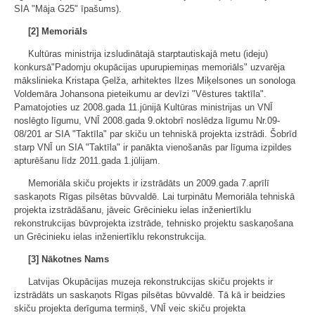
SIA "Māja G25" īpašums).
[2] Memoriāls
Kultūras ministrija izsludinātajā starptautiskajā metu (ideju)
konkursā"Padomju okupācijas upurupiemiņas memoriāls" uzvarēja
mākslinieka Kristapa Ģelža, arhitektes Ilzes Miķelsones un sonologa
Voldemāra Johansona pieteikumu ar devīzi "Vēstures taktīla".
Pamatojoties uz 2008.gada 11.jūnijā Kultūras ministrijas un VNĪ
noslēgto līgumu, VNĪ 2008.gada 9.oktobrī noslēdza līgumu Nr.09-
08/201 ar SIA "Taktīla" par skiču un tehniskā projekta izstrādi. Šobrīd
starp VNĪ un SIA "Taktīla" ir panākta vienošanās par līguma izpildes
apturēšanu līdz 2011.gada 1.jūlijam.
Memoriāla skiču projekts ir izstrādāts un 2009.gada 7.aprīlī
saskaņots Rīgas pilsētas būvvaldē. Lai turpinātu Memoriāla tehniskā
projekta izstrādāšanu, jāveic Grēcinieku ielas inženiertīklu
rekonstrukcijas būvprojekta izstrāde, tehnisko projektu saskaņošana
un Grēcinieku ielas inženiertīklu rekonstrukcija.
[3] Nākotnes Nams
Latvijas Okupācijas muzeja rekonstrukcijas skiču projekts ir
izstrādāts un saskaņots Rīgas pilsētas būvvaldē. Tā kā ir beidzies
skiču projekta derīguma termiņš, VNĪ veic skiču projekta