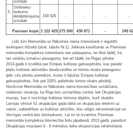
izstrāde
Strēlnieku
5.
laukuma
158 929
-
-
-
-
detālplānojuma
izstrāde
Pavisam kopā:
1 122 429
275 000
438 871
-
249 6
Līdz šim Memoriāla un Nākotnes nama īstenošanā ir ieguldīti
ievērojami līdzekļi (skat. tabula Nr.1). Jebkura kavēšanās ar Piemiņas
memoriāla kompleksa īstenošanu nav pieļaujama, ne tikai tādēļ, ka
tas veidotu izmaksu pieaugumu, bet arī tādēļ, ka Rīgas pilsēta
2014.gadā ir izvēlēta par Eiropas kultūras galvaspilsētu, kas paredz
plašu kultūras aktivitāšu daudzveidību un tūristu skaita pieaugumu
(pēc citu pilsētu pieredzes, kuras ir bijušas Eiropas kultūras
galvaspilsētas, līdz pat 150% palielinās tūristu skaits pilsētā).
Novilcinot Memoriāla un Nākotnes nama būvniecības uzsākšanu,
veidosies situācija, ka Rīga būs uzmanības centrā, bet Okupācijas
muzejs, kas ir nozīmīgs kultūras tūrisma objekts, kurš skaidro
Latvijas vēsturi 51 okupācijas gada laikā un okupācijas ietekmi uz
valsts, sabiedrības un kultūras attīstību, būs slēgts rekonstrukcijai un
Vecrīgas centrā būs būvlaukums. Lai no tā izvairītos Piemiņas
memoriāla kompleksa būvniecība būtu jāpabeidz 2013.gadā, paredzot
Okupācijas muzejam 6 - 8 mēnešus laika ekspozīcijas iekārtošanai.