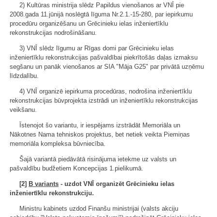
2) Kultūras ministrija slēdz Papildus vienošanos ar VNĪ pie
2008.gada 11.jūnijā noslēgtā līguma Nr.2.1.-15-280, par iepirkumu
procedūru organizēšanu un Grēcinieku ielas inženiertīklu
rekonstrukcijas nodrošināšanu.
3) VNĪ slēdz līgumu ar Rīgas domi par Grēcinieku ielas
inženiertīklu rekonstrukcijas pašvaldībai piekrītošās daļas izmaksu
segšanu un panāk vienošanos ar SIA "Māja G25" par privātā uzņēmu
līdzdalību.
4) VNĪ organizē iepirkuma procedūras, nodrošina inženiertīklu
rekonstrukcijas būvprojekta izstrādi un inženiertīklu rekonstrukcijas
veikšanu.
Īstenojot šo variantu, ir iespējams izstrādāt Memoriāla un
Nākotnes Nama tehniskos projektus, bet netiek veikta Piemiņas
memoriāla kompleksa būvniecība.
Šajā variantā piedāvātā risinājuma ietekme uz valsts un
pašvaldību budžetiem Koncepcijas 1.pielikumā.
[2]
B variants
- uzdot VNĪ organizēt Grēcinieku ielas
inženiertīklu rekonstrukciju.
Ministru kabinets uzdod Finanšu ministrijai (valsts akciju