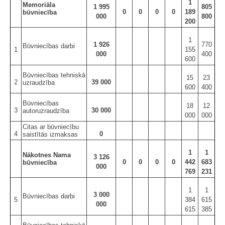
1
Memoriāla
1 995
805
0
0
0
0
189
būvniecība
000
800
200
1
1 926
770
Būvniecības darbi
1
155
000
400
600
Būvniecības tehniskā
15
23
2
39 000
uzraudzība
600
400
Būvniecības
18
12
3
30 000
autoruzraudzība
000
000
Citas ar būvniecību
4
0
saistītās izmaksas
1
1
Nākotnes Nama
3 126
0
0
0
0
442
683
būvniecība
000
769
231
1
1
3 000
Būvniecības darbi
5
384
615
000
615
385