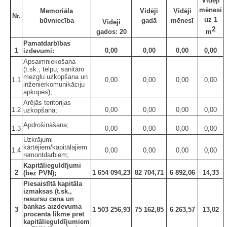
Vidēji
mēnesī
Memoriāla
Vidēji
Vidēji
Nr.
uz 1
būvniecība
gadā
mēnesī
Vidēji
2
gados: 20
m
Pamatdarbības
1
0,00
0,00
0,00
0,00
izdevumi:
Apsaimniekošana
(t.sk., telpu, sanitāro
mezglu uzkopšana un
1.1
0,00
0,00
0,00
0,00
inženierkomunikāciju
apkopes);
Ārējās teritorijas
1.2
0,00
0,00
0,00
0,00
uzkopšana;
Apdrošināšana;
1.3
0,00
0,00
0,00
0,00
Uzkrājumi
kārtējiem/kapitālajiem
1.4
0,00
0,00
0,00
0,00
remontdarbiem;
Kapitālieguldījumi
2
1 654 094,23
82 704,71
6 892,06
14,33
(bez PVN);
Piesaistītā kapitāla
izmaksas (t.sk.,
resursu cena un
bankas aizdevuma
3
1 503 256,93
75 162,85
6 263,57
13,02
procenta likme pret
kapitālieguldījumiem