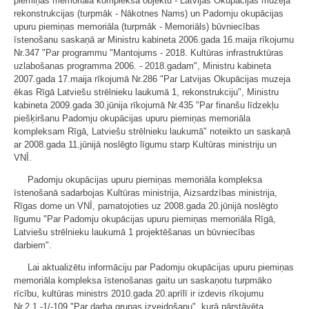
piemiņas memoriāla kompleksa objektu - Latvijas Okupācijas muzeja
rekonstrukcijas (turpmāk - Nākotnes Nams) un Padomju okupācijas
upuru piemiņas memoriāla (turpmāk - Memoriāls) būvniecības
īstenošanu saskaņā ar Ministru kabineta 2006.gada 16.maija rīkojumu
Nr.347 "Par programmu "Mantojums - 2018. Kultūras infrastruktūras
uzlabošanas programma 2006. - 2018.gadam", Ministru kabineta
2007.gada 17.maija rīkojumā Nr.286 "Par Latvijas Okupācijas muzeja
ēkas Rīgā Latviešu strēlnieku laukumā 1, rekonstrukciju", Ministru
kabineta 2009.gada 30.jūnija rīkojumā Nr.435 "Par finanšu līdzekļu
piešķiršanu Padomju okupācijas upuru piemiņas memoriāla
kompleksam Rīgā, Latviešu strēlnieku laukumā" noteikto un saskaņā
ar 2008.gada 11.jūnijā noslēgto līgumu starp Kultūras ministriju un
VNĪ.
Padomju okupācijas upuru piemiņas memoriāla kompleksa
īstenošanā sadarbojas Kultūras ministrija, Aizsardzības ministrija,
Rīgas dome un VNĪ, pamatojoties uz 2008.gada 20.jūnijā noslēgto
līgumu "Par Padomju okupācijas upuru piemiņas memoriāla Rīgā,
Latviešu strēlnieku laukumā 1 projektēšanas un būvniecības
darbiem".
Lai aktualizētu informāciju par Padomju okupācijas upuru piemiņas
memoriāla kompleksa īstenošanas gaitu un saskaņotu turpmāko
rīcību, kultūras ministrs 2010.gada 20.aprīlī ir izdevis rīkojumu
Nr.2.1.-1/-109 "Par darba grupas izveidošanu", kurā pārstāvēta