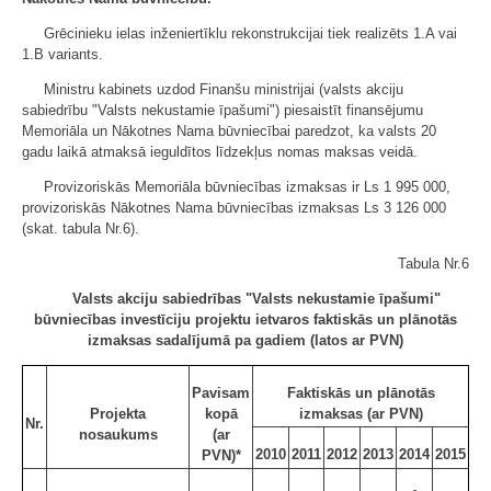
Grēcinieku ielas inženiertīklu rekonstrukcijai tiek realizēts 1.A vai
1.B variants.
Ministru kabinets uzdod Finanšu ministrijai (valsts akciju
sabiedrību "Valsts nekustamie īpašumi") piesaistīt finansējumu
Memoriāla un Nākotnes Nama būvniecībai paredzot, ka valsts 20
gadu laikā atmaksā ieguldītos līdzekļus nomas maksas veidā.
Provizoriskās Memoriāla būvniecības izmaksas ir Ls 1 995 000,
provizoriskās Nākotnes Nama būvniecības izmaksas Ls 3 126 000
(skat. tabula Nr.6).
Tabula Nr.6
Valsts akciju sabiedrības "Valsts nekustamie īpašumi"
būvniecības investīciju projektu ietvaros faktiskās un plānotās
izmaksas sadalījumā pa gadiem (latos ar PVN)
Pavisam
Faktiskās un plānotās
Projekta
kopā
izmaksas (ar PVN)
Nr.
nosaukums
(ar
2010
2011
2012
2013
2014
2015
PVN)*