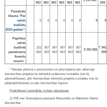
5 353 001
943
063
063
063
063
063
259
Paredzēts
likumā "
Par
valsts
0
0
0
0
0
0
0
0
budžetu
2010.gadam
":
Papildus
valsts
budžetā
152
367
367
367
367
367
7 341
5 353 001
paredzamie
943
063
063
063
063
063
259
finanšu
resursi :
* Naudas plūsma ir provizoriska un precizējama pēc attiecīgā
būvniecības projekta tie tehniskā uzdevumu izstrādes (vai tā
pārskatīšanas), pēc būvniecības tehniskā projekta izstrādes (vai tā
pārprojektēšanas) un pēc būvniecības līguma
Priekšlikumi turpmākās rīcības plānošanai:
1) VNĪ veic finansējuma piesaisti Memoriāla un Nākotnes Nama
būvniecībai.