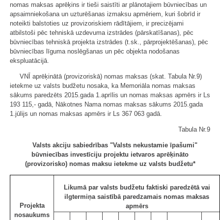
nomas maksas aprēķins ir tieši saistīti ar plānotajiem būvniecības un
apsaimniekošana un uzturēšanas izmaksu apmēriem, kuri šobrīd ir
noteikti balstoties uz provizoriskiem rādītājiem, ir precizējami
atbilstoši pēc tehniskā uzdevuma izstrādes (pārskatīšanas), pēc
būvniecības tehniskā projekta izstrādes (t.sk., pārprojektēšanas), pēc
būvniecības līguma noslēgšanas un pēc objekta nodošanas
ekspluatācijā.
VNĪ aprēķinātā (provizoriskā) nomas maksas (skat. Tabula Nr.9)
ietekme uz valsts budžetu nosaka, ka Memoriāla nomas maksas
sākums paredzēts 2015.gada 1.aprīlis un nomas maksas apmērs ir Ls
193 115,- gadā, Nākotnes Nama nomas maksas sākums 2015.gada
1.jūlijs un nomas maksas apmērs ir Ls 367 063 gadā.
Tabula Nr.9
Valsts akciju sabiedrības "Valsts nekustamie īpašumi"
būvniecības investīciju projektu ietvaros aprēķināto
(provizorisko) nomas maksu ietekme uz valsts budžetu*
Likumā par valsts budžetu faktiski paredzētā vai
ilgtermiņa saistībā paredzamais nomas maksas
Projekta
apmērs
nosaukums