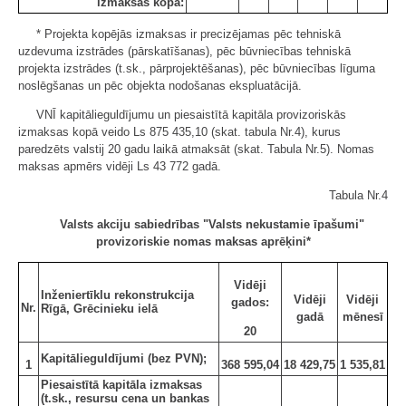
izmaksas kopā:
* Projekta kopējās izmaksas ir precizējamas pēc tehniskā
uzdevuma izstrādes (pārskatīšanas), pēc būvniecības tehniskā
projekta izstrādes (t.sk., pārprojektēšanas), pēc būvniecības līguma
noslēgšanas un pēc objekta nodošanas ekspluatācijā.
VNĪ kapitālieguldījumu un piesaistītā kapitāla provizoriskās
izmaksas kopā veido Ls 875 435,10 (skat. tabula Nr.4), kurus
paredzēts valstij 20 gadu laikā atmaksāt (skat. Tabula Nr.5). Nomas
maksas apmērs vidēji Ls 43 772 gadā.
Tabula Nr.4
Valsts akciju sabiedrības "Valsts nekustamie īpašumi"
provizoriskie nomas maksas aprēķini*
Vidēji
Inženiertīklu rekonstrukcija
Vidēji
Vidēji
gados:
Nr.
Rīgā, Grēcinieku ielā
gadā
mēnesī
20
Kapitālieguldījumi (bez PVN);
1
368 595,04
18 429,75
1 535,81
Piesaistītā kapitāla izmaksas
(t.sk., resursu cena un bankas