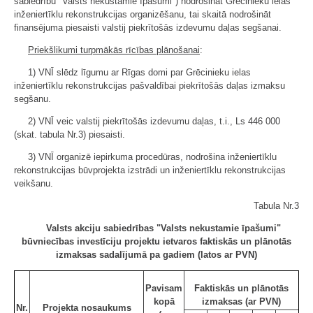
sabiedrību "Valsts nekustamie īpašumi") nodrošināt Grēcinieku ielas
inženiertīklu rekonstrukcijas organizēšanu, tai skaitā nodrošināt
finansējuma piesaisti valstij piekrītošās izdevumu daļas segšanai.
Priekšlikumi turpmākās rīcības plānošanai
:
1) VNĪ slēdz līgumu ar Rīgas domi par Grēcinieku ielas
inženiertīklu rekonstrukcijas pašvaldībai piekrītošās daļas izmaksu
segšanu.
2) VNĪ veic valstij piekrītošās izdevumu daļas, t.i., Ls 446 000
(skat. tabula Nr.3) piesaisti.
3) VNĪ organizē iepirkuma procedūras, nodrošina inženiertīklu
rekonstrukcijas būvprojekta izstrādi un inženiertīklu rekonstrukcijas
veikšanu.
Tabula Nr.3
Valsts akciju sabiedrības "Valsts nekustamie īpašumi"
būvniecības investīciju projektu ietvaros faktiskās un plānotās
izmaksas sadalījumā pa gadiem (latos ar PVN)
Pavisam
Faktiskās un plānotās
kopā
izmaksas (ar PVN)
Nr.
Projekta nosaukums