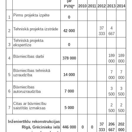
(ar
2010
2011
2012
2013
2014
PVN)*
Pirms projekta izpēte
1
0
37
4
Tehniskā projekta izstrāde
2
42 000
333
667
Tehniskā projekta
3
0
ekspertīze
189
189
Būvniecības darbi
4
378 000
000
000
Būvniecības tehniskā
7
7
5
14 000
uzraudzība
000
000
Būvniecības
3
3
6
7 000
autoruzraudzība
500
500
Citas ar būvniecību
2
2
7
5 000
saistītās izmaksas
500
500
Inženiertīklu rekonstrukcijas
37
206
202
Rīgā, Grēcinieku ielā
446 000
0
0
333
667
000