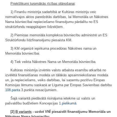
Priekšlikumi turpmākās rīcības plānošanai
:
1) Finanšu ministrija sadarbībā ar Kultūras ministriju veic
normatīvajos aktos paredzētās darbības, lai Memoriāla un Nākotnes
Nama būvniecībai nepieciešamo finansējumu pārdalītu no ES
struktūrfondu neapgūtajiem līdzekļiem.
2) Piemiņas memoriāla kompleksa būvniecību administrē un ES
Struktūrfondu līdzfinansējumu piesaista KM.
3) KM organizē iepirkuma procedūras Nākotnes nama un
Memoriāla būvniecībai.
4) Tiek veikta Nākotnes Nama un Memoriāla būvniecība.
Kultūras ministrija izvērtēs valsts atbalsta esamību atkarībā no
izvēlētā finansēšanas modeļa un tālākās apsaimniekošanas modeļa
un, ja nepieciešams, veiks darbības, lai saņemtu pozitīvu Eiropas
Komisijas lēmumu saskaņā ar Līguma par Eiropas Savienības darbību
108.panta
3.punkta nosacījumiem.
Šajā variantā piedāvātā risinājuma ietekme uz valsts un
pašvaldību budžetiem Koncepcijas
1.pielikumā
.
[2]
B variants
- uzdot VNĪ piesaistīt finansējumu Memoriāla un
Nākotnes Nama būvniecību.