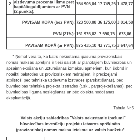
aizdevuma procenta likme pret
2
354 905,04
17 745,25
1 478,77
kapitālieguldījumiem ar PVN
(2.punkts);
PAVISAM KOPĀ (bez PVN):
723 500,08
36 175,00
3 014,58
PVN (21%):
151 935,02
7 596,75
633,06
PAVISAM KOPĀ (ar PVN):
875 435,10
43 771,75
3 647,64
* Ņemot vērā to, ka katrs nekustamā īpašuma provizoriskais
nomas maksas aprēķins ir tieši saistīti ar plānotajiem būvniecības un
apsaimniekošana un uzturēšanas izmaksu apmēriem, kuri šobrīd ir
noteikti balstoties uz provizoriskiem rādītājiem, ir precizējami
atbilstoši pēc tehniskā uzdevuma izstrādes (pārskatīšanas), pēc
būvniecības tehniskā projekta izstrādes (t.sk., pārprojektēšanas), pēc
būvniecības līguma noslēgšanas un pēc objekta nodošanas
ekspluatācijā.
Tabula Nr.5
Valsts akciju sabiedrības "Valsts nekustamie īpašumi"
būvniecības investīciju projektu ietvaros aprēķināto
(provizorisko) nomas maksu ietekme uz valsts budžetu*