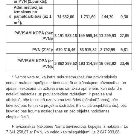
ar PVN (2.punkts);
Administrācijas
izmaksas no
pamatdarbības (uz 1
4
34 632,00
1 731,60
144,30
0,30
2
m
);
PAVISAM KOPĀ (bez
3 191 983,16
159 599,16
13 299,93
27,65
PVN):
PVN (21%):
670 316,46
33 515,82
2 792,99
5,81
PAVISAM KOPĀ (ar
3 862 299,62
193 114,98
16 092,92
33,46
PVN):
* Ņemot vērā to, ka katrs nekustamā īpašuma provizoriskais
nomas maksas aprēķins ir tieši saistīti ar plānotajiem būvniecības un
apsaimniekošana un uzturēšanas izmaksu apmēriem, kuri šobrīd ir
noteikti balstoties uz provizoriskiem rādītājiem, ir precizējami
atbilstoši pēc tehniskā uzdevuma izstrādes (pārskatīšanas), pēc
būvniecības tehniskā projekta izstrādes (t.sk., pārprojektēšanas), pēc
būvniecības līguma noslēgšanas un pēc objekta nodošanas
ekspluatācijā.
Provizoriskās Nākotnes Nama būvniecības kopējās izmaksas ir Ls
7 341 258,87 ar PVN, ko veido kapitālieguldījumi Ls 2 847 933,88,