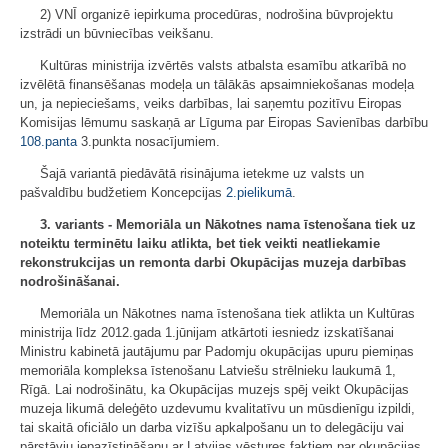
2) VNĪ organizē iepirkuma procedūras, nodrošina būvprojektu
izstrādi un būvniecības veikšanu.
Kultūras ministrija izvērtēs valsts atbalsta esamību atkarībā no
izvēlētā finansēšanas modeļa un tālākās apsaimniekošanas modeļa
un, ja nepieciešams, veiks darbības, lai saņemtu pozitīvu Eiropas
Komisijas lēmumu saskaņā ar Līguma par Eiropas Savienības darbību
108.panta
3.punkta nosacījumiem.
Šajā variantā piedāvātā risinājuma ietekme uz valsts un
pašvaldību budžetiem Koncepcijas
2.pielikumā
.
3. variants - Memoriāla un Nākotnes nama īstenošana tiek uz
noteiktu terminētu laiku atlikta, bet tiek veikti neatliekamie
rekonstrukcijas un remonta darbi Okupācijas muzeja darbības
nodrošināšanai.
Memoriāla un Nākotnes nama īstenošana tiek atlikta un Kultūras
ministrija līdz 2012.gada 1.jūnijam atkārtoti iesniedz izskatīšanai
Ministru kabinetā jautājumu par Padomju okupācijas upuru piemiņas
memoriāla kompleksa īstenošanu Latviešu strēlnieku laukumā 1,
Rīgā. Lai nodrošinātu, ka Okupācijas muzejs spēj veikt Okupācijas
muzeja likumā deleģēto uzdevumu kvalitatīvu un mūsdienīgu izpildi,
tai skaitā oficiālo un darba vizīšu apkalpošanu un to delegāciju vai
pārstāvju iepazīstināšanu ar Latvijas vēstures faktiem par okupācijas