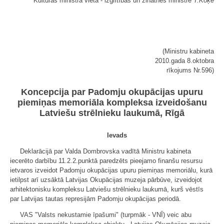
Kultūras ministra vietā - izglītības un zinātnes ministre
T.Koķe
(Ministru kabineta
2010.gada 8.oktobra
rīkojums Nr.596)
Koncepcija par Padomju okupācijas upuru
piemiņas memoriāla kompleksa izveidošanu
Latviešu strēlnieku laukumā, Rīgā
Ievads
Deklarācijā par Valda Dombrovska vadītā Ministru kabineta
iecerēto darbību 11.2.2.punktā paredzēts pieejamo finanšu resursu
ietvaros izveidot Padomju okupācijas upuru piemiņas memoriālu, kurā
ietilpst arī uzsāktā Latvijas Okupācijas muzeja pārbūve, izveidojot
arhitektonisku kompleksu Latviešu strēlnieku laukumā, kurš vēstīs
par Latvijas tautas represijām Padomju okupācijas periodā.
VAS "Valsts nekustamie īpašumi" (turpmāk - VNĪ) veic abu