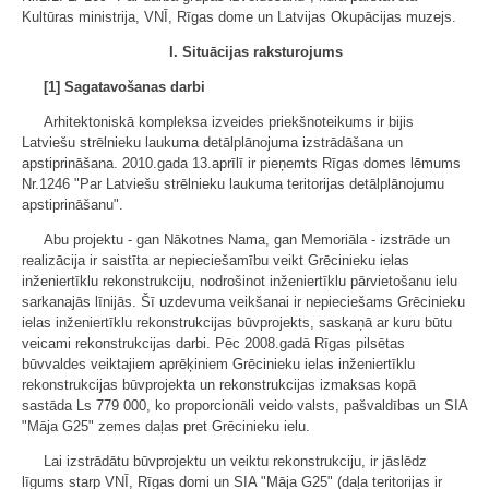
Kultūras ministrija, VNĪ, Rīgas dome un Latvijas Okupācijas muzejs.
I. Situācijas raksturojums
[1] Sagatavošanas darbi
Arhitektoniskā kompleksa izveides priekšnoteikums ir bijis
Latviešu strēlnieku laukuma detālplānojuma izstrādāšana un
apstiprināšana. 2010.gada 13.aprīlī ir pieņemts Rīgas domes lēmums
Nr.1246 "Par Latviešu strēlnieku laukuma teritorijas detālplānojumu
apstiprināšanu".
Abu projektu - gan Nākotnes Nama, gan Memoriāla - izstrāde un
realizācija ir saistīta ar nepieciešamību veikt Grēcinieku ielas
inženiertīklu rekonstrukciju, nodrošinot inženiertīklu pārvietošanu ielu
sarkanajās līnijās. Šī uzdevuma veikšanai ir nepieciešams Grēcinieku
ielas inženiertīklu rekonstrukcijas būvprojekts, saskaņā ar kuru būtu
veicami rekonstrukcijas darbi. Pēc 2008.gadā Rīgas pilsētas
būvvaldes veiktajiem aprēķiniem Grēcinieku ielas inženiertīklu
rekonstrukcijas būvprojekta un rekonstrukcijas izmaksas kopā
sastāda Ls 779 000, ko proporcionāli veido valsts, pašvaldības un SIA
"Māja G25" zemes daļas pret Grēcinieku ielu.
Lai izstrādātu būvprojektu un veiktu rekonstrukciju, ir jāslēdz
līgums starp VNĪ, Rīgas domi un SIA "Māja G25" (daļa teritorijas ir