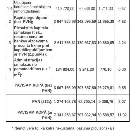
Uzkrājumi
kārtējiem/kapitālajiem
1.4
410 720,00
20 536,00
1 711,33
0,67
remontdarbiem;
Kapitālieguldījumi
2
2 847 933,88
142 396,69
11 866,39
4,62
(bez PVN);
Piesaistītā kapitāla
izmaksas (t.sk.,
resursu cena un
bankas aizdevuma
3
2 611 356,61
130 567,83
10 880,65
4,24
procenta likme pret
kapitālieguldījumiem
ar PVN (2.punkts);
Administrācijas
izmaksas no
pamatdarbības (uz 1
4
184 824,00
9 241,20
770,10
0,30
2
m
);
PAVISAM KOPĀ (bez
6 067 156,09
303 357,80
25 279,81
9,85
PVN):
PVN (21%):
1 274 102,78
63 705,14
5 308,76
2,07
PAVISAM KOPĀ (ar
7 341 258,87
367 062,94
30 588,57
11,92
PVN):
* Ņemot vērā to, ka katrs nekustamā īpašuma provizoriskais