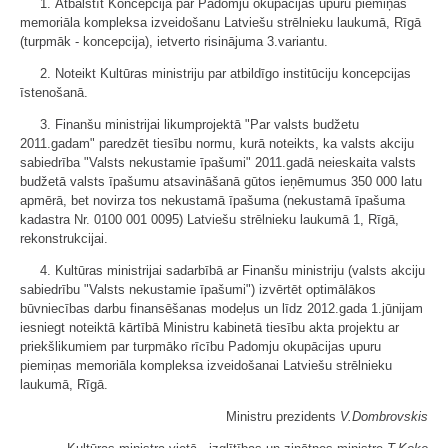
1. Atbalstīt Koncepcijā par Padomju okupācijas upuru piemiņas
memoriāla kompleksa izveidošanu Latviešu strēlnieku laukumā, Rīgā
(turpmāk - koncepcija), ietverto risinājuma 3.variantu.
2. Noteikt Kultūras ministriju par atbildīgo institūciju koncepcijas
īstenošanā.
3. Finanšu ministrijai likumprojektā "Par valsts budžetu
2011.gadam" paredzēt tiesību normu, kurā noteikts, ka valsts akciju
sabiedrība "Valsts nekustamie īpašumi" 2011.gadā neieskaita valsts
budžetā valsts īpašumu atsavināšanā gūtos ieņēmumus 350 000 latu
apmērā, bet novirza tos nekustamā īpašuma (nekustamā īpašuma
kadastra Nr. 0100 001 0095) Latviešu strēlnieku laukumā 1, Rīgā,
rekonstrukcijai.
4. Kultūras ministrijai sadarbībā ar Finanšu ministriju (valsts akciju
sabiedrību "Valsts nekustamie īpašumi") izvērtēt optimālākos
būvniecības darbu finansēšanas modeļus un līdz 2012.gada 1.jūnijam
iesniegt noteiktā kārtībā Ministru kabinetā tiesību akta projektu ar
priekšlikumiem par turpmāko rīcību Padomju okupācijas upuru
piemiņas memoriāla kompleksa izveidošanai Latviešu strēlnieku
laukumā, Rīgā.
Ministru prezidents
V.Dombrovskis