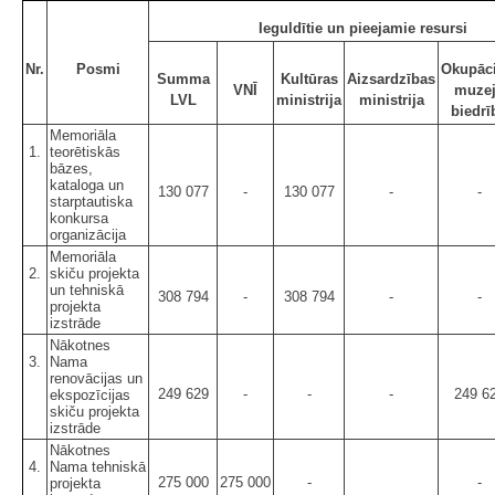
Ieguldītie un pieejamie resursi
Nr.
Posmi
Okupāci
Summa
Kultūras
Aizsardzības
VNĪ
muze
LVL
ministrija
ministrija
biedrī
Memoriāla
1.
teorētiskās
bāzes,
kataloga un
130 077
-
130 077
-
-
starptautiska
konkursa
organizācija
Memoriāla
2.
skiču projekta
un tehniskā
308 794
-
308 794
-
-
projekta
izstrāde
Nākotnes
3.
Nama
renovācijas un
249 629
-
-
-
249 6
ekspozīcijas
skiču projekta
izstrāde
Nākotnes
4.
Nama tehniskā
275 000
275 000
-
-
projekta