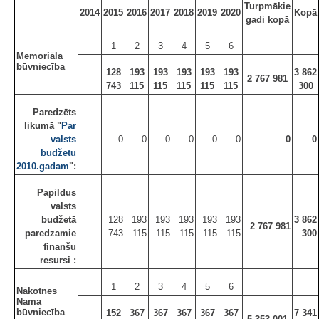
Turpmākie
2014
2015
2016
2017
2018
2019
2020
Kopā
gadi kopā
1
2
3
4
5
6
Memoriāla
būvniecība
128
193
193
193
193
193
3 862
2 767 981
743
115
115
115
115
115
300
Paredzēts
likumā "
Par
valsts
0
0
0
0
0
0
0
0
budžetu
2010.gadam
":
Papildus
valsts
budžetā
128
193
193
193
193
193
3 862
2 767 981
paredzamie
743
115
115
115
115
115
300
finanšu
resursi :
1
2
3
4
5
6
Nākotnes
Nama
būvniecība
152
367
367
367
367
367
7 341