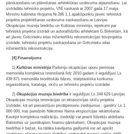
pārskaņošanu un plānošanas arhitektūras uzdevuma atjaunošanu. Lai
izstrādātu tehnisko projektu, VNĪ saskaņā ar 2007.gada 17.maija
Ministru kabineta rīkojuma Nr.286 1.1.apakšpunktu jāveic tehniskā
projekta projektēšanas uzdevuma saskaņošanu ar Latvijas
Okupācijas muzeja biedrību un Kultūras ministriju, iepirkumi par
tehniskā projekta izstrādi un autoratlīdzību arhitektam G.Birkertam, kā
arī jāveic Grēcinieku ielas inženiertīklu rekonstrukcijas būvprojekta
izstrāde, tehnisko projektu saskaņošana un Grēcinieku ielas
inženiertīklu rekonstrukcija.
[4] Finansējums
1)
Kultūras ministrija
Padomju okupācijas upuru piemiņas
memoriāla kompleksa īstenošanā līdz 2010.gadam ir ieguldījusi Ls
438 871 memoriāla teorētiskās bāzes, starptautiska konkursa
organizēšanā, kataloga, skiču un tehnisko projektu izstrādei.
2)
Okupācijas muzeja biedrība
ir ieguldījusi Ls 249 629 Latvijas
Okupācijas muzeja renovācijas un ekspozīcijas skiču projekta
izstrādei, kā arī piesaistījusi privātpersonu ziedojumus - gandrīz Ls 1
000 000, kas paredzēti Nākotnes Nama ekspozīcijas iekārtošanai.
Kavējot kompleksa realizāciju, ziedotāji var prasīt līdzekļu atdošanu.
Balstoties uz jaunākajiem finansu pārskatiem, Okupācijas muzeja
biedrībai ir bažas, ka tālāka kavējuma gadījumā var arī apsīkt
ziedojumu plūsma muzeja darbībai, apdraudot muzeja spējas pildīt