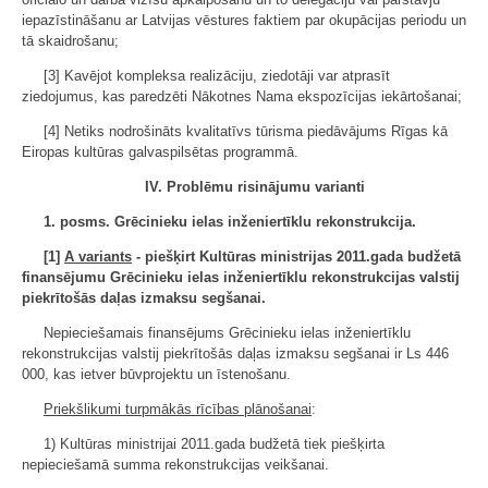
iepazīstināšanu ar Latvijas vēstures faktiem par okupācijas periodu un
tā skaidrošanu;
[3] Kavējot kompleksa realizāciju, ziedotāji var atprasīt
ziedojumus, kas paredzēti Nākotnes Nama ekspozīcijas iekārtošanai;
[4] Netiks nodrošināts kvalitatīvs tūrisma piedāvājums Rīgas kā
Eiropas kultūras galvaspilsētas programmā.
IV. Problēmu risinājumu varianti
1. posms. Grēcinieku ielas inženiertīklu rekonstrukcija.
[1]
A variants
- piešķirt Kultūras ministrijas 2011.gada budžetā
finansējumu Grēcinieku ielas inženiertīklu rekonstrukcijas valstij
piekrītošās daļas izmaksu segšanai.
Nepieciešamais finansējums Grēcinieku ielas inženiertīklu
rekonstrukcijas valstij piekrītošās daļas izmaksu segšanai ir Ls 446
000, kas ietver būvprojektu un īstenošanu.
Priekšlikumi turpmākās rīcības plānošanai
:
1) Kultūras ministrijai 2011.gada budžetā tiek piešķirta
nepieciešamā summa rekonstrukcijas veikšanai.