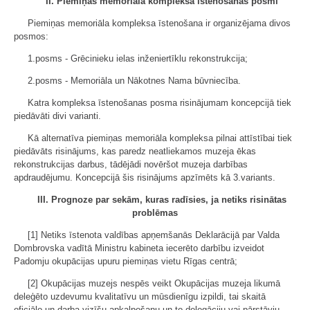
II. Piemiņas memoriāla kompleksa īstenošanas posmi
Piemiņas memoriāla kompleksa īstenošana ir organizējama divos
posmos:
1.posms - Grēcinieku ielas inženiertīklu rekonstrukcija;
2.posms - Memoriāla un Nākotnes Nama būvniecība.
Katra kompleksa īstenošanas posma risinājumam koncepcijā tiek
piedāvāti divi varianti.
Kā alternatīva piemiņas memoriāla kompleksa pilnai attīstībai tiek
piedāvāts risinājums, kas paredz neatliekamos muzeja ēkas
rekonstrukcijas darbus, tādējādi novēršot muzeja darbības
apdraudējumu. Koncepcijā šis risinājums apzīmēts kā 3.variants.
III. Prognoze par sekām, kuras radīsies, ja netiks risinātas
problēmas
[1] Netiks īstenota valdības apņemšanās Deklarācijā par Valda
Dombrovska vadītā Ministru kabineta iecerēto darbību izveidot
Padomju okupācijas upuru piemiņas vietu Rīgas centrā;
[2] Okupācijas muzejs nespēs veikt Okupācijas muzeja likumā
deleģēto uzdevumu kvalitatīvu un mūsdienīgu izpildi, tai skaitā
oficiālo un darba vizīšu apkalpošanu un to delegāciju vai pārstāvju