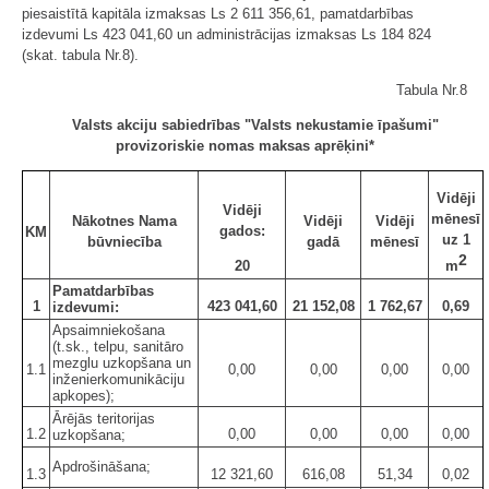
piesaistītā kapitāla izmaksas Ls 2 611 356,61, pamatdarbības
izdevumi Ls 423 041,60 un administrācijas izmaksas Ls 184 824
(skat. tabula Nr.8).
Tabula Nr.8
Valsts akciju sabiedrības "Valsts nekustamie īpašumi"
provizoriskie nomas maksas aprēķini*
Vidēji
Vidēji
mēnesī
Nākotnes Nama
Vidēji
Vidēji
gados:
KM
uz 1
būvniecība
gadā
mēnesī
2
20
m
Pamatdarbības
1
423 041,60
21 152,08
1 762,67
0,69
izdevumi:
Apsaimniekošana
(t.sk., telpu, sanitāro
mezglu uzkopšana un
1.1
0,00
0,00
0,00
0,00
inženierkomunikāciju
apkopes);
Ārējās teritorijas
1.2
0,00
0,00
0,00
0,00
uzkopšana;
Apdrošināšana;
1.3
12 321,60
616,08
51,34
0,02