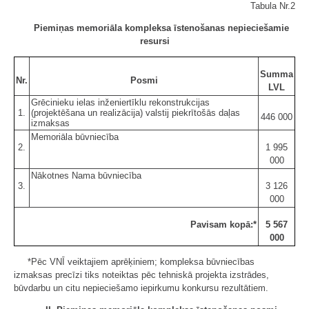
Tabula Nr.2
Piemiņas memoriāla kompleksa īstenošanas nepieciešamie
resursi
Summa
Nr.
Posmi
LVL
Grēcinieku ielas inženiertīklu rekonstrukcijas
1.
(projektēšana un realizācija) valstij piekrītošās daļas
446 000
izmaksas
Memoriāla būvniecība
2.
1 995
000
Nākotnes Nama būvniecība
3.
3 126
000
Pavisam kopā:*
5 567
000
*Pēc VNĪ veiktajiem aprēķiniem; kompleksa būvniecības
izmaksas precīzi tiks noteiktas pēc tehniskā projekta izstrādes,
būvdarbu un citu nepieciešamo iepirkumu konkursu rezultātiem.