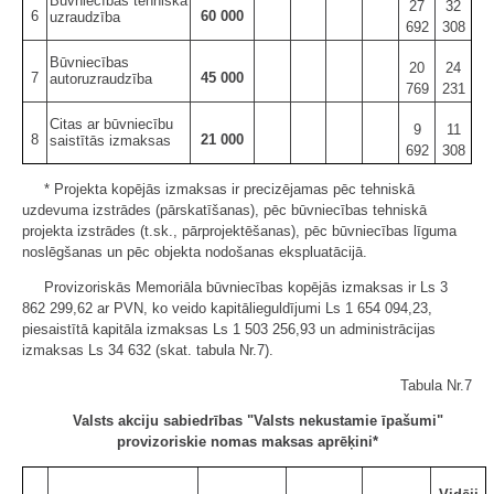
Būvniecības tehniskā
27
32
6
60 000
uzraudzība
692
308
Būvniecības
20
24
7
45 000
autoruzraudzība
769
231
Citas ar būvniecību
9
11
8
21 000
saistītās izmaksas
692
308
* Projekta kopējās izmaksas ir precizējamas pēc tehniskā
uzdevuma izstrādes (pārskatīšanas), pēc būvniecības tehniskā
projekta izstrādes (t.sk., pārprojektēšanas), pēc būvniecības līguma
noslēgšanas un pēc objekta nodošanas ekspluatācijā.
Provizoriskās Memoriāla būvniecības kopējās izmaksas ir Ls 3
862 299,62 ar PVN, ko veido kapitālieguldījumi Ls 1 654 094,23,
piesaistītā kapitāla izmaksas Ls 1 503 256,93 un administrācijas
izmaksas Ls 34 632 (skat. tabula Nr.7).
Tabula Nr.7
Valsts akciju sabiedrības "Valsts nekustamie īpašumi"
provizoriskie nomas maksas aprēķini*