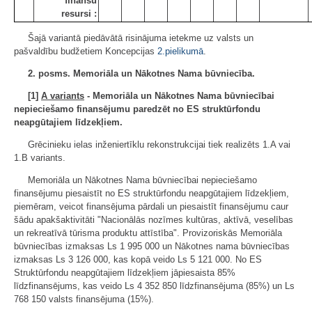
finanšu
resursi :
Šajā variantā piedāvātā risinājuma ietekme uz valsts un
pašvaldību budžetiem Koncepcijas
2.pielikumā
.
2. posms. Memoriāla un Nākotnes Nama būvniecība.
[1]
A variants
- Memoriāla un Nākotnes Nama būvniecībai
nepieciešamo finansējumu paredzēt no ES struktūrfondu
neapgūtajiem līdzekļiem.
Grēcinieku ielas inženiertīklu rekonstrukcijai tiek realizēts 1.A vai
1.B variants.
Memoriāla un Nākotnes Nama būvniecībai nepieciešamo
finansējumu piesaistīt no ES struktūrfondu neapgūtajiem līdzekļiem,
piemēram, veicot finansējuma pārdali un piesaistīt finansējumu caur
šādu apakšaktivitāti "Nacionālās nozīmes kultūras, aktīvā, veselības
un rekreatīvā tūrisma produktu attīstība". Provizoriskās Memoriāla
būvniecības izmaksas Ls 1 995 000 un Nākotnes nama būvniecības
izmaksas Ls 3 126 000, kas kopā veido Ls 5 121 000. No ES
Struktūrfondu neapgūtajiem līdzekļiem jāpiesaista 85%
līdzfinansējums, kas veido Ls 4 352 850 līdzfinansējuma (85%) un Ls
768 150 valsts finansējuma (15%).