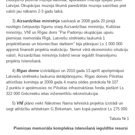
Latvijas Okupācijas muzeja likumā paredzētās muzeja saistības pret
valsti jau nākamo 2-3 gadu laikā.
3)
Aizsardzības ministrija
saskaņā ar 2008.gada 20.jūnijā
noslēgto četrpusējo līgumu starp Aizsardzības ministriju, Kultūras
ministriju, VNĪ un Rīgas domi "Par Padomju okupācijas upuru
piemiņas memoriāla Rīgā, Latviešu strēlnieku laukumā 1
projektēšanas un būvniecības darbiem" bija plānojusi Ls 1 000 000
apjomā finansēt projekta realizāciju. Ņemot vērā ekonomisko situāciju
valstī, Aizsardzības ministrija šobrīd nevar ieguldīt finansējumu
projekta īstenošanā.
4)
Rīgas dome
izstrādājusi un 2010.gada 13.aprīlī apstiprinājusi
Latviešu strēlnieku laukuma detālplānojumu. Rīgas domes Pilsētas
attīstības komiteja ar 2009.gada 4.marta sēdes protokola Nr.107
2.punktu ir apņēmusies no Pilsētas infrastruktūras fonda piešķirt Ls
322 000 Grēcinieku ielas inženiertīklu rekonstrukcijai.
5)
VNĪ
plāno veikt Nākotnes Nama tehniskā projekta izstrādi un
segt atlīdzību arhitektam G.Birkertam, tam kopā paredzot Ls 275 000.
Tabula Nr.1
Piemiņas memoriāla kompleksa īstenošanā ieguldītie resursi