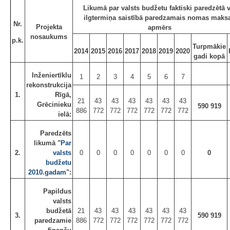
Likumā par valsts budžetu faktiski paredzētā v
ilgtermiņa saistībā paredzamais nomas maks
Nr.
Projekta
apmērs
nosaukums
p.k.
Turpmākie
2014
2015
2016
2017
2018
2019
2020
gadi kopā
Inženiertīklu
1
2
3
4
5
6
7
rekonstrukcija
1.
Rīgā,
21
43
43
43
43
43
43
Grēcinieku
590 919
886
772
772
772
772
772
772
ielā:
Paredzēts
likumā "
Par
2.
valsts
0
0
0
0
0
0
0
0
budžetu
2010.gadam
":
Papildus
valsts
budžetā
21
43
43
43
43
43
43
3.
590 919
paredzamie
886
772
772
772
772
772
772